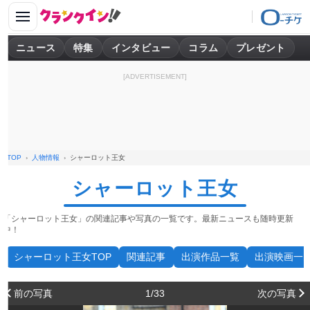
ニュース
特集
インタビュー
コラム
プレゼント
[ADVERTISEMENT]
TOP
人物情報
シャーロット王女
シャーロット王女
「シャーロット王女」の関連記事や写真の一覧です。最新ニュースも随時更新
中！
シャーロット王女TOP
関連記事
出演作品一覧
出演映画一
前の写真
1/33
次の写真