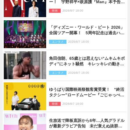
ー！ 宇野祥平×萩原護『Man』本予告＆
新ビジュアル解禁
映画
2026/8/7 18:00
「ディズニー・ワールド・ビート 2026」
全国ツアー開幕！ 5周年記念は過去ハイ
ライト＆クルーズ旅を大満喫！【潜入レ
エンタメ
2026/8/7 18:00
ポート】
角田信朗、65歳とは思えない“ムキムキボ
ディ”にネット騒然 キレッキレの動きを
披露
エンタメ
2026/8/7 18:00
ゆうばり国際映画祭観客賞受賞！ “終活
タクシー”ロードムービー『ごじゃっぺタ
クシー』10月公開＆予告解禁
映画
2026/8/7 18:00
生放送で降板直訴から6年…人気グラドル
が最新グラビア告知 未だ衰えぬ抜群ス