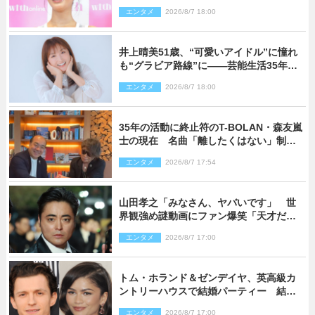
タイルに反響
エンタメ
2026/8/7 18:00
井上晴美51歳、“可愛いアイドル”に憧れ
も“グラビア路線”に――芸能生活35年を
赤裸々に語る 27年ぶりに写真集発売
エンタメ
2026/8/7 18:00
35年の活動に終止符のT-BOLAN・森友嵐
士の現在 名曲「離したくはない」制作
秘話も
エンタメ
2026/8/7 17:54
山田孝之「みなさん、ヤバいです」 世
界観強め謎動画にファン爆笑「天才だ
わ」
エンタメ
2026/8/7 17:00
トム・ホランド＆ゼンデイヤ、英高級カ
ントリーハウスで結婚パーティー 結婚
指輪を身に着けたトムも初キャッチ
エンタメ
2026/8/7 17:00