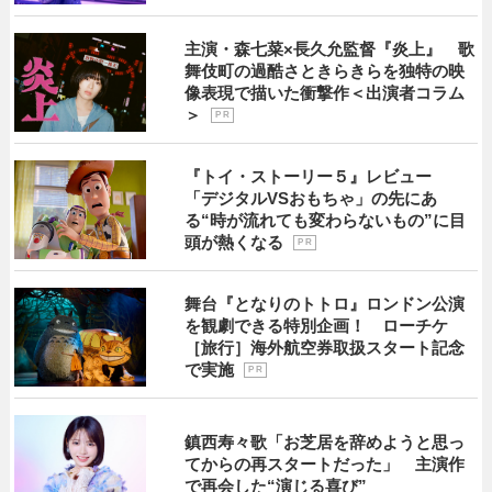
主演・森七菜×長久允監督『炎上』 歌
舞伎町の過酷さときらきらを独特の映
像表現で描いた衝撃作＜出演者コラム
＞
P R
『トイ・ストーリー５』レビュー
「デジタルVSおもちゃ」の先にあ
る“時が流れても変わらないもの”に目
頭が熱くなる
P R
舞台『となりのトトロ』ロンドン公演
を観劇できる特別企画！ ローチケ
［旅行］海外航空券取扱スタート記念
で実施
P R
鎮西寿々歌「お芝居を辞めようと思っ
てからの再スタートだった」 主演作
で再会した“演じる喜び”