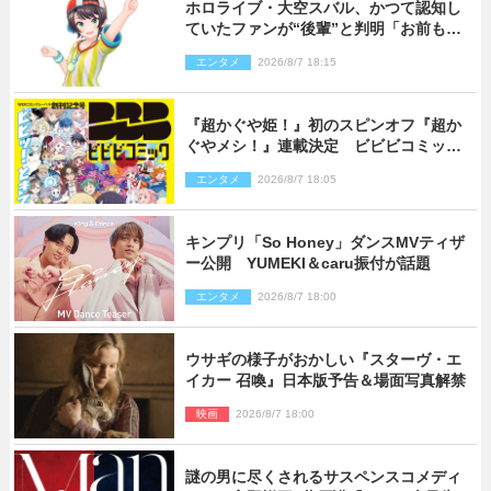
ホロライブ・大空スバル、かつて認知し
ていたファンが“後輩”と判明「お前もし
かしてあのときの？」
エンタメ
2026/8/7 18:15
『超かぐや姫！』初のスピンオフ『超か
ぐやメシ！』連載決定 ビビビコミック
創刊で31作品一挙公開
エンタメ
2026/8/7 18:05
キンプリ「So Honey」ダンスMVティザ
ー公開 YUMEKI＆caru振付が話題
エンタメ
2026/8/7 18:00
ウサギの様子がおかしい『スターヴ・エ
イカー 召喚』日本版予告＆場面写真解禁
映画
2026/8/7 18:00
謎の男に尽くされるサスペンスコメディ