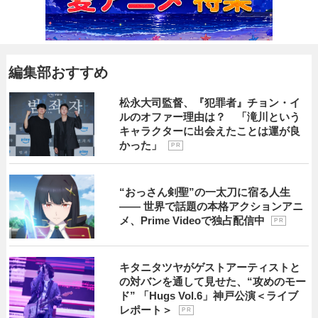
編集部おすすめ
松永大司監督、『犯罪者』チョン・イ
ルのオファー理由は？ 「滝川という
キャラクターに出会えたことは運が良
かった」
P R
“おっさん剣聖”の一太刀に宿る人生
―― 世界で話題の本格アクションアニ
メ、Prime Videoで独占配信中
P R
キタニタツヤがゲストアーティストと
の対バンを通して見せた、“攻めのモー
ド” 「Hugs Vol.6」神戸公演＜ライブ
レポート＞
P R