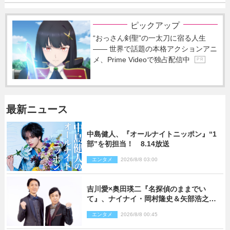
ピックアップ
“おっさん剣聖”の一太刀に宿る人生
―― 世界で話題の本格アクションアニ
メ、Prime Videoで独占配信中
P R
最新ニュース
中島健人、『オールナイトニッポン』“1
部”を初担当！ 8.14放送
エンタメ
2026/8/8 03:00
吉川愛×奥田瑛二『名探偵のままでい
て』、ナイナイ・岡村隆史＆矢部浩之の
ゲスト出演が決定！
エンタメ
2026/8/8 00:45