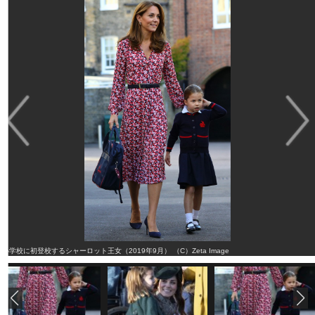
小学校に初登校するシャーロット王女（2019年9月） （C）Zeta Image