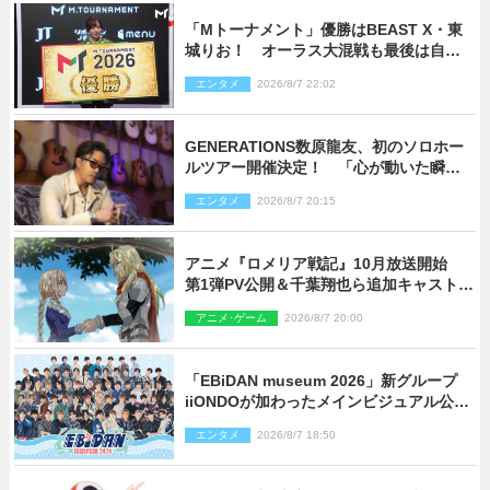
「Mトーナメント」優勝はBEAST X・東
城りお！ オーラス大混戦も最後は自ら
和了って幕引き
エンタメ
2026/8/7 22:02
GENERATIONS数原龍友、初のソロホー
ルツアー開催決定！ 「心が動いた瞬間
を、音に乗せてお届けできれば」
エンタメ
2026/8/7 20:15
アニメ『ロメリア戦記』10月放送開始
第1弾PV公開＆千葉翔也ら追加キャスト4
人を発表
アニメ･ゲーム
2026/8/7 20:00
「EBiDAN museum 2026」新グループ
iiONDOが加わったメインビジュアル公
開！ 開催記念グッズラインナップも
エンタメ
2026/8/7 18:50