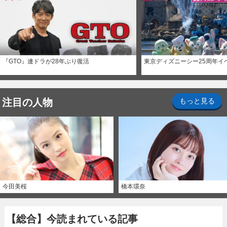
『GTO』連ドラが28年ぶり復活
東京ディズニーシー25周年イ
注目の人物
もっと見る
今田美桜
橋本環奈
【総合】今読まれている記事