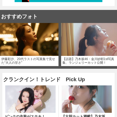
おすすめフォト
伊藤彩沙、20代ラストの写真集で見せ
【話題】乃木坂46・金川紗耶1st写真
た“大人の甘さ”
集、ランジェリーカット公開！
クランクイン！トレンド Pick Up
ピンクの衣装がステキ！
【大胆カット満載】乃木坂