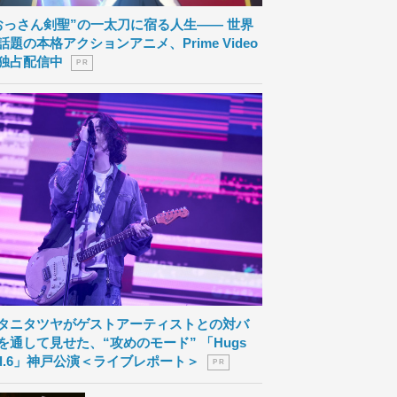
おっさん剣聖”の一太刀に宿る人生―― 世界
話題の本格アクションアニメ、Prime Video
独占配信中
P R
タニタツヤがゲストアーティストとの対バ
を通して見せた、“攻めのモード” 「Hugs
ol.6」神戸公演＜ライブレポート＞
P R