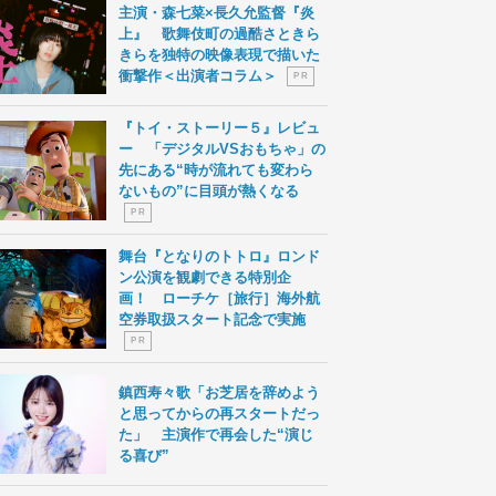
主演・森七菜×長久允監督『炎
上』 歌舞伎町の過酷さときら
きらを独特の映像表現で描いた
衝撃作＜出演者コラム＞
P R
『トイ・ストーリー５』レビュ
ー 「デジタルVSおもちゃ」の
先にある“時が流れても変わら
ないもの”に目頭が熱くなる
P R
舞台『となりのトトロ』ロンド
ン公演を観劇できる特別企
画！ ローチケ［旅行］海外航
空券取扱スタート記念で実施
P R
鎮西寿々歌「お芝居を辞めよう
と思ってからの再スタートだっ
た」 主演作で再会した“演じ
る喜び”