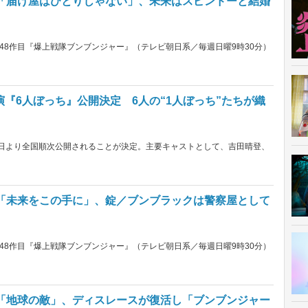
話「届け屋はひとりじゃない」、未来はスピンドーと結婚
48作目『爆上戦隊ブンブンジャー』（テレビ朝日系／毎週日曜9時30分）
『6人ぼっち』公開決定 6人の“1人ぼっち”たちが織
2日より全国順次公開されることが決定。主要キャストとして、吉田晴登、
話「未来をこの手に」、錠／ブンブラックは警察屋として
48作目『爆上戦隊ブンブンジャー』（テレビ朝日系／毎週日曜9時30分）
話「地球の敵」、ディスレースが復活し「ブンブンジャー