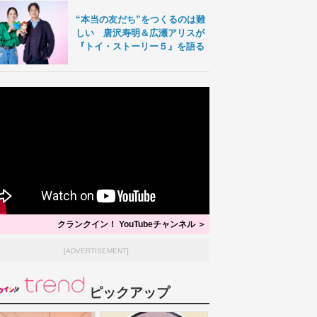
“本当の友だち”をつくるのは難
しい 唐沢寿明＆広瀬アリスが
『トイ・ストーリー５』を語る
クランクイン！ YouTubeチャンネル ＞
[ADVERTISEMENT]
ピックアップ