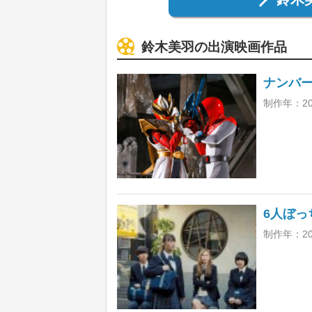
鈴木美羽の出演映画作品
ナンバー
制作年：20
6人ぼっ
制作年：20