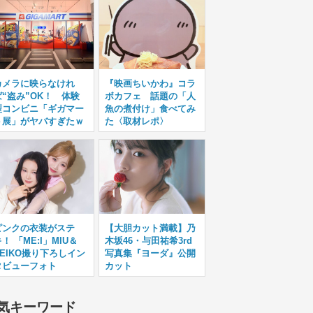
カメラに映らなけれ
『映画ちいかわ』コラ
ば“盗み”OK！ 体験
ボカフェ 話題の「人
型コンビニ「ギガマー
魚の煮付け」食べてみ
ト展」がヤバすぎたｗ
た〈取材レポ〉
ピンクの衣装がステ
【大胆カット満載】乃
！ 「ME:I」MIU＆
木坂46・与田祐希3rd
KEIKO撮り下ろしイン
写真集『ヨーダ』公開
タビューフォト
カット
気キーワード