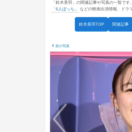
「鈴木美羽」の関連記事や写真の一覧です
「6人ぼっち」
などの映画出演情報、ドラ
鈴木美羽TOP
関連記事
前の写真