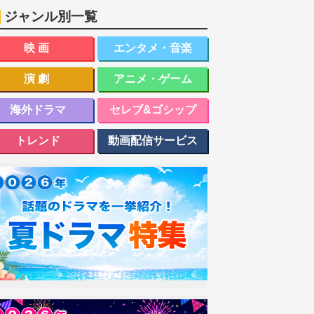
ジャンル別一覧
映画
エンタメ・音楽
演劇
アニメ・ゲーム
海外ドラマ
セレブ&ゴシップ
トレンド
動画配信サービス