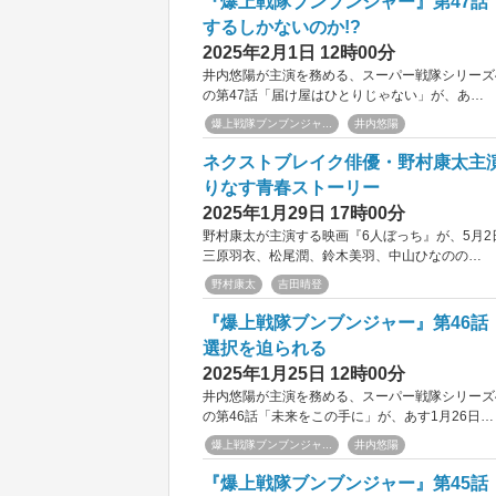
『爆上戦隊ブンブンジャー』第47
するしかないのか!?
2025年2月1日 12時00分
井内悠陽が主演を務める、スーパー戦隊シリーズ
の第47話「届け屋はひとりじゃない」が、あ…
爆上戦隊ブンブンジャ...
井内悠陽
ネクストブレイク俳優・野村康太主演
りなす青春ストーリー
2025年1月29日 17時00分
野村康太が主演する映画『6人ぼっち』が、5月
三原羽衣、松尾潤、鈴木美羽、中山ひなのの…
野村康太
吉田晴登
『爆上戦隊ブンブンジャー』第46
選択を迫られる
2025年1月25日 12時00分
井内悠陽が主演を務める、スーパー戦隊シリーズ
の第46話「未来をこの手に」が、あす1月26日…
爆上戦隊ブンブンジャ...
井内悠陽
『爆上戦隊ブンブンジャー』第45