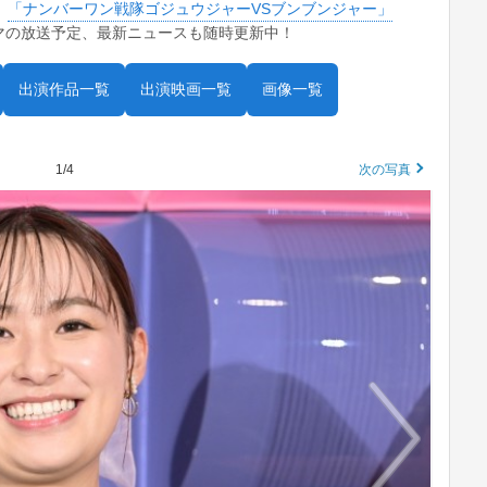
。
「ナンバーワン戦隊ゴジュウジャーVSブンブンジャー」
マの放送予定、最新ニュースも随時更新中！
出演作品一覧
出演映画一覧
画像一覧
1/4
次の写真