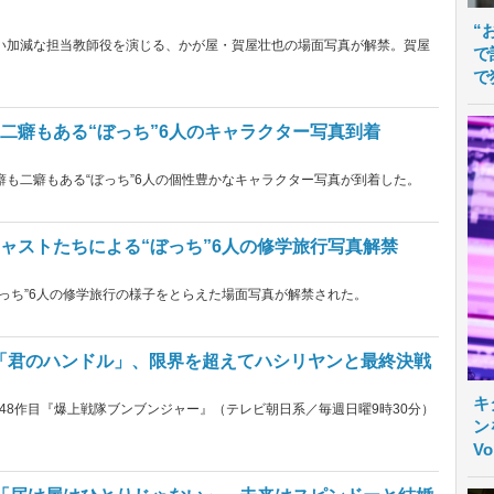
“
い加減な担当教師役を演じる、かが屋・賀屋壮也の場面写真が解禁。賀屋
で
で
二癖もある“ぼっち”6人のキャラクター写真到着
癖も二癖もある“ぼっち”6人の個性豊かなキャラクター写真が到着した。
ャストたちによる“ぼっち”6人の修学旅行写真解禁
っち”6人の修学旅行の様子をとらえた場面写真が解禁された。
「君のハンドル」、限界を超えてハシリヤンと最終決戦
キ
48作目『爆上戦隊ブンブンジャー』（テレビ朝日系／毎週日曜9時30分）
ン
V