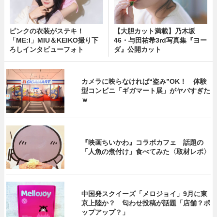
ピンクの衣装がステキ！
【大胆カット満載】乃木坂
「ME:I」MIU＆KEIKO撮り下
46・与田祐希3rd写真集『ヨー
ろしインタビューフォト
ダ』公開カット
カメラに映らなければ“盗み”OK！ 体験
型コンビニ「ギガマート展」がヤバすぎた
ｗ
『映画ちいかわ』コラボカフェ 話題の
「人魚の煮付け」食べてみた〈取材レポ〉
中国発スクイーズ「メロジョイ」9月に東
京上陸か？ 匂わせ投稿が話題「店舗？ポ
ップアップ？」