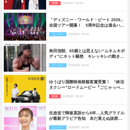
映画
2026/8/7 18:00
「ディズニー・ワールド・ビート 2026」
全国ツアー開幕！ 5周年記念は過去ハイ
ライト＆クルーズ旅を大満喫！【潜入レ
エンタメ
2026/8/7 18:00
ポート】
角田信朗、65歳とは思えない“ムキムキボ
ディ”にネット騒然 キレッキレの動きを
披露
エンタメ
2026/8/7 18:00
ゆうばり国際映画祭観客賞受賞！ “終活
タクシー”ロードムービー『ごじゃっぺタ
クシー』10月公開＆予告解禁
映画
2026/8/7 18:00
生放送で降板直訴から6年…人気グラドル
が最新グラビア告知 未だ衰えぬ抜群ス
タイルに反響
エンタメ
2026/8/7 18:00