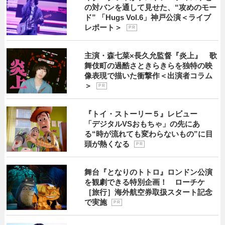
の対バンを通して見せた、“攻めのモー
ド” 「Hugs Vol.6」神戸公演＜ライブ
レポート＞
P R
主演・森七菜×長久允監督『炎上』 歌
舞伎町の過酷さときらきらを独特の映
像表現で描いた衝撃作＜出演者コラム
＞
P R
『トイ・ストーリー５』レビュー
「デジタルVSおもちゃ」の先にあ
る“時が流れても変わらないもの”に目
頭が熱くなる
P R
舞台『となりのトトロ』ロンドン公演
を観劇できる特別企画！ ローチケ
［旅行］海外航空券取扱スタート記念
で実施
P R