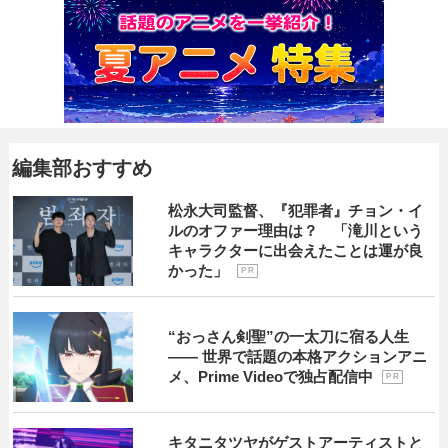
編集部おすすめ
松永大司監督、『犯罪者』チョン・イ
ルのオファー理由は？ 「滝川という
キャラクターに出会えたことは運が良
かった」
P R
“おっさん剣聖”の一太刀に宿る人生
―― 世界で話題の本格アクションアニ
メ、Prime Videoで独占配信中
P R
キタニタツヤがゲストアーティストと