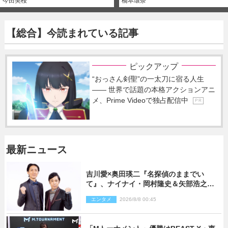
今田美桜
橋本環奈
【総合】今読まれている記事
ピックアップ
“おっさん剣聖”の一太刀に宿る人生
―― 世界で話題の本格アクションアニ
メ、Prime Videoで独占配信中
P R
最新ニュース
吉川愛×奥田瑛二『名探偵のままでい
て』、ナイナイ・岡村隆史＆矢部浩之の
ゲスト出演が決定！
エンタメ
2026/8/8 00:45