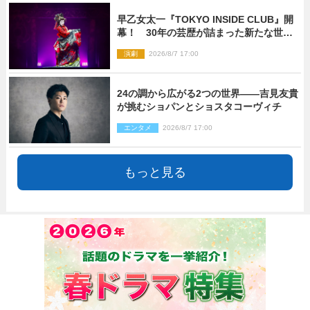
早乙女太一『TOKYO INSIDE CLUB』開
幕！ 30年の芸歴が詰まった新たな世界
観
演劇
2026/8/7 17:00
24の調から広がる2つの世界――吉見友貴
が挑むショパンとショスタコーヴィチ
エンタメ
2026/8/7 17:00
もっと見る