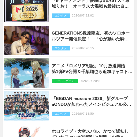
「Mトーナメント」優勝はBEAST X・東
城りお！ オーラス大混戦も最後は自ら
和了って幕引き
エンタメ
2026/8/7 22:02
GENERATIONS数原龍友、初のソロホー
ルツアー開催決定！ 「心が動いた瞬間
を、音に乗せてお届けできれば」
エンタメ
2026/8/7 20:15
アニメ『ロメリア戦記』10月放送開始
第1弾PV公開＆千葉翔也ら追加キャスト4
人を発表
アニメ･ゲーム
2026/8/7 20:00
「EBiDAN museum 2026」新グループ
iiONDOが加わったメインビジュアル公
開！ 開催記念グッズラインナップも
エンタメ
2026/8/7 18:50
ホロライブ・大空スバル、かつて認知し