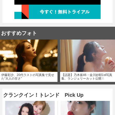
おすすめフォト
伊藤彩沙、20代ラストの写真集で見せ
【話題】乃木坂46・金川紗耶1st写真
た“大人の甘さ”
集、ランジェリーカット公開！
クランクイン！トレンド Pick Up