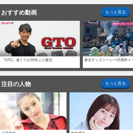
おすすめ動画
もっと見る
『GTO』連ドラが28年ぶり復活
東京ディズニーシー25周年イ
注目の人物
もっと見る