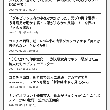
KOC王者！
2025年9月4日 07時30分
「ダルビッシュ有の存在が大きかった」元プロ野球選手・
糸井嘉男が明かす筋トレ話がまさかの展開に！ 今夜の
『さんま御殿』
2025年3月11日 06時00分
コロチキ西野、筋トレ1年半の成果がカッコよすぎ「努力は
裏切らない！という証明」
2025年2月20日 11時45分
“〇〇だけ”で印象激変！ 別人級変身でネット騒がせた芸
能人たちのビフォーアフター
2024年10月13日 07時00分
コロチキ西野、新幹線で芸人に遭遇「デカすぎて草
wwwww」 ファンも驚き「新幹線小さく見えるw」
2025年2月20日 11時40分
キングオブコント優勝芸人、仕上がりまくった“ムキムキボ
ディ”にSNS驚愕 迫力が圧倒的
2024年9月5日 12時10分