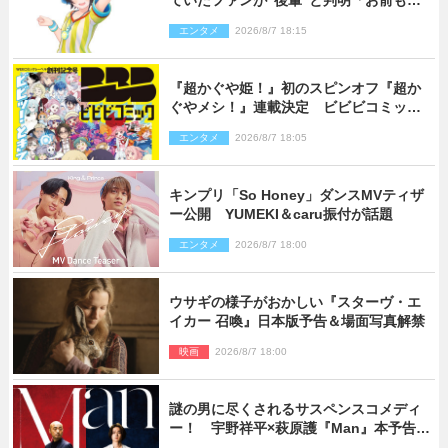
ていたファンが“後輩”と判明「お前もし
かしてあのときの？」
エンタメ
2026/8/7 18:15
『超かぐや姫！』初のスピンオフ『超か
ぐやメシ！』連載決定 ビビビコミック
創刊で31作品一挙公開
エンタメ
2026/8/7 18:05
キンプリ「So Honey」ダンスMVティザ
ー公開 YUMEKI＆caru振付が話題
エンタメ
2026/8/7 18:00
ウサギの様子がおかしい『スターヴ・エ
イカー 召喚』日本版予告＆場面写真解禁
映画
2026/8/7 18:00
謎の男に尽くされるサスペンスコメディ
ー！ 宇野祥平×萩原護『Man』本予告＆
新ビジュアル解禁