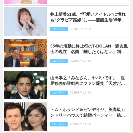
井上晴美51歳、“可愛いアイドル”に憧れ
も“グラビア路線”に――芸能生活35年を
赤裸々に語る 27年ぶりに写真集発売
エンタメ
2026/8/7 18:00
35年の活動に終止符のT-BOLAN・森友嵐
士の現在 名曲「離したくはない」制作
秘話も
エンタメ
2026/8/7 17:54
山田孝之「みなさん、ヤバいです」 世
界観強め謎動画にファン爆笑「天才だ
わ」
エンタメ
2026/8/7 17:00
トム・ホランド＆ゼンデイヤ、英高級カ
ントリーハウスで結婚パーティー 結婚
指輪を身に着けたトムも初キャッチ
エンタメ
2026/8/7 17:00