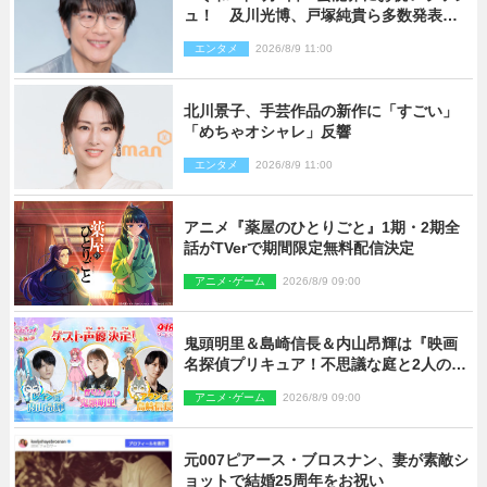
ュ！ 及川光博、戸塚純貴ら多数発表結
婚
エンタメ
2026/8/9 11:00
北川景子、手芸作品の新作に「すごい」
「めちゃオシャレ」反響
エンタメ
2026/8/9 11:00
アニメ『薬屋のひとりごと』1期・2期全
話がTVerで期間限定無料配信決定
アニメ･ゲーム
2026/8/9 09:00
鬼頭明里＆島崎信長＆内山昂輝は『映画
名探偵プリキュア！不思議な庭と2人の秘
密』ゲスト声優に決定
アニメ･ゲーム
2026/8/9 09:00
元007ピアース・ブロスナン、妻が素敵シ
ョットで結婚25周年をお祝い