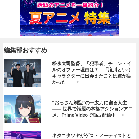
編集部おすすめ
松永大司監督、『犯罪者』チョン・イ
ルのオファー理由は？ 「滝川という
キャラクターに出会えたことは運が良
かった」
P R
“おっさん剣聖”の一太刀に宿る人生
―― 世界で話題の本格アクションアニ
メ、Prime Videoで独占配信中
P R
キタニタツヤがゲストアーティストと