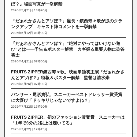
ぼ？』場面写真が一挙解禁
2026年5月21日 13時20分
『だぁれかさんとアソぼ？』座長・鎮西寿々歌が涙のクラ
ンクアップ キャスト陣コメントを一挙解禁
2026年5月12日 08時00分
『だぁれかさんとアソぼ？』“絶対にやってはいけない遊
び”とは――予告＆ポスター解禁 カギ握る重要人物に染谷
将太
2026年4月21日 07時00分
FRUITS ZIPPER鎮西寿々歌、映画単独初主演『だぁれかさ
んとアソぼ？』特報＆ポスター解禁 監督は清水崇
2026年3月26日 07時00分
パンサー・尾形貴弘、スニーカーベストドレッサー賞受賞
に大喜び「ドッキリじゃないですよね？」
2025年7月22日 17時20分
FRUITS ZIPPER、初のファッション賞受賞 スニーカーは
「1年で3分の2以上は履いてる」
2025年7月22日 17時15分