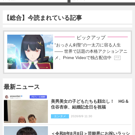
【総合】今読まれている記事
ピックアップ
“おっさん剣聖”の一太刀に宿る人生
―― 世界で話題の本格アクションアニ
メ、Prime Videoで独占配信中
P R
最新ニュース
美男美女の子どもたちも顔出し！ HG＆
住谷杏奈、結婚記念日を祝福
エンタメ
2026/8/9 11:30
＜令和8年8月8日＞芸能界にお祝いラッシ