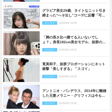
グラビア美女29歳、タイトなニット引き
締まった“へそ出し”コーデに反響「可愛
い過ぎる」
エンタメ
2026/8/8 18:00
「脚の長さ比べ勝てる人いないでし
ょ？」身長182cm美女モデル、抜群のプ
ロポーションにネット衝撃
エンタメ
2026/8/8 18:00
筧美和子、抜群プロポーションにネット
衝撃「美しすぎる」「スゴイ」
エンタメ
2026/8/8 18:00
アントニオ・バンデラス、2014年に離婚
した元妻メラニー・グリフィスは今も
「親友の一人」
エンタメ
2026/8/8 15:00