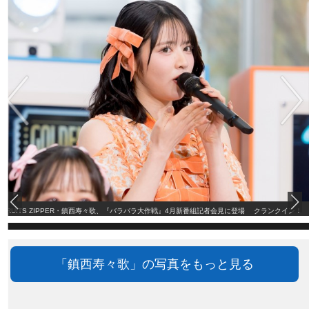
FRUITS ZIPPER・鎮西寿々歌、『バラバラ大作戦』4月新番組記者会見に登場 クランクイン！
「鎮西寿々歌」の写真をもっと見る