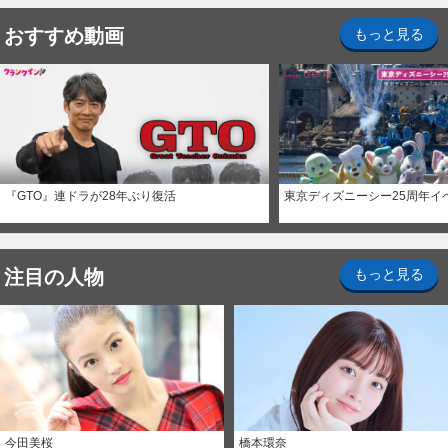
おすすめ動画
もっと見る
『GTO』連ドラが28年ぶり復活
東京ディズニーシー25周年イ
注目の人物
もっと見る
今田美桜
橋本環奈