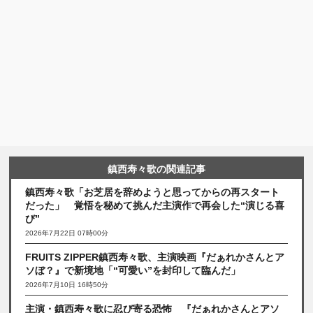
鎮西寿々歌の関連記事
鎮西寿々歌「お芝居を辞めようと思ってからの再スタート
だった」 覚悟を秘めて挑んだ主演作で再会した“演じる喜
び”
2026年7月22日 07時00分
FRUITS ZIPPER鎮西寿々歌、主演映画『だぁれかさんとア
ソぼ？』で新境地「“可愛い”を封印して臨んだ」
2026年7月10日 16時50分
主演・鎮西寿々歌に忍び寄る恐怖 『だぁれかさんとアソ