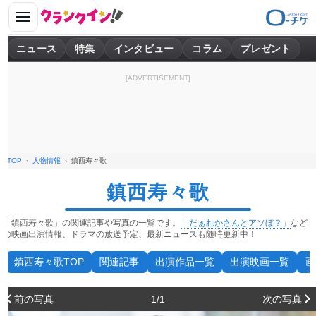
ニュース
特集
インタビュー
コラム
プレゼント
[ADVERTISEMENT]
TOP
人物情報
鎮西寿々歌
鎮西寿々歌
「鎮西寿々歌」の関連記事や写真の一覧です。
「だぁれかさんとアソぼ？」
など
の映画出演情報、ドラマの放送予定、最新ニュースも随時更新中！
鎮西寿々歌TOP
関連記事
出演作品一覧
出演映画一覧
画
前の写真
1/1
次の写真