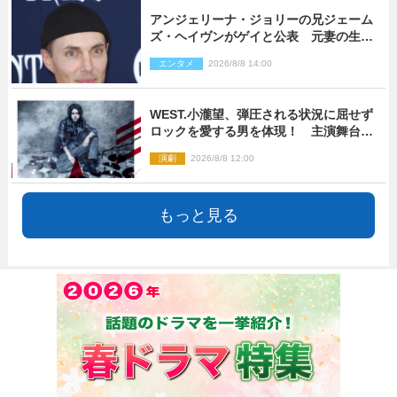
アンジェリーナ・ジョリーの兄ジェーム
ズ・ヘイヴンがゲイと公表 元妻の生配
信で明らかに
エンタメ
2026/8/8 14:00
WEST.小瀧望、弾圧される状況に屈せず
ロックを愛する男を体現！ 主演舞台
『ロックンロール』ビジュアル解禁
演劇
2026/8/8 12:00
もっと見る