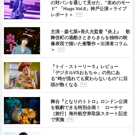
の対バンを通して見せた、“攻めのモー
ド” 「Hugs Vol.6」神戸公演＜ライブ
レポート＞
P R
主演・森七菜×長久允監督『炎上』 歌
舞伎町の過酷さときらきらを独特の映
像表現で描いた衝撃作＜出演者コラム
＞
P R
『トイ・ストーリー５』レビュー
「デジタルVSおもちゃ」の先にあ
る“時が流れても変わらないもの”に目
頭が熱くなる
P R
舞台『となりのトトロ』ロンドン公演
を観劇できる特別企画！ ローチケ
［旅行］海外航空券取扱スタート記念
で実施
P R