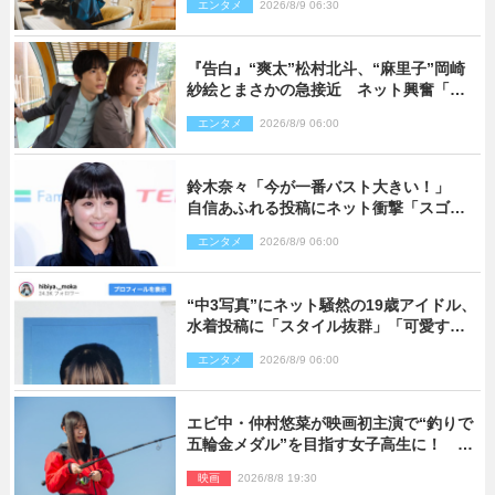
エンタメ
2026/8/9 06:30
『告白』“爽太”松村北斗、“麻里子”岡崎
紗絵とまさかの急接近 ネット興奮「そ
の反応は」「いいの!?」（ネタバレあ
エンタメ
2026/8/9 06:00
り）
鈴木奈々「今が一番バスト大きい！」
自信あふれる投稿にネット衝撃「スゴ
イ」「写真集を出して欲しい」
エンタメ
2026/8/9 06:00
“中3写真”にネット騒然の19歳アイドル、
水着投稿に「スタイル抜群」「可愛すぎ
る」と絶賛の声
エンタメ
2026/8/9 06:00
エビ中・仲村悠菜が映画初主演で“釣りで
五輪金メダル”を目指す女子高生に！ 映
画『つりこまち』今秋公開
映画
2026/8/8 19:30