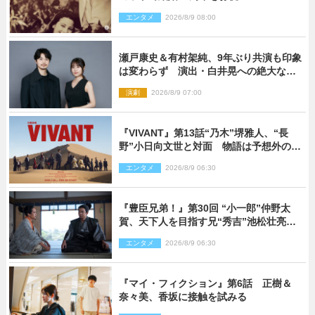
エンタメ
2026/8/9 08:00
瀬戸康史＆有村架純、9年ぶり共演も印象
は変わらず 演出・白井晃への絶大なる
信頼を胸に舞台『キュー』に挑む
演劇
2026/8/9 07:00
『VIVANT』第13話“乃木”堺雅人、“長
野”小日向文世と対面 物語は予想外の展
開へ
エンタメ
2026/8/9 06:30
『豊臣兄弟！』第30回 “小一郎”仲野太
賀、天下人を目指す兄“秀吉”池松壮亮
と“清須会議”へ
エンタメ
2026/8/9 06:30
『マイ・フィクション』第6話 正樹＆
奈々美、香坂に接触を試みる