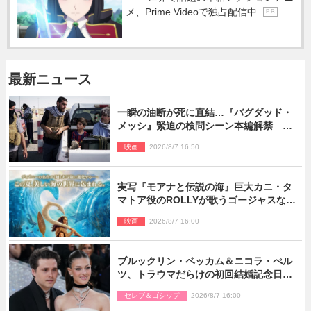
メ、Prime Videoで独占配信中
P R
最新ニュース
一瞬の油断が死に直結…『バグダッド・
メッシ』緊迫の検問シーン本編解禁 監
督メッセージも到着
映画
2026/8/7 16:50
実写『モアナと伝説の海』巨大カニ・タ
マトア役のROLLYが歌うゴージャスな劇
中歌「シャイニー」本編映像解禁
映画
2026/8/7 16:00
ブルックリン・ベッカム＆ニコラ・ぺル
ツ、トラウマだらけの初回結婚記念日は
もう祝わない
セレブ＆ゴシップ
2026/8/7 16:00