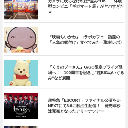
カメラに映らなければ“盗み”OK！ 体験
型コンビニ「ギガマート展」がヤバすぎた
ｗ
『映画ちいかわ』コラボカフェ 話題の
「人魚の煮付け」食べてみた〈取材レポ〉
『くまのプーさん』GiGO限定プライズ登
場へ！ 100周年を記念し“超BIGぬいぐる
み”など展開
超特急「ESCORT」ファイナル公演をU-
NEXTにて8.9に独占生配信！ 発売即秒
速完売となったアリーナツアー