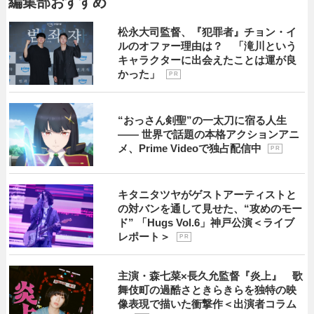
編集部おすすめ
松永大司監督、『犯罪者』チョン・イ
ルのオファー理由は？ 「滝川という
キャラクターに出会えたことは運が良
かった」
P R
“おっさん剣聖”の一太刀に宿る人生
―― 世界で話題の本格アクションアニ
メ、Prime Videoで独占配信中
P R
キタニタツヤがゲストアーティストと
の対バンを通して見せた、“攻めのモー
ド” 「Hugs Vol.6」神戸公演＜ライブ
レポート＞
P R
主演・森七菜×長久允監督『炎上』 歌
舞伎町の過酷さときらきらを独特の映
像表現で描いた衝撃作＜出演者コラム