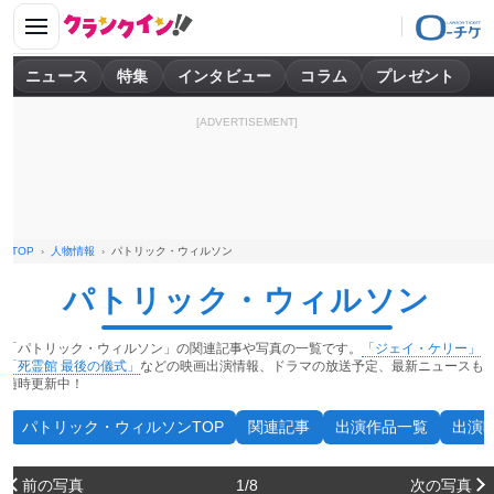
ニュース
特集
インタビュー
コラム
プレゼント
[ADVERTISEMENT]
TOP
人物情報
パトリック・ウィルソン
パトリック・ウィルソン
「パトリック・ウィルソン」の関連記事や写真の一覧です。
「ジェイ・ケリー」
「死霊館 最後の儀式」
などの映画出演情報、ドラマの放送予定、最新ニュースも
随時更新中！
パトリック・ウィルソンTOP
関連記事
出演作品一覧
出演
前の写真
1/8
次の写真