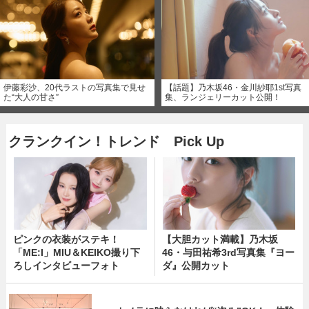
伊藤彩沙、20代ラストの写真集で見せ
【話題】乃木坂46・金川紗耶1st写真
た“大人の甘さ”
集、ランジェリーカット公開！
クランクイン！トレンド Pick Up
ピンクの衣装がステキ！
【大胆カット満載】乃木坂
「ME:I」MIU＆KEIKO撮り下
46・与田祐希3rd写真集『ヨー
ろしインタビューフォト
ダ』公開カット