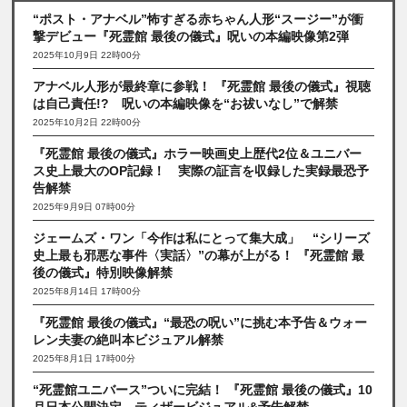
“ポスト・アナベル”怖すぎる赤ちゃん人形“スージー”が衝
撃デビュー『死霊館 最後の儀式』呪いの本編映像第2弾
2025年10月9日 22時00分
アナベル人形が最終章に参戦！ 『死霊館 最後の儀式』視聴
は自己責任!? 呪いの本編映像を“お祓いなし”で解禁
2025年10月2日 22時00分
『死霊館 最後の儀式』ホラー映画史上歴代2位＆ユニバー
ス史上最大のOP記録！ 実際の証言を収録した実録最恐予
告解禁
2025年9月9日 07時00分
ジェームズ・ワン「今作は私にとって集大成」 “シリーズ
史上最も邪悪な事件〈実話〉”の幕が上がる！ 『死霊館 最
後の儀式』特別映像解禁
2025年8月14日 17時00分
『死霊館 最後の儀式』“最恐の呪い”に挑む本予告＆ウォー
レン夫妻の絶叫本ビジュアル解禁
2025年8月1日 17時00分
“死霊館ユニバース”ついに完結！ 『死霊館 最後の儀式』10
月日本公開決定 ティザービジュアル&予告解禁