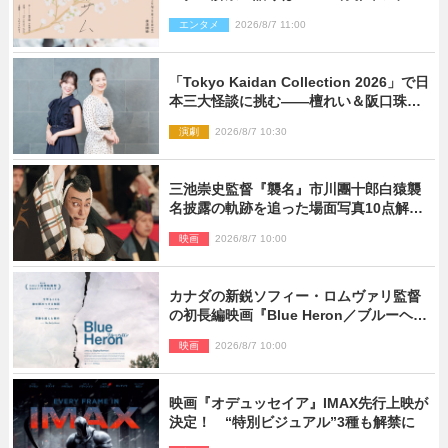
エンタメ
2026/8/7 11:00
「Tokyo Kaidan Collection 2026」で日
本三大怪談に挑む――檀れい＆阪口珠美
が語る「牡丹灯籠」の新たな魅力
演劇
2026/8/7 10:30
三池崇史監督『襲名』市川團十郎白猿襲
名披露の軌跡を追った場面写真10点解
禁！
映画
2026/8/7 10:00
カナダの新鋭ソフィー・ロムヴァリ監督
の初長編映画『Blue Heron／ブルーヘロ
ン』10.23公開
映画
2026/8/7 10:00
映画『オデュッセイア』IMAX先行上映が
決定！ “特別ビジュアル”3種も解禁に