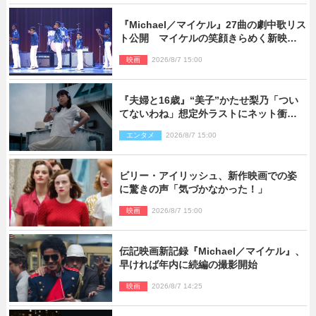
『Michael／マイケル』27曲の劇中歌リス
ト公開 マイケルの笑顔きらめく新映像
も
映画
2026/8/7 15:00
『夫婦と16歳』“美子”かたせ梨乃「つい
てないわね」想定外ラストにネット衝撃
「ヤバすぎ…」「怖えぇ」（ネタバレあ
エンタメ
2026/8/7 15:00
り）
ビリー・アイリッシュ、新作映画での姿
に驚きの声「気づかなかった！」
映画
2026/8/7 15:00
伝記映画新記録『Michael／マイケル』、
早ければ年内に続編の撮影開始
映画
2026/8/7 14:25