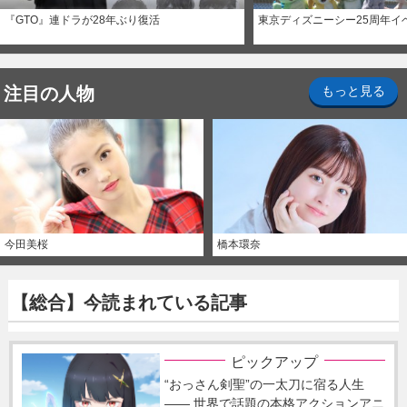
『GTO』連ドラが28年ぶり復活
東京ディズニーシー25周年イ
注目の人物
もっと見る
今田美桜
橋本環奈
【総合】今読まれている記事
ピックアップ
“おっさん剣聖”の一太刀に宿る人生
―― 世界で話題の本格アクションアニ