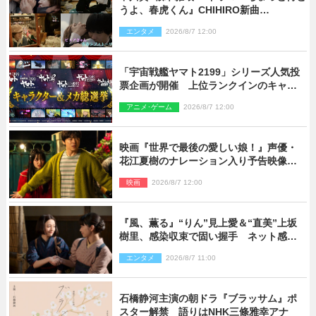
うよ、春虎くん』CHIHIRO新曲
「Honeyy」がED主題歌に決定！
エンタメ
2026/8/7 12:00
「宇宙戦艦ヤマト2199」シリーズ人気投
票企画が開催 上位ランクインのキャラ
クター＆メカは新規描き下ろしイラスト
アニメ･ゲーム
2026/8/7 12:00
を制作
映画『世界で最後の愛しい娘！』声優・
花江夏樹のナレーション入り予告映像解
禁「あふれ出る温かさに涙が止まらな
映画
2026/8/7 12:00
い！」
『風、薫る』“りん”見上愛＆“直美”上坂
樹里、感染収束で固い握手 ネット感動
「このバディは最強」「アツい」
エンタメ
2026/8/7 11:00
石橋静河主演の朝ドラ『ブラッサム』ポ
スター解禁 語りはNHK三條雅幸アナ