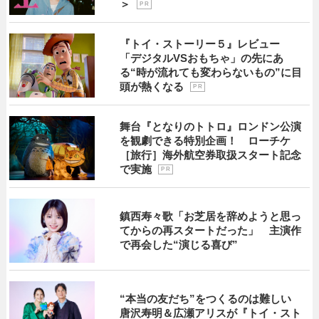
＞
P R
『トイ・ストーリー５』レビュー
「デジタルVSおもちゃ」の先にあ
る“時が流れても変わらないもの”に目
頭が熱くなる
P R
舞台『となりのトトロ』ロンドン公演
を観劇できる特別企画！ ローチケ
［旅行］海外航空券取扱スタート記念
で実施
P R
鎮西寿々歌「お芝居を辞めようと思っ
てからの再スタートだった」 主演作
で再会した“演じる喜び”
“本当の友だち”をつくるのは難しい
唐沢寿明＆広瀬アリスが『トイ・スト