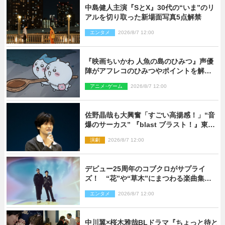
中島健人主演『SとX』30代の“いま”のリ
アルを切り取った新場面写真5点解禁
エンタメ
2026/8/7 12:00
『映画ちいかわ 人魚の島のひみつ』声優
陣がアフレコのひみつやポイントを解
説！ 新カットも到着
アニメ･ゲーム
2026/8/7 12:00
佐野晶哉も大興奮「すごい高揚感！」“音
爆のサーカス” 『blast ブラスト！』東京
公演が開幕！
演劇
2026/8/7 12:00
デビュー25周年のコブクロがサプライ
ズ！ “花”や“草木”にまつわる楽曲集め
た新コンセプトアルバムを“花の日”に配
エンタメ
2026/8/7 12:00
信リリース
中川翼×桜木雅哉BLドラマ『ちょっと待と