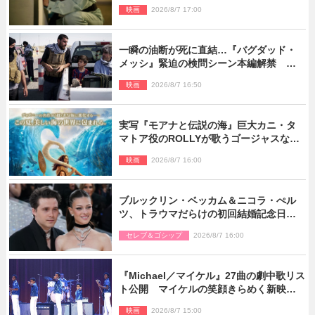
面写真公開
映画
2026/8/7 17:00
一瞬の油断が死に直結…『バグダッド・
メッシ』緊迫の検問シーン本編解禁 監
督メッセージも到着
映画
2026/8/7 16:50
実写『モアナと伝説の海』巨大カニ・タ
マトア役のROLLYが歌うゴージャスな劇
中歌「シャイニー」本編映像解禁
映画
2026/8/7 16:00
ブルックリン・ベッカム＆ニコラ・ぺル
ツ、トラウマだらけの初回結婚記念日は
もう祝わない
セレブ＆ゴシップ
2026/8/7 16:00
『Michael／マイケル』27曲の劇中歌リス
ト公開 マイケルの笑顔きらめく新映像
も
映画
2026/8/7 15:00