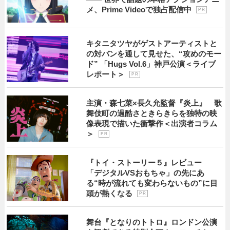
メ、Prime Videoで独占配信中
P R
キタニタツヤがゲストアーティストと
の対バンを通して見せた、“攻めのモー
ド” 「Hugs Vol.6」神戸公演＜ライブ
レポート＞
P R
主演・森七菜×長久允監督『炎上』 歌
舞伎町の過酷さときらきらを独特の映
像表現で描いた衝撃作＜出演者コラム
＞
P R
『トイ・ストーリー５』レビュー
「デジタルVSおもちゃ」の先にあ
る“時が流れても変わらないもの”に目
頭が熱くなる
P R
舞台『となりのトトロ』ロンドン公演