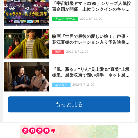
「宇宙戦艦ヤマト2199」シリーズ人気投
票企画が開催 上位ランクインのキャラ
クター＆メカは新規描き下ろしイラスト
アニメ･ゲーム
2026/8/7 12:00
を制作
映画『世界で最後の愛しい娘！』声優・
花江夏樹のナレーション入り予告映像解
禁「あふれ出る温かさに涙が止まらな
映画
2026/8/7 12:00
い！」
『風、薫る』“りん”見上愛＆“直美”上坂
樹里、感染収束で固い握手 ネット感動
「このバディは最強」「アツい」
エンタメ
2026/8/7 11:00
もっと見る