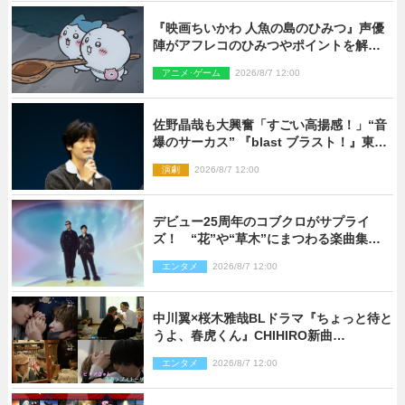
『映画ちいかわ 人魚の島のひみつ』声優
陣がアフレコのひみつやポイントを解
説！ 新カットも到着
アニメ･ゲーム
2026/8/7 12:00
佐野晶哉も大興奮「すごい高揚感！」“音
爆のサーカス” 『blast ブラスト！』東京
公演が開幕！
演劇
2026/8/7 12:00
デビュー25周年のコブクロがサプライ
ズ！ “花”や“草木”にまつわる楽曲集め
た新コンセプトアルバムを“花の日”に配
エンタメ
2026/8/7 12:00
信リリース
中川翼×桜木雅哉BLドラマ『ちょっと待と
うよ、春虎くん』CHIHIRO新曲
「Honeyy」がED主題歌に決定！
エンタメ
2026/8/7 12:00