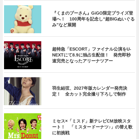
『くまのプーさん』GiGO限定プライズ登
場へ！ 100周年を記念し“超BIGぬいぐる
み”など展開
超特急「ESCORT」ファイナル公演をU-
NEXTにて8.9に独占生配信！ 発売即秒
速完売となったアリーナツアー
羽生結弦、2027年版カレンダー発売決
定！ 全カット完全撮り下ろしで制作
ミセス×「ミスド」新テレビCM放映スタ
ート！ 「ミスタードーナツ♪」の替え歌
に初挑戦