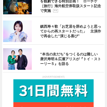
を観劇できる特別企画！ ローチケ
［旅行］海外航空券取扱スタート記念
で実施
P R
鎮西寿々歌「お芝居を辞めようと思っ
てからの再スタートだった」 主演作
で再会した“演じる喜び”
“本当の友だち”をつくるのは難しい
唐沢寿明＆広瀬アリスが『トイ・スト
ーリー５』を語る
[ADVERTISEMENT]