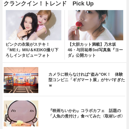
クランクイン！トレンド Pick Up
ピンクの衣装がステキ！
【大胆カット満載】乃木坂
「ME:I」MIU＆KEIKO撮り下
46・与田祐希3rd写真集『ヨー
ろしインタビューフォト
ダ』公開カット
カメラに映らなければ“盗み”OK！ 体験
型コンビニ「ギガマート展」がヤバすぎた
ｗ
『映画ちいかわ』コラボカフェ 話題の
「人魚の煮付け」食べてみた〈取材レポ〉