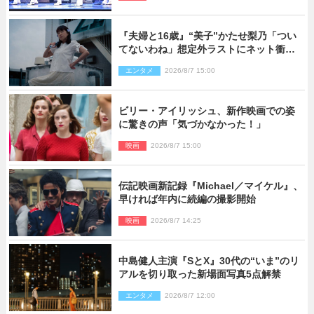
『夫婦と16歳』“美子”かたせ梨乃「つい
てないわね」想定外ラストにネット衝撃
「ヤバすぎ…」「怖えぇ」（ネタバレあ
エンタメ
2026/8/7 15:00
り）
ビリー・アイリッシュ、新作映画での姿
に驚きの声「気づかなかった！」
映画
2026/8/7 15:00
伝記映画新記録『Michael／マイケル』、
早ければ年内に続編の撮影開始
映画
2026/8/7 14:25
中島健人主演『SとX』30代の“いま”のリ
アルを切り取った新場面写真5点解禁
エンタメ
2026/8/7 12:00