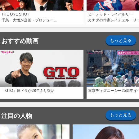
THE ONE SHOT
ヒーテッド・ライバルリー
千鳥・大悟が企画・プロデュー…
カナダの作家レイチェル・リ
おすすめ動画
もっと見る
『GTO』連ドラが28年ぶり復活
東京ディズニーシー25周年イ
注目の人物
もっと見る