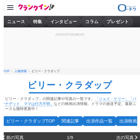
ニュース
特集
インタビュー
コラム
プレゼント
[ADVERTISEMENT]
TOP
人物情報
ビリー・クラダップ
ビリー・クラダップ
「ビリー・クラダップ」の関連記事や写真の一覧です。
「ジェイ・ケリー」
「バ
ーナデット ママは行方不明」
などの映画出演情報、ドラマの放送予定、最新ニ
ュースも随時更新中！
ビリー・クラダップTOP
関連記事
出演作品一覧
出演映画
前の写真
1/9
次の写真