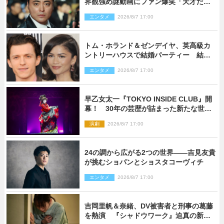
界観強め謎動画にファン爆笑「天才だ
わ」
エンタメ
2026/8/7 17:00
トム・ホランド＆ゼンデイヤ、英高級カ
ントリーハウスで結婚パーティー 結婚
指輪を身に着けたトムも初キャッチ
エンタメ
2026/8/7 17:00
早乙女太一『TOKYO INSIDE CLUB』開
幕！ 30年の芸歴が詰まった新たな世界
観
演劇
2026/8/7 17:00
24の調から広がる2つの世界――吉見友貴
が挑むショパンとショスタコーヴィチ
エンタメ
2026/8/7 17:00
吉岡里帆＆奈緒、DV被害者と刑事の葛藤
を熱演 『シャドウワーク』迫真の新場