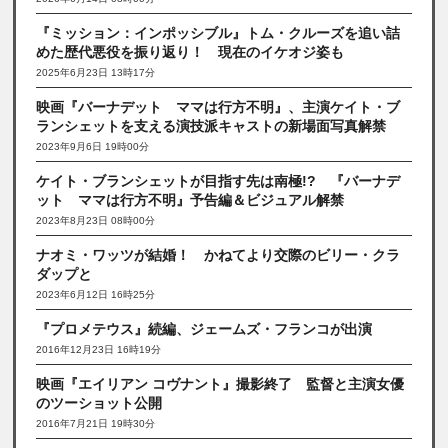
『ミッション：インポッシブル』トム・クルーズを追い詰
めた歴代悪役を振り返り！ 現在のイケオジ姿も
2025年6月23日 13時17分
映画『バーナデット ママは行方不明』、主演ケイト・ブ
ランシェットを支える演技派キャストの新場面写真解禁
2023年9月6日 19時00分
ケイト・ブランシェットが目指す先は南極!? 『バーナデ
ット ママは行方不明』予告編＆ビジュアル解禁
2023年8月23日 08時00分
ナオミ・ワッツが結婚！ かねてより交際のビリー・クラ
ダップと
2023年6月12日 16時25分
『プロメテウス』続編、ジェームズ・フランコが出演
2016年12月23日 16時19分
映画『エイリアン コヴナント』撮影終了 監督と主演女優
のツーショット公開
2016年7月21日 19時30分