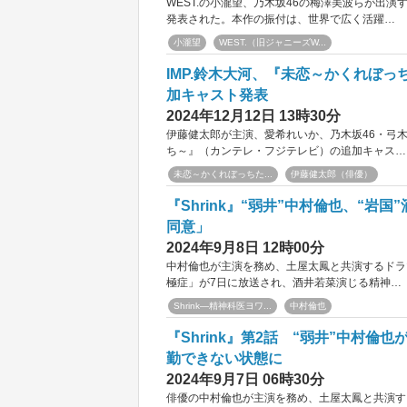
WEST.の小瀧望、乃木坂46の梅澤美波らが出
発表された。本作の振付は、世界で広く活躍…
小瀧望
WEST.（旧ジャニーズW...
IMP.鈴木大河、『未恋～かくれぼ
加キャスト発表
2024年12月12日 13時30分
伊藤健太郎が主演、愛希れいか、乃木坂46・弓木
ち～』（カンテレ・フジテレビ）の追加キャス…
未恋～かくれぼっちた...
伊藤健太郎（俳優）
『Shrink』“弱井”中村倫也、“
同意」
2024年9月8日 12時00分
中村倫也が主演を務め、土屋太鳳と共演するドラマ『
極症」が7日に放送され、酒井若菜演じる精神…
Shrink―精神科医ヨワ...
中村倫也
『Shrink』第2話 “弱井”中村
勤できない状態に
2024年9月7日 06時30分
俳優の中村倫也が主演を務め、土屋太鳳と共演する