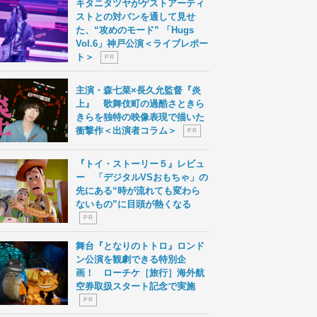
キタニタツヤがゲストアーティ
ストとの対バンを通して見せ
た、“攻めのモード” 「Hugs
Vol.6」神戸公演＜ライブレポー
ト＞
P R
主演・森七菜×長久允監督『炎
上』 歌舞伎町の過酷さときら
きらを独特の映像表現で描いた
衝撃作＜出演者コラム＞
P R
『トイ・ストーリー５』レビュ
ー 「デジタルVSおもちゃ」の
先にある“時が流れても変わら
ないもの”に目頭が熱くなる
P R
舞台『となりのトトロ』ロンド
ン公演を観劇できる特別企
画！ ローチケ［旅行］海外航
空券取扱スタート記念で実施
P R