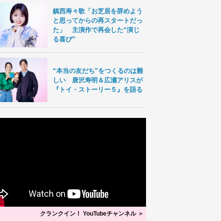
鎮西寿々歌「お芝居を辞めよう
と思ってからの再スタートだっ
た」 主演作で再会した“演じ
る喜び”
“本当の友だち”をつくるのは難
しい 唐沢寿明＆広瀬アリスが
『トイ・ストーリー５』を語る
クランクイン！ YouTubeチャンネル ＞