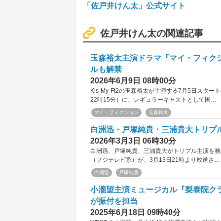
「佐戸井けん太」公式サイト
佐戸井けん太の関連記事
玉森裕太主演ドラマ『マイ・フィク
ルも解禁
2026年6月9日 08時00分
Kis‐My‐Ft2の玉森裕太が主演する7月5日
22時15分）に、レギュラーキャストとして国…
マイ・フィクション
玉森裕太
白洲迅・戸塚純貴・三浦貴大トリプル
2026年3月3日 06時30分
白洲迅、戸塚純貴、三浦貴大がトリプル主演を務め
（フジテレビ系）が、3月13日21時より放送さ…
白洲迅
戸塚純貴
小瀧望主演ミュージカル『梨泰院ク
が振付を担当
2025年6月18日 09時40分