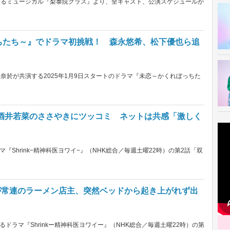
演するミュージカル『梨泰院クラス』より、全キャスト、公演スケジュールが
っちたち～』でドラマ初挑戦！ 森永悠希、松下優也ら追
奈於が共演する2025年1月9日スタートのドラマ『未恋～かくれぼっちた
岩国”酒井若菜のささやきにツッコミ ネットは共感「激しく
Shrink−精神科医ヨワイ−』（NHK総合／毎週土曜22時）の第2話「双
倫也が常連のラーメン店主、突然ベッドから起き上がれず出
ドラマ『Shrinkー精神科医ヨワイー』（NHK総合／毎週土曜22時）の第