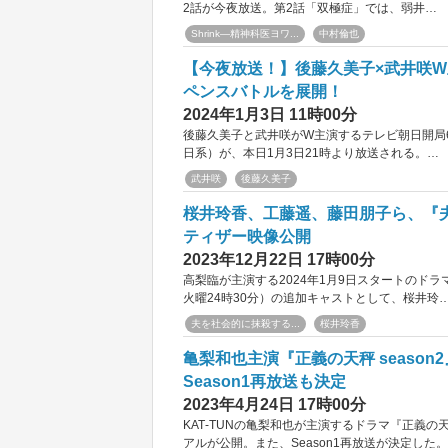
2話が今夜放送。第2話「双極症」では、弱井…
Shrink―精神科医ヨワ...
中村倫也
【今夜放送！】後藤久美子×武井咲W
ペンスバトルを展開！
2024年1月3日 11時00分
後藤久美子と武井咲がW主演するテレビ朝日開局6
日系）が、本日1月3日21時より放送される。…
武井咲
後藤久美子
桜井玲香、工藤遥、藤田朋子ら、『夫
ティザー映像公開
2023年12月22日 17時00分
高梨臨が主演する2024年1月9日スタートのドラ
火曜24時30分）の追加キャストとして、桜井玲
夫を社会的に抹殺する...
桜井玲香
亀梨和也主演『正義の天秤 seaso
Season1再放送も決定
2023年4月24日 17時00分
KAT‐TUNの亀梨和也が主演するドラマ『正義の天
アルが公開。また、Season1再放送が決定した。