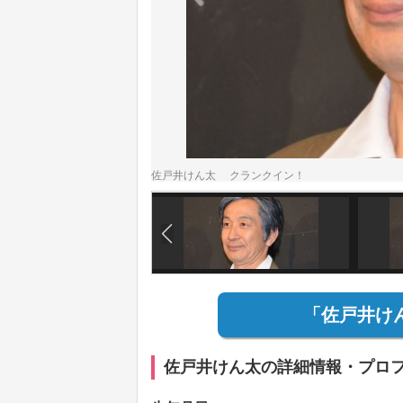
佐戸井けん太 クランクイン！
「佐戸井け
佐戸井けん太の詳細情報・プロ