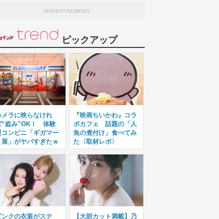
[ADVERTISEMENT]
ピックアップ
カメラに映らなけれ
『映画ちいかわ』コラ
ば“盗み”OK！ 体験
ボカフェ 話題の「人
型コンビニ「ギガマー
魚の煮付け」食べてみ
ト展」がヤバすぎたｗ
た〈取材レポ〉
ピンクの衣装がステ
【大胆カット満載】乃