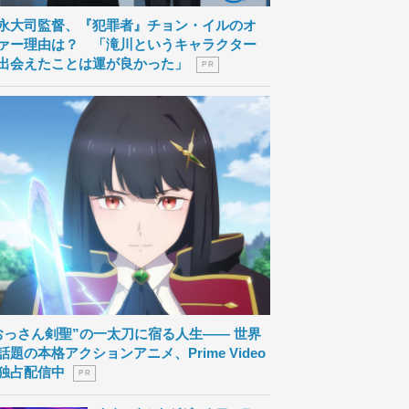
永大司監督、『犯罪者』チョン・イルのオ
ァー理由は？ 「滝川というキャラクター
出会えたことは運が良かった」
P R
おっさん剣聖”の一太刀に宿る人生―― 世界
話題の本格アクションアニメ、Prime Video
独占配信中
P R