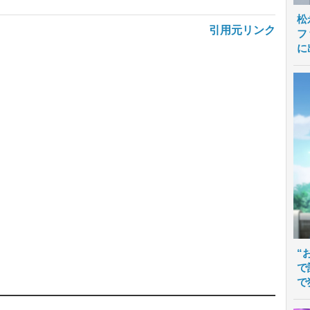
松
引用元リンク
フ
に
“
で
で