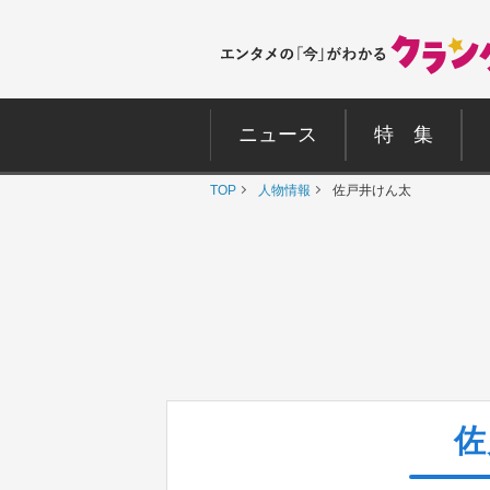
ニュース
特 集
TOP
人物情報
佐戸井けん太
佐