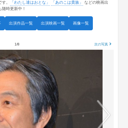
です。
「わたし達はおとな」
「あのこは貴族」
などの映画出
も随時更新中！
事
出演作品一覧
出演映画一覧
画像一覧
1/8
次の写真