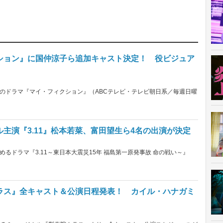
ション』に国仲涼子ら追加キャスト決定！ 役ビジュア
スタートのドラマ『マイ・フィクション』（ABCテレビ・テレビ朝日系／毎週日曜
主演『3.11』松本若菜、富田望生ら4名の出演が決定
るドラマ『3.11～東日本大震災15年 福島第一原発事故 命の戦い～』
ラス』全キャスト＆公演日程発表！ カイル・ハナガミ