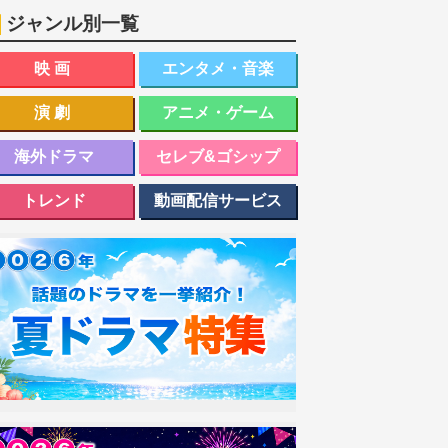
ジャンル別一覧
映画
エンタメ・音楽
演劇
アニメ・ゲーム
海外ドラマ
セレブ&ゴシップ
トレンド
動画配信サービス