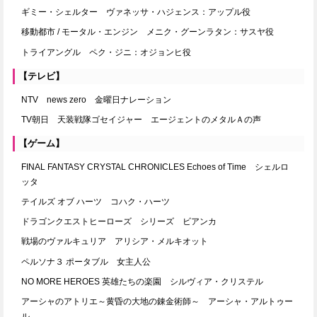
ギミー・シェルター ヴァネッサ・ハジェンス：アップル役
移動都市 / モータル・エンジン メニク・グーンラタン：サスヤ役
トライアングル ペク・ジニ：オジョンヒ役
【テレビ】
NTV news zero 金曜日ナレーション
TV朝日 天装戦隊ゴセイジャー エージェントのメタルＡの声
【ゲーム】
FINAL FANTASY CRYSTAL CHRONICLES Echoes of Time シェルロ
ッタ
テイルズ オブ ハーツ コハク・ハーツ
ドラゴンクエストヒーローズ シリーズ ビアンカ
戦場のヴァルキュリア アリシア・メルキオット
ペルソナ３ ポータブル 女主人公
NO MORE HEROES 英雄たちの楽園 シルヴィア・クリステル
アーシャのアトリエ～黄昏の大地の錬金術師～ アーシャ・アルトゥー
ル