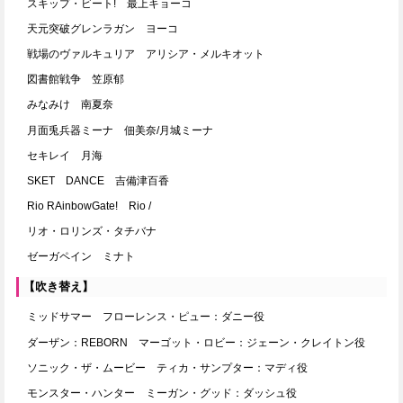
スキップ・ビート! 最上キョーコ
天元突破グレンラガン ヨーコ
戦場のヴァルキュリア アリシア・メルキオット
図書館戦争 笠原郁
みなみけ 南夏奈
月面兎兵器ミーナ 佃美奈/月城ミーナ
セキレイ 月海
SKET DANCE 吉備津百香
Rio RAinbowGate! Rio /
リオ・ロリンズ・タチバナ
ゼーガペイン ミナト
【吹き替え】
ミッドサマー フローレンス・ピュー：ダニー役
ダーザン：REBORN マーゴット・ロビー：ジェーン・クレイトン役
ソニック・ザ・ムービー ティカ・サンプター：マディ役
モンスター・ハンター ミーガン・グッド：ダッシュ役