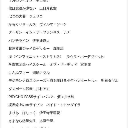
３月のライオン 幸田香子
僕は友達が少ない 三日月夜空
七つの大罪 ジェリコ
からくりサーカス ヴィルマ・ソーン
ダーリン・イン・ザ・フランキス ナナ
パンチライン 伊里達遊太
超速変形ジャイロゼッター 轟駆流
IS〈インフィニット・ストラトス〉 ラウラ・ボーデヴィッヒ
学園黙示録ハイスクール・オブ・ザ・デッド 宮本麗
けんぷファー 瀬能ナツル
デジモンクロスウォーズ～時を駆ける少年ハンターたち～ 明石タギル
ダンボール戦機 川村アミ
PSYCHO-PASSサイコパス２ 酒々井水絵
境界線上のホライゾン ネイト・ミトツダイラ
まりあ ほりっく 汐王寺茉莉花
さよなら絶望先生 木津千里