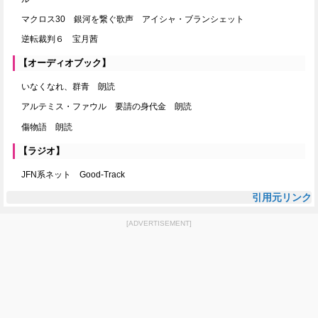
マクロス30 銀河を繋ぐ歌声 アイシャ・ブランシェット
逆転裁判６ 宝月茜
【オーディオブック】
いなくなれ、群青 朗読
アルテミス・ファウル 要請の身代金 朗読
傷物語 朗読
【ラジオ】
JFN系ネット Good-Track
引用元リンク
[ADVERTISEMENT]