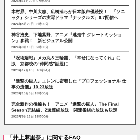
2024年11月20日 07時00分
木村昴、中川大志、広橋涼らが日本版声優続投！ 『ソニ
ック』シリーズの実写ドラマ『ナックルズ』6.7配信へ
2024年5月29日 08時00分
神谷浩史、下地紫野、アニメ『逃走中 グレートミッショ
ン』参戦！ 新ビジュアル公開
2024年3月10日 09時00分
『呪術廻戦』メカ丸＆三輪霞、「幸せになってくれ」に
涙 京都校の“仲間感”話題に
2023年12月10日 16時24分
『進撃の巨人』エレンに密着した『プロフェッショナル 仕
事の流儀』10.23放送
2023年10月6日 18時00分
完全新作の後編も！ アニメ『進撃の巨人』The Final
Season完結編、2週連続放送 関連番組の放送も決定
2023年9月12日 18時00分
「井上麻里奈」に関するFAQ