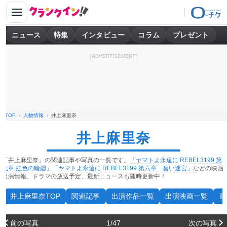
ニュース
特集
インタビュー
コラム
プレゼント
[ADVERTISEMENT]
TOP
人物情報
井上麻里奈
井上麻里奈
「井上麻里奈」の関連記事や写真の一覧です。
「ヤマトよ永遠に REBEL3199 第
七章 虹色の輪廻」
「ヤマトよ永遠に REBEL3199 第六章 碧い迷宮」
などの映画
出演情報、ドラマの放送予定、最新ニュースも随時更新中！
井上麻里奈TOP
関連記事
出演作品一覧
出演映画一覧
画
前の写真
1/47
次の写真