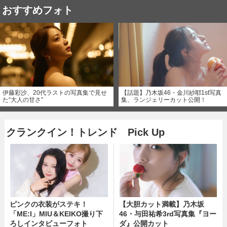
おすすめフォト
伊藤彩沙、20代ラストの写真集で見せ
【話題】乃木坂46・金川紗耶1st写真
た“大人の甘さ”
集、ランジェリーカット公開！
クランクイン！トレンド Pick Up
ピンクの衣装がステキ！
【大胆カット満載】乃木坂
「ME:I」MIU＆KEIKO撮り下
46・与田祐希3rd写真集『ヨー
ろしインタビューフォト
ダ』公開カット