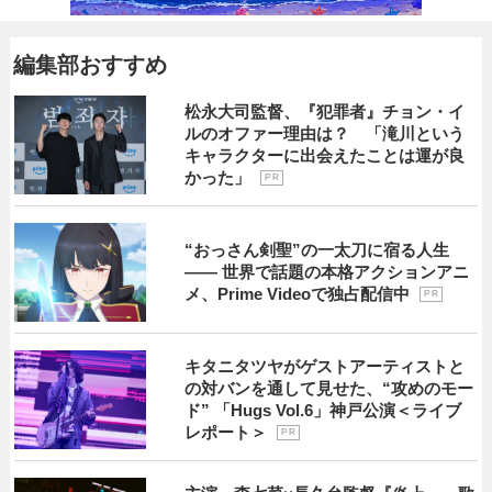
編集部おすすめ
松永大司監督、『犯罪者』チョン・イ
ルのオファー理由は？ 「滝川という
キャラクターに出会えたことは運が良
かった」
P R
“おっさん剣聖”の一太刀に宿る人生
―― 世界で話題の本格アクションアニ
メ、Prime Videoで独占配信中
P R
キタニタツヤがゲストアーティストと
の対バンを通して見せた、“攻めのモー
ド” 「Hugs Vol.6」神戸公演＜ライブ
レポート＞
P R