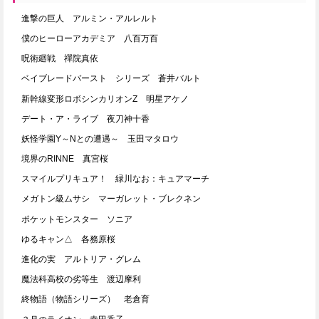
進撃の巨人 アルミン・アルレルト
僕のヒーローアカデミア 八百万百
呪術廻戦 禪院真依
ベイブレードバースト シリーズ 蒼井バルト
新幹線変形ロボシンカリオンZ 明星アケノ
デート・ア・ライブ 夜刀神十香
妖怪学園Y～Nとの遭遇～ 玉田マタロウ
境界のRINNE 真宮桜
スマイルプリキュア！ 緑川なお：キュアマーチ
メガトン級ムサシ マーガレット・ブレクネン
ポケットモンスター ソニア
ゆるキャン△ 各務原桜
進化の実 アルトリア・グレム
魔法科高校の劣等生 渡辺摩利
終物語（物語シリーズ） 老倉育