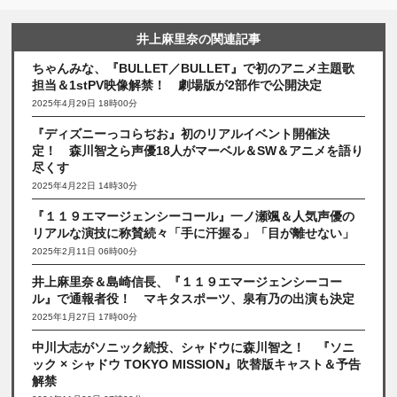
井上麻里奈の関連記事
ちゃんみな、『BULLET／BULLET』で初のアニメ主題歌
担当＆1stPV映像解禁！ 劇場版が2部作で公開決定
2025年4月29日 18時00分
『ディズニーっコらぢお』初のリアルイベント開催決
定！ 森川智之ら声優18人がマーベル＆SW＆アニメを語り
尽くす
2025年4月22日 14時30分
『１１９エマージェンシーコール』一ノ瀬颯＆人気声優の
リアルな演技に称賛続々「手に汗握る」「目が離せない」
2025年2月11日 06時00分
井上麻里奈＆島崎信長、『１１９エマージェンシーコー
ル』で通報者役！ マキタスポーツ、泉有乃の出演も決定
2025年1月27日 17時00分
中川大志がソニック続投、シャドウに森川智之！ 『ソニ
ック × シャドウ TOKYO MISSION』吹替版キャスト＆予告
解禁