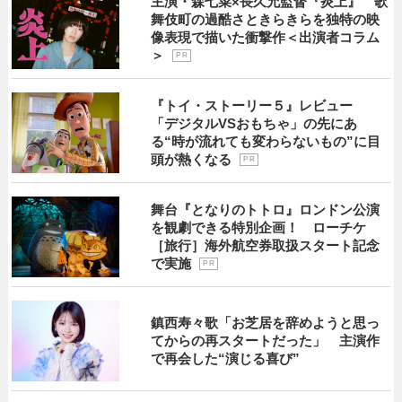
主演・森七菜×長久允監督『炎上』 歌
舞伎町の過酷さときらきらを独特の映
像表現で描いた衝撃作＜出演者コラム
＞
P R
『トイ・ストーリー５』レビュー
「デジタルVSおもちゃ」の先にあ
る“時が流れても変わらないもの”に目
頭が熱くなる
P R
舞台『となりのトトロ』ロンドン公演
を観劇できる特別企画！ ローチケ
［旅行］海外航空券取扱スタート記念
で実施
P R
鎮西寿々歌「お芝居を辞めようと思っ
てからの再スタートだった」 主演作
で再会した“演じる喜び”