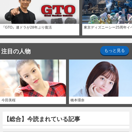
『GTO』連ドラが28年ぶり復活
東京ディズニーシー25周年イ
注目の人物
もっと見る
今田美桜
橋本環奈
【総合】今読まれている記事