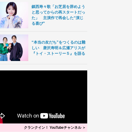
鎮西寿々歌「お芝居を辞めよう
と思ってからの再スタートだっ
た」 主演作で再会した“演じ
る喜び”
“本当の友だち”をつくるのは難
しい 唐沢寿明＆広瀬アリスが
『トイ・ストーリー５』を語る
クランクイン！ YouTubeチャンネル ＞