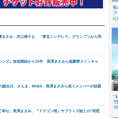
松
フ
に
澤まさみ、沢口靖子も 「東宝シンデレラ」グランプリから羽
レンズ』放送開始から15年 長澤まさみら超豪華メインキャ
の誕生日、さんま、MISIA、長澤まさみら祝うメンバーが話題
“
で
で
て幸せ」長澤まさみ、『ドラゴン桜』サプライズ組との“同窓