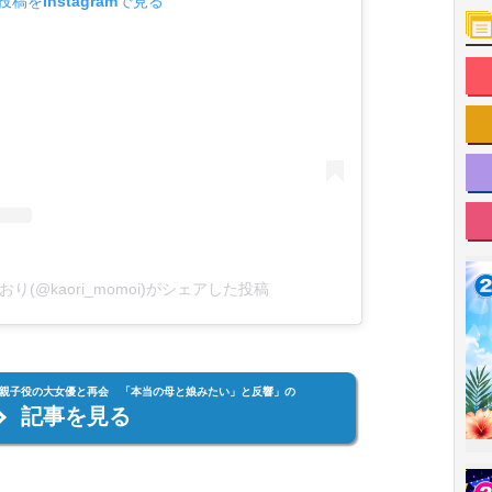
投稿をInstagramで見る
井かおり(@kaori_momoi)がシェアした投稿
親子役の大女優と再会 「本当の母と娘みたい」と反響」の
記事を見る