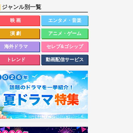
ジャンル別一覧
映画
エンタメ・音楽
演劇
アニメ・ゲーム
海外ドラマ
セレブ&ゴシップ
トレンド
動画配信サービス