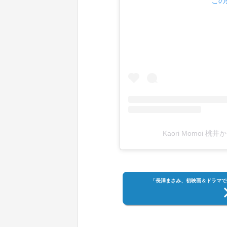
この
Kaori Momoi 桃
「長澤まさみ、初映画＆ドラマで