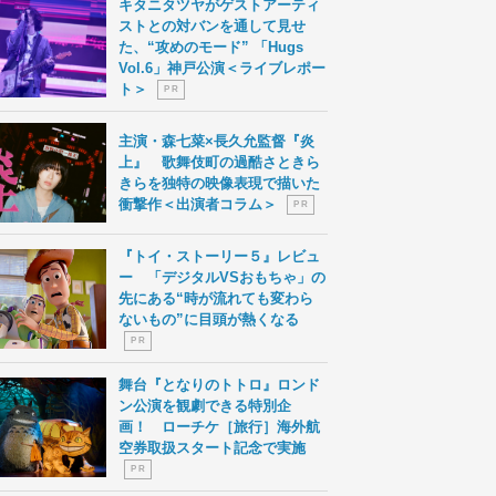
キタニタツヤがゲストアーティ
ストとの対バンを通して見せ
た、“攻めのモード” 「Hugs
Vol.6」神戸公演＜ライブレポー
ト＞
P R
主演・森七菜×長久允監督『炎
上』 歌舞伎町の過酷さときら
きらを独特の映像表現で描いた
衝撃作＜出演者コラム＞
P R
『トイ・ストーリー５』レビュ
ー 「デジタルVSおもちゃ」の
先にある“時が流れても変わら
ないもの”に目頭が熱くなる
P R
舞台『となりのトトロ』ロンド
ン公演を観劇できる特別企
画！ ローチケ［旅行］海外航
空券取扱スタート記念で実施
P R