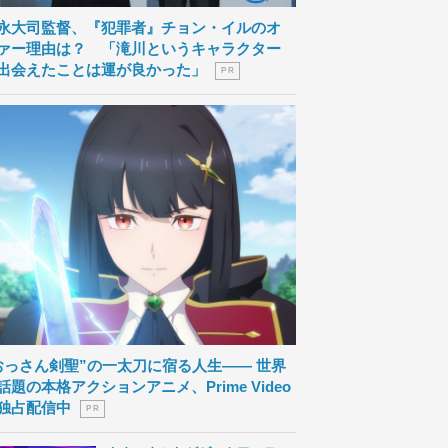
永大司監督、『犯罪者』チョン・イルのオ
ァー理由は？ 「滝川というキャラクター
出会えたことは運が良かった」
P R
おっさん剣聖”の一太刀に宿る人生―― 世界
話題の本格アクションアニメ、Prime Video
独占配信中
P R