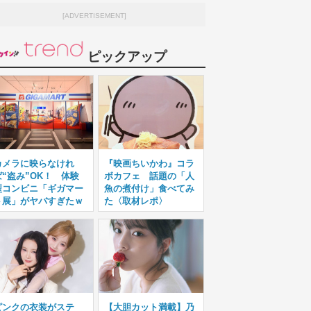
[ADVERTISEMENT]
ピックアップ
カメラに映らなけれ
『映画ちいかわ』コラ
ば“盗み”OK！ 体験
ボカフェ 話題の「人
型コンビニ「ギガマー
魚の煮付け」食べてみ
ト展」がヤバすぎたｗ
た〈取材レポ〉
ピンクの衣装がステ
【大胆カット満載】乃