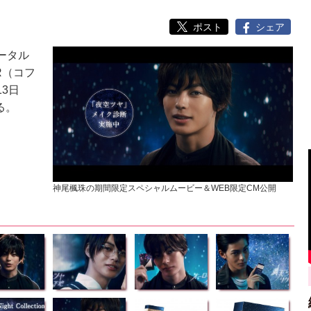
ポスト
シェア
ータル
R（コフ
3日
る。
神尾楓珠の期間限定スペシャルムービー＆WEB限定CM公開