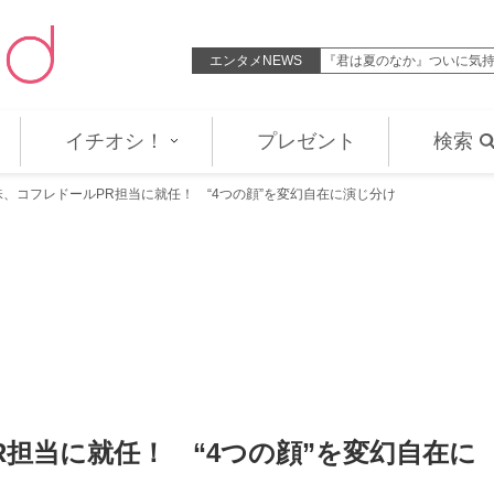
通じ合った渉＆千晴「世界一美し…
エンタメNEWS
堀田真由、映画『私はあな
イチオシ！
プレゼント
検索
、コフレドールPR担当に就任！ “4つの顔”を変幻自在に演じ分け
担当に就任！ “4つの顔”を変幻自在に