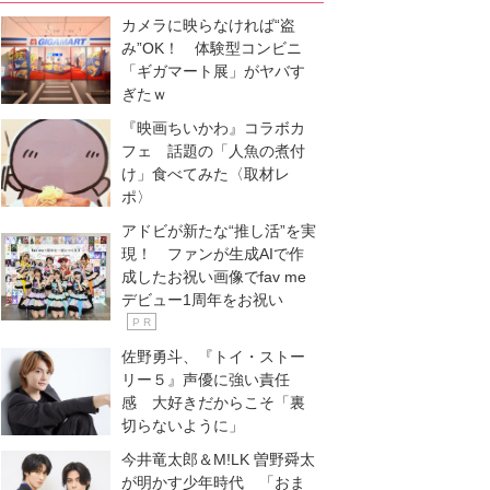
カメラに映らなければ“盗
み”OK！ 体験型コンビニ
「ギガマート展」がヤバす
ぎたｗ
『映画ちいかわ』コラボカ
フェ 話題の「人魚の煮付
け」食べてみた〈取材レ
ポ〉
アドビが新たな“推し活”を実
現！ ファンが生成AIで作
成したお祝い画像でfav me
デビュー1周年をお祝い
P R
佐野勇斗、『トイ・ストー
リー５』声優に強い責任
感 大好きだからこそ「裏
切らないように」
今井竜太郎＆M!LK 曽野舜太
が明かす少年時代 「おま