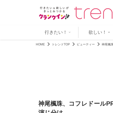
“孔美子”篠田麻里子の意味…
『君は夏のなか』ついに気持ちが
行きたい！
欲しい！
HOME
トレンドTOP
ビューティー
神尾楓珠
神尾楓珠、コフレドールPR
演じ分け