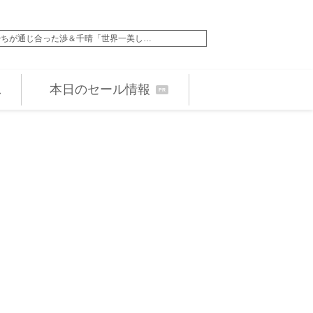
たを知らない、』で初のシングルマザー…
山田涼介が理想の夏へ想
本日のセール情報
PR