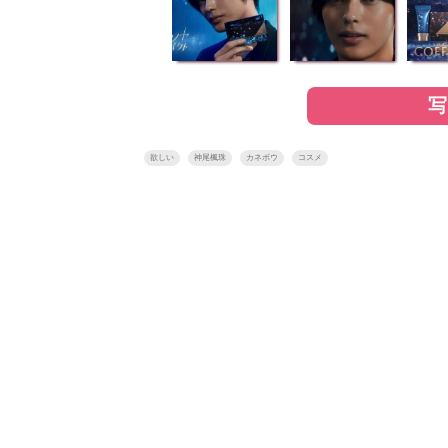
欲しい
神尾楓珠
カネボウ
コスメ