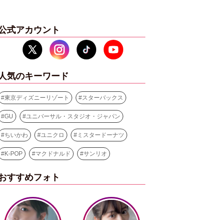
公式アカウント
人気のキーワード
#
東京ディズニーリゾート
#
スターバックス
#
GU
#
ユニバーサル・スタジオ・ジャパン
#
ちいかわ
#
ユニクロ
#
ミスタードーナツ
#
K-POP
#
マクドナルド
#
サンリオ
おすすめフォト