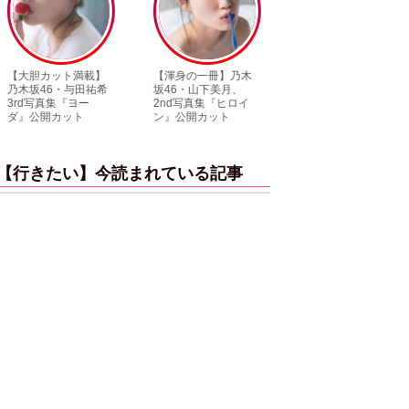
【渾身の一冊】乃木
【超貴重】デビュー
【6度目重版！】
坂46・山下美月、
前の初々しい姿が見
木坂46・山下美
2nd写真集『ヒロイ
られる「ILLIT」のセ
「1st写真集」公
ン』公開カット
ルカ独占公開
ットまとめ
【行きたい】今読まれている記事