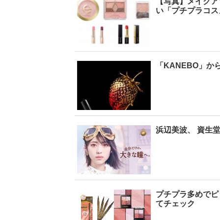
【写真】メイクア
い「プチプラコス
「KANEBO」か
浜辺美波、 資生
プチプラ多めでピ
てチェック