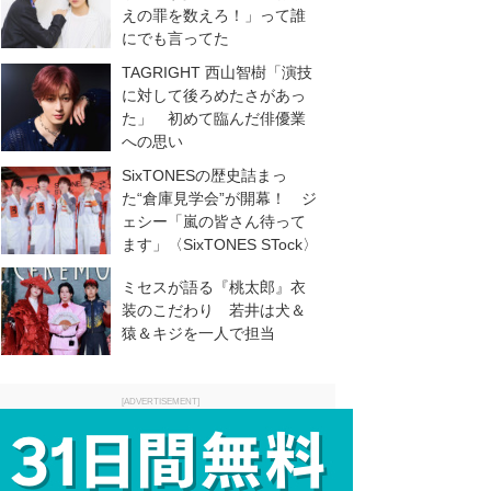
えの罪を数えろ！」って誰
にでも言ってた
TAGRIGHT 西山智樹「演技
に対して後ろめたさがあっ
た」 初めて臨んだ俳優業
への思い
SixTONESの歴史詰まっ
た“倉庫見学会”が開幕！ ジ
ェシー「嵐の皆さん待って
ます」〈SixTONES STock〉
ミセスが語る『桃太郎』衣
装のこだわり 若井は犬＆
猿＆キジを一人で担当
[ADVERTISEMENT]