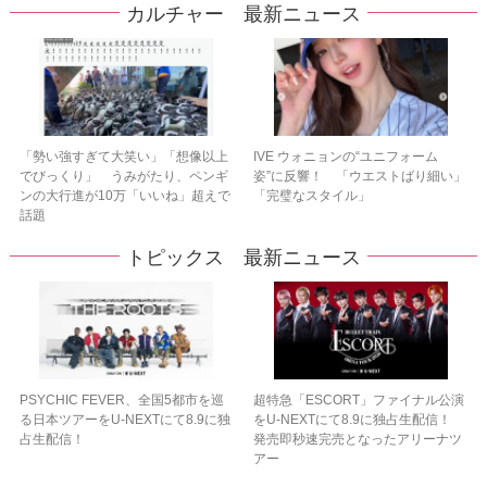
カルチャー 最新ニュース
「勢い強すぎて大笑い」「想像以上
IVE ウォニョンの“ユニフォーム
でびっくり」 うみがたり、ペンギ
姿”に反響！ 「ウエストばり細い」
ンの大行進が10万「いいね」超えで
「完璧なスタイル」
話題
トピックス 最新ニュース
PSYCHIC FEVER、全国5都市を巡
超特急「ESCORT」ファイナル公演
る日本ツアーをU‐NEXTにて8.9に独
をU-NEXTにて8.9に独占生配信！
占生配信！
発売即秒速完売となったアリーナツ
アー