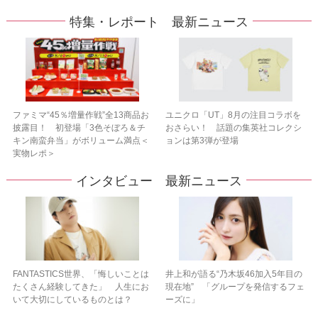
特集・レポート 最新ニュース
ファミマ“45％増量作戦”全13商品お
ユニクロ「UT」8月の注目コラボを
披露目！ 初登場「3色そぼろ＆チ
おさらい！ 話題の集英社コレクシ
キン南蛮弁当」がボリューム満点＜
ョンは第3弾が登場
実物レポ＞
インタビュー 最新ニュース
FANTASTICS世界、「悔しいことは
井上和が語る“乃木坂46加入5年目の
たくさん経験してきた」 人生にお
現在地” 「グループを発信するフェ
いて大切にしているものとは？
ーズに」