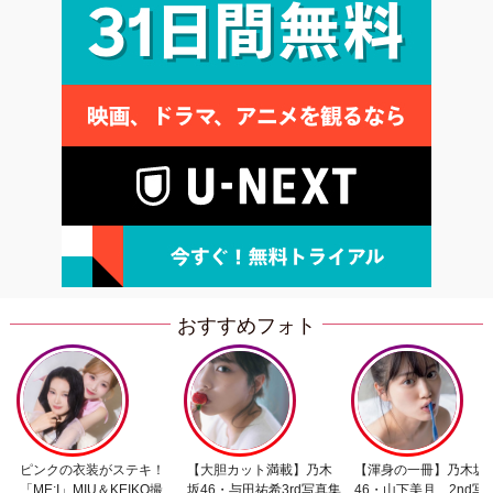
おすすめフォト
ピンクの衣装がステキ！
【大胆カット満載】乃木
【渾身の一冊】乃木坂
「ME:I」MIU＆KEIKO撮
坂46・与田祐希3rd写真集
46・山下美月、2nd写