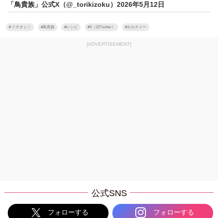
「鳥貴族」公式X（@_torikizoku）2026年5月12日
#
イチオシ！
#
鳥貴族
#
レシピ
#
X（旧Twitter）
#
カルチャー
[ADVERTISEMENT]
公式SNS
フォローする
フォローする