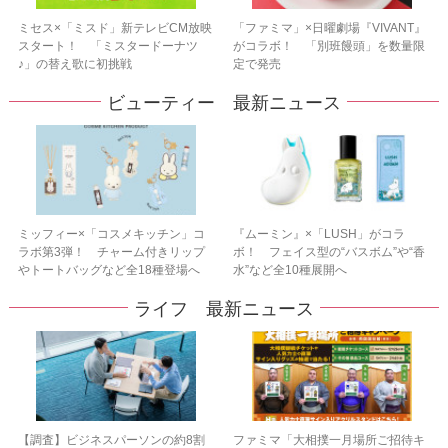
ミセス×「ミスド」新テレビCM放映
「ファミマ」×日曜劇場『VIVANT』
スタート！ 「ミスタードーナツ
がコラボ！ 「別班饅頭」を数量限
♪」の替え歌に初挑戦
定で発売
ビューティー 最新ニュース
ミッフィー×「コスメキッチン」コ
『ムーミン』×「LUSH」がコラ
ラボ第3弾！ チャーム付きリップ
ボ！ フェイス型の“バスボム”や“香
やトートバッグなど全18種登場へ
水”など全10種展開へ
ライフ 最新ニュース
【調査】ビジネスパーソンの約8割
ファミマ「大相撲一月場所ご招待キ