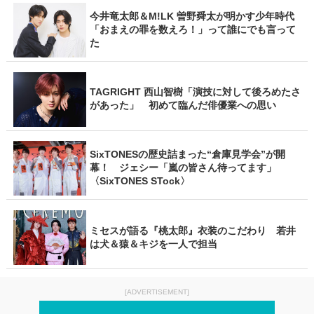
今井竜太郎＆M!LK 曽野舜太が明かす少年時代
「おまえの罪を数えろ！」って誰にでも言って
た
TAGRIGHT 西山智樹「演技に対して後ろめたさ
があった」 初めて臨んだ俳優業への思い
SixTONESの歴史詰まった“倉庫見学会”が開
幕！ ジェシー「嵐の皆さん待ってます」
〈SixTONES STock〉
ミセスが語る『桃太郎』衣装のこだわり 若井
は犬＆猿＆キジを一人で担当
[ADVERTISEMENT]