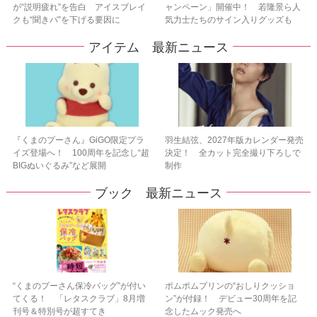
が“説明疲れ”を告白 アイスブレイ
ャンペーン」開催中！ 若隆景ら人
クも“聞きパ”を下げる要因に
気力士たちのサイン入りグッズも
アイテム 最新ニュース
『くまのプーさん』GiGO限定プラ
羽生結弦、2027年版カレンダー発売
イズ登場へ！ 100周年を記念し“超
決定！ 全カット完全撮り下ろしで
BIGぬいぐるみ”など展開
制作
ブック 最新ニュース
“くまのプーさん保冷バッグ”が付い
ポムポムプリンの“おしりクッショ
てくる！ 「レタスクラブ」8月増
ン”が付録！ デビュー30周年を記
刊号＆特別号が超すてき
念したムック発売へ