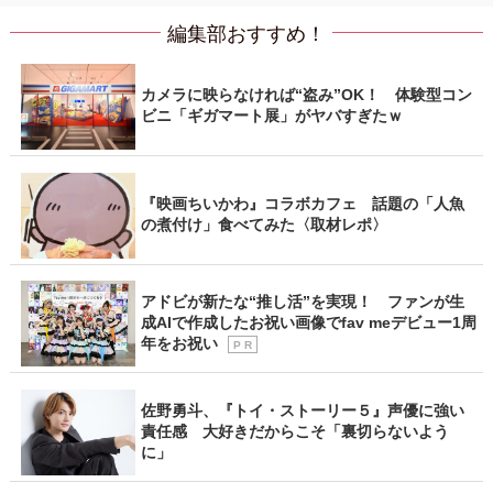
編集部おすすめ！
カメラに映らなければ“盗み”OK！ 体験型コン
ビニ「ギガマート展」がヤバすぎたｗ
『映画ちいかわ』コラボカフェ 話題の「人魚
の煮付け」食べてみた〈取材レポ〉
アドビが新たな“推し活”を実現！ ファンが生
成AIで作成したお祝い画像でfav meデビュー1周
年をお祝い
P R
佐野勇斗、『トイ・ストーリー５』声優に強い
責任感 大好きだからこそ「裏切らないよう
に」