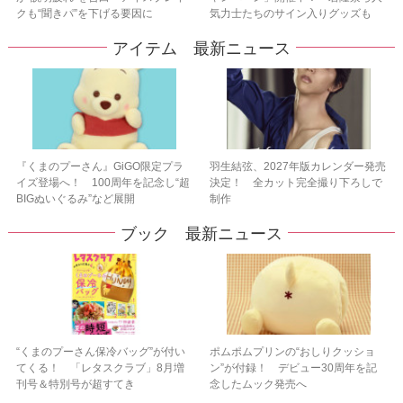
クも“聞きパ”を下げる要因に
気力士たちのサイン入りグッズも
アイテム 最新ニュース
『くまのプーさん』GiGO限定プラ
羽生結弦、2027年版カレンダー発売
イズ登場へ！ 100周年を記念し“超
決定！ 全カット完全撮り下ろしで
BIGぬいぐるみ”など展開
制作
ブック 最新ニュース
“くまのプーさん保冷バッグ”が付い
ポムポムプリンの“おしりクッショ
てくる！ 「レタスクラブ」8月増
ン”が付録！ デビュー30周年を記
刊号＆特別号が超すてき
念したムック発売へ