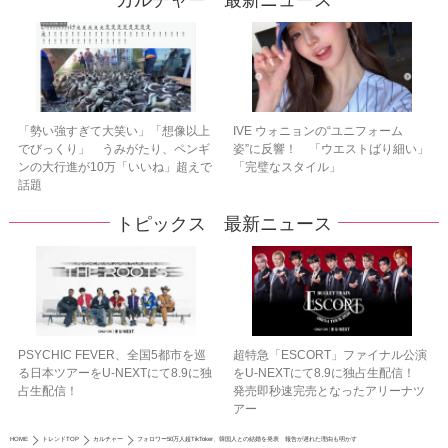
カルチャー 最新ニュース
「勢い強すぎて大笑い」「想像以上
IVE ウォニョンの“ユニフォーム
でびっくり」 うみがたり、ペンギ
姿”に反響！ 「ウエストばり細い」
ンの大行進が10万「いいね」超えで
「完璧なスタイル」
話題
トピックス 最新ニュース
PSYCHIC FEVER、全国5都市を巡
超特急「ESCORT」ファイナル公演
る日本ツアーをU‐NEXTにて8.9に独
をU-NEXTにて8.9に独占生配信！
占生配信！
発売即秒速完売となったアリーナツ
アー
HOME
トレンドTOP
カルチャー
フォロワー50万人超TikToker、韓国人との結婚を発表 報告が遅れた理由も明かす