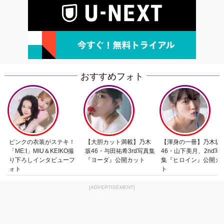
おすすめフォト
ピンクの衣装がステキ！
【大胆カット満載】乃木
【渾身の一冊】乃木坂
「ME:I」MIU＆KEIKO撮
坂46・与田祐希3rd写真集
46・山下美月、2nd写
り下ろしインタビューフ
『ヨーダ』公開カット
集『ヒロイン』公開カ
ォト
ト
[ADVERTISEMENT]