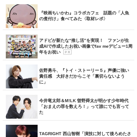
『映画ちいかわ』コラボカフェ 話題の「人魚
の煮付け」食べてみた〈取材レポ〉
アドビが新たな“推し活”を実現！ ファンが生
成AIで作成したお祝い画像でfav meデビュー1周
年をお祝い
P R
佐野勇斗、『トイ・ストーリー５』声優に強い
責任感 大好きだからこそ「裏切らないよう
に」
今井竜太郎＆M!LK 曽野舜太が明かす少年時代
「おまえの罪を数えろ！」って誰にでも言って
た
TAGRIGHT 西山智樹「演技に対して後ろめたさ