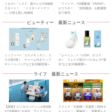
ミセス×「ミスド」新テレビCM放映
「ファミマ」×日曜劇場『VIVANT』
スタート！ 「ミスタードーナツ
がコラボ！ 「別班饅頭」を数量限
♪」の替え歌に初挑戦
定で発売
ビューティー 最新ニュース
ミッフィー×「コスメキッチン」コ
『ムーミン』×「LUSH」がコラ
ラボ第3弾！ チャーム付きリップ
ボ！ フェイス型の“バスボム”や“香
やトートバッグなど全18種登場へ
水”など全10種展開へ
ライフ 最新ニュース
【調査】ビジネスパーソンの約8割
ファミマ「大相撲一月場所ご招待キ
が“説明疲れ”を告白 アイスブレイ
ャンペーン」開催中！ 若隆景ら人