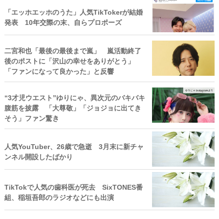
「エッホエッホのうた」人気TikTokerが結婚
発表 10年交際の末、自らプロポーズ
二宮和也「最後の最後まで嵐」 嵐活動終了
後のポストに「沢山の幸せをありがとう」
「ファンになって良かった」と反響
“3才児ウエスト”ゆりにゃ、異次元のバキバキ
腹筋を披露 「大尊敬」「ジョジョに出てき
そう」ファン驚き
人気YouTuber、26歳で急逝 3月末に新チャ
ンネル開設したばかり
TikTokで人気の歯科医が死去 SixTONES番
組、稲垣吾郎のラジオなどにも出演