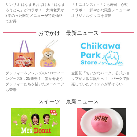
サンリオ はなまるおばけ＆「はなま
『ミニオンズ』×「くら寿司」が初
るうどん」がコラボ！ 大海老天が
コラボ！ 鮮やかな限定メニューや
3本のった限定メニューが特別価格
オリジナルグッズを展開
でお得
おでかけ 最新ニュース
ダッフィー＆フレンズのハロウィー
全国初「ちいかわパーク」公式ショ
ングッズ8．25発売！ 驚かせあう
ップが大阪に誕生へ！ パークで販
ダッフィーたちを描いたスーベニア
売していたアイテムが勢ぞろい
も登場
スイーツ 最新ニュース