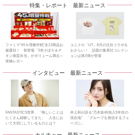
特集・レポート 最新ニュース
ファミマ“45％増量作戦”全13商品お
ユニクロ「UT」8月の注目コラボを
披露目！ 初登場「3色そぼろ＆チ
おさらい！ 話題の集英社コレクシ
キン南蛮弁当」がボリューム満点＜
ョンは第3弾が登場
実物レポ＞
インタビュー 最新ニュース
FANTASTICS世界、「悔しいことは
井上和が語る“乃木坂46加入5年目の
たくさん経験してきた」 人生にお
現在地” 「グループを発信するフェ
いて大切にしているものとは？
ーズに」