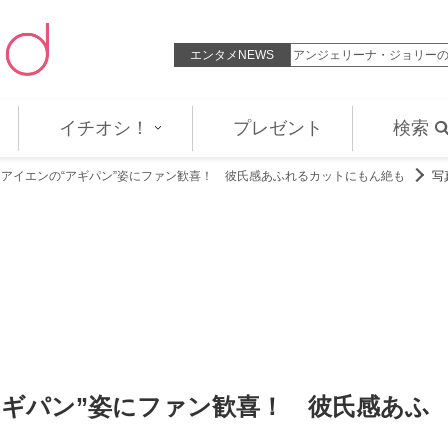
年に離婚した元妻メラニー・グリフ…
エンタメNEWS
アンジェリーナ・ジョリー
イチオシ！
プレゼント
検索
 Kids アイエンの“アギパン”姿にファン歓喜！ 彼氏感あふれるカットにもん絶も
写
ンの“アギパン”姿にファン歓喜！ 彼氏感あふ