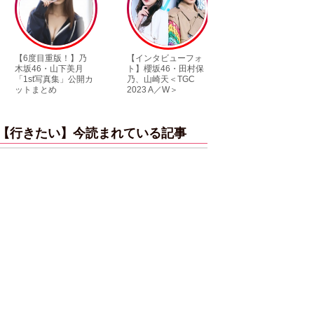
度目重版！】乃
【インタビューフォ
ピンクの衣装がステ
46・山下美月
ト】櫻坂46・田村保
キ！ 「ME:I」MIU＆
st写真集」公開カ
乃、山崎天＜TGC
KEIKO撮り下ろしイ
まとめ
2023 A／W＞
ンタビューフォト
【行きたい】今読まれている記事