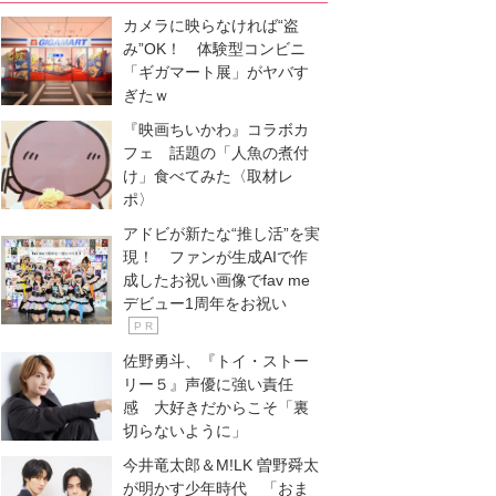
カメラに映らなければ“盗
み”OK！ 体験型コンビニ
「ギガマート展」がヤバす
ぎたｗ
『映画ちいかわ』コラボカ
フェ 話題の「人魚の煮付
け」食べてみた〈取材レ
ポ〉
アドビが新たな“推し活”を実
現！ ファンが生成AIで作
成したお祝い画像でfav me
デビュー1周年をお祝い
P R
佐野勇斗、『トイ・ストー
リー５』声優に強い責任
感 大好きだからこそ「裏
切らないように」
今井竜太郎＆M!LK 曽野舜太
が明かす少年時代 「おま