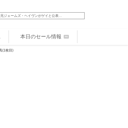
の兄ジェームズ・ヘイヴンがゲイと公表…
エビ中・仲村悠菜が映
本日のセール情報
PR
真(1枚目)