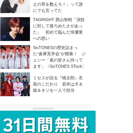
えの罪を数えろ！」って誰
にでも言ってた
TAGRIGHT 西山智樹「演技
に対して後ろめたさがあっ
た」 初めて臨んだ俳優業
への思い
SixTONESの歴史詰まっ
た“倉庫見学会”が開幕！ ジ
ェシー「嵐の皆さん待って
ます」〈SixTONES STock〉
ミセスが語る『桃太郎』衣
装のこだわり 若井は犬＆
猿＆キジを一人で担当
[ADVERTISEMENT]