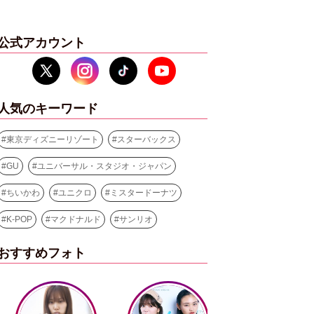
公式アカウント
人気のキーワード
#
東京ディズニーリゾート
#
スターバックス
#
GU
#
ユニバーサル・スタジオ・ジャパン
#
ちいかわ
#
ユニクロ
#
ミスタードーナツ
#
K-POP
#
マクドナルド
#
サンリオ
おすすめフォト