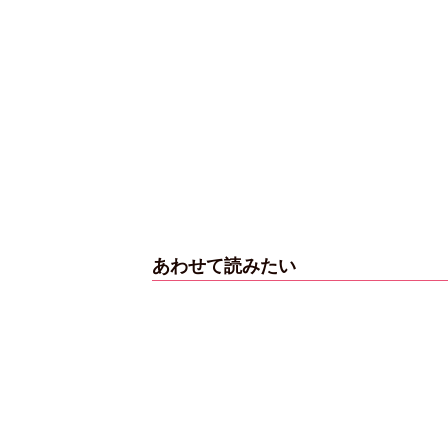
】乃
【インタビューフォ
ピンクの衣装がステ
【大胆カ
月
ト】櫻坂46・田村保
キ！ 「ME:I」MIU＆
乃木坂46
公開カ
乃、山崎天＜TGC
KEIKO撮り下ろしイ
3rd写真
2023 A／W＞
ンタビューフォト
ダ』公開
あわせて読みたい