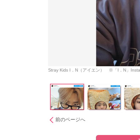
Stray Kids I．N（アイエン） ※「I．N」Insta
前のページへ
［