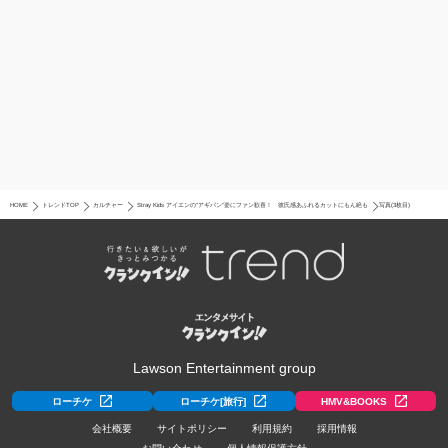
HOME
トレンドTOP
カルチャー
Stray Kids アイエンの“アギパン”姿にファン歓喜！ 彼氏感あふれるカットにもん絶も
写真(3枚目)
Lawson Entertainment group
ローチケ
ローチケ[旅行]
HMV&BOOKS
会社概要
サイトポリシー
利用規約
採用情報