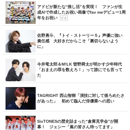
アドビが新たな“推し活”を実現！ ファンが生
成AIで作成したお祝い画像でfav meデビュー1周
年をお祝い
P R
佐野勇斗、『トイ・ストーリー５』声優に強い
責任感 大好きだからこそ「裏切らないよう
に」
今井竜太郎＆M!LK 曽野舜太が明かす少年時代
「おまえの罪を数えろ！」って誰にでも言って
た
TAGRIGHT 西山智樹「演技に対して後ろめたさ
があった」 初めて臨んだ俳優業への思い
SixTONESの歴史詰まった“倉庫見学会”が開
幕！ ジェシー「嵐の皆さん待ってます」