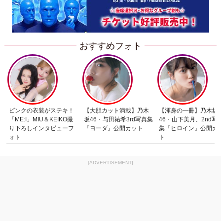
おすすめフォト
ピンクの衣装がステキ！
【大胆カット満載】乃木
【渾身の一冊】乃木坂
「ME:I」MIU＆KEIKO撮
坂46・与田祐希3rd写真集
46・山下美月、2nd写
り下ろしインタビューフ
『ヨーダ』公開カット
集『ヒロイン』公開カ
ォト
ト
[ADVERTISEMENT]