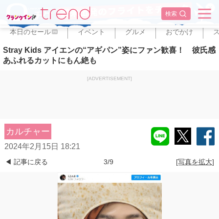
✕
検索
本日のセール
イベント
グルメ
おでかけ
PR
Stray Kids アイエンの“アギパン”姿にファン歓喜！ 彼氏感
あふれるカットにもん絶も
[ADVERTISEMENT]
カルチャー
2024年2月15日 18:21
◀ 記事に戻る
3/9
[写真を拡大]