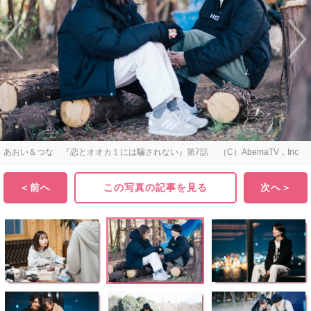
あおい＆つな 『恋とオオカミには騙されない』第7話 （C）AbemaTV，Inc
＜前へ
この写真の記事を見る
次へ＞