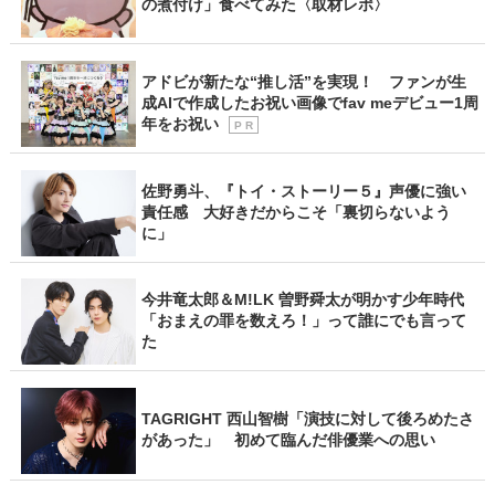
の煮付け」食べてみた〈取材レポ〉
アドビが新たな“推し活”を実現！ ファンが生
成AIで作成したお祝い画像でfav meデビュー1周
年をお祝い
P R
佐野勇斗、『トイ・ストーリー５』声優に強い
責任感 大好きだからこそ「裏切らないよう
に」
今井竜太郎＆M!LK 曽野舜太が明かす少年時代
「おまえの罪を数えろ！」って誰にでも言って
た
TAGRIGHT 西山智樹「演技に対して後ろめたさ
があった」 初めて臨んだ俳優業への思い