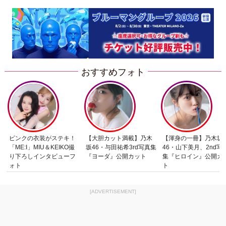
おすすめフォト
ピンクの衣装がステキ！
【大胆カット満載】乃木
【渾身の一冊】乃木坂
「ME:I」MIU＆KEIKO撮
坂46・与田祐希3rd写真集
46・山下美月、2nd写
り下ろしインタビューフ
『ヨーダ』公開カット
集『ヒロイン』公開カ
ォト
ト
[ADVERTISEMENT]