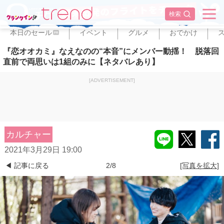
✕
検索
本日のセール
イベント
グルメ
おでかけ
PR
『恋オオカミ』なえなのの“本音”にメンバー動揺！ 脱落回
直前で両思いは1組のみに【ネタバレあり】
[ADVERTISEMENT]
カルチャー
2021年3月29日 19:00
◀ 記事に戻る
2/8
[写真を拡大]