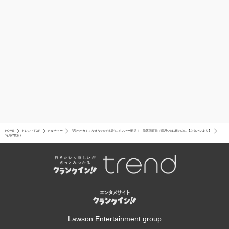
HOME
トレンドTOP
カルチャー
『恋オオカミ』なえなのの“本音”にメンバー動揺！ 脱落回直前で両思いは1組のみに【ネタバレあり】
写真(2枚目)
Lawson Entertainment group