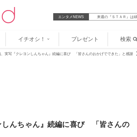
LDH LIVE‐EXPO』史上初の国立競…
エンタメNEWS
来週の『ＳＴＡＲ』は緑黄色社会、
イチオシ！
プレゼント
検索
哉、実写『クレヨンしんちゃん』続編に喜び 「皆さんのおかげでできた」と感謝
ンしんちゃん』続編に喜び 「皆さんの