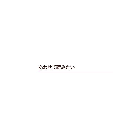
【6度目重版！】乃
木坂46・山下美月
「1st写真集」公開カ
ットまとめ
あわせて読みたい