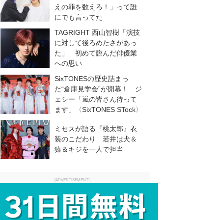
えの罪を数えろ！」って誰
にでも言ってた
TAGRIGHT 西山智樹「演技
に対して後ろめたさがあっ
た」 初めて臨んだ俳優業
への思い
SixTONESの歴史詰まっ
た“倉庫見学会”が開幕！ ジ
ェシー「嵐の皆さん待って
ます」〈SixTONES STock〉
ミセスが語る『桃太郎』衣
装のこだわり 若井は犬＆
猿＆キジを一人で担当
[ADVERTISEMENT]