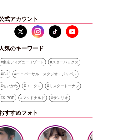
公式アカウント
人気のキーワード
#
東京ディズニーリゾート
#
スターバックス
#
GU
#
ユニバーサル・スタジオ・ジャパン
#
ちいかわ
#
ユニクロ
#
ミスタードーナツ
#
K-POP
#
マクドナルド
#
サンリオ
おすすめフォト