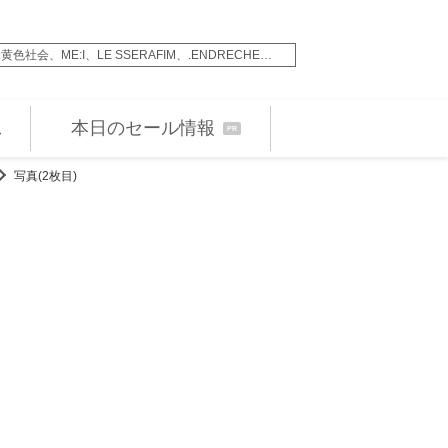
ME:I、LE SSERAFIM、.ENDRECHE…
松永大司監督、『犯罪
本日のセール情報
PR
写真(2枚目)