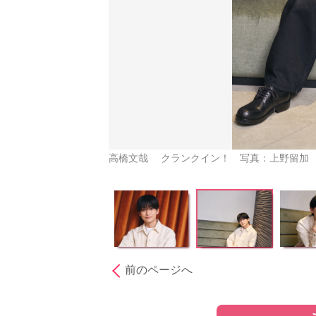
高橋文哉 クランクイン！ 写真：上野留加
前のページへ
［