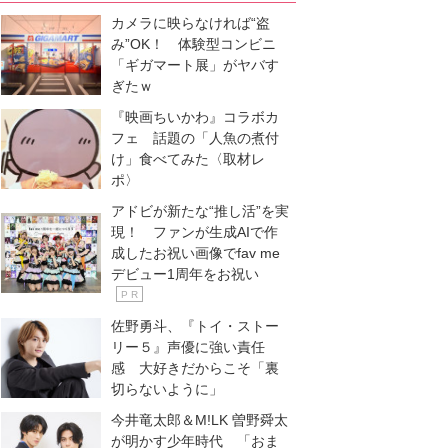
カメラに映らなければ“盗
み”OK！ 体験型コンビニ
「ギガマート展」がヤバす
ぎたｗ
『映画ちいかわ』コラボカ
フェ 話題の「人魚の煮付
け」食べてみた〈取材レ
ポ〉
アドビが新たな“推し活”を実
現！ ファンが生成AIで作
成したお祝い画像でfav me
デビュー1周年をお祝い
P R
佐野勇斗、『トイ・ストー
リー５』声優に強い責任
感 大好きだからこそ「裏
切らないように」
今井竜太郎＆M!LK 曽野舜太
が明かす少年時代 「おま