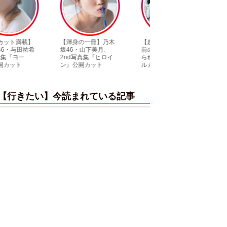
【渾身の一冊】乃木
【超貴重】デビュー
【6度目重版！】乃
坂46・山下美月、
前の初々しい姿が見
木坂46・山下美月
2nd写真集『ヒロイ
られる「ILLIT」のセ
「1st写真集」公開
ン』公開カット
ルカ独占公開
ットまとめ
【行きたい】今読まれている記事