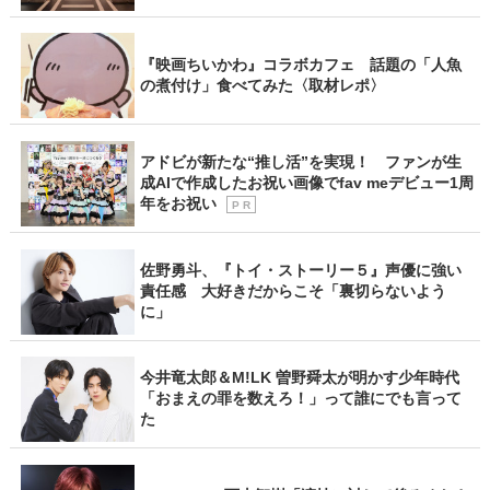
『映画ちいかわ』コラボカフェ 話題の「人魚
の煮付け」食べてみた〈取材レポ〉
アドビが新たな“推し活”を実現！ ファンが生
成AIで作成したお祝い画像でfav meデビュー1周
年をお祝い
P R
佐野勇斗、『トイ・ストーリー５』声優に強い
責任感 大好きだからこそ「裏切らないよう
に」
今井竜太郎＆M!LK 曽野舜太が明かす少年時代
「おまえの罪を数えろ！」って誰にでも言って
た