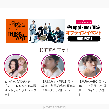
おすすめフォト
ピンクの衣装がステキ！
【大胆カット満載】乃木
【渾身の一冊】乃木坂
「ME:I」MIU＆KEIKO撮
坂46・与田祐希3rd写真集
46・山下美月、2nd写
り下ろしインタビューフ
『ヨーダ』公開カット
集『ヒロイン』公開カ
ォト
ト
[ADVERTISEMENT]