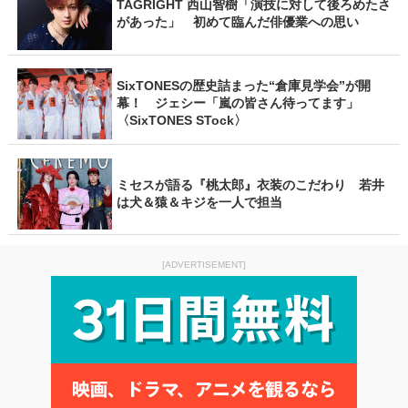
TAGRIGHT 西山智樹「演技に対して後ろめたさ
があった」 初めて臨んだ俳優業への思い
SixTONESの歴史詰まった“倉庫見学会”が開
幕！ ジェシー「嵐の皆さん待ってます」
〈SixTONES STock〉
ミセスが語る『桃太郎』衣装のこだわり 若井
は犬＆猿＆キジを一人で担当
[ADVERTISEMENT]