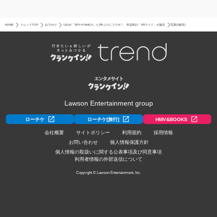
HOME
トレンドTOP
おでかけ
USJが『SPY×FAMILY』と2年ぶりにコラボ！ 作品初の「XRライド」が誕生
写真(1枚目)
Lawson Entertainment group
ローチケ
ローチケ[旅行]
HMV&BOOKS
会社概要
サイトポリシー
利用規約
採用情報
お問い合わせ
個人情報保護方針
個人情報の取扱いに関する公表事項及び同意事項
利用者情報の外部送信について
Copyright © Lawson Entertainment, Inc.