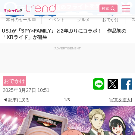
✕
検索
本日のセール
イベント
グルメ
おでかけ
PR
USJが『SPY×FAMILY』と2年ぶりにコラボ！ 作品初の
「XRライド」が誕生
[ADVERTISEMENT]
おでかけ
2025年3月27日 10:51
◀ 記事に戻る
1/5
[写真を拡大]