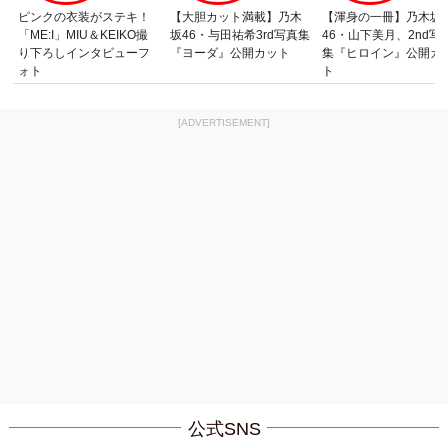
ピンクの衣装がステキ！
【大胆カット満載】乃木
【渾身の一冊】乃木坂
「ME:I」MIU＆KEIKO撮
坂46・与田祐希3rd写真集
46・山下美月、2nd写
り下ろしインタビューフ
『ヨーダ』公開カット
集『ヒロイン』公開カ
ォト
ト
[ADVERTISEMENT]
公式SNS