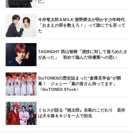
に」
今井竜太郎＆M!LK 曽野舜太が明かす少年時代
「おまえの罪を数えろ！」って誰にでも言って
た
TAGRIGHT 西山智樹「演技に対して後ろめたさ
があった」 初めて臨んだ俳優業への思い
SixTONESの歴史詰まった“倉庫見学会”が開
幕！ ジェシー「嵐の皆さん待ってます」
〈SixTONES STock〉
ミセスが語る『桃太郎』衣装のこだわり 若井
は犬＆猿＆キジを一人で担当