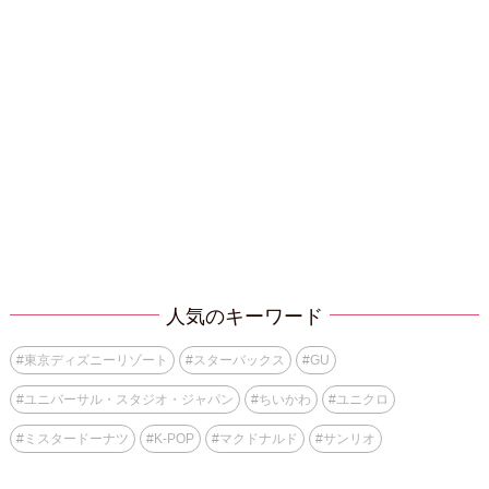
人気のキーワード
#
東京ディズニーリゾート
#
スターバックス
#
GU
#
ユニバーサル・スタジオ・ジャパン
#
ちいかわ
#
ユニクロ
#
ミスタードーナツ
#
K-POP
#
マクドナルド
#
サンリオ