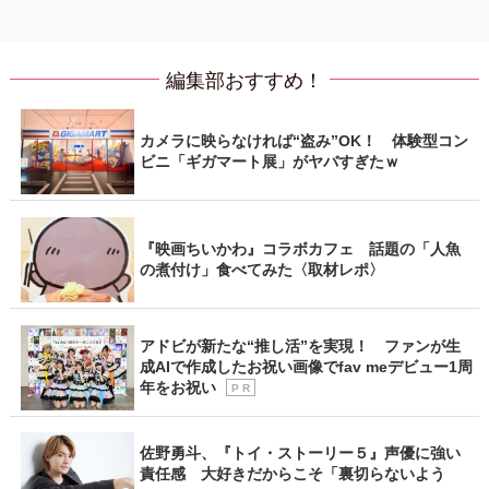
編集部おすすめ！
カメラに映らなければ“盗み”OK！ 体験型コン
ビニ「ギガマート展」がヤバすぎたｗ
『映画ちいかわ』コラボカフェ 話題の「人魚
の煮付け」食べてみた〈取材レポ〉
アドビが新たな“推し活”を実現！ ファンが生
成AIで作成したお祝い画像でfav meデビュー1周
年をお祝い
P R
佐野勇斗、『トイ・ストーリー５』声優に強い
責任感 大好きだからこそ「裏切らないよう