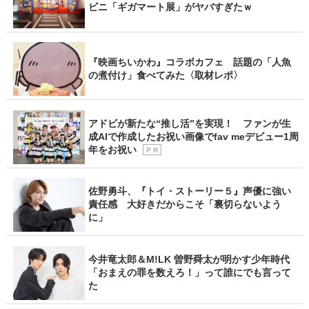
ビニ「ギガマート展」がヤバすぎたｗ
『映画ちいかわ』コラボカフェ 話題の「人魚
の煮付け」食べてみた〈取材レポ〉
アドビが新たな“推し活”を実現！ ファンが生
成AIで作成したお祝い画像でfav meデビュー1周
年をお祝い
P R
佐野勇斗、『トイ・ストーリー５』声優に強い
責任感 大好きだからこそ「裏切らないよう
に」
今井竜太郎＆M!LK 曽野舜太が明かす少年時代
「おまえの罪を数えろ！」って誰にでも言って
た