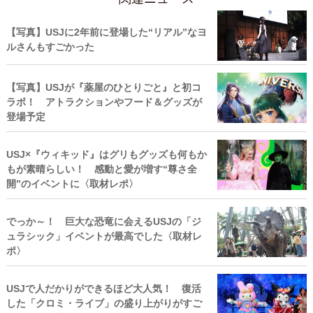
【写真】USJに2年前に登場した“リアル”なヨ
ルさんもすごかった
【写真】USJが『薬屋のひとりごと』と初コ
ラボ！ アトラクションやフード＆グッズが
登場予定
USJ×『ウィキッド』はグリもグッズも何もか
もが素晴らしい！ 感動と愛が増す“尊さ全
開”のイベントに〈取材レポ〉
でっか～！ 巨大な恐竜に会えるUSJの「ジ
ュラシック」イベントが最高でした〈取材レ
ポ〉
USJで人だかりができるほど大人気！ 復活
した「クロミ・ライブ」の盛り上がりがすご