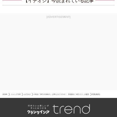
【イチオシ】今読まれている記事
[ADVERTISEMENT]
HOME
トレンドTOP
おでかけ
USJが『SPY×FAMILY』と2年ぶりにコラボ！ 作品初の「XRライド」が誕生
写真(2枚目)