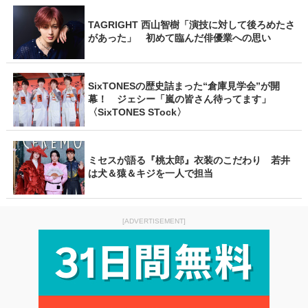
TAGRIGHT 西山智樹「演技に対して後ろめたさ
があった」 初めて臨んだ俳優業への思い
SixTONESの歴史詰まった“倉庫見学会”が開
幕！ ジェシー「嵐の皆さん待ってます」
〈SixTONES STock〉
ミセスが語る『桃太郎』衣装のこだわり 若井
は犬＆猿＆キジを一人で担当
[ADVERTISEMENT]