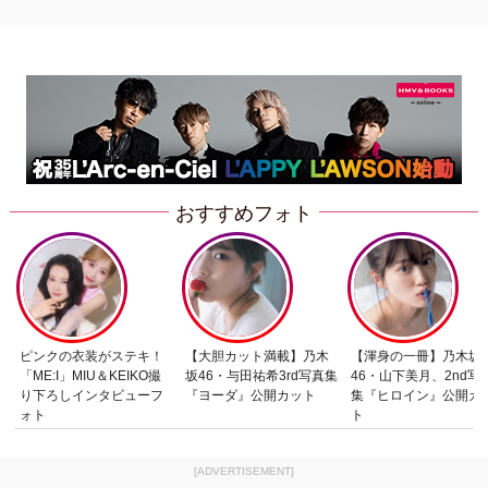
おすすめフォト
ピンクの衣装がステキ！
【大胆カット満載】乃木
【渾身の一冊】乃木坂
「ME:I」MIU＆KEIKO撮
坂46・与田祐希3rd写真集
46・山下美月、2nd写
り下ろしインタビューフ
『ヨーダ』公開カット
集『ヒロイン』公開カ
ォト
ト
[ADVERTISEMENT]