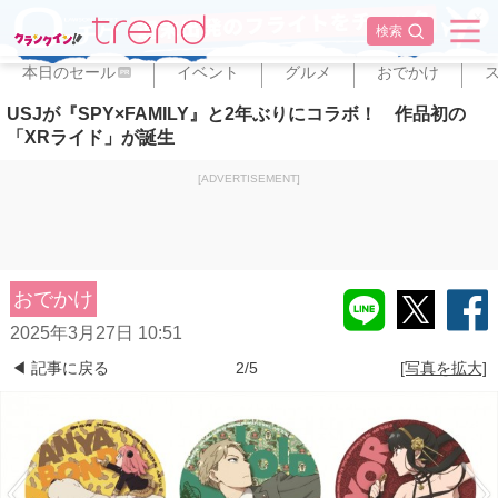
✕
検索
本日のセール
イベント
グルメ
おでかけ
PR
USJが『SPY×FAMILY』と2年ぶりにコラボ！ 作品初の
「XRライド」が誕生
[ADVERTISEMENT]
おでかけ
2025年3月27日 10:51
◀ 記事に戻る
2/5
[写真を拡大]