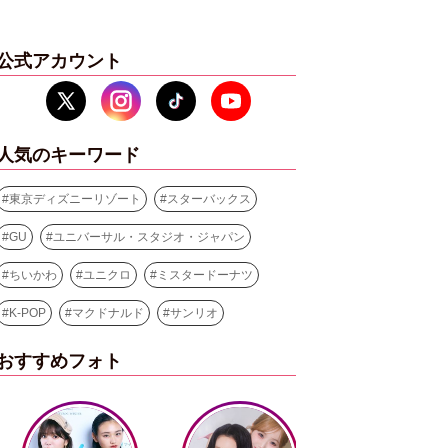
公式アカウント
人気のキーワード
#
東京ディズニーリゾート
#
スターバックス
#
GU
#
ユニバーサル・スタジオ・ジャパン
#
ちいかわ
#
ユニクロ
#
ミスタードーナツ
#
K-POP
#
マクドナルド
#
サンリオ
おすすめフォト