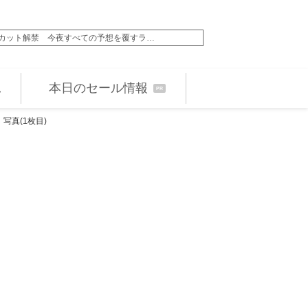
場面カット解禁 今夜すべての予想を覆すラ…
本日のセール情報
PR
写真(1枚目)