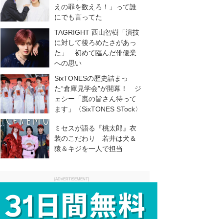
えの罪を数えろ！」って誰
にでも言ってた
TAGRIGHT 西山智樹「演技
に対して後ろめたさがあっ
た」 初めて臨んだ俳優業
への思い
SixTONESの歴史詰まっ
た“倉庫見学会”が開幕！ ジ
ェシー「嵐の皆さん待って
ます」〈SixTONES STock〉
ミセスが語る『桃太郎』衣
装のこだわり 若井は犬＆
猿＆キジを一人で担当
[ADVERTISEMENT]