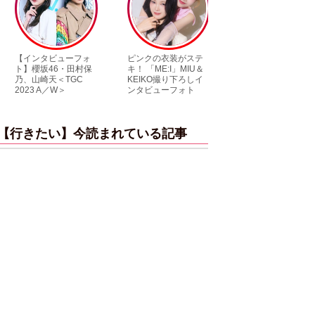
フォ
ピンクの衣装がステ
【大胆カット満載】
村保
キ！ 「ME:I」MIU＆
乃木坂46・与田祐希
C
KEIKO撮り下ろしイ
3rd写真集『ヨー
ンタビューフォト
ダ』公開カット
【行きたい】今読まれている記事