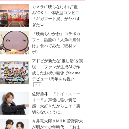
カメラに映らなければ“盗
み”OK！ 体験型コンビニ
「ギガマート展」がヤバす
ぎたｗ
『映画ちいかわ』コラボカ
フェ 話題の「人魚の煮付
け」食べてみた〈取材レ
ポ〉
アドビが新たな“推し活”を実
現！ ファンが生成AIで作
成したお祝い画像でfav me
デビュー1周年をお祝い
P R
佐野勇斗、『トイ・ストー
リー５』声優に強い責任
感 大好きだからこそ「裏
切らないように」
今井竜太郎＆M!LK 曽野舜太
が明かす少年時代 「おま