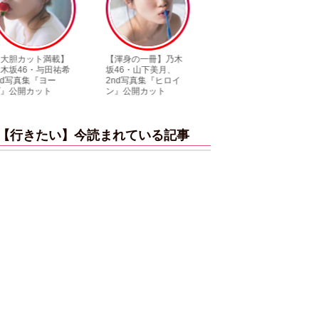
【渾身の一冊】乃木
【超貴重】デビュー
【6度目重版！】
坂46・山下美月、
前の初々しい姿が見
木坂46・山下美月
2nd写真集『ヒロイ
られる「ILLIT」のセ
「1st写真集」公
ン』公開カット
ルカ独占公開
ットまとめ
【行きたい】今読まれている記事