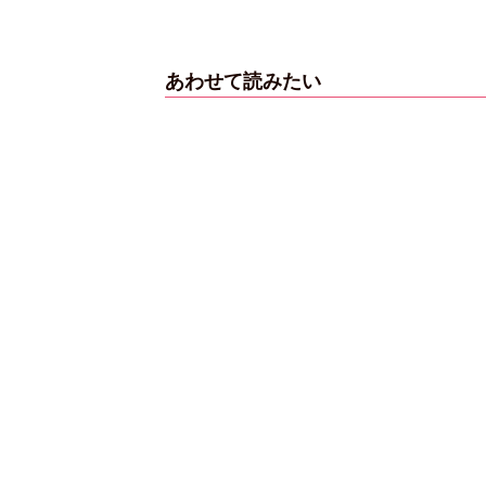
あわせて読みたい
【6度目重版！】乃
木坂46・山下美月
「1st写真集」公開カ
ットまとめ