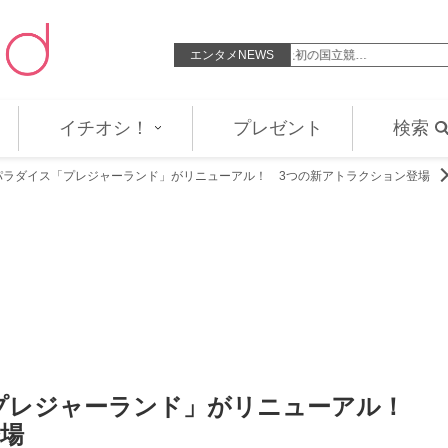
LDH LIVE‐EXPO』史上初の国立競…
エンタメNEWS
来週の『ＳＴＡＲ』は緑黄色社会、
イチオシ！
プレゼント
検索
パラダイス「プレジャーランド」がリニューアル！ 3つの新アトラクション登場
プレジャーランド」がリニューアル！
登場