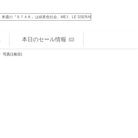
ME:I、LE SSERAFIM、.ENDRECHE…
松永大司監督、『犯罪
本日のセール情報
PR
写真(1枚目)