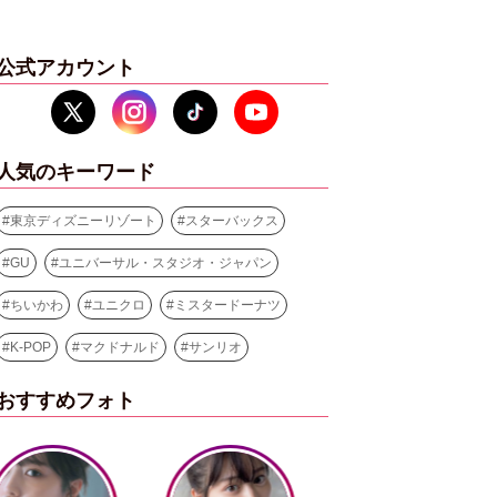
公式アカウント
人気のキーワード
#
東京ディズニーリゾート
#
スターバックス
#
GU
#
ユニバーサル・スタジオ・ジャパン
#
ちいかわ
#
ユニクロ
#
ミスタードーナツ
#
K-POP
#
マクドナルド
#
サンリオ
おすすめフォト