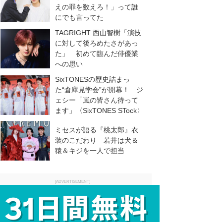
えの罪を数えろ！」って誰
にでも言ってた
TAGRIGHT 西山智樹「演技
に対して後ろめたさがあっ
た」 初めて臨んだ俳優業
への思い
SixTONESの歴史詰まっ
た“倉庫見学会”が開幕！ ジ
ェシー「嵐の皆さん待って
ます」〈SixTONES STock〉
ミセスが語る『桃太郎』衣
装のこだわり 若井は犬＆
猿＆キジを一人で担当
[ADVERTISEMENT]