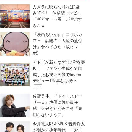
カメラに映らなければ“盗
み”OK！ 体験型コンビニ
「ギガマート展」がヤバす
ぎたｗ
『映画ちいかわ』コラボカ
フェ 話題の「人魚の煮付
け」食べてみた〈取材レ
ポ〉
アドビが新たな“推し活”を実
現！ ファンが生成AIで作
成したお祝い画像でfav me
デビュー1周年をお祝い
P R
佐野勇斗、『トイ・ストー
リー５』声優に強い責任
感 大好きだからこそ「裏
切らないように」
今井竜太郎＆M!LK 曽野舜太
が明かす少年時代 「おま