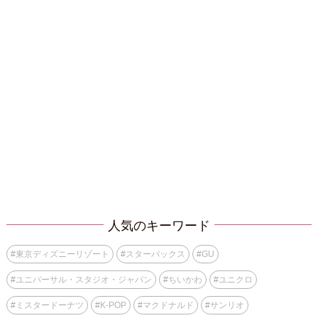
人気のキーワード
#
東京ディズニーリゾート
#
スターバックス
#
GU
#
ユニバーサル・スタジオ・ジャパン
#
ちいかわ
#
ユニクロ
#
ミスタードーナツ
#
K-POP
#
マクドナルド
#
サンリオ