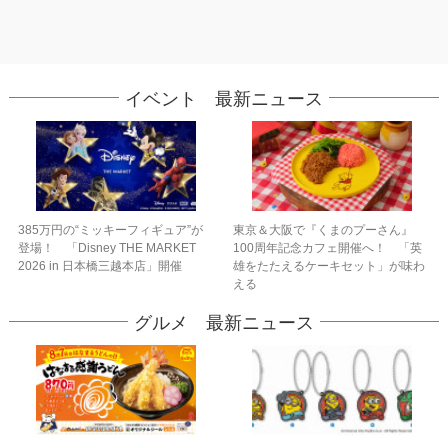
イベント 最新ニュース
385万円の“ミッキーフィギュア”が
東京＆大阪で『くまのプーさん』
登場！ 「Disney THE MARKET
100周年記念カフェ開催へ！ 「英
2026 in 日本橋三越本店」開催
雄をたたえるケーキセット」が味わ
える
グルメ 最新ニュース