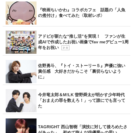
『映画ちいかわ』コラボカフェ 話題の「人魚
の煮付け」食べてみた〈取材レポ〉
アドビが新たな“推し活”を実現！ ファンが生
成AIで作成したお祝い画像でfav meデビュー1周
年をお祝い
P R
佐野勇斗、『トイ・ストーリー５』声優に強い
責任感 大好きだからこそ「裏切らないよう
に」
今井竜太郎＆M!LK 曽野舜太が明かす少年時代
「おまえの罪を数えろ！」って誰にでも言って
た
TAGRIGHT 西山智樹「演技に対して後ろめたさ
があった」 初めて臨んだ俳優業への思い