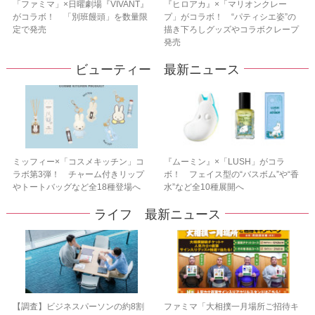
「ファミマ」×日曜劇場『VIVANT』
『ヒロアカ』×「マリオンクレー
がコラボ！ 「別班饅頭」を数量限
プ」がコラボ！ “パティシエ姿”の
定で発売
描き下ろしグッズやコラボクレープ
発売
ビューティー 最新ニュース
ミッフィー×「コスメキッチン」コ
『ムーミン』×「LUSH」がコラ
ラボ第3弾！ チャーム付きリップ
ボ！ フェイス型の“バスボム”や“香
やトートバッグなど全18種登場へ
水”など全10種展開へ
ライフ 最新ニュース
【調査】ビジネスパーソンの約8割
ファミマ「大相撲一月場所ご招待キ