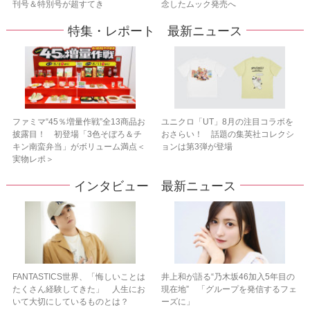
刊号＆特別号が超すてき
念したムック発売へ
特集・レポート 最新ニュース
ファミマ“45％増量作戦”全13商品お
ユニクロ「UT」8月の注目コラボを
披露目！ 初登場「3色そぼろ＆チ
おさらい！ 話題の集英社コレクシ
キン南蛮弁当」がボリューム満点＜
ョンは第3弾が登場
実物レポ＞
インタビュー 最新ニュース
FANTASTICS世界、「悔しいことは
井上和が語る“乃木坂46加入5年目の
たくさん経験してきた」 人生にお
現在地” 「グループを発信するフェ
いて大切にしているものとは？
ーズに」