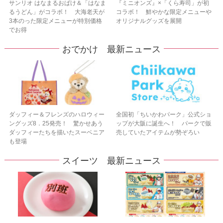
サンリオ はなまるおばけ＆「はなま
『ミニオンズ』×「くら寿司」が初
るうどん」がコラボ！ 大海老天が
コラボ！ 鮮やかな限定メニューや
3本のった限定メニューが特別価格
オリジナルグッズを展開
でお得
おでかけ 最新ニュース
ダッフィー＆フレンズのハロウィー
全国初「ちいかわパーク」公式ショ
ングッズ8．25発売！ 驚かせあう
ップが大阪に誕生へ！ パークで販
ダッフィーたちを描いたスーベニア
売していたアイテムが勢ぞろい
も登場
スイーツ 最新ニュース