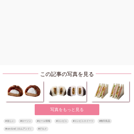
この記事の写真を見る
写真をもっと見る
#
欲しい
#
ローソン
#
セール情報
#
コンビニ
#
コンビニスイーツ
#
無印良品
#
rom＆nd（ロムアンド）
#
グルメ