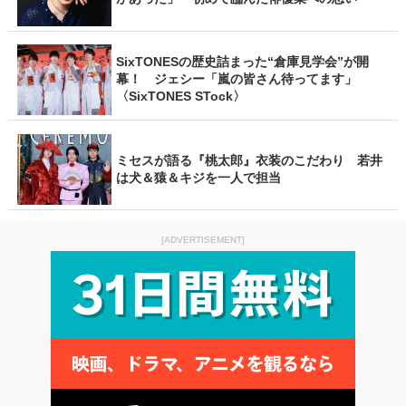
SixTONESの歴史詰まった“倉庫見学会”が開
幕！ ジェシー「嵐の皆さん待ってます」
〈SixTONES STock〉
ミセスが語る『桃太郎』衣装のこだわり 若井
は犬＆猿＆キジを一人で担当
[ADVERTISEMENT]