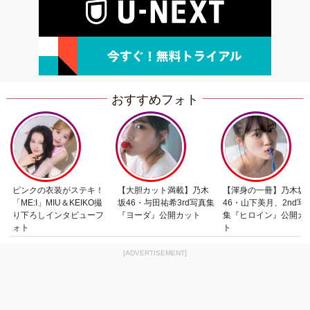
おすすめフォト
ピンクの衣装がステキ！
【大胆カット満載】乃木
【渾身の一冊】乃木坂
「ME:I」MIU＆KEIKO撮
坂46・与田祐希3rd写真集
46・山下美月、2nd写
り下ろしインタビューフ
『ヨーダ』公開カット
集『ヒロイン』公開カ
ォト
ト
[ADVERTISEMENT]