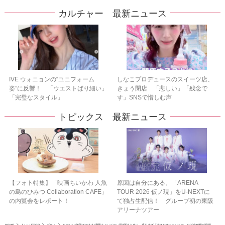
カルチャー 最新ニュース
IVE ウォニョンの“ユニフォーム
しなこプロデュースのスイーツ店、
姿”に反響！ 「ウエストばり細い」
きょう閉店 「悲しい」「残念で
「完璧なスタイル」
す」SNSで惜しむ声
トピックス 最新ニュース
【フォト特集】「映画ちいかわ 人魚
原因は自分にある。「ARENA
の島のひみつ Collaboration CAFE」
TOUR 2026 仮ノ現」をU-NEXTに
の内覧会をレポート！
て独占生配信！ グループ初の東阪
アリーナツアー
HOME
トレンドTOP
グルメ
ローソン“値段そのまま”増量キャンペーン第3弾まとめ！ 盛りすぎ「大きなチョコシュー」など全15種が登場