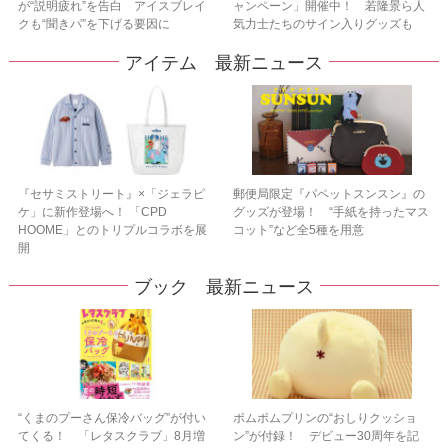
が“説明疲れ”を告白 アイスブレイ
ャンペーン」開催中！ 若隆景ら人
クも“聞きパ”を下げる要因に
気力士たちのサイン入りグッズも
アイテム 最新ニュース
『セサミストリート』×「ジェラピ
郵便局限定『パペットスンスン』の
ケ」に新作登場へ！ 「CPD
グッズが登場！ “手紙を持ったマス
HOOME」とのトリプルコラボを展
コット”など全5種を用意
開
ブック 最新ニュース
“くまのプーさん保冷バッグ”が付い
ポムポムプリンの“おしりクッショ
てくる！ 「レタスクラブ」8月増
ン”が付録！ デビュー30周年を記