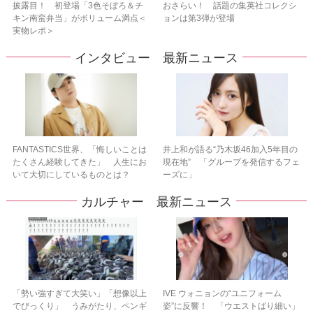
披露目！ 初登場「3色そぼろ＆チ
おさらい！ 話題の集英社コレクシ
キン南蛮弁当」がボリューム満点＜
ョンは第3弾が登場
実物レポ＞
インタビュー 最新ニュース
FANTASTICS世界、「悔しいことは
井上和が語る“乃木坂46加入5年目の
たくさん経験してきた」 人生にお
現在地” 「グループを発信するフェ
いて大切にしているものとは？
ーズに」
カルチャー 最新ニュース
「勢い強すぎて大笑い」「想像以上
IVE ウォニョンの“ユニフォーム
でびっくり」 うみがたり、ペンギ
姿”に反響！ 「ウエストばり細い」