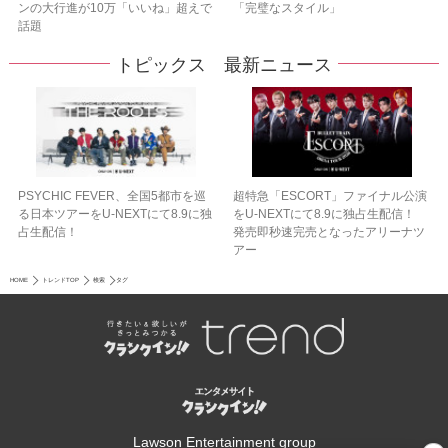
ンの大行進が10万「いいね」超えで
「完璧なスタイル」
話題
トピックス 最新ニュース
PSYCHIC FEVER、全国5都市を巡
超特急「ESCORT」ファイナル公演
る日本ツアーをU‐NEXTにて8.9に独
をU-NEXTにて8.9に独占生配信！
占生配信！
発売即秒速完売となったアリーナツ
アー
HOME
トレンドTOP
検索
タグ
Lawson Entertainment group