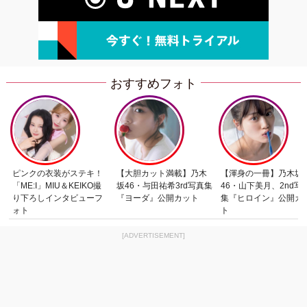
おすすめフォト
ピンクの衣装がステキ！
【大胆カット満載】乃木
【渾身の一冊】乃木坂
「ME:I」MIU＆KEIKO撮
坂46・与田祐希3rd写真集
46・山下美月、2nd写
り下ろしインタビューフ
『ヨーダ』公開カット
集『ヒロイン』公開カ
ォト
ト
[ADVERTISEMENT]