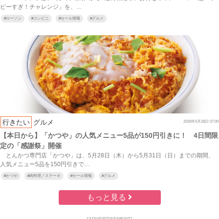
ピーすぎ！チャレンジ」を、…
#
ローソン
#
コンビニ
#
セール情報
#
グルメ
行きたい
グルメ
2026年5月28日 07:00
【本日から】「かつや」の人気メニュー5品が150円引きに！ 4日間限
定の「感謝祭」開催
とんかつ専門店「かつや」は、5月28日（木）から5月31日（日）までの期間、
人気メニュー5品を150円引きで…
#
かつや
#
肉料理／ステーキ
#
セール情報
#
グルメ
もっと見る
[ADVERTISEMENT]