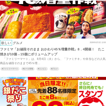
欲しい
グルメ
2026年8月3日 12:00
ファミマ「お値段そのまま おかわり45％増量作戦」8．4開催！ たこ
焼きが10個→15個にボリュームアップ
「ファミリーマート」は、8月4日（火）から、「ファミチキ」や弁当などの人気
商品を値段そのままで45％増…
#
ファミリーマート
#
セール情報
#
コンビニ
#
グルメ