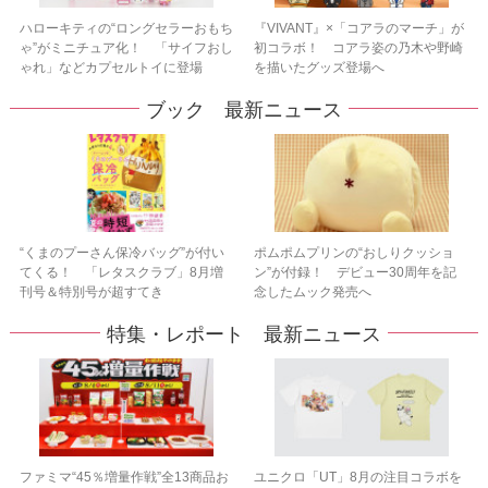
ハローキティの“ロングセラーおもち
『VIVANT』×「コアラのマーチ」が
ゃ”がミニチュア化！ 「サイフおし
初コラボ！ コアラ姿の乃木や野崎
ゃれ」などカプセルトイに登場
を描いたグッズ登場へ
ブック 最新ニュース
“くまのプーさん保冷バッグ”が付い
ポムポムプリンの“おしりクッショ
てくる！ 「レタスクラブ」8月増
ン”が付録！ デビュー30周年を記
刊号＆特別号が超すてき
念したムック発売へ
特集・レポート 最新ニュース
ファミマ“45％増量作戦”全13商品お
ユニクロ「UT」8月の注目コラボを