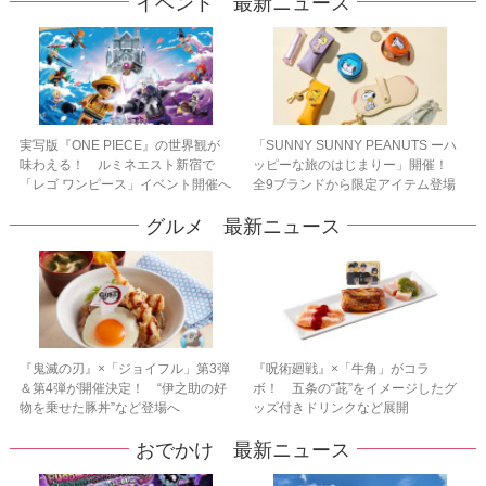
イベント 最新ニュース
実写版『ONE PIECE』の世界観が
「SUNNY SUNNY PEANUTS ーハ
味わえる！ ルミネエスト新宿で
ッピーな旅のはじまりー」開催！
「レゴ ワンピース」イベント開催へ
全9ブランドから限定アイテム登場
グルメ 最新ニュース
『鬼滅の刃』×「ジョイフル」第3弾
『呪術廻戦』×「牛角」がコラ
＆第4弾が開催決定！ “伊之助の好
ボ！ 五条の“茈”をイメージしたグ
物を乗せた豚丼”など登場へ
ッズ付きドリンクなど展開
おでかけ 最新ニュース