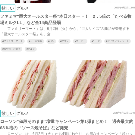
欲しい
グルメ
2026年6月2日 13:05
ファミマ“巨大オールスター祭”本日スタート！ 2．5倍の「たべる牧
場ミルクLL」など全14商品登場
「ファミリーマート」は、6月2日（火）から、“巨大サイズ”の商品が登場する
「巨大オールスター祭」を、全…
#
ファミリーマート
#
セール情報
#
パン
#
プリン
#
コーヒー
#
ケーキ
#
アイス／ジェラート
#
おやつ・お菓子
#
グルメ
欲しい
グルメ
2026年5月31日 11:45
ローソン“値段そのまま”増量キャンペーン第1弾まとめ！ 過去最大約
63％増の「ソース焼そば」など発売
「ローソン」は、6月2日（火）から4週にわたり、お得なキャンペーン「超ハッ