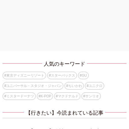
人気のキーワード
#
東京ディズニーリゾート
#
スターバックス
#
GU
#
ユニバーサル・スタジオ・ジャパン
#
ちいかわ
#
ユニクロ
#
ミスタードーナツ
#
K-POP
#
マクドナルド
#
サンリオ
【行きたい】今読まれている記事