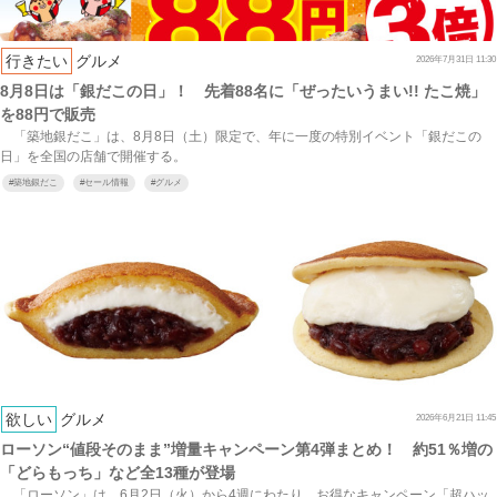
行きたい
グルメ
2026年7月31日 11:30
8月8日は「銀だこの日」！ 先着88名に「ぜったいうまい!! たこ焼」
を88円で販売
「築地銀だこ」は、8月8日（土）限定で、年に一度の特別イベント「銀だこの
日」を全国の店舗で開催する。
#
築地銀だこ
#
セール情報
#
グルメ
欲しい
グルメ
2026年6月21日 11:45
ローソン“値段そのまま”増量キャンペーン第4弾まとめ！ 約51％増の
「どらもっち」など全13種が登場
「ローソン」は、6月2日（火）から4週にわたり、お得なキャンペーン「超ハッ