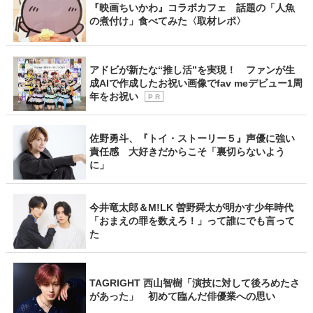
『映画ちいかわ』コラボカフェ 話題の「人魚
の煮付け」食べてみた〈取材レポ〉
アドビが新たな“推し活”を実現！ ファンが生
成AIで作成したお祝い画像でfav meデビュー1周
年をお祝い
P R
佐野勇斗、『トイ・ストーリー５』声優に強い
責任感 大好きだからこそ「裏切らないよう
に」
今井竜太郎＆M!LK 曽野舜太が明かす少年時代
「おまえの罪を数えろ！」って誰にでも言って
た
TAGRIGHT 西山智樹「演技に対して後ろめたさ
があった」 初めて臨んだ俳優業への思い