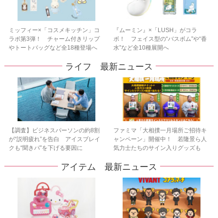
ミッフィー×「コスメキッチン」コ
『ムーミン』×「LUSH」がコラ
ラボ第3弾！ チャーム付きリップ
ボ！ フェイス型の“バスボム”や“香
やトートバッグなど全18種登場へ
水”など全10種展開へ
ライフ 最新ニュース
【調査】ビジネスパーソンの約8割
ファミマ「大相撲一月場所ご招待キ
が“説明疲れ”を告白 アイスブレイ
ャンペーン」開催中！ 若隆景ら人
クも“聞きパ”を下げる要因に
気力士たちのサイン入りグッズも
アイテム 最新ニュース