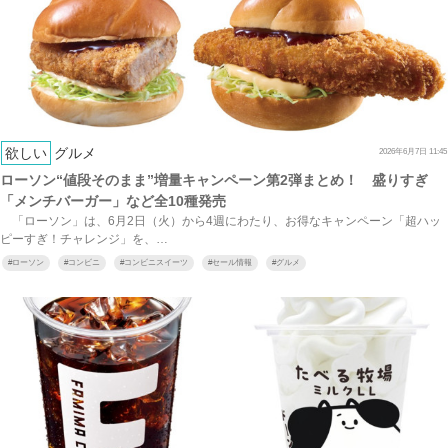
欲しい
グルメ
2026年6月7日 11:45
ローソン“値段そのまま”増量キャンペーン第2弾まとめ！ 盛りすぎ
「メンチバーガー」など全10種発売
「ローソン」は、6月2日（火）から4週にわたり、お得なキャンペーン「超ハッ
ピーすぎ！チャレンジ」を、…
#
ローソン
#
コンビニ
#
コンビニスイーツ
#
セール情報
#
グルメ