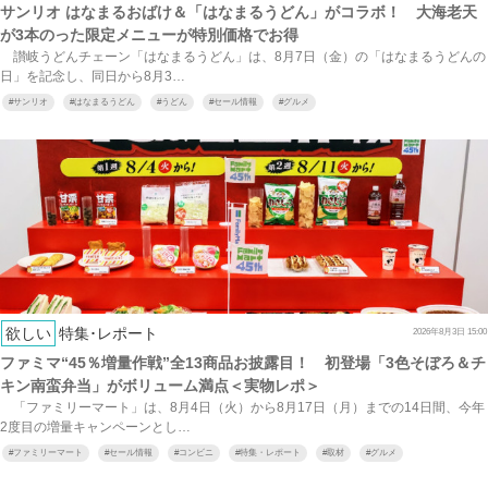
サンリオ はなまるおばけ＆「はなまるうどん」がコラボ！ 大海老天
が3本のった限定メニューが特別価格でお得
讃岐うどんチェーン「はなまるうどん」は、8月7日（金）の「はなまるうどんの
日」を記念し、同日から8月3…
#
サンリオ
#
はなまるうどん
#
うどん
#
セール情報
#
グルメ
欲しい
特集･レポート
2026年8月3日 15:00
ファミマ“45％増量作戦”全13商品お披露目！ 初登場「3色そぼろ＆チ
キン南蛮弁当」がボリューム満点＜実物レポ＞
「ファミリーマート」は、8月4日（火）から8月17日（月）までの14日間、今年
2度目の増量キャンペーンとし…
#
ファミリーマート
#
セール情報
#
コンビニ
#
特集・レポート
#
取材
#
グルメ