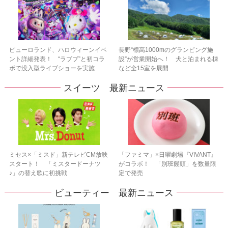
ピューロランド、ハロウィーンイベ
長野“標高1000mのグランピング施
ント詳細発表！ “ラブブ”と初コラ
設”が営業開始へ！ 犬と泊まれる棟
ボで没入型ライブショーを実施
など全15室を展開
スイーツ 最新ニュース
ミセス×「ミスド」新テレビCM放映
「ファミマ」×日曜劇場『VIVANT』
スタート！ 「ミスタードーナツ
がコラボ！ 「別班饅頭」を数量限
♪」の替え歌に初挑戦
定で発売
ビューティー 最新ニュース