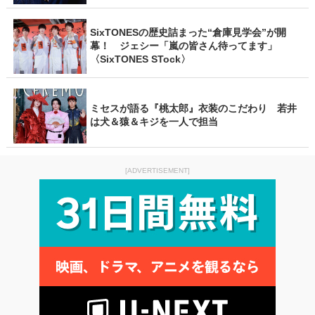
SixTONESの歴史詰まった“倉庫見学会”が開
幕！ ジェシー「嵐の皆さん待ってます」
〈SixTONES STock〉
ミセスが語る『桃太郎』衣装のこだわり 若井
は犬＆猿＆キジを一人で担当
[ADVERTISEMENT]