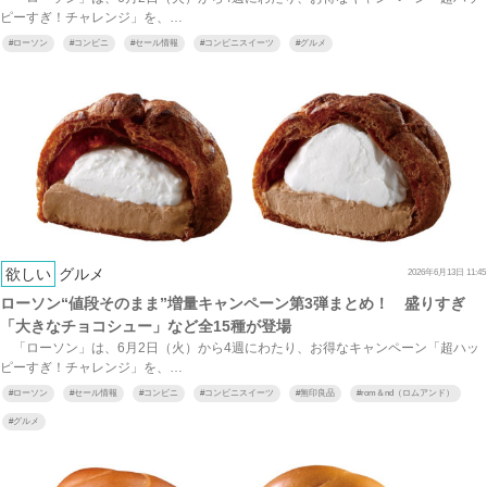
ピーすぎ！チャレンジ」を、…
#
ローソン
#
コンビニ
#
セール情報
#
コンビニスイーツ
#
グルメ
欲しい
グルメ
2026年6月13日 11:45
ローソン“値段そのまま”増量キャンペーン第3弾まとめ！ 盛りすぎ
「大きなチョコシュー」など全15種が登場
「ローソン」は、6月2日（火）から4週にわたり、お得なキャンペーン「超ハッ
ピーすぎ！チャレンジ」を、…
#
ローソン
#
セール情報
#
コンビニ
#
コンビニスイーツ
#
無印良品
#
rom＆nd（ロムアンド）
#
グルメ