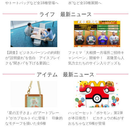
やトートバッグなど全18種登場へ
水”など全10種展開へ
ライフ 最新ニュース
【調査】ビジネスパーソンの約8割
ファミマ「大相撲一月場所ご招待キ
が“説明疲れ”を告白 アイスブレイ
ャンペーン」開催中！ 若隆景ら人
クも“聞きパ”を下げる要因に
気力士たちのサイン入りグッズも
アイテム 最新ニュース
『星の王子さま』の“アートプレー
ハッピーセット「ポケモン」第1弾
ト”がカプセルトイに登場！ 印象的
が本日発売！ ピカチュウの転がす
なモチーフを描いた全6種
おもちゃなど6種が登場