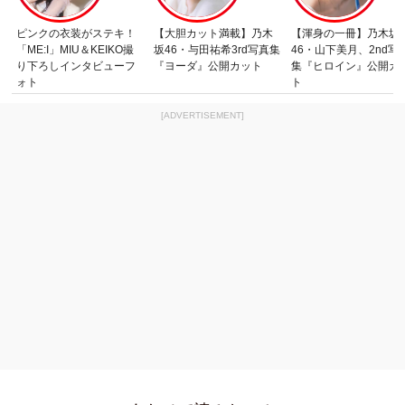
ピンクの衣装がステキ！
【大胆カット満載】乃木
【渾身の一冊】乃木坂
「ME:I」MIU＆KEIKO撮
坂46・与田祐希3rd写真集
46・山下美月、2nd写
り下ろしインタビューフ
『ヨーダ』公開カット
集『ヒロイン』公開カ
ォト
ト
[ADVERTISEMENT]