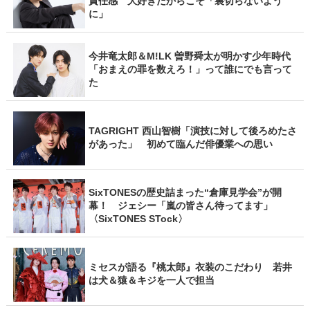
責任感 大好きだからこそ「裏切らないよう
に」
今井竜太郎＆M!LK 曽野舜太が明かす少年時代
「おまえの罪を数えろ！」って誰にでも言って
た
TAGRIGHT 西山智樹「演技に対して後ろめたさ
があった」 初めて臨んだ俳優業への思い
SixTONESの歴史詰まった“倉庫見学会”が開
幕！ ジェシー「嵐の皆さん待ってます」
〈SixTONES STock〉
ミセスが語る『桃太郎』衣装のこだわり 若井
は犬＆猿＆キジを一人で担当