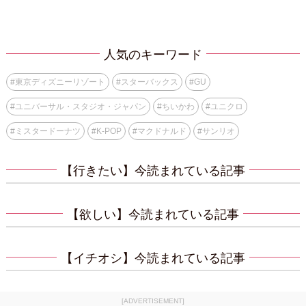
人気のキーワード
#
東京ディズニーリゾート
#
スターバックス
#
GU
#
ユニバーサル・スタジオ・ジャパン
#
ちいかわ
#
ユニクロ
#
ミスタードーナツ
#
K-POP
#
マクドナルド
#
サンリオ
【行きたい】今読まれている記事
【欲しい】今読まれている記事
【イチオシ】今読まれている記事
[ADVERTISEMENT]