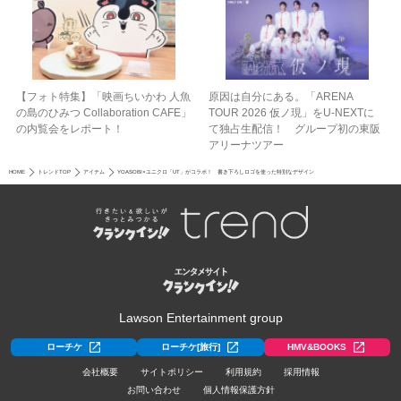
【フォト特集】「映画ちいかわ 人魚
原因は自分にある。「ARENA
の島のひみつ Collaboration CAFE」
TOUR 2026 仮ノ現」をU-NEXTに
の内覧会をレポート！
て独占生配信！ グループ初の東阪
アリーナツアー
HOME
トレンドTOP
アイテム
YOASOBI×ユニクロ「UT」がコラボ！ 書き下ろしロゴを使った特別なデザイン
Lawson Entertainment group
ローチケ
ローチケ[旅行]
HMV&BOOKS
会社概要
サイトポリシー
利用規約
採用情報
お問い合わせ
個人情報保護方針