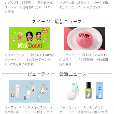
ングッズ8．25発売！ 驚かせあう
ップが大阪に誕生へ！ パークで販
ダッフィーたちを描いたスーベニア
売していたアイテムが勢ぞろい
も登場
スイーツ 最新ニュース
ミセス×「ミスド」新テレビCM放映
「ファミマ」×日曜劇場『VIVANT』
スタート！ 「ミスタードーナツ
がコラボ！ 「別班饅頭」を数量限
♪」の替え歌に初挑戦
定で発売
ビューティー 最新ニュース
ミッフィー×「コスメキッチン」コ
『ムーミン』×「LUSH」がコラ
ラボ第3弾！ チャーム付きリップ
ボ！ フェイス型の“バスボム”や“香