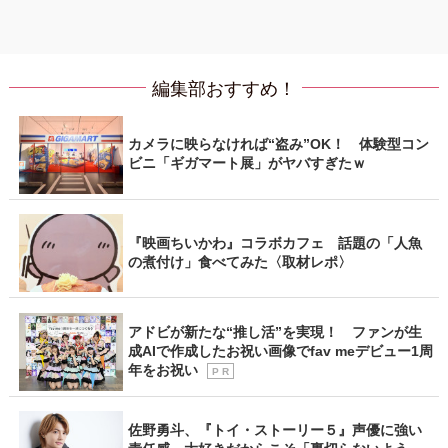
編集部おすすめ！
カメラに映らなければ“盗み”OK！ 体験型コン
ビニ「ギガマート展」がヤバすぎたｗ
『映画ちいかわ』コラボカフェ 話題の「人魚
の煮付け」食べてみた〈取材レポ〉
アドビが新たな“推し活”を実現！ ファンが生
成AIで作成したお祝い画像でfav meデビュー1周
年をお祝い
P R
佐野勇斗、『トイ・ストーリー５』声優に強い