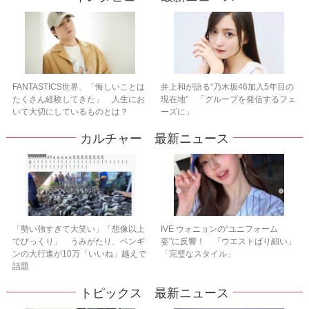
FANTASTICS世界、「悔しいことは
井上和が語る“乃木坂46加入5年目の
たくさん経験してきた」 人生にお
現在地” 「グループを発信するフェ
いて大切にしているものとは？
ーズに」
カルチャー 最新ニュース
「勢い強すぎて大笑い」「想像以上
IVE ウォニョンの“ユニフォーム
でびっくり」 うみがたり、ペンギ
姿”に反響！ 「ウエストばり細い」
ンの大行進が10万「いいね」越えで
「完璧なスタイル」
話題
トピックス 最新ニュース