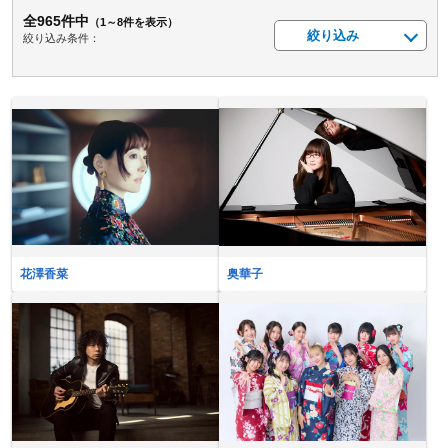
全965件中
（1～8件を表示）
絞り込み
絞り込み条件：
花澤香菜
奥華子