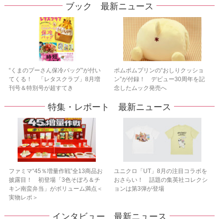
ブック 最新ニュース
“くまのプーさん保冷バッグ”が付い
ポムポムプリンの“おしりクッショ
てくる！ 「レタスクラブ」8月増
ン”が付録！ デビュー30周年を記
刊号＆特別号が超すてき
念したムック発売へ
特集・レポート 最新ニュース
ファミマ“45％増量作戦”全13商品お
ユニクロ「UT」8月の注目コラボを
披露目！ 初登場「3色そぼろ＆チ
おさらい！ 話題の集英社コレクシ
キン南蛮弁当」がボリューム満点＜
ョンは第3弾が登場
実物レポ＞
インタビュー 最新ニュース