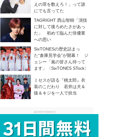
えの罪を数えろ！」って誰
にでも言ってた
TAGRIGHT 西山智樹「演技
に対して後ろめたさがあっ
た」 初めて臨んだ俳優業
への思い
SixTONESの歴史詰まっ
た“倉庫見学会”が開幕！ ジ
ェシー「嵐の皆さん待って
ます」〈SixTONES STock〉
ミセスが語る『桃太郎』衣
装のこだわり 若井は犬＆
猿＆キジを一人で担当
[ADVERTISEMENT]