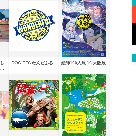
し
DOG FES わんだふる
絵師100人展 16 大阪展
と