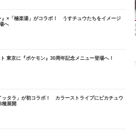
モン』×「極楽湯」がコラボ！ うすチュウたちをイメージ
場へ
【インタビューフォ
ピンクの衣装がステ
【大胆カット満載】
ト】櫻坂46・田村保
キ！ 「ME:I」MIU＆
乃木坂46・与田祐希
乃、山崎天＜TGC
KEIKO撮り下ろしイ
3rd写真集『ヨー
023 A／W＞
ンタビューフォト
ダ』公開カット
ット 東京に『ポケモン』30周年記念メニュー登場へ！
イッタラ」が初コラボ！ カラーストライプにピカチュウ
3種展開