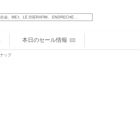
ME:I、LE SSERAFIM、.ENDRECHE…
松永大司監督、『犯罪
本日のセール情報
PR
ンナップ