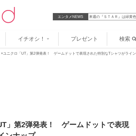
LDH LIVE‐EXPO』史上初の国立競…
エンタメNEWS
来週の『ＳＴＡＲ』は緑黄色社会、
イチオシ！
プレゼント
検索
』×ユニクロ「UT」第2弾発表！ ゲームドットで表現された特別なTシャツがライ
UT」第2弾発表！ ゲームドットで表現
インナップ