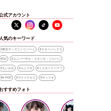
公式アカウント
人気のキーワード
#
東京ディズニーリゾート
#
スターバックス
#
GU
#
ユニバーサル・スタジオ・ジャパン
#
ちいかわ
#
ユニクロ
#
ミスタードーナツ
#
K-POP
#
マクドナルド
#
サンリオ
おすすめフォト