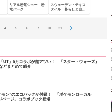
リアル恐竜ショー 恐
スウェーデン・テキス
竜パーク
タイル 暮らしと自然
に息づく北欧デザイン
4
5
6
7
•••
21
「UT」5月コラボが超アツい！ 『スター・ウォーズ』
』などまとめて紹介
ケモン”のエコバッグが付録！ 「ポケモンローカル
ンジページ」コラボブック登場