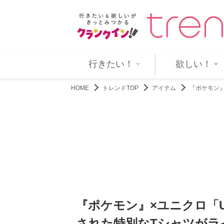
らの根性を叩きなおす！ 『男磨…
LDHアーティスト20組が集結！ 『
行きたい！
欲しい！
HOME
トレンドTOP
アイテム
『ポケモン
『ポケモン』×ユニクロ「
された特別なTシャツがラ