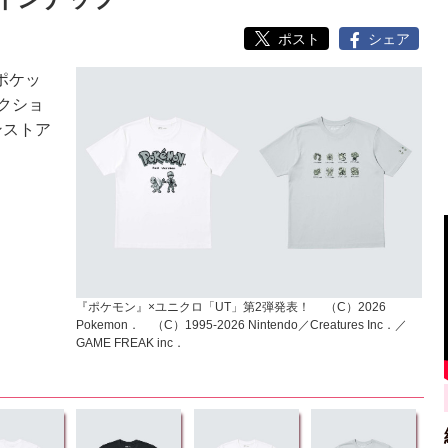
ポスト
シェア
ポケッ
クショ
ンストア
『ポケモン』×ユニクロ「UT」第2弾発表！ （C）2026
Pokemon． （C）1995‐2026 Nintendo／Creatures Inc．／
GAME FREAK inc．