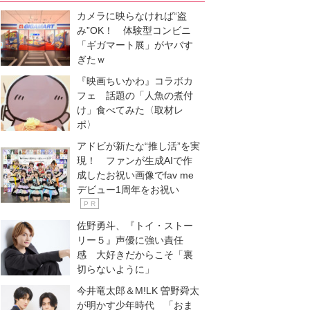
カメラに映らなければ“盗
み”OK！ 体験型コンビニ
「ギガマート展」がヤバす
ぎたｗ
『映画ちいかわ』コラボカ
フェ 話題の「人魚の煮付
け」食べてみた〈取材レ
ポ〉
アドビが新たな“推し活”を実
現！ ファンが生成AIで作
成したお祝い画像でfav me
デビュー1周年をお祝い
P R
佐野勇斗、『トイ・ストー
リー５』声優に強い責任
感 大好きだからこそ「裏
切らないように」
今井竜太郎＆M!LK 曽野舜太
が明かす少年時代 「おま