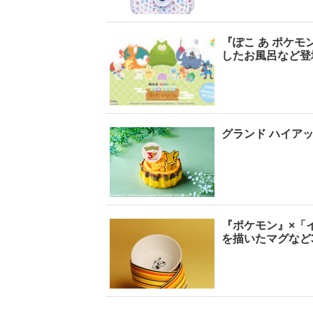
『ぽこ あ ポケ
したお風呂など登
【6度目重版！】乃
木坂46・山下美月
「1st写真集」公開カ
ットまとめ
2
グランド ハイア
『ポケモン』×「
を描いたマグなど