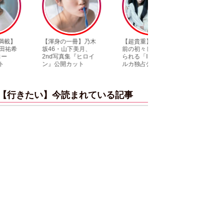
【渾身の一冊】乃木
【超貴重】デビュー
【6度目重版！】乃
坂46・山下美月、
前の初々しい姿が見
木坂46・山下美月
2nd写真集『ヒロイ
られる「ILLIT」のセ
「1st写真集」公開
ン』公開カット
ルカ独占公開
ットまとめ
【行きたい】今読まれている記事