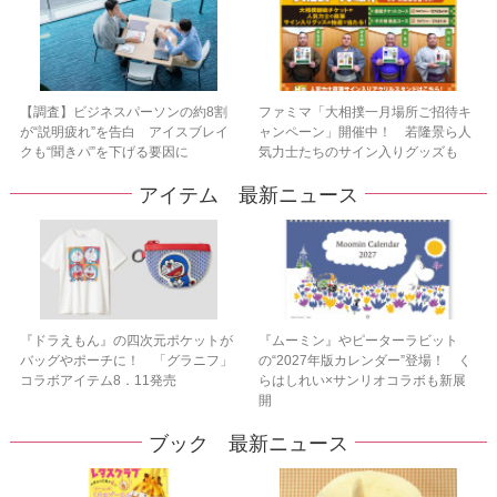
【調査】ビジネスパーソンの約8割
ファミマ「大相撲一月場所ご招待キ
が“説明疲れ”を告白 アイスブレイ
ャンペーン」開催中！ 若隆景ら人
クも“聞きパ”を下げる要因に
気力士たちのサイン入りグッズも
アイテム 最新ニュース
『ドラえもん』の四次元ポケットが
『ムーミン』やピーターラビット
バッグやポーチに！ 「グラニフ」
の“2027年版カレンダー”登場！ く
コラボアイテム8．11発売
らはしれい×サンリオコラボも新展
開
ブック 最新ニュース