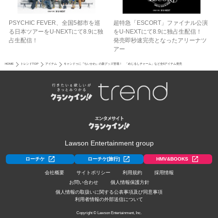
PSYCHIC FEVER、全国5都市を巡
超特急「ESCORT」ファイナル公演
る日本ツアーをU‐NEXTにて8.9に独
をU-NEXTにて8.9に独占生配信！
占生配信！
発売即秒速完売となったアリーナツ
アー
HOME
トレンドTOP
アイテム
キャンドゥに『ちいかわ』の新グッズ登場！ 「めじるしチャーム」など全5アイテム発売
Lawson Entertainment group
ローチケ
ローチケ[旅行]
HMV&BOOKS
会社概要
サイトポリシー
利用規約
採用情報
お問い合わせ
個人情報保護方針
個人情報の取扱いに関する公表事項及び同意事項
利用者情報の外部送信について
Copyright © Lawson Entertainment, Inc.