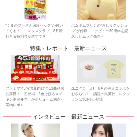
“くまのプーさん保冷バッグ”が付い
ポムポムプリンの“おしりクッショ
てくる！ 「レタスクラブ」8月増
ン”が付録！ デビュー30周年を記
刊号＆特別号が超すてき
念したムック発売へ
特集・レポート 最新ニュース
ファミマ“45％増量作戦”全13商品お
ユニクロ「UT」8月の注目コラボを
披露目！ 初登場「3色そぼろ＆チ
おさらい！ 話題の集英社コレクシ
キン南蛮弁当」がボリューム満点＜
ョンは第3弾が登場
実物レポ＞
インタビュー 最新ニュース