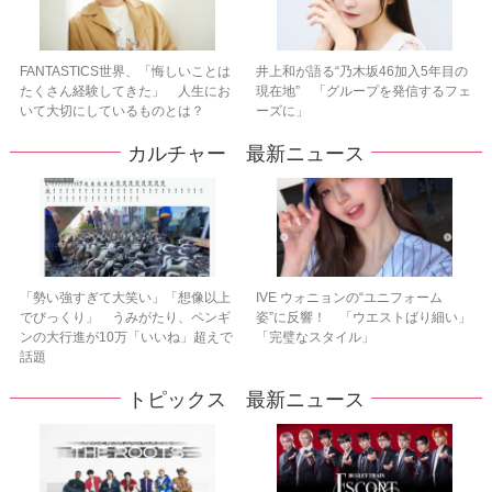
FANTASTICS世界、「悔しいことは
井上和が語る“乃木坂46加入5年目の
たくさん経験してきた」 人生にお
現在地” 「グループを発信するフェ
いて大切にしているものとは？
ーズに」
カルチャー 最新ニュース
「勢い強すぎて大笑い」「想像以上
IVE ウォニョンの“ユニフォーム
でびっくり」 うみがたり、ペンギ
姿”に反響！ 「ウエストばり細い」
ンの大行進が10万「いいね」超えで
「完璧なスタイル」
話題
トピックス 最新ニュース