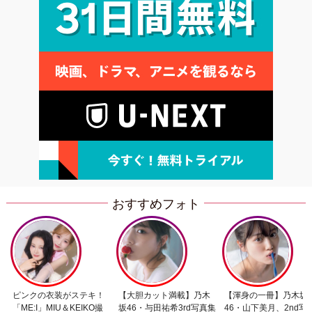
おすすめフォト
ピンクの衣装がステキ！
【大胆カット満載】乃木
【渾身の一冊】乃木坂
「ME:I」MIU＆KEIKO撮
坂46・与田祐希3rd写真集
46・山下美月、2nd写