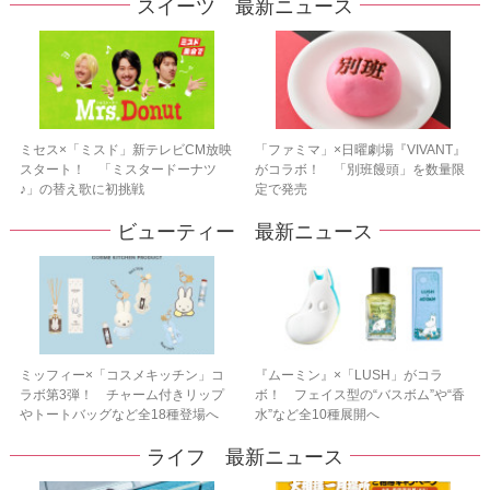
スイーツ 最新ニュース
ミセス×「ミスド」新テレビCM放映
「ファミマ」×日曜劇場『VIVANT』
スタート！ 「ミスタードーナツ
がコラボ！ 「別班饅頭」を数量限
♪」の替え歌に初挑戦
定で発売
ビューティー 最新ニュース
ミッフィー×「コスメキッチン」コ
『ムーミン』×「LUSH」がコラ
ラボ第3弾！ チャーム付きリップ
ボ！ フェイス型の“バスボム”や“香
やトートバッグなど全18種登場へ
水”など全10種展開へ
ライフ 最新ニュース