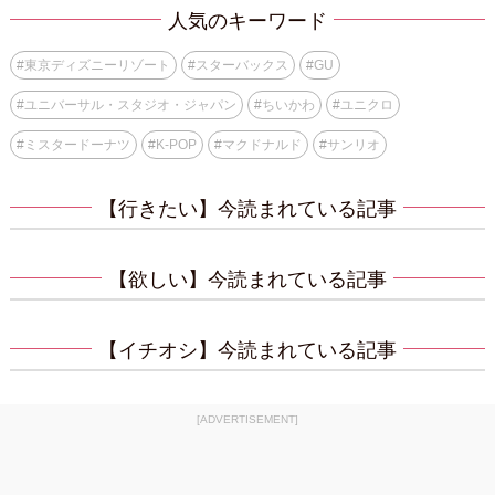
人気のキーワード
#
東京ディズニーリゾート
#
スターバックス
#
GU
#
ユニバーサル・スタジオ・ジャパン
#
ちいかわ
#
ユニクロ
#
ミスタードーナツ
#
K-POP
#
マクドナルド
#
サンリオ
【行きたい】今読まれている記事
【欲しい】今読まれている記事
【イチオシ】今読まれている記事
[ADVERTISEMENT]