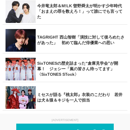
今井竜太郎＆M!LK 曽野舜太が明かす少年時代
「おまえの罪を数えろ！」って誰にでも言って
た
TAGRIGHT 西山智樹「演技に対して後ろめたさ
があった」 初めて臨んだ俳優業への思い
SixTONESの歴史詰まった“倉庫見学会”が開
幕！ ジェシー「嵐の皆さん待ってます」
〈SixTONES STock〉
ミセスが語る『桃太郎』衣装のこだわり 若井
は犬＆猿＆キジを一人で担当
[ADVERTISEMENT]