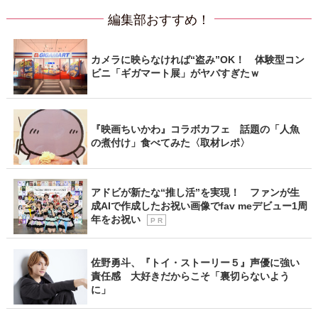
編集部おすすめ！
カメラに映らなければ“盗み”OK！ 体験型コン
ビニ「ギガマート展」がヤバすぎたｗ
『映画ちいかわ』コラボカフェ 話題の「人魚
の煮付け」食べてみた〈取材レポ〉
アドビが新たな“推し活”を実現！ ファンが生
成AIで作成したお祝い画像でfav meデビュー1周
年をお祝い
P R
佐野勇斗、『トイ・ストーリー５』声優に強い
責任感 大好きだからこそ「裏切らないよう
に」