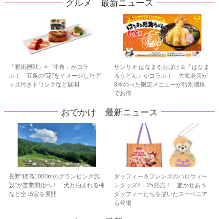
グルメ 最新ニュース
『呪術廻戦』×「牛角」がコラ
サンリオ はなまるおばけ＆「はなま
ボ！ 五条の“茈”をイメージしたグ
るうどん」がコラボ！ 大海老天が
ッズ付きドリンクなど展開
3本のった限定メニューが特別価格
でお得
おでかけ 最新ニュース
長野“標高1000mのグランピング施
ダッフィー＆フレンズのハロウィー
設”が営業開始へ！ 犬と泊まれる棟
ングッズ8．25発売！ 驚かせあう
など全15室を展開
ダッフィーたちを描いたスーベニア
も登場