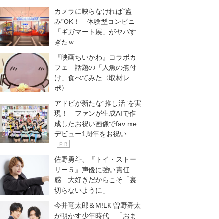
カメラに映らなければ“盗
み”OK！ 体験型コンビニ
「ギガマート展」がヤバす
ぎたｗ
『映画ちいかわ』コラボカ
フェ 話題の「人魚の煮付
け」食べてみた〈取材レ
ポ〉
アドビが新たな“推し活”を実
現！ ファンが生成AIで作
成したお祝い画像でfav me
デビュー1周年をお祝い
P R
佐野勇斗、『トイ・ストー
リー５』声優に強い責任
感 大好きだからこそ「裏
切らないように」
今井竜太郎＆M!LK 曽野舜太
が明かす少年時代 「おま