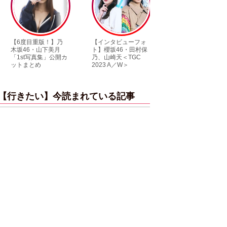
【6度目重版！】乃
【インタビューフォ
ピンクの衣装がステ
木坂46・山下美月
ト】櫻坂46・田村保
キ！ 「ME:I」MIU＆
「1st写真集」公開カ
乃、山崎天＜TGC
KEIKO撮り下ろしイ
ットまとめ
2023 A／W＞
ンタビューフォト
【行きたい】今読まれている記事