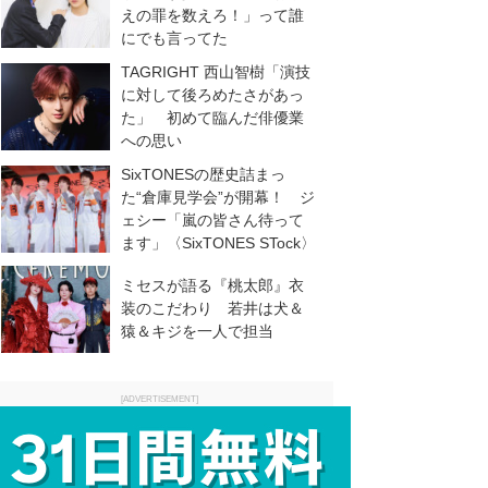
えの罪を数えろ！」って誰
にでも言ってた
TAGRIGHT 西山智樹「演技
に対して後ろめたさがあっ
た」 初めて臨んだ俳優業
への思い
SixTONESの歴史詰まっ
た“倉庫見学会”が開幕！ ジ
ェシー「嵐の皆さん待って
ます」〈SixTONES STock〉
ミセスが語る『桃太郎』衣
装のこだわり 若井は犬＆
猿＆キジを一人で担当
[ADVERTISEMENT]