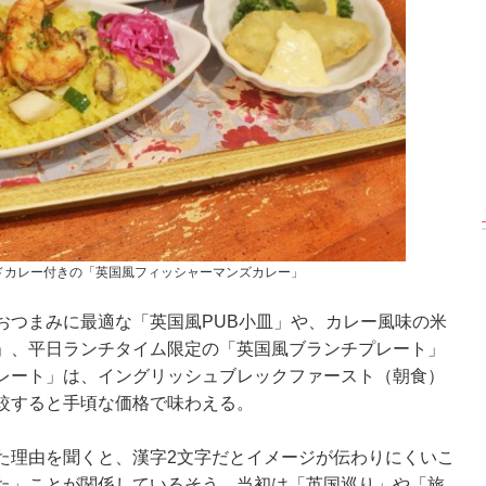
大胆カット満載】
【渾身の一冊】乃木
【超貴重】デビュー
木坂46・与田祐希
坂46・山下美月、
前の初々しい姿が見
rd写真集『ヨー
2nd写真集『ヒロイ
られる「ILLIT」のセ
』公開カット
ン』公開カット
ルカ独占公開
ドカレー付きの「英国風フィッシャーマンズカレー」
つまみに最適な「英国風PUB小皿」や、カレー風味の米
」、平日ランチタイム限定の「英国風ブランチプレート」
レート」は、イングリッシュブレックファースト（朝食）
較すると手頃な価格で味わえる。
理由を聞くと、漢字2文字だとイメージが伝わりにくいこ
た」ことが関係しているそう。当初は「英国巡り」や「旅