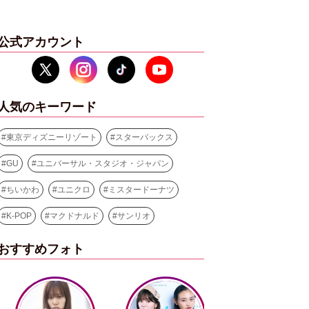
公式アカウント
人気のキーワード
#
東京ディズニーリゾート
#
スターバックス
#
GU
#
ユニバーサル・スタジオ・ジャパン
#
ちいかわ
#
ユニクロ
#
ミスタードーナツ
#
K-POP
#
マクドナルド
#
サンリオ
おすすめフォト