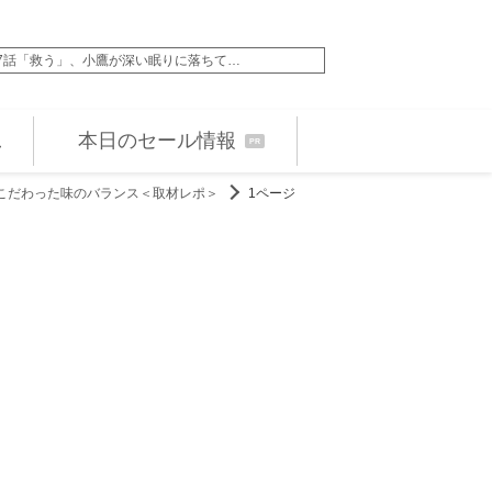
7話「救う」、小鷹が深い眠りに落ちて…
アントニオ・バンデラ
本日のセール情報
PR
こだわった味のバランス＜取材レポ＞
1ページ