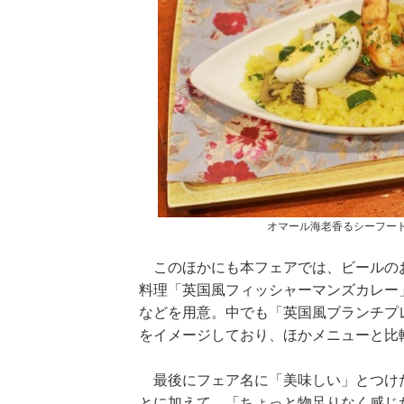
重版！】乃
【インタビューフォ
ピンクの衣装がステ
【
・山下美月
ト】櫻坂46・田村保
キ！ 「ME:I」MIU＆
乃
写真集」公開カ
乃、山崎天＜TGC
KEIKO撮り下ろしイ
3
め
2023 A／W＞
ンタビューフォト
ダ
オマール海老香るシーフー
このほかにも本フェアでは、ビールのお
料理「英国風フィッシャーマンズカレー
などを用意。中でも「英国風ブランチプ
をイメージしており、ほかメニューと比
最後にフェア名に「美味しい」とつけた
とに加えて、「ちょっと物足りなく感じ