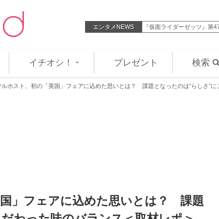
38歳、清楚な浴衣姿に反響「相変わ…
エンタメNEWS
『仮面ライダーゼッツ』第4
イチオシ！
プレゼント
検索
ヤルホスト、初の「英国」フェアに込めた思いとは？ 課題となったのは“らしさ”に
国」フェアに込めた思いとは？ 課題
こだわった味のバランス＜取材レポ＞