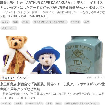
鎌倉に誕生した「ARTHUR CAFE KAMAKURA」に潜入！ イギリス
をコンセプトにしたフード＆グッズが写真映え抜群だった＜取材レポ＞
12月23日（火）から、神奈川・鎌倉にて、英国の港町リゾートを感じる華やかな
お店「ARTHUR CAFE KAMAKURA…
#
カフェ
#
鎌倉
#
神奈川
#
南関東（埼玉／千葉／東京／神奈川）
#
イギリス
#
取材
#
特集・レポート
行きたい
イベント
2025年10月25日 18:00
京王百貨店 新宿店で「英国展」開催へ！ 伝統グルメやエリザベス2世
生誕99周年グッズなど集結
旅気分が満喫できる「英国展 エリザベス2世女王陛下生誕99周年記念」が、11月
13日（木）～11月19日（水）…
#
イギリス
#
物産展
#
デパート、百貨店
#
新宿
#
東京
#
南関東（埼玉／千葉／東京／神奈川）