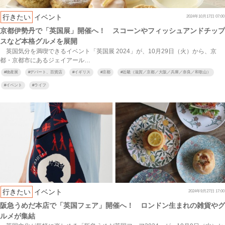
行きたい
イベント
2024年10月17日 07:00
京都伊勢丹で「英国展」開催へ！ スコーンやフィッシュアンドチップ
スなど本格グルメを展開
英国気分を満喫できるイベント「英国展 2024」が、10月29日（火）から、京
都・京都市にあるジェイアール…
#
物産展
#
デパート、百貨店
#
イギリス
#
京都
#
近畿（滋賀／京都／大阪／兵庫／奈良／和歌山）
#
イベント
#
ライフ
行きたい
イベント
2024年9月27日 17:00
阪急うめだ本店で「英国フェア」開催へ！ ロンドン生まれの雑貨やグ
ルメが集結