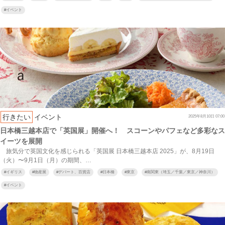
#
イベント
行きたい
イベント
2025年8月10日 07:00
日本橋三越本店で「英国展」開催へ！ スコーンやパフェなど多彩なス
イーツを展開
旅気分で英国文化を感じられる「英国展 日本橋三越本店 2025」が、8月19日
（火）〜9月1日（月）の期間、…
#
イギリス
#
物産展
#
デパート、百貨店
#
日本橋
#
東京
#
南関東（埼玉／千葉／東京／神奈川）
#
イベント