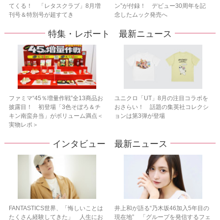
てくる！ 「レタスクラブ」8月増
ン”が付録！ デビュー30周年を記
刊号＆特別号が超すてき
念したムック発売へ
特集・レポート 最新ニュース
ファミマ“45％増量作戦”全13商品お
ユニクロ「UT」8月の注目コラボを
披露目！ 初登場「3色そぼろ＆チ
おさらい！ 話題の集英社コレクシ
キン南蛮弁当」がボリューム満点＜
ョンは第3弾が登場
実物レポ＞
インタビュー 最新ニュース
FANTASTICS世界、「悔しいことは
井上和が語る“乃木坂46加入5年目の
たくさん経験してきた」 人生にお
現在地” 「グループを発信するフェ