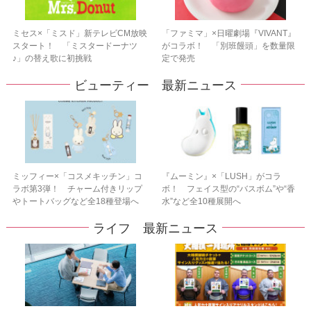
ミセス×「ミスド」新テレビCM放映
「ファミマ」×日曜劇場『VIVANT』
スタート！ 「ミスタードーナツ
がコラボ！ 「別班饅頭」を数量限
♪」の替え歌に初挑戦
定で発売
ビューティー 最新ニュース
ミッフィー×「コスメキッチン」コ
『ムーミン』×「LUSH」がコラ
ラボ第3弾！ チャーム付きリップ
ボ！ フェイス型の“バスボム”や“香
やトートバッグなど全18種登場へ
水”など全10種展開へ
ライフ 最新ニュース