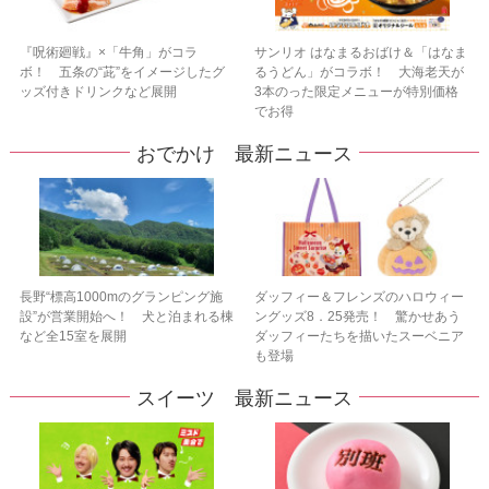
『呪術廻戦』×「牛角」がコラ
サンリオ はなまるおばけ＆「はなま
ボ！ 五条の“茈”をイメージしたグ
るうどん」がコラボ！ 大海老天が
ッズ付きドリンクなど展開
3本のった限定メニューが特別価格
でお得
おでかけ 最新ニュース
長野“標高1000mのグランピング施
ダッフィー＆フレンズのハロウィー
設”が営業開始へ！ 犬と泊まれる棟
ングッズ8．25発売！ 驚かせあう
など全15室を展開
ダッフィーたちを描いたスーベニア
も登場
スイーツ 最新ニュース