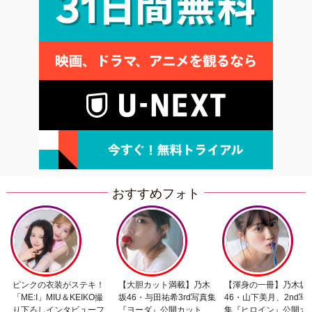
おすすめフォト
ピンクの衣装がステキ！
【大胆カット満載】乃木
【渾身の一冊】乃木坂
「ME:I」MIU＆KEIKO撮
坂46・与田祐希3rd写真集
46・山下美月、2nd写
り下ろしインタビューフ
『ヨーダ』公開カット
集『ヒロイン』公開カ