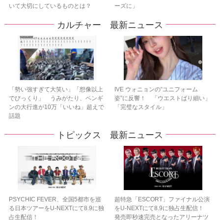
いて大切にしているものとは？
ーズに」
カルチャー 最新ニュース
「勢い強すぎて大笑い」「想像以上
IVE ウォニョンの“ユニフォーム
でびっくり」 うみがたり、ペンギ
姿”に反響！ 「ウエストばり細い」
ンの大行進が10万「いいね」超えで
「完璧なスタイル」
話題
トピックス 最新ニュース
PSYCHIC FEVER、全国5都市を巡
超特急「ESCORT」ファイナル公演
る日本ツアーをU‐NEXTにて8.9に独
をU-NEXTにて8.9に独占生配信！
占生配信！
発売即秒速完売となったアリーナツ