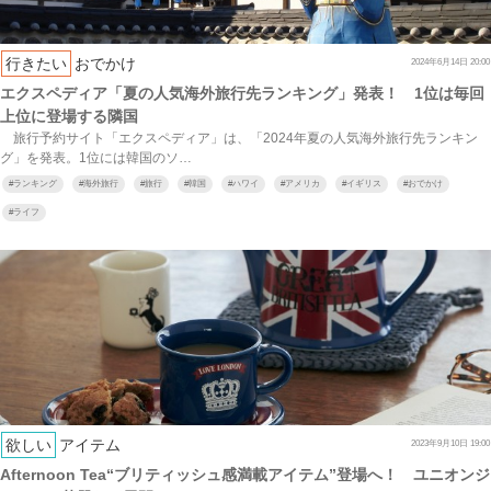
行きたい
おでかけ
2024年6月14日 20:00
エクスペディア「夏の人気海外旅行先ランキング」発表！ 1位は毎回
上位に登場する隣国
旅行予約サイト「エクスペディア」は、「2024年夏の人気海外旅行先ランキン
グ」を発表。1位には韓国のソ…
#
ランキング
#
海外旅行
#
旅行
#
韓国
#
ハワイ
#
アメリカ
#
イギリス
#
おでかけ
#
ライフ
欲しい
アイテム
2023年9月10日 19:00
Afternoon Tea“ブリティッシュ感満載アイテム”登場へ！ ユニオンジ