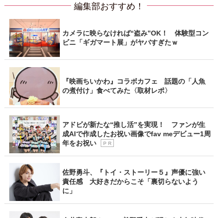
編集部おすすめ！
カメラに映らなければ“盗み”OK！ 体験型コン
ビニ「ギガマート展」がヤバすぎたｗ
『映画ちいかわ』コラボカフェ 話題の「人魚
の煮付け」食べてみた〈取材レポ〉
アドビが新たな“推し活”を実現！ ファンが生
成AIで作成したお祝い画像でfav meデビュー1周
年をお祝い
P R
佐野勇斗、『トイ・ストーリー５』声優に強い
責任感 大好きだからこそ「裏切らないよう
に」