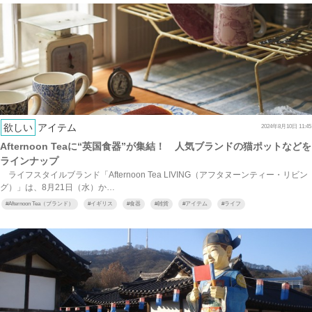
欲しい
アイテム
2024年8月10日 11:45
Afternoon Teaに“英国食器”が集結！ 人気ブランドの猫ポットなどを
ラインナップ
ライフスタイルブランド「Afternoon Tea LIVING（アフタヌーンティー・リビン
グ）」は、8月21日（水）か…
#
Afternoon Tea（ブランド）
#
イギリス
#
食器
#
雑貨
#
アイテム
#
ライフ