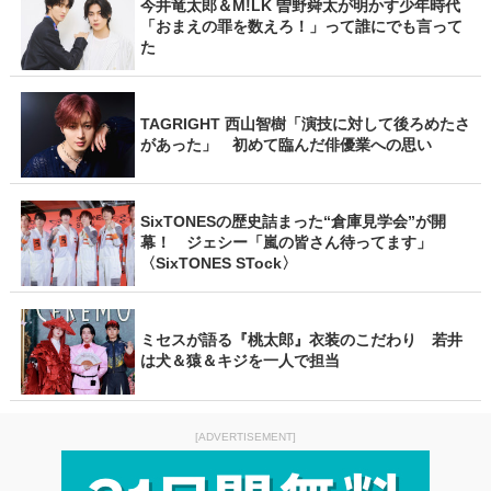
今井竜太郎＆M!LK 曽野舜太が明かす少年時代
「おまえの罪を数えろ！」って誰にでも言って
た
TAGRIGHT 西山智樹「演技に対して後ろめたさ
があった」 初めて臨んだ俳優業への思い
SixTONESの歴史詰まった“倉庫見学会”が開
幕！ ジェシー「嵐の皆さん待ってます」
〈SixTONES STock〉
ミセスが語る『桃太郎』衣装のこだわり 若井
は犬＆猿＆キジを一人で担当
[ADVERTISEMENT]