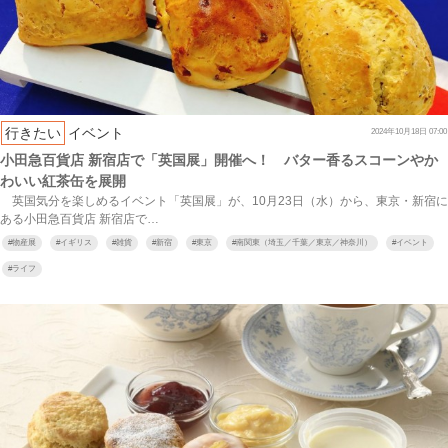
行きたい
イベント
2024年10月18日 07:00
小田急百貨店 新宿店で「英国展」開催へ！ バター香るスコーンやか
わいい紅茶缶を展開
英国気分を楽しめるイベント「英国展」が、10月23日（水）から、東京・新宿に
ある小田急百貨店 新宿店で…
#
物産展
#
イギリス
#
雑貨
#
新宿
#
東京
#
南関東（埼玉／千葉／東京／神奈川）
#
イベント
#
ライフ