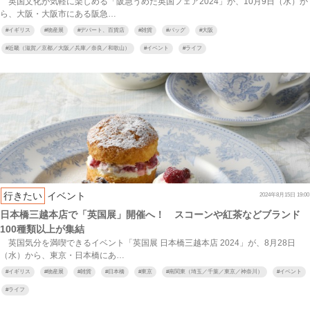
英国文化が気軽に楽しめる「阪急うめだ英国フェア2024」が、10月9日（水）か
ら、大阪・大阪市にある阪急…
#
イギリス
#
物産展
#
デパート、百貨店
#
雑貨
#
バッグ
#
大阪
#
近畿（滋賀／京都／大阪／兵庫／奈良／和歌山）
#
イベント
#
ライフ
行きたい
イベント
2024年8月15日 19:00
日本橋三越本店で「英国展」開催へ！ スコーンや紅茶などブランド
100種類以上が集結
英国気分を満喫できるイベント「英国展 日本橋三越本店 2024」が、8月28日
（水）から、東京・日本橋にあ…
#
イギリス
#
物産展
#
雑貨
#
日本橋
#
東京
#
南関東（埼玉／千葉／東京／神奈川）
#
イベント
#
ライフ