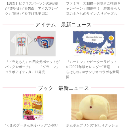
【調査】ビジネスパーソンの約8割
ファミマ「大相撲一月場所ご招待キ
が“説明疲れ”を告白 アイスブレイ
ャンペーン」開催中！ 若隆景ら人
クも“聞きパ”を下げる要因に
気力士たちのサイン入りグッズも
アイテム 最新ニュース
『ドラえもん』の四次元ポケットが
『ムーミン』やピーターラビット
バッグやポーチに！ 「グラニフ」
の“2027年版カレンダー”登場！ く
コラボアイテム8．11発売
らはしれい×サンリオコラボも新展
開
ブック 最新ニュース
“くまのプーさん保冷バッグ”が付い
ポムポムプリンの“おしりクッショ