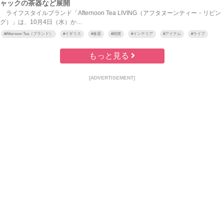
ャックの茶器など展開
ライフスタイルブランド「Afternoon Tea LIVING（アフタヌーンティー・リビン
グ）」は、10月4日（水）か…
#
Afternoon Tea（ブランド）
#
イギリス
#
食器
#
雑貨
#
インテリア
#
アイテム
#
ライフ
もっと見る
[ADVERTISEMENT]