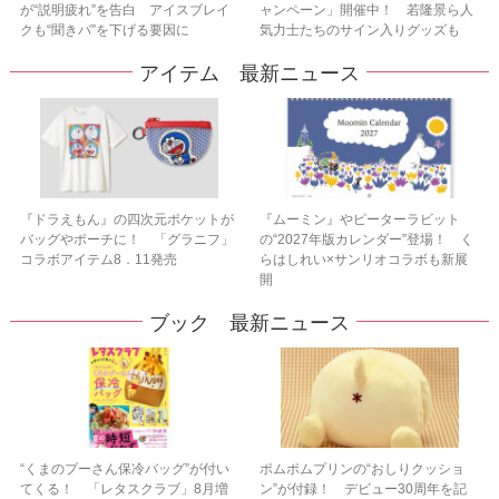
が“説明疲れ”を告白 アイスブレイ
ャンペーン」開催中！ 若隆景ら人
クも“聞きパ”を下げる要因に
気力士たちのサイン入りグッズも
アイテム 最新ニュース
『ドラえもん』の四次元ポケットが
『ムーミン』やピーターラビット
バッグやポーチに！ 「グラニフ」
の“2027年版カレンダー”登場！ く
コラボアイテム8．11発売
らはしれい×サンリオコラボも新展
開
ブック 最新ニュース
“くまのプーさん保冷バッグ”が付い
ポムポムプリンの“おしりクッショ
てくる！ 「レタスクラブ」8月増
ン”が付録！ デビュー30周年を記