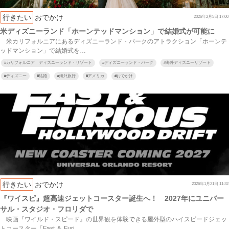
行きたい
おでかけ
2026年2月5日 17:00
米ディズニーランド「ホーンテッドマンション」で結婚式が可能に
米カリフォルニアにあるディズニーランド・パークのアトラクション「ホーンテ
ッドマンション」で結婚式を…
#
カリフォルニア ディズニーランド・リゾート
#
ディズニーランド・パーク
#
海外ディズニーリゾート
#
ディズニー
#
結婚
#
海外旅行
#
アメリカ
#
おでかけ
行きたい
おでかけ
2026年1月21日 11:32
『ワイスピ』超高速ジェットコースター誕生へ！ 2027年にユニバー
サル・スタジオ・フロリダで
映画『ワイルド・スピード』の世界観を体験できる屋外型のハイスピードジェッ
トコースター「Fast ＆ Furi…