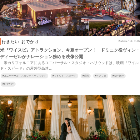
行きたい
おでかけ
2026年2月6日 11:06
米『ワイスピ』アトラクション、今夏オープン！ ドミニク役ヴィン・
ディーゼルがナレーション務める映像公開
米カリフォルニアにあるユニバーサル・スタジオ・ハリウッドは、映画『ワイル
ド・スピード』の屋外型高速…
#
ユニバーサル・スタジオ・ハリウッド
#
ワイルド・スピード
#
映画
#
アメリカ
#
海外旅行
#
おでかけ