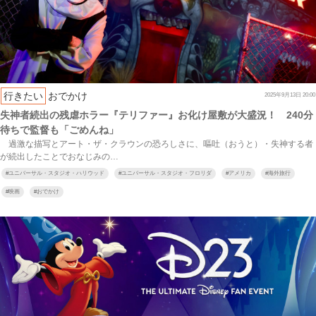
行きたい
おでかけ
2025年9月13日 20:00
失神者続出の残虐ホラー『テリファー』お化け屋敷が大盛況！ 240分
待ちで監督も「ごめんね」
過激な描写とアート・ザ・クラウンの恐ろしさに、嘔吐（おうと）・失神する者
が続出したことでおなじみの…
#
ユニバーサル・スタジオ・ハリウッド
#
ユニバーサル・スタジオ・フロリダ
#
アメリカ
#
海外旅行
#
映画
#
おでかけ