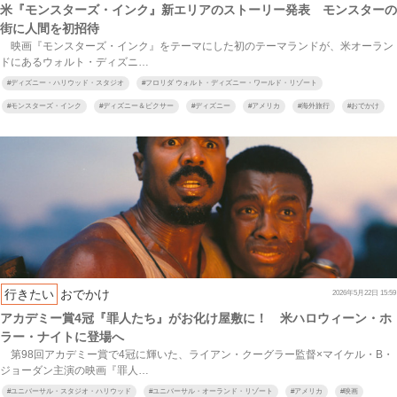
米『モンスターズ・インク』新エリアのストーリー発表 モンスターの
街に人間を初招待
映画『モンスターズ・インク』をテーマにした初のテーマランドが、米オーラン
ドにあるウォルト・ディズニ…
#
ディズニー・ハリウッド・スタジオ
#
フロリダ ウォルト・ディズニー・ワールド・リゾート
#
モンスターズ・インク
#
ディズニー＆ピクサー
#
ディズニー
#
アメリカ
#
海外旅行
#
おでかけ
行きたい
おでかけ
2026年5月22日 15:59
アカデミー賞4冠『罪人たち』がお化け屋敷に！ 米ハロウィーン・ホ
ラー・ナイトに登場へ
第98回アカデミー賞で4冠に輝いた、ライアン・クーグラー監督×マイケル・B・
ジョーダン主演の映画『罪人…
#
ユニバーサル・スタジオ・ハリウッド
#
ユニバーサル・オーランド・リゾート
#
アメリカ
#
映画