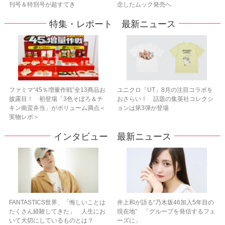
刊号＆特別号が超すてき
念したムック発売へ
特集・レポート 最新ニュース
ファミマ“45％増量作戦”全13商品お
ユニクロ「UT」8月の注目コラボを
披露目！ 初登場「3色そぼろ＆チ
おさらい！ 話題の集英社コレクシ
キン南蛮弁当」がボリューム満点＜
ョンは第3弾が登場
実物レポ＞
インタビュー 最新ニュース
FANTASTICS世界、「悔しいことは
井上和が語る“乃木坂46加入5年目の
たくさん経験してきた」 人生にお
現在地” 「グループを発信するフェ
いて大切にしているものとは？
ーズに」