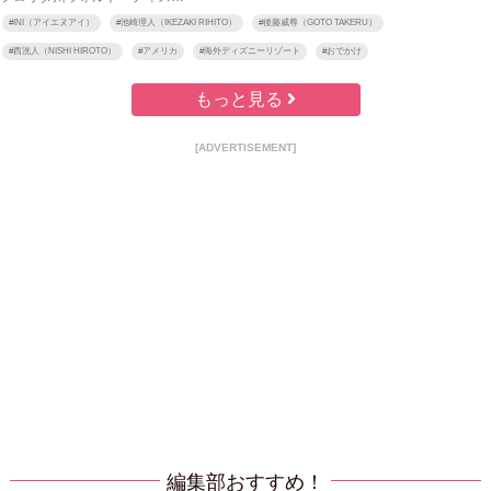
#
INI（アイエヌアイ）
#
池崎理人（IKEZAKI RIHITO）
#
後藤威尊（GOTO TAKERU）
#
西洸人（NISHI HIROTO）
#
アメリカ
#
海外ディズニーリゾート
#
おでかけ
もっと見る
[ADVERTISEMENT]
編集部おすすめ！