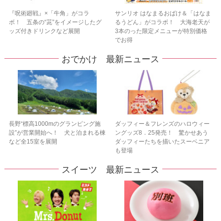
『呪術廻戦』×「牛角」がコラ
サンリオ はなまるおばけ＆「はなま
ボ！ 五条の“茈”をイメージしたグ
るうどん」がコラボ！ 大海老天が
ッズ付きドリンクなど展開
3本のった限定メニューが特別価格
でお得
おでかけ 最新ニュース
長野“標高1000mのグランピング施
ダッフィー＆フレンズのハロウィー
設”が営業開始へ！ 犬と泊まれる棟
ングッズ8．25発売！ 驚かせあう
など全15室を展開
ダッフィーたちを描いたスーベニア
も登場
スイーツ 最新ニュース