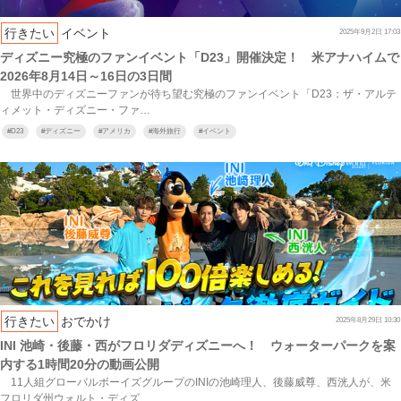
行きたい
イベント
2025年9月2日 17:03
ディズニー究極のファンイベント「D23」開催決定！ 米アナハイムで
2026年8月14日～16日の3日間
世界中のディズニーファンが待ち望む究極のファンイベント「D23：ザ・アルテ
ィメット・ディズニー・ファ…
#
D23
#
ディズニー
#
アメリカ
#
海外旅行
#
イベント
行きたい
おでかけ
2025年8月29日 10:30
INI 池崎・後藤・西がフロリダディズニーへ！ ウォーターパークを案
内する1時間20分の動画公開
11人組グローバルボーイズグループのINIの池崎理人、後藤威尊、西洸人が、米
フロリダ州ウォルト・ディズ…