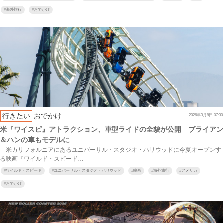
#
海外旅行
#
おでかけ
行きたい
おでかけ
2026年3月8日 07:30
米『ワイスピ』アトラクション、車型ライドの全貌が公開 ブライアン
＆ハンの車もモデルに
米カリフォルニアにあるユニバーサル・スタジオ・ハリウッドに今夏オープンす
る映画『ワイルド・スピード…
#
ワイルド・スピード
#
ユニバーサル・スタジオ・ハリウッド
#
映画
#
海外旅行
#
アメリカ
#
おでかけ