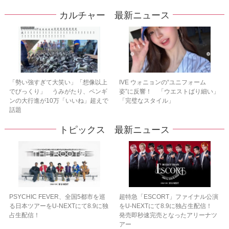
カルチャー 最新ニュース
「勢い強すぎて大笑い」「想像以上
IVE ウォニョンの“ユニフォーム
でびっくり」 うみがたり、ペンギ
姿”に反響！ 「ウエストばり細い」
ンの大行進が10万「いいね」超えで
「完璧なスタイル」
話題
トピックス 最新ニュース
PSYCHIC FEVER、全国5都市を巡
超特急「ESCORT」ファイナル公演
る日本ツアーをU‐NEXTにて8.9に独
をU-NEXTにて8.9に独占生配信！
占生配信！
発売即秒速完売となったアリーナツ
アー