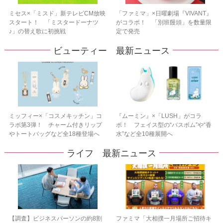
ミセス×「ミスド」新テレビCM放映
「ファミマ」×日曜劇場『VIVANT』
スタート！ 「ミスタードーナツ
がコラボ！ 「別班饅頭」を数量限
♪」の替え歌に初挑戦
定で発売
ビューティー 最新ニュース
ミッフィー×「コスメキッチン」コ
『ムーミン』×「LUSH」がコラ
ラボ第3弾！ チャーム付きリップ
ボ！ フェイス型の“バスボム”や“香
やトートバッグなど全18種登場へ
水”など全10種展開へ
ライフ 最新ニュース
【調査】ビジネスパーソンの約8割
ファミマ「大相撲一月場所ご招待キ