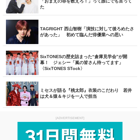
「おまえの罪を数えろ！」って誰にでも言って
た
TAGRIGHT 西山智樹「演技に対して後ろめたさ
があった」 初めて臨んだ俳優業への思い
SixTONESの歴史詰まった“倉庫見学会”が開
幕！ ジェシー「嵐の皆さん待ってます」
〈SixTONES STock〉
ミセスが語る『桃太郎』衣装のこだわり 若井
は犬＆猿＆キジを一人で担当
[ADVERTISEMENT]