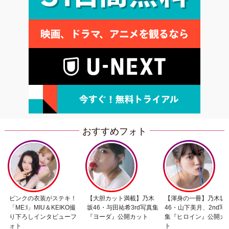
おすすめフォト
ピンクの衣装がステキ！
【大胆カット満載】乃木
【渾身の一冊】乃木坂
「ME:I」MIU＆KEIKO撮
坂46・与田祐希3rd写真集
46・山下美月、2nd写
り下ろしインタビューフ
『ヨーダ』公開カット
集『ヒロイン』公開カ
ォト
ト