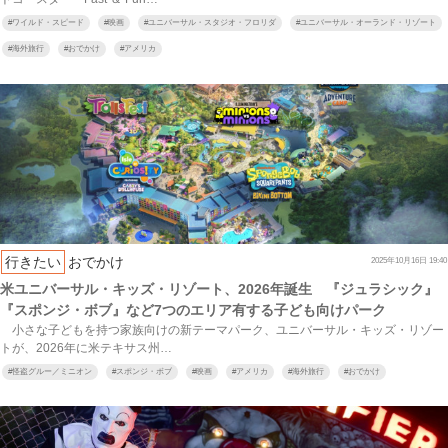
#
ワイルド・スピード
#
映画
#
ユニバーサル・スタジオ・フロリダ
#
ユニバーサル・オーランド・リゾート
#
海外旅行
#
おでかけ
#
アメリカ
行きたい
おでかけ
2025年10月16日 19:40
米ユニバーサル・キッズ・リゾート、2026年誕生 『ジュラシック』
『スポンジ・ボブ』など7つのエリア有する子ども向けパーク
小さな子どもを持つ家族向けの新テーマパーク、ユニバーサル・キッズ・リゾー
トが、2026年に米テキサス州…
#
怪盗グルー／ミニオン
#
スポンジ・ボブ
#
映画
#
アメリカ
#
海外旅行
#
おでかけ