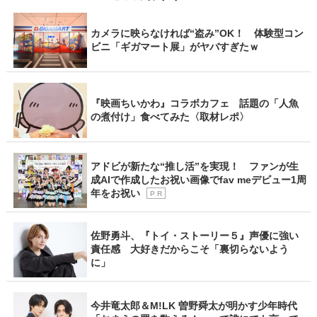
カメラに映らなければ“盗み”OK！ 体験型コン
ビニ「ギガマート展」がヤバすぎたｗ
『映画ちいかわ』コラボカフェ 話題の「人魚
の煮付け」食べてみた〈取材レポ〉
アドビが新たな“推し活”を実現！ ファンが生
成AIで作成したお祝い画像でfav meデビュー1周
年をお祝い
P R
佐野勇斗、『トイ・ストーリー５』声優に強い
責任感 大好きだからこそ「裏切らないよう
に」
今井竜太郎＆M!LK 曽野舜太が明かす少年時代