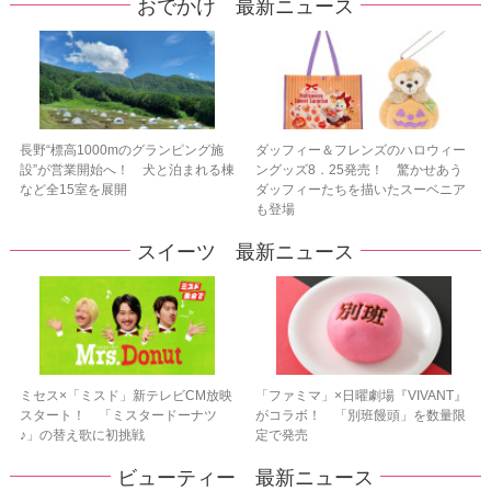
おでかけ 最新ニュース
長野“標高1000mのグランピング施
ダッフィー＆フレンズのハロウィー
設”が営業開始へ！ 犬と泊まれる棟
ングッズ8．25発売！ 驚かせあう
など全15室を展開
ダッフィーたちを描いたスーベニア
も登場
スイーツ 最新ニュース
ミセス×「ミスド」新テレビCM放映
「ファミマ」×日曜劇場『VIVANT』
スタート！ 「ミスタードーナツ
がコラボ！ 「別班饅頭」を数量限
♪」の替え歌に初挑戦
定で発売
ビューティー 最新ニュース