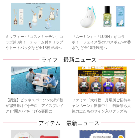
ミッフィー×「コスメキッチン」コ
『ムーミン』×「LUSH」がコラ
ラボ第3弾！ チャーム付きリップ
ボ！ フェイス型の“バスボム”や“香
やトートバッグなど全18種登場へ
水”など全10種展開へ
ライフ 最新ニュース
【調査】ビジネスパーソンの約8割
ファミマ「大相撲一月場所ご招待キ
が“説明疲れ”を告白 アイスブレイ
ャンペーン」開催中！ 若隆景ら人
クも“聞きパ”を下げる要因に
気力士たちのサイン入りグッズも
アイテム 最新ニュース