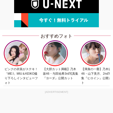
おすすめフォト
ピンクの衣装がステキ！
【大胆カット満載】乃木
【渾身の一冊】乃木坂
「ME:I」MIU＆KEIKO撮
坂46・与田祐希3rd写真集
46・山下美月、2nd写
り下ろしインタビューフ
『ヨーダ』公開カット
集『ヒロイン』公開カ
ォト
ト
[ADVERTISEMENT]