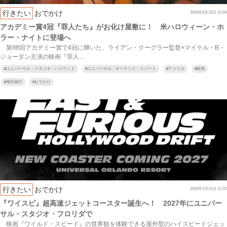
行きたい
おでかけ
2026年5月22日 15:59
アカデミー賞4冠『罪人たち』がお化け屋敷に！ 米ハロウィーン・ホ
ラー・ナイトに登場へ
第98回アカデミー賞で4冠に輝いた、ライアン・クーグラー監督×マイケル・B・
ジョーダン主演の映画『罪人…
#
ユニバーサル・スタジオ・ハリウッド
#
ユニバーサル・オーランド・リゾート
#
アメリカ
#
映画
#
海外旅行
#
おでかけ
行きたい
おでかけ
2026年1月21日 11:32
『ワイスピ』超高速ジェットコースター誕生へ！ 2027年にユニバー
サル・スタジオ・フロリダで
映画『ワイルド・スピード』の世界観を体験できる屋外型のハイスピードジェッ