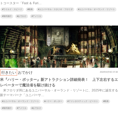
トコースター「Fast ＆ Furi…
#
ワイルド・スピード
#
映画
#
ユニバーサル・スタジオ・フロリダ
#
ユニバーサル・オーランド・リゾート
#
海外旅行
#
おでかけ
#
アメリカ
行きたい
おでかけ
2024年8月9日 07:30
米『ハリー・ポッター』新アトラクション詳細発表！ 上下左右するエ
レベーターで魔法省を駆け抜ける
米フロリダ州にあるユニバーサル・オーランド・リゾートに、2025年に誕生する
新テーマパーク「ユニバーサ…
#
ユニバーサル・オーランド・リゾート
#
ハリー・ポッター
#
ファンタスティック・ビースト
#
映画
#
海外旅行
#
アメリカ
#
おでかけ