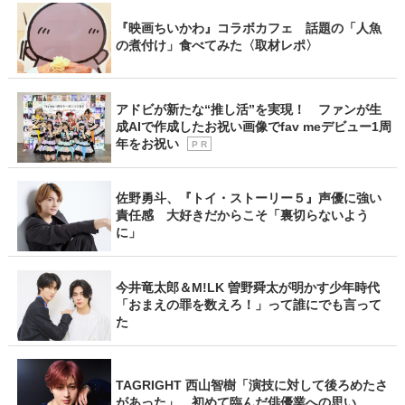
『映画ちいかわ』コラボカフェ 話題の「人魚
の煮付け」食べてみた〈取材レポ〉
アドビが新たな“推し活”を実現！ ファンが生
成AIで作成したお祝い画像でfav meデビュー1周
年をお祝い
P R
佐野勇斗、『トイ・ストーリー５』声優に強い
責任感 大好きだからこそ「裏切らないよう
に」
今井竜太郎＆M!LK 曽野舜太が明かす少年時代
「おまえの罪を数えろ！」って誰にでも言って
た
TAGRIGHT 西山智樹「演技に対して後ろめたさ
があった」 初めて臨んだ俳優業への思い