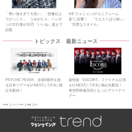
「勢い強すぎて大笑い」「想像以上
IVE ウォニョンの“ユニフォーム
でびっくり」 うみがたり、ペンギ
姿”に反響！ 「ウエストばり細い」
ンの大行進が10万「いいね」超えで
「完璧なスタイル」
話題
トピックス 最新ニュース
PSYCHIC FEVER、全国5都市を巡
超特急「ESCORT」ファイナル公演
る日本ツアーをU‐NEXTにて8.9に独
をU-NEXTにて8.9に独占生配信！
占生配信！
発売即秒速完売となったアリーナツ
アー
HOME
トレンドTOP
検索
タグ