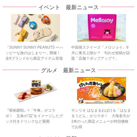
イベント 最新ニュース
「SUNNY SUNNY PEANUTS ーハ
中国発スクイーズ「メロジョイ」9
ッピーな旅のはじまりー」開催！
月に東京上陸か？ 匂わせ投稿が話
全9ブランドから限定アイテム登場
題「店舗？ポップアップ？」
グルメ 最新ニュース
『呪術廻戦』×「牛角」がコラ
サンリオ はなまるおばけ＆「はなま
ボ！ 五条の“茈”をイメージしたグ
るうどん」がコラボ！ 大海老天が
ッズ付きドリンクなど展開
3本のった限定メニューが特別価格
でお得