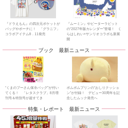
『ドラえもん』の四次元ポケットが
『ムーミン』やピーターラビット
バッグやポーチに！ 「グラニフ」
の“2027年版カレンダー”登場！ く
コラボアイテム8．11発売
らはしれい×サンリオコラボも新展
開
ブック 最新ニュース
“くまのプーさん保冷バッグ”が付い
ポムポムプリンの“おしりクッショ
てくる！ 「レタスクラブ」8月増
ン”が付録！ デビュー30周年を記
刊号＆特別号が超すてき
念したムック発売へ
特集・レポート 最新ニュース