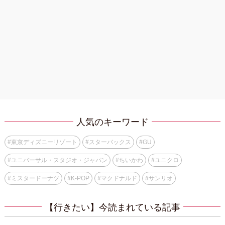
人気のキーワード
#
東京ディズニーリゾート
#
スターバックス
#
GU
#
ユニバーサル・スタジオ・ジャパン
#
ちいかわ
#
ユニクロ
#
ミスタードーナツ
#
K-POP
#
マクドナルド
#
サンリオ
【行きたい】今読まれている記事