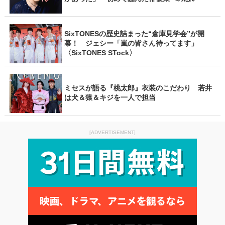
SixTONESの歴史詰まった“倉庫見学会”が開
幕！ ジェシー「嵐の皆さん待ってます」
〈SixTONES STock〉
ミセスが語る『桃太郎』衣装のこだわり 若井
は犬＆猿＆キジを一人で担当
[ADVERTISEMENT]