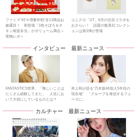
ファミマ“45％増量作戦”全13商品お
ユニクロ「UT」8月の注目コラボを
披露目！ 初登場「3色そぼろ＆チ
おさらい！ 話題の集英社コレクシ
キン南蛮弁当」がボリューム満点＜
ョンは第3弾が登場
実物レポ＞
インタビュー 最新ニュース
FANTASTICS世界、「悔しいことは
井上和が語る“乃木坂46加入5年目の
たくさん経験してきた」 人生にお
現在地” 「グループを発信するフェ
いて大切にしているものとは？
ーズに」
カルチャー 最新ニュース