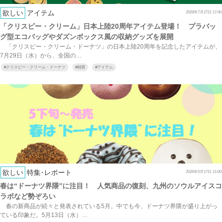
欲しい
アイテム
2026年7月27日 17:40
「クリスピー・クリーム」日本上陸20周年アイテム登場！ プラバッ
グ型エコバッグやダズンボックス風の収納グッズを展開
「クリスピー・クリーム・ドーナツ」の日本上陸20周年を記念したアイテムが、
7月29日（水）から、全国の…
#
クリスピー・クリーム・ドーナツ
#
雑貨
#
アイテム
欲しい
特集･レポート
2026年5月17日 11:00
春は“ドーナツ界隈”に注目！ 人気商品の復刻、九州のソウルアイスコ
ラボなど勢ぞろい
春の新商品が続々と発表されている5月。中でも今、ドーナツ界隈が盛り上がっ
ている印象だ。5月13日（水）…