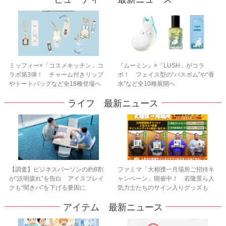
ミッフィー×「コスメキッチン」コ
『ムーミン』×「LUSH」がコラ
ラボ第3弾！ チャーム付きリップ
ボ！ フェイス型の“バスボム”や“香
やトートバッグなど全18種登場へ
水”など全10種展開へ
ライフ 最新ニュース
【調査】ビジネスパーソンの約8割
ファミマ「大相撲一月場所ご招待キ
が“説明疲れ”を告白 アイスブレイ
ャンペーン」開催中！ 若隆景ら人
クも“聞きパ”を下げる要因に
気力士たちのサイン入りグッズも
アイテム 最新ニュース