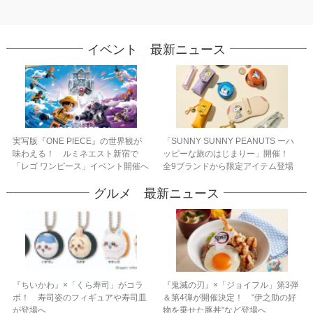
イベント 最新ニュース
実写版『ONE PIECE』の世界観が
「SUNNY SUNNY PEANUTS ーハ
味わえる！ ルミネエスト新宿で
ッピーな旅のはじまりー」開催！
「レゴ ワンピース」イベント開催へ
全9ブランドから限定アイテム登場
グルメ 最新ニュース
『ちいかわ』×「くら寿司」がコラ
『鬼滅の刃』×「ジョイフル」第3弾
ボ！ 寿司姿のフィギュアや寿司皿
＆第4弾が開催決定！ “伊之助の好
が登場へ
物を乗せた豚丼”など登場へ