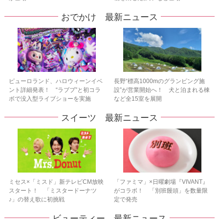
おでかけ 最新ニュース
ピューロランド、ハロウィーンイベ
長野“標高1000mのグランピング施
ント詳細発表！ “ラブブ”と初コラ
設”が営業開始へ！ 犬と泊まれる棟
ボで没入型ライブショーを実施
など全15室を展開
スイーツ 最新ニュース
ミセス×「ミスド」新テレビCM放映
「ファミマ」×日曜劇場『VIVANT』
スタート！ 「ミスタードーナツ
がコラボ！ 「別班饅頭」を数量限
♪」の替え歌に初挑戦
定で発売
ビューティー 最新ニュース