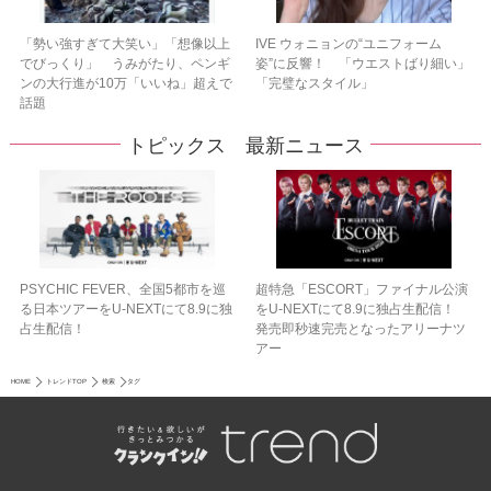
「勢い強すぎて大笑い」「想像以上
IVE ウォニョンの“ユニフォーム
でびっくり」 うみがたり、ペンギ
姿”に反響！ 「ウエストばり細い」
ンの大行進が10万「いいね」超えで
「完璧なスタイル」
話題
トピックス 最新ニュース
PSYCHIC FEVER、全国5都市を巡
超特急「ESCORT」ファイナル公演
る日本ツアーをU‐NEXTにて8.9に独
をU-NEXTにて8.9に独占生配信！
占生配信！
発売即秒速完売となったアリーナツ
アー
HOME
トレンドTOP
検索
タグ