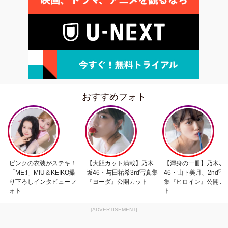
おすすめフォト
ピンクの衣装がステキ！
【大胆カット満載】乃木
【渾身の一冊】乃木坂
「ME:I」MIU＆KEIKO撮
坂46・与田祐希3rd写真集
46・山下美月、2nd写
り下ろしインタビューフ
『ヨーダ』公開カット
集『ヒロイン』公開カ
ォト
ト
[ADVERTISEMENT]