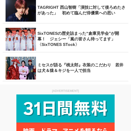
TAGRIGHT 西山智樹「演技に対して後ろめたさ
があった」 初めて臨んだ俳優業への思い
SixTONESの歴史詰まった“倉庫見学会”が開
幕！ ジェシー「嵐の皆さん待ってます」
〈SixTONES STock〉
ミセスが語る『桃太郎』衣装のこだわり 若井
は犬＆猿＆キジを一人で担当
[ADVERTISEMENT]