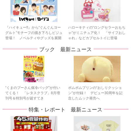
『ハイキュー!!』から“ぐんぐんヨー
ハローキティの“ロングセラーおもち
グルト”モチーフの描き下ろしビジュ
ゃ”がミニチュア化！ 「サイフおし
登場！ ノベルティやグッズを展開
ゃれ」などカプセルトイに登場
ブック 最新ニュース
“くまのプーさん保冷バッグ”が付い
ポムポムプリンの“おしりクッショ
てくる！ 「レタスクラブ」8月増
ン”が付録！ デビュー30周年を記
刊号＆特別号が超すてき
念したムック発売へ
特集・レポート 最新ニュース