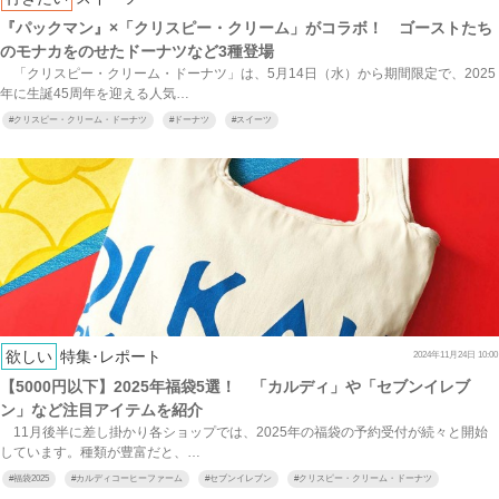
『パックマン』×「クリスピー・クリーム」がコラボ！ ゴーストたち
のモナカをのせたドーナツなど3種登場
「クリスピー・クリーム・ドーナツ」は、5月14日（水）から期間限定で、2025
年に生誕45周年を迎える人気…
#
クリスピー・クリーム・ドーナツ
#
ドーナツ
#
スイーツ
欲しい
特集･レポート
2024年11月24日 10:00
【5000円以下】2025年福袋5選！ 「カルディ」や「セブンイレブ
ン」など注目アイテムを紹介
11月後半に差し掛かり各ショップでは、2025年の福袋の予約受付が続々と開始
しています。種類が豊富だと、…
#
福袋2025
#
カルディコーヒーファーム
#
セブンイレブン
#
クリスピー・クリーム・ドーナツ