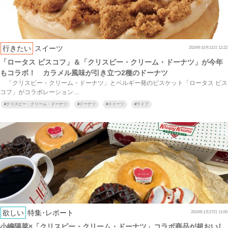
行きたい
スイーツ
2024年10月21日 12:22
「ロータス ビスコフ」＆「クリスピー・クリーム・ドーナツ」が今年
もコラボ！ カラメル風味が引き立つ2種のドーナツ
「クリスピー・クリーム・ドーナツ」とベルギー発のビスケット「ロータス ビス
コフ」がコラボレーション…
#
クリスピー・クリーム・ドーナツ
#
ドーナツ
#
スイーツ
#
ライフ
欲しい
特集･レポート
2024年1月27日 11:00
小嶋陽菜×「クリスピー・クリーム・ドーナツ」コラボ商品が超おいし