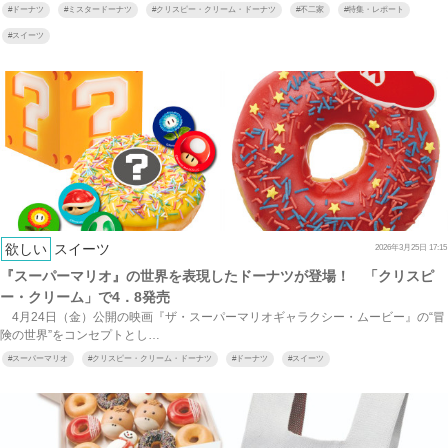
#
ドーナツ
#
ミスタードーナツ
#
クリスピー・クリーム・ドーナツ
#
不二家
#
特集・レポート
#
スイーツ
欲しい
スイーツ
2026年3月25日 17:15
『スーパーマリオ』の世界を表現したドーナツが登場！ 「クリスピ
ー・クリーム」で4．8発売
4月24日（金）公開の映画『ザ・スーパーマリオギャラクシー・ムービー』の“冒
険の世界”をコンセプトとし…
#
スーパーマリオ
#
クリスピー・クリーム・ドーナツ
#
ドーナツ
#
スイーツ