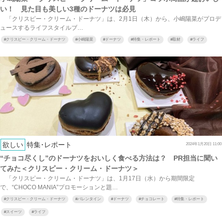
い！ 見た目も美しい3種のドーナツは必見
「クリスピー・クリーム・ドーナツ」は、2月1日（木）から、小嶋陽菜がプロデ
ュースするライフスタイルブ…
#
クリスピー・クリーム・ドーナツ
#
小嶋陽菜
#
ドーナツ
#
特集・レポート
#
取材
#
ライフ
欲しい
特集･レポート
2024年1月20日 11:00
“チョコ尽くし”のドーナツをおいしく食べる方法は？ PR担当に聞い
てみた＜クリスピー・クリーム・ドーナツ＞
「クリスピー・クリーム・ドーナツ」は、1月17日（水）から期間限定
で、“CHOCO MANIA”プロモーションと題…
#
クリスピー・クリーム・ドーナツ
#
バレンタイン
#
ドーナツ
#
チョコレート
#
特集・レポート
#
スイーツ
#
ライフ