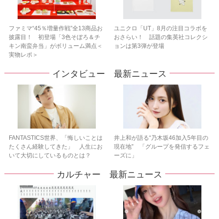
ファミマ“45％増量作戦”全13商品お
ユニクロ「UT」8月の注目コラボを
披露目！ 初登場「3色そぼろ＆チ
おさらい！ 話題の集英社コレクシ
キン南蛮弁当」がボリューム満点＜
ョンは第3弾が登場
実物レポ＞
インタビュー 最新ニュース
FANTASTICS世界、「悔しいことは
井上和が語る“乃木坂46加入5年目の
たくさん経験してきた」 人生にお
現在地” 「グループを発信するフェ
いて大切にしているものとは？
ーズに」
カルチャー 最新ニュース