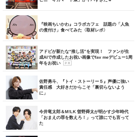
『映画ちいかわ』コラボカフェ 話題の「人魚
の煮付け」食べてみた〈取材レポ〉
アドビが新たな“推し活”を実現！ ファンが生
成AIで作成したお祝い画像でfav meデビュー1周
年をお祝い
P R
佐野勇斗、『トイ・ストーリー５』声優に強い
責任感 大好きだからこそ「裏切らないよう
に」
今井竜太郎＆M!LK 曽野舜太が明かす少年時代
「おまえの罪を数えろ！」って誰にでも言って
た