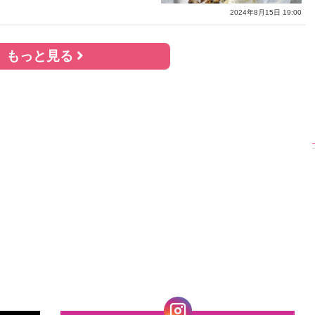
2024年8月15日 19:00
もっと見る
版！】乃
【インタビューフォ
ピンクの衣装がステ
【大
山下美月
ト】櫻坂46・田村保
キ！ 「ME:I」MIU＆
乃木
集」公開カ
乃、山崎天＜TGC
KEIKO撮り下ろしイ
3r
2023 A／W＞
ンタビューフォト
ダ』