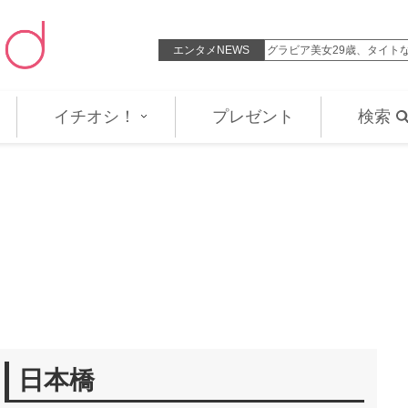
釣りで五輪金メダル”を目指す女…
エンタメNEWS
グラビア美女29歳、タイト
イチオシ！
プレゼント
検索
日本橋