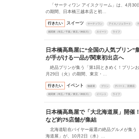
「サーティワン アイスクリーム」は、4月30
の期間、日本橋三越本店と初…
スイーツ
行きたい
サーティワン
アイス／ジェラート
南関東（埼玉／千葉／東京／神奈川）
スイーツ
ライフ
日本橋高島屋に“全国の人気プリン”集
が手がける一品が関東初出店へ
絶品プリンが集う「第1回ときめく！プリンお取
月29日（火）の期間、東京・…
イベント
行きたい
物産展
プリン
デパート、百貨店
南関東（埼玉／千葉／東京／神奈川）
イベント
ライフ
日本橋高島屋で「大北海道展」開催
など約75店舗が集結
北海道駐在バイヤー厳選の絶品グルメが集う「第
海道展」が、10月2日（水）…