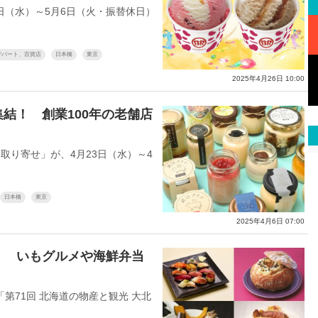
日（水）～5月6日（火・振替休日）
デパート、百貨店
日本橋
東京
2025年4月26日 10:00
結！ 創業100年の老舗店
り寄せ」が、4月23日（水）～4
日本橋
東京
2025年4月6日 07:00
！ いもグルメや海鮮弁当
71回 北海道の物産と観光 大北