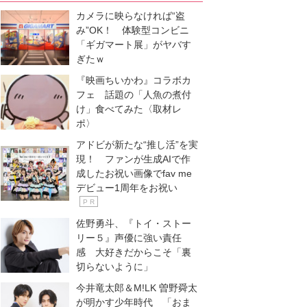
カメラに映らなければ“盗
み”OK！ 体験型コンビニ
「ギガマート展」がヤバす
ぎたｗ
『映画ちいかわ』コラボカ
フェ 話題の「人魚の煮付
け」食べてみた〈取材レ
ポ〉
アドビが新たな“推し活”を実
現！ ファンが生成AIで作
成したお祝い画像でfav me
デビュー1周年をお祝い
P R
佐野勇斗、『トイ・ストー
リー５』声優に強い責任
感 大好きだからこそ「裏
切らないように」
今井竜太郎＆M!LK 曽野舜太
が明かす少年時代 「おま