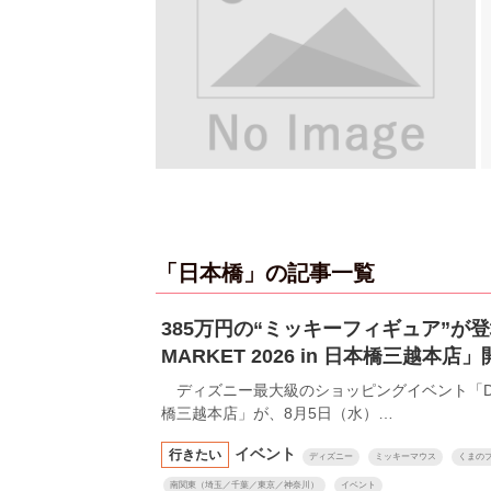
「日本橋」の記事一覧
385万円の“ミッキーフィギュア”が登場！
MARKET 2026 in 日本橋三越本店
ディズニー最大級のショッピングイベント「Disney T
橋三越本店」が、8月5日（水）…
イベント
行きたい
ディズニー
ミッキーマウス
くまの
南関東（埼玉／千葉／東京／神奈川）
イベント