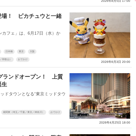
2026年8月5日 17:00
登場！ ピカチュウと一緒
カフェ」は、6月17日（水）か
日本橋
東京
大阪
／和歌山）
おでかけ
2026年6月3日 20:00
秋グランドオープン！ 上質
誕生
ッドタウンとなる“東京ミッドタウ
南関東（埼玉／千葉／東京／神奈川）
おでかけ
2026年4月25日 18:00