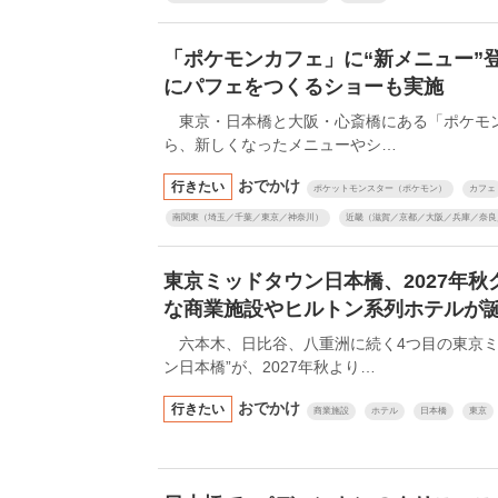
「ポケモンカフェ」に“新メニュー”
にパフェをつくるショーも実施
東京・日本橋と大阪・心斎橋にある「ポケモン
ら、新しくなったメニューやシ…
おでかけ
行きたい
ポケットモンスター（ポケモン）
カフェ
南関東（埼玉／千葉／東京／神奈川）
近畿（滋賀／京都／大阪／兵庫／奈良
東京ミッドタウン日本橋、2027年
な商業施設やヒルトン系列ホテルが
六本木、日比谷、八重洲に続く4つ目の東京ミ
ン日本橋”が、2027年秋より…
おでかけ
行きたい
商業施設
ホテル
日本橋
東京