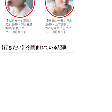
胆カット満載】
【渾身の一冊】乃木
【超貴重】デビュー
坂46・与田祐希
坂46・山下美月、
前の初々しい姿が見
d写真集『ヨー
2nd写真集『ヒロイ
られる「ILLIT」のセ
公開カット
ン』公開カット
ルカ独占公開
【行きたい】今読まれている記事