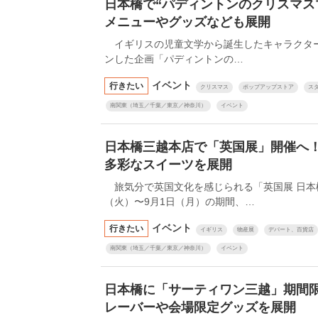
日本橋で“パディントンのクリスマス
メニューやグッズなども展開
イギリスの児童文学から誕生したキャラクター
ンした企画「パディントンの…
イベント
行きたい
クリスマス
ポップアップストア
ス
南関東（埼玉／千葉／東京／神奈川）
イベント
日本橋三越本店で「英国展」開催へ
多彩なスイーツを展開
旅気分で英国文化を感じられる「英国展 日本橋三
（火）〜9月1日（月）の期間、…
イベント
行きたい
イギリス
物産展
デパート、百貨店
南関東（埼玉／千葉／東京／神奈川）
イベント
日本橋に「サーティワン三越」期間
レーバーや会場限定グッズを展開