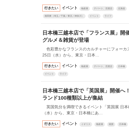
イベント
行きたい
物産展
デパート、百貨店
北海道
南関東（埼玉／千葉／東京／神奈川）
イベント
ライフ
日本橋三越本店で「フランス展」開
グルメ＆雑貨が登場
色彩豊かなフランスのカルチャーにフォーカスし
25日（水）から、東京・日本…
イベント
行きたい
物産展
デパート、百貨店
日本橋
イベント
ライフ
日本橋三越本店で「英国展」開催へ
ランド100種類以上が集結
英国気分を満喫できるイベント「英国展 日本橋三
（水）から、東京・日本橋にあ…
イベント
行きたい
イギリス
物産展
雑貨
日本橋