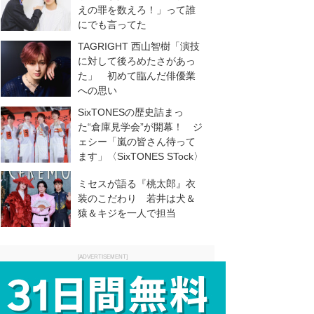
えの罪を数えろ！」って誰
にでも言ってた
TAGRIGHT 西山智樹「演技
に対して後ろめたさがあっ
た」 初めて臨んだ俳優業
への思い
SixTONESの歴史詰まっ
た“倉庫見学会”が開幕！ ジ
ェシー「嵐の皆さん待って
ます」〈SixTONES STock〉
ミセスが語る『桃太郎』衣
装のこだわり 若井は犬＆
猿＆キジを一人で担当
[ADVERTISEMENT]