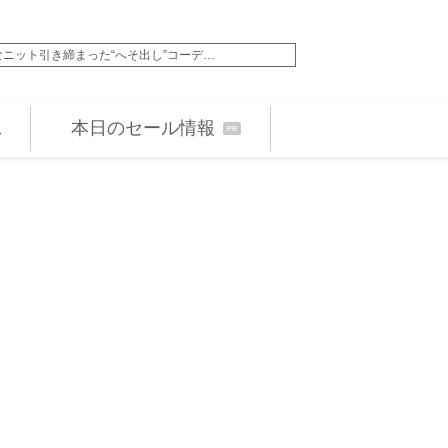
なニット引き締まった“へそ出し”コーデ…
「脚の長さ比べ勝てる
本日のセール情報
PR