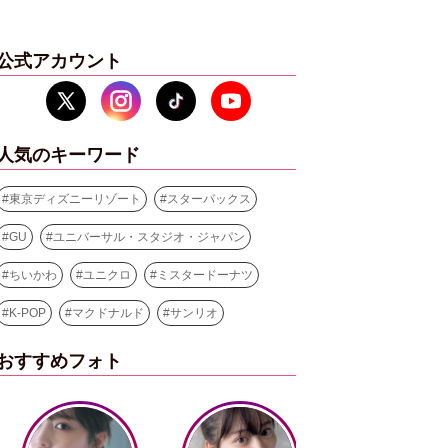
公式アカウント
人気のキーワード
#
東京ディズニーリゾート
#
スターバックス
#
GU
#
ユニバーサル・スタジオ・ジャパン
#
ちいかわ
#
ユニクロ
#
ミスタードーナツ
#
K-POP
#
マクドナルド
#
サンリオ
おすすめフォト