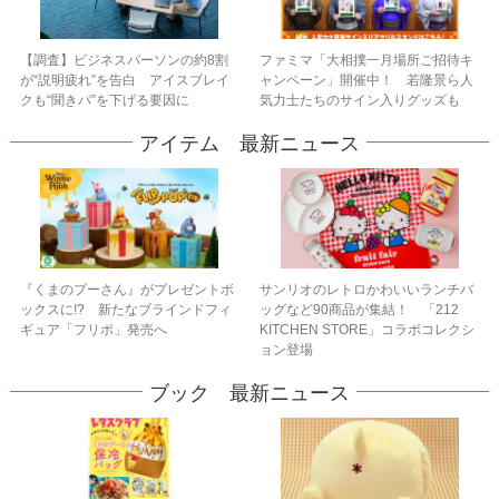
【調査】ビジネスパーソンの約8割
ファミマ「大相撲一月場所ご招待キ
が“説明疲れ”を告白 アイスブレイ
ャンペーン」開催中！ 若隆景ら人
クも“聞きパ”を下げる要因に
気力士たちのサイン入りグッズも
アイテム 最新ニュース
『くまのプーさん』がプレゼントボ
サンリオのレトロかわいいランチバ
ックスに!? 新たなブラインドフィ
ッグなど90商品が集結！ 「212
ギュア「フリポ」発売へ
KITCHEN STORE」コラボコレクシ
ョン登場
ブック 最新ニュース