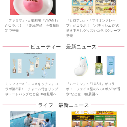
「ファミマ」×日曜劇場『VIVANT』
『ヒロアカ』×「マリオンクレー
がコラボ！ 「別班饅頭」を数量限
プ」がコラボ！ “パティシエ姿”の
定で発売
描き下ろしグッズやコラボクレープ
発売
ビューティー 最新ニュース
ミッフィー×「コスメキッチン」コ
『ムーミン』×「LUSH」がコラ
ラボ第3弾！ チャーム付きリップ
ボ！ フェイス型の“バスボム”や“香
やトートバッグなど全18種登場へ
水”など全10種展開へ
ライフ 最新ニュース