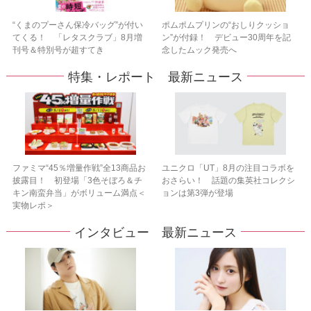
“くまのプーさん保冷バッグ”が付い
ポムポムプリンの“おしりクッショ
てくる！ 「レタスクラブ」8月増
ン”が付録！ デビュー30周年を記
刊号＆特別号が超すてき
念したムック発売へ
特集・レポート 最新ニュース
ファミマ“45％増量作戦”全13商品お
ユニクロ「UT」8月の注目コラボを
披露目！ 初登場「3色そぼろ＆チ
おさらい！ 話題の集英社コレクシ
キン南蛮弁当」がボリューム満点＜
ョンは第3弾が登場
実物レポ＞
インタビュー 最新ニュース