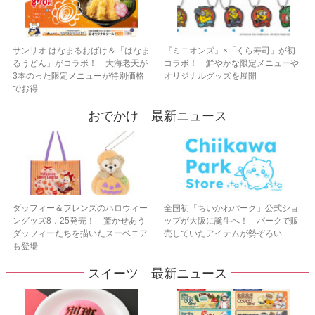
サンリオ はなまるおばけ＆「はなま
『ミニオンズ』×「くら寿司」が初
るうどん」がコラボ！ 大海老天が
コラボ！ 鮮やかな限定メニューや
3本のった限定メニューが特別価格
オリジナルグッズを展開
でお得
おでかけ 最新ニュース
ダッフィー＆フレンズのハロウィー
全国初「ちいかわパーク」公式ショ
ングッズ8．25発売！ 驚かせあう
ップが大阪に誕生へ！ パークで販
ダッフィーたちを描いたスーベニア
売していたアイテムが勢ぞろい
も登場
スイーツ 最新ニュース