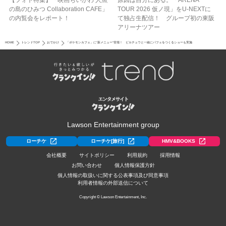
【フォト特集】「映画ちいかわ 人魚
原因は自分にある。「ARENA
の島のひみつ Collaboration CAFE」
TOUR 2026 仮ノ現」をU-NEXTに
の内覧会をレポート！
て独占生配信！ グループ初の東阪
アリーナツアー
HOME
トレンドTOP
おでかけ
「ポケモンカフェ」に“新メニュー”登場！ ピカチュウと一緒にパフェをつくるショーも実施
Lawson Entertainment group
ローチケ
ローチケ[旅行]
HMV&BOOKS
会社概要
サイトポリシー
利用規約
採用情報
お問い合わせ
個人情報保護方針
個人情報の取扱いに関する公表事項及び同意事項
利用者情報の外部送信について
Copyright © Lawson Entertainment, Inc.