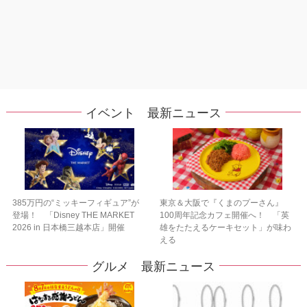
イベント 最新ニュース
385万円の“ミッキーフィギュア”が
東京＆大阪で『くまのプーさん』
登場！ 「Disney THE MARKET
100周年記念カフェ開催へ！ 「英
2026 in 日本橋三越本店」開催
雄をたたえるケーキセット」が味わ
える
グルメ 最新ニュース