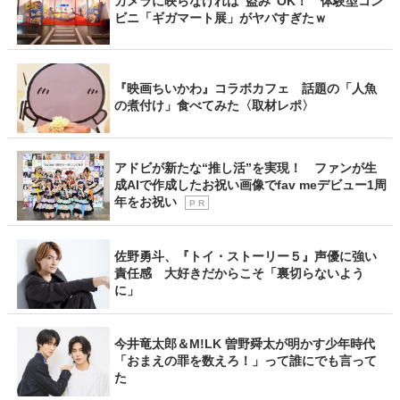
カメラに映らなければ“盗み”OK！ 体験型コン
ビニ「ギガマート展」がヤバすぎたｗ
『映画ちいかわ』コラボカフェ 話題の「人魚
の煮付け」食べてみた〈取材レポ〉
アドビが新たな“推し活”を実現！ ファンが生
成AIで作成したお祝い画像でfav meデビュー1周
年をお祝い
P R
佐野勇斗、『トイ・ストーリー５』声優に強い
責任感 大好きだからこそ「裏切らないよう
に」
今井竜太郎＆M!LK 曽野舜太が明かす少年時代
「おまえの罪を数えろ！」って誰にでも言って
た