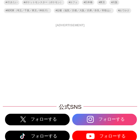
#
行きたい
#
ポケットモンスター（ポケモン）
#
カフェ
#
日本橋
#
東京
#
大阪
#
南関東（埼玉／千葉／東京／神奈川）
#
近畿（滋賀／京都／大阪／兵庫／奈良／和歌山）
#
おでかけ
[ADVERTISEMENT]
公式SNS
フォローする
フォローする
フォローする
フォローする