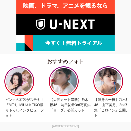
おすすめフォト
ピンクの衣装がステキ！
【大胆カット満載】乃木
【渾身の一冊】乃木坂
「ME:I」MIU＆KEIKO撮
坂46・与田祐希3rd写真集
46・山下美月、2nd写
り下ろしインタビューフ
『ヨーダ』公開カット
集『ヒロイン』公開カ
ォト
ト
[ADVERTISEMENT]