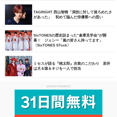
TAGRIGHT 西山智樹「演技に対して後ろめたさ
があった」 初めて臨んだ俳優業への思い
SixTONESの歴史詰まった“倉庫見学会”が開
幕！ ジェシー「嵐の皆さん待ってます」
〈SixTONES STock〉
ミセスが語る『桃太郎』衣装のこだわり 若井
は犬＆猿＆キジを一人で担当
[ADVERTISEMENT]