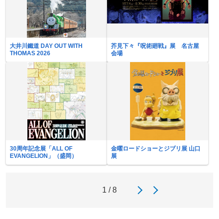
大井川鐵道 DAY OUT WITH
芥見下々『呪術廻戦』展 名古屋
THOMAS 2026
会場
30周年記念展「ALL OF
金曜ロードショーとジブリ展 山口
EVANGELION」（盛岡）
展
1 / 8