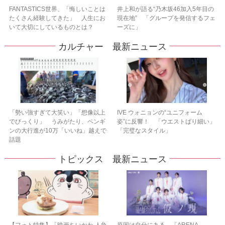
FANTASTICS世界、「悔しいことは
井上和が語る“乃木坂46加入5年目の
たくさん経験してきた」 人生にお
現在地” 「グループを発信するフェ
いて大切にしているものとは？
ーズに」
カルチャー 最新ニュース
「勢い強すぎて大笑い」「想像以上
IVE ウォニョンの“ユニフォーム
でびっくり」 うみがたり、ペンギ
姿”に反響！ 「ウエストばり細い」
ンの大行進が10万「いいね」越えで
「完璧なスタイル」
話題
トピックス 最新ニュース