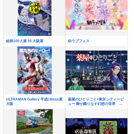
絵師100人展 16 大阪展
幼ラブフェス
ULTRAMAN Gallery 平成climax展
薬屋のひとりごと×東京シティービ
大阪
ュー 舞が織りなす幻想の世界 ―
天空に響く、舞のしらべ―