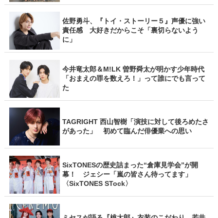
佐野勇斗、『トイ・ストーリー５』声優に強い
責任感 大好きだからこそ「裏切らないよう
に」
今井竜太郎＆M!LK 曽野舜太が明かす少年時代
「おまえの罪を数えろ！」って誰にでも言って
た
TAGRIGHT 西山智樹「演技に対して後ろめたさ
があった」 初めて臨んだ俳優業への思い
SixTONESの歴史詰まった“倉庫見学会”が開
幕！ ジェシー「嵐の皆さん待ってます」
〈SixTONES STock〉
ミセスが語る『桃太郎』衣装のこだわり 若井