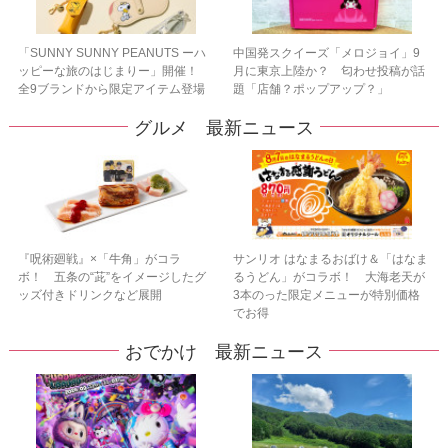
「SUNNY SUNNY PEANUTS ーハ
中国発スクイーズ「メロジョイ」9
ッピーな旅のはじまりー」開催！
月に東京上陸か？ 匂わせ投稿が話
全9ブランドから限定アイテム登場
題「店舗？ポップアップ？」
グルメ 最新ニュース
『呪術廻戦』×「牛角」がコラ
サンリオ はなまるおばけ＆「はなま
ボ！ 五条の“茈”をイメージしたグ
るうどん」がコラボ！ 大海老天が
ッズ付きドリンクなど展開
3本のった限定メニューが特別価格
でお得
おでかけ 最新ニュース