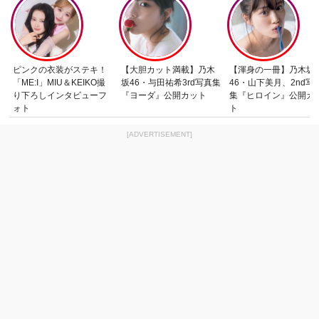
ピンクの衣装がステキ！
【大胆カット満載】乃木
【渾身の一冊】乃木坂
「ME:I」MIU＆KEIKO撮
坂46・与田祐希3rd写真集
46・山下美月、2nd写
り下ろしインタビューフ
『ヨーダ』公開カット
集『ヒロイン』公開カ
ォト
ト
[ADVERTISEMENT]