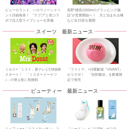
ピューロランド、ハロウィーンイベ
長野“標高1000mのグランピング施
ント詳細発表！ “ラブブ”と初コラ
設”が営業開始へ！ 犬と泊まれる棟
ボで没入型ライブショーを実施
など全15室を展開
スイーツ 最新ニュース
ミセス×「ミスド」新テレビCM放映
「ファミマ」×日曜劇場『VIVANT』
スタート！ 「ミスタードーナツ
がコラボ！ 「別班饅頭」を数量限
♪」の替え歌に初挑戦
定で発売
ビューティー 最新ニュース
ミッフィー×「コスメキッチン」コ
『ムーミン』×「LUSH」がコラ