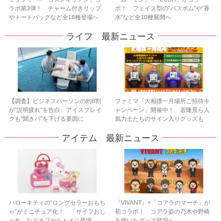
ラボ第3弾！ チャーム付きリップ
ボ！ フェイス型の“バスボム”や“香
やトートバッグなど全18種登場へ
水”など全10種展開へ
ライフ 最新ニュース
【調査】ビジネスパーソンの約8割
ファミマ「大相撲一月場所ご招待キ
が“説明疲れ”を告白 アイスブレイ
ャンペーン」開催中！ 若隆景ら人
クも“聞きパ”を下げる要因に
気力士たちのサイン入りグッズも
アイテム 最新ニュース
ハローキティの“ロングセラーおもち
『VIVANT』×「コアラのマーチ」が
ゃ”がミニチュア化！ 「サイフおし
初コラボ！ コアラ姿の乃木や野崎
ゃれ」などカプセルトイに登場
を描いたグッズ登場へ