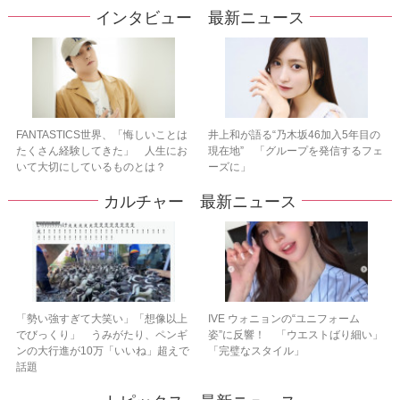
インタビュー 最新ニュース
FANTASTICS世界、「悔しいことは
井上和が語る“乃木坂46加入5年目の
たくさん経験してきた」 人生にお
現在地” 「グループを発信するフェ
いて大切にしているものとは？
ーズに」
カルチャー 最新ニュース
「勢い強すぎて大笑い」「想像以上
IVE ウォニョンの“ユニフォーム
でびっくり」 うみがたり、ペンギ
姿”に反響！ 「ウエストばり細い」
ンの大行進が10万「いいね」超えで
「完璧なスタイル」
話題