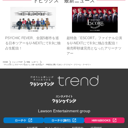
トピックス 最新ニュース
PSYCHIC FEVER、全国5都市を巡
超特急「ESCORT」ファイナル公演
る日本ツアーをU‐NEXTにて8.9に独
をU-NEXTにて8.9に独占生配信！
占生配信！
発売即秒速完売となったアリーナツ
アー
HOME
トレンドTOP
特集・レポート
“チョコ尽くし”のドーナツをおいしく食べる方法は？ PR担当に聞いてみた＜クリスピー・クリーム・ドーナツ＞
Lawson Entertainment group
ローチケ
ローチケ[旅行]
HMV&BOOKS