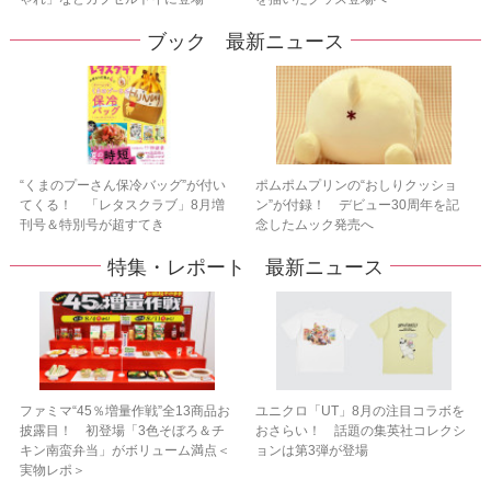
ブック 最新ニュース
“くまのプーさん保冷バッグ”が付い
ポムポムプリンの“おしりクッショ
てくる！ 「レタスクラブ」8月増
ン”が付録！ デビュー30周年を記
刊号＆特別号が超すてき
念したムック発売へ
特集・レポート 最新ニュース
ファミマ“45％増量作戦”全13商品お
ユニクロ「UT」8月の注目コラボを
披露目！ 初登場「3色そぼろ＆チ
おさらい！ 話題の集英社コレクシ
キン南蛮弁当」がボリューム満点＜
ョンは第3弾が登場
実物レポ＞