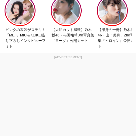
ピンクの衣装がステキ！
【大胆カット満載】乃木
【渾身の一冊】乃木坂
「ME:I」MIU＆KEIKO撮
坂46・与田祐希3rd写真集
46・山下美月、2nd写
り下ろしインタビューフ
『ヨーダ』公開カット
集『ヒロイン』公開カ
ォト
ト
[ADVERTISEMENT]