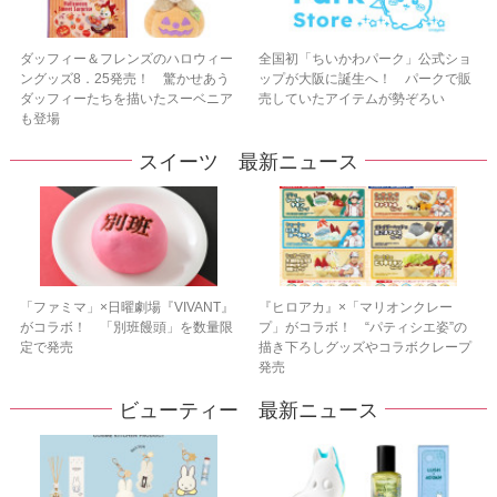
ダッフィー＆フレンズのハロウィー
全国初「ちいかわパーク」公式ショ
ングッズ8．25発売！ 驚かせあう
ップが大阪に誕生へ！ パークで販
ダッフィーたちを描いたスーベニア
売していたアイテムが勢ぞろい
も登場
スイーツ 最新ニュース
「ファミマ」×日曜劇場『VIVANT』
『ヒロアカ』×「マリオンクレー
がコラボ！ 「別班饅頭」を数量限
プ」がコラボ！ “パティシエ姿”の
定で発売
描き下ろしグッズやコラボクレープ
発売
ビューティー 最新ニュース