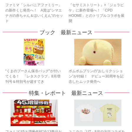
ファミマ「シルバニアファミリー」
『セサミストリート』×「ジェラピ
の新作くじ発売へ！ A賞は“シマエ
ケ」に新作登場へ！ 「CPD
ナガの赤ちゃん＆ほいくえん”のセッ
HOOME」とのトリプルコラボを展
ト
開
ブック 最新ニュース
“くまのプーさん保冷バッグ”が付い
ポムポムプリンの“おしりクッショ
てくる！ 「レタスクラブ」8月増
ン”が付録！ デビュー30周年を記
刊号＆特別号が超すてき
念したムック発売へ
特集・レポート 最新ニュース
ファミマ“45％増量作戦”全13商品お
ユニクロ「UT」8月の注目コラボを