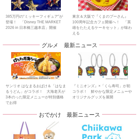
385万円の“ミッキーフィギュア”が
東京＆大阪で『くまのプーさん』
登場！ 「Disney THE MARKET
100周年記念カフェ開催へ！ 「英
2026 in 日本橋三越本店」開催
雄をたたえるケーキセット」が味わ
える
グルメ 最新ニュース
サンリオ はなまるおばけ＆「はなま
『ミニオンズ』×「くら寿司」が初
るうどん」がコラボ！ 大海老天が
コラボ！ 鮮やかな限定メニューや
3本のった限定メニューが特別価格
オリジナルグッズを展開
でお得
おでかけ 最新ニュース