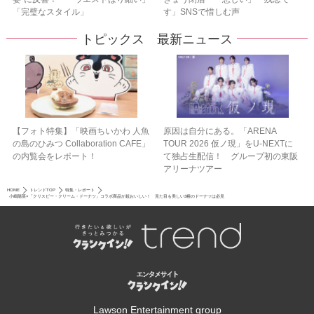
「完璧なスタイル」
す」SNSで惜しむ声
トピックス 最新ニュース
【フォト特集】「映画ちいかわ 人魚
原因は自分にある。「ARENA
の島のひみつ Collaboration CAFE」
TOUR 2026 仮ノ現」をU-NEXTに
の内覧会をレポート！
て独占生配信！ グループ初の東阪
アリーナツアー
HOME
トレンドTOP
特集・レポート
小嶋陽菜×「クリスピー・クリーム・ドーナツ」コラボ商品が超おいしい！ 見た目も美しい3種のドーナツは必見
Lawson Entertainment group