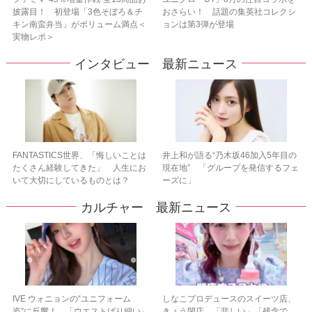
披露目！ 初登場「3色そぼろ＆チ
おさらい！ 話題の集英社コレクシ
キン南蛮弁当」がボリューム満点＜
ョンは第3弾が登場
実物レポ＞
インタビュー 最新ニュース
FANTASTICS世界、「悔しいことは
井上和が語る“乃木坂46加入5年目の
たくさん経験してきた」 人生にお
現在地” 「グループを発信するフェ
いて大切にしているものとは？
ーズに」
カルチャー 最新ニュース
IVE ウォニョンの“ユニフォーム
しなこプロデュースのスイーツ店、
姿”に反響！ 「ウエストばり細い」
きょう閉店 「悲しい」「残念で