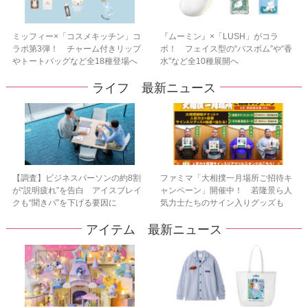
ミッフィー×「コスメキッチン」コ
『ムーミン』×「LUSH」がコラ
ラボ第3弾！ チャーム付きリップ
ボ！ フェイス型の“バスボム”や“香
やトートバッグなど全18種登場へ
水”など全10種展開へ
ライフ 最新ニュース
【調査】ビジネスパーソンの約8割
ファミマ「大相撲一月場所ご招待キ
が“説明疲れ”を告白 アイスブレイ
ャンペーン」開催中！ 若隆景ら人
クも“聞きパ”を下げる要因に
気力士たちのサイン入りグッズも
アイテム 最新ニュース