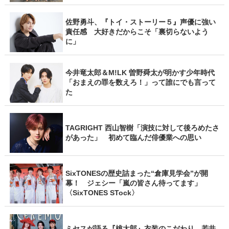
佐野勇斗、『トイ・ストーリー５』声優に強い
責任感 大好きだからこそ「裏切らないよう
に」
今井竜太郎＆M!LK 曽野舜太が明かす少年時代
「おまえの罪を数えろ！」って誰にでも言って
た
TAGRIGHT 西山智樹「演技に対して後ろめたさ
があった」 初めて臨んだ俳優業への思い
SixTONESの歴史詰まった“倉庫見学会”が開
幕！ ジェシー「嵐の皆さん待ってます」
〈SixTONES STock〉
ミセスが語る『桃太郎』衣装のこだわり 若井