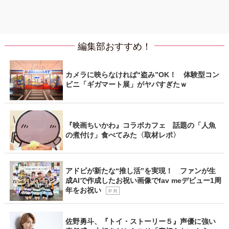
編集部おすすめ！
カメラに映らなければ“盗み”OK！ 体験型コン
ビニ「ギガマート展」がヤバすぎたｗ
『映画ちいかわ』コラボカフェ 話題の「人魚
の煮付け」食べてみた〈取材レポ〉
アドビが新たな“推し活”を実現！ ファンが生
成AIで作成したお祝い画像でfav meデビュー1周
年をお祝い
P R
佐野勇斗、『トイ・ストーリー５』声優に強い