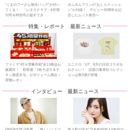
“くまのプーさん保冷バッグ”が付い
ポムポムプリンの“おしりクッショ
てくる！ 「レタスクラブ」8月増
ン”が付録！ デビュー30周年を記
刊号＆特別号が超すてき
念したムック発売へ
特集・レポート 最新ニュース
ファミマ“45％増量作戦”全13商品お
ユニクロ「UT」8月の注目コラボを
披露目！ 初登場「3色そぼろ＆チ
おさらい！ 話題の集英社コレクシ
キン南蛮弁当」がボリューム満点＜
ョンは第3弾が登場
実物レポ＞
インタビュー 最新ニュース
FANTASTICS世界、「悔しいことは
井上和が語る“乃木坂46加入5年目の