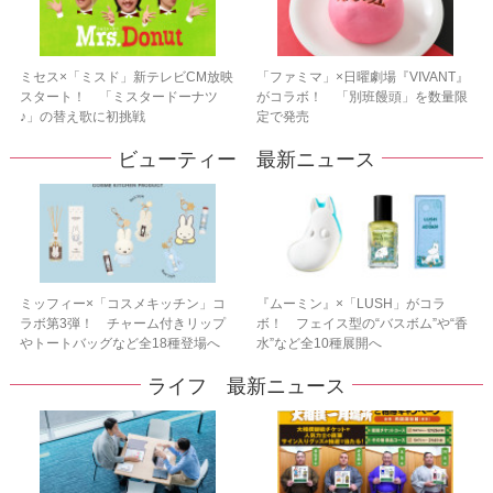
ミセス×「ミスド」新テレビCM放映
「ファミマ」×日曜劇場『VIVANT』
スタート！ 「ミスタードーナツ
がコラボ！ 「別班饅頭」を数量限
♪」の替え歌に初挑戦
定で発売
ビューティー 最新ニュース
ミッフィー×「コスメキッチン」コ
『ムーミン』×「LUSH」がコラ
ラボ第3弾！ チャーム付きリップ
ボ！ フェイス型の“バスボム”や“香
やトートバッグなど全18種登場へ
水”など全10種展開へ
ライフ 最新ニュース