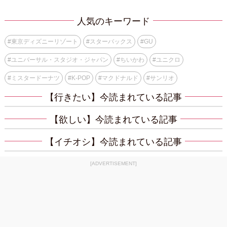
人気のキーワード
#
東京ディズニーリゾート
#
スターバックス
#
GU
#
ユニバーサル・スタジオ・ジャパン
#
ちいかわ
#
ユニクロ
#
ミスタードーナツ
#
K-POP
#
マクドナルド
#
サンリオ
【行きたい】今読まれている記事
【欲しい】今読まれている記事
【イチオシ】今読まれている記事
[ADVERTISEMENT]