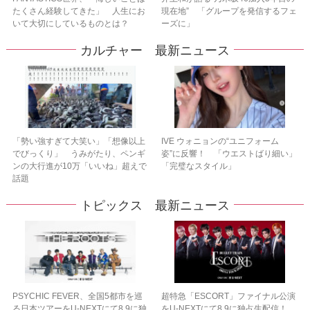
たくさん経験してきた」 人生にお
現在地” 「グループを発信するフェ
いて大切にしているものとは？
ーズに」
カルチャー 最新ニュース
「勢い強すぎて大笑い」「想像以上
IVE ウォニョンの“ユニフォーム
でびっくり」 うみがたり、ペンギ
姿”に反響！ 「ウエストばり細い」
ンの大行進が10万「いいね」超えで
「完璧なスタイル」
話題
トピックス 最新ニュース
PSYCHIC FEVER、全国5都市を巡
超特急「ESCORT」ファイナル公演
る日本ツアーをU‐NEXTにて8.9に独
をU-NEXTにて8.9に独占生配信！