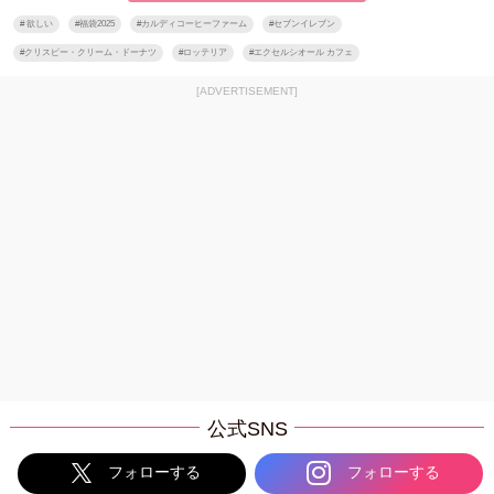
#
欲しい
#
福袋2025
#
カルディコーヒーファーム
#
セブンイレブン
#
クリスピー・クリーム・ドーナツ
#
ロッテリア
#
エクセルシオール カフェ
[ADVERTISEMENT]
公式SNS
フォローする
フォローする