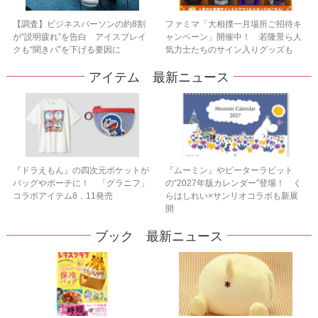
【調査】ビジネスパーソンの約8割
ファミマ「大相撲一月場所ご招待キ
が“説明疲れ”を告白 アイスブレイ
ャンペーン」開催中！ 若隆景ら人
クも“聞きパ”を下げる要因に
気力士たちのサイン入りグッズも
アイテム 最新ニュース
『ドラえもん』の四次元ポケットが
『ムーミン』やピーターラビット
バッグやポーチに！ 「グラニフ」
の“2027年版カレンダー”登場！ く
コラボアイテム8．11発売
らはしれい×サンリオコラボも新展
開
ブック 最新ニュース