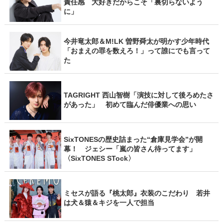
責任感 大好きだからこそ「裏切らないよう
に」
今井竜太郎＆M!LK 曽野舜太が明かす少年時代
「おまえの罪を数えろ！」って誰にでも言って
た
TAGRIGHT 西山智樹「演技に対して後ろめたさ
があった」 初めて臨んだ俳優業への思い
SixTONESの歴史詰まった“倉庫見学会”が開
幕！ ジェシー「嵐の皆さん待ってます」
〈SixTONES STock〉
ミセスが語る『桃太郎』衣装のこだわり 若井
は犬＆猿＆キジを一人で担当