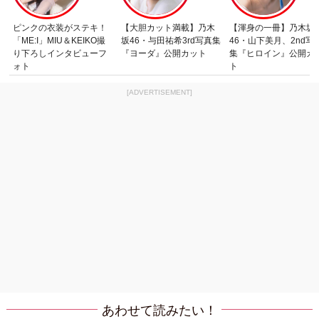
ピンクの衣装がステキ！
【大胆カット満載】乃木
【渾身の一冊】乃木坂
「ME:I」MIU＆KEIKO撮
坂46・与田祐希3rd写真集
46・山下美月、2nd写
り下ろしインタビューフ
『ヨーダ』公開カット
集『ヒロイン』公開カ
ォト
ト
[ADVERTISEMENT]
あわせて読みたい！