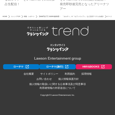
占生配信！
発売即秒速完売となったアリーナツ
アー
HOME
トレンドTOP
特集・レポート
【5000円以下】2025年福袋5選！ 「カルディ」や「セブンイレブン」など注目アイテムを紹介
1ページ
Lawson Entertainment group
ローチケ
ローチケ[旅行]
HMV&BOOKS
会社概要
サイトポリシー
利用規約
採用情報
お問い合わせ
個人情報保護方針
個人情報の取扱いに関する公表事項及び同意事項
利用者情報の外部送信について
Copyright © Lawson Entertainment, Inc.