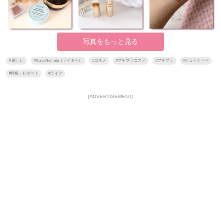
写真をもっと見る
#
欲しい
#
Nana Numoto（ライター）
#
コスメ
#
プチプラコスメ
#
プチプラ
#
ビューティー
#
特集・レポート
#
ライフ
[ADVERTISEMENT]