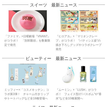
スイーツ 最新ニュース
「ファミマ」×日曜劇場『VIVANT』
『ヒロアカ』×「マリオンクレー
がコラボ！ 「別班饅頭」を数量限
プ」がコラボ！ “パティシエ姿”の
定で発売
描き下ろしグッズやコラボクレープ
発売
ビューティー 最新ニュース
ミッフィー×「コスメキッチン」コ
『ムーミン』×「LUSH」がコラ
ラボ第3弾！ チャーム付きリップ
ボ！ フェイス型の“バスボム”や“香
やトートバッグなど全18種登場へ
水”など全10種展開へ