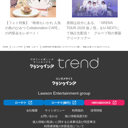
【フォト特集】「映画ちいかわ 人魚
原因は自分にある。「ARENA
の島のひみつ Collaboration CAFE」
TOUR 2026 仮ノ現」をU-NEXTに
の内覧会をレポート！
て独占生配信！ グループ初の東阪
アリーナツアー
HOME
トレンドTOP
特集・レポート
2019年SNSで評価が高かったプチプラコスメ4選！ 芸能人が使ってた“あのアイテム”も
Lawson Entertainment group
ローチケ
ローチケ[旅行]
HMV&BOOKS
会社概要
サイトポリシー
利用規約
採用情報
お問い合わせ
個人情報保護方針
個人情報の取扱いに関する公表事項及び同意事項
利用者情報の外部送信について