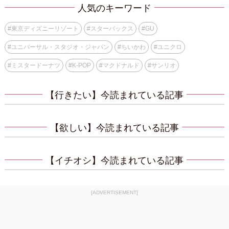
人気のキーワード
#
東京ディズニーリゾート
#
スターバックス
#
GU
#
ユニバーサル・スタジオ・ジャパン
#
ちいかわ
#
ユニクロ
#
ミスタードーナツ
#
K-POP
#
マクドナルド
#
サンリオ
【行きたい】今読まれている記事
【欲しい】今読まれている記事
【イチオシ】今読まれている記事
[ADVERTISEMENT]