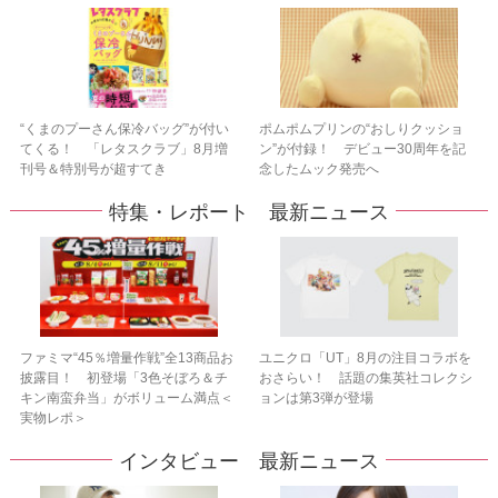
“くまのプーさん保冷バッグ”が付い
ポムポムプリンの“おしりクッショ
てくる！ 「レタスクラブ」8月増
ン”が付録！ デビュー30周年を記
刊号＆特別号が超すてき
念したムック発売へ
特集・レポート 最新ニュース
ファミマ“45％増量作戦”全13商品お
ユニクロ「UT」8月の注目コラボを
披露目！ 初登場「3色そぼろ＆チ
おさらい！ 話題の集英社コレクシ
キン南蛮弁当」がボリューム満点＜
ョンは第3弾が登場
実物レポ＞
インタビュー 最新ニュース