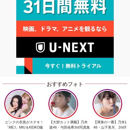
おすすめフォト
ピンクの衣装がステキ！
【大胆カット満載】乃木
【渾身の一冊】乃木坂
「ME:I」MIU＆KEIKO撮
坂46・与田祐希3rd写真集
46・山下美月、2nd写