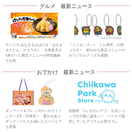
グルメ 最新ニュース
サンリオ はなまるおばけ＆「はなま
『ミニオンズ』×「くら寿司」が初
るうどん」がコラボ！ 大海老天が
コラボ！ 鮮やかな限定メニューや
3本のった限定メニューが特別価格
オリジナルグッズを展開
でお得
おでかけ 最新ニュース
ダッフィー＆フレンズのハロウィー
全国初「ちいかわパーク」公式ショ
ングッズ8．25発売！ 驚かせあう
ップが大阪に誕生へ！ パークで販
ダッフィーたちを描いたスーベニア
売していたアイテムが勢ぞろい
も登場