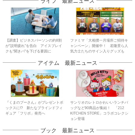
ライフ 最新ニュース
【調査】ビジネスパーソンの約8割
ファミマ「大相撲一月場所ご招待キ
が“説明疲れ”を告白 アイスブレイ
ャンペーン」開催中！ 若隆景ら人
クも“聞きパ”を下げる要因に
気力士たちのサイン入りグッズも
アイテム 最新ニュース
『くまのプーさん』がプレゼントボ
サンリオのレトロかわいいランチバ
ックスに!? 新たなブラインドフィ
ッグなど90商品が集結！ 「212
ギュア「フリポ」発売へ
KITCHEN STORE」コラボコレクシ
ョン登場
ブック 最新ニュース