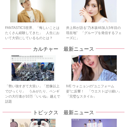
FANTASTICS世界、「悔しいことは
井上和が語る“乃木坂46加入5年目の
たくさん経験してきた」 人生にお
現在地” 「グループを発信するフェ
いて大切にしているものとは？
ーズに」
カルチャー 最新ニュース
「勢い強すぎて大笑い」「想像以上
IVE ウォニョンの“ユニフォーム
でびっくり」 うみがたり、ペンギ
姿”に反響！ 「ウエストばり細い」
ンの大行進が10万「いいね」越えで
「完璧なスタイル」
話題
トピックス 最新ニュース