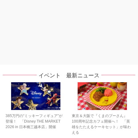
イベント 最新ニュース
385万円の“ミッキーフィギュア”が
東京＆大阪で『くまのプーさん』
登場！ 「Disney THE MARKET
100周年記念カフェ開催へ！ 「英
2026 in 日本橋三越本店」開催
雄をたたえるケーキセット」が味わ
える