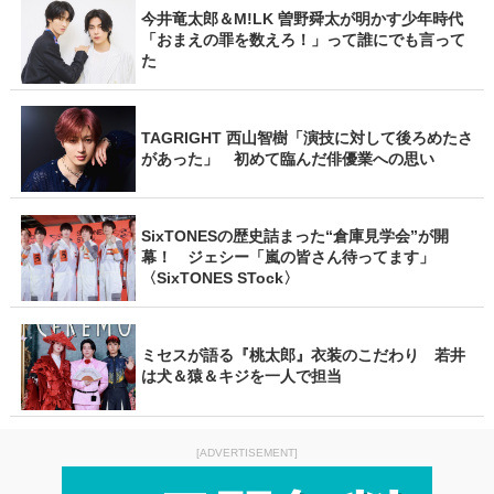
今井竜太郎＆M!LK 曽野舜太が明かす少年時代
「おまえの罪を数えろ！」って誰にでも言って
た
TAGRIGHT 西山智樹「演技に対して後ろめたさ
があった」 初めて臨んだ俳優業への思い
SixTONESの歴史詰まった“倉庫見学会”が開
幕！ ジェシー「嵐の皆さん待ってます」
〈SixTONES STock〉
ミセスが語る『桃太郎』衣装のこだわり 若井
は犬＆猿＆キジを一人で担当
[ADVERTISEMENT]