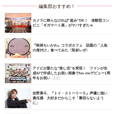
編集部おすすめ！
カメラに映らなければ“盗み”OK！ 体験型コン
ビニ「ギガマート展」がヤバすぎたｗ
『映画ちいかわ』コラボカフェ 話題の「人魚
の煮付け」食べてみた〈取材レポ〉
アドビが新たな“推し活”を実現！ ファンが生
成AIで作成したお祝い画像でfav meデビュー1周
年をお祝い
P R
佐野勇斗、『トイ・ストーリー５』声優に強い
責任感 大好きだからこそ「裏切らないよう
に」