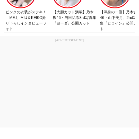
ピンクの衣装がステキ！
【大胆カット満載】乃木
【渾身の一冊】乃木坂
「ME:I」MIU＆KEIKO撮
坂46・与田祐希3rd写真集
46・山下美月、2nd写
り下ろしインタビューフ
『ヨーダ』公開カット
集『ヒロイン』公開カ
ォト
ト
[ADVERTISEMENT]