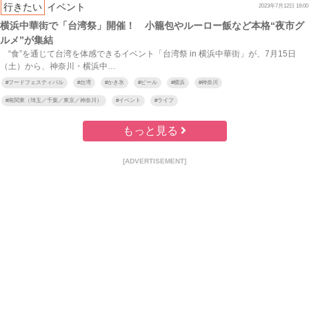
行きたい
イベント
2023年7月12日 19:00
横浜中華街で「台湾祭」開催！ 小籠包やルーロー飯など本格“夜市グ
ルメ”が集結
“食”を通じて台湾を体感できるイベント「台湾祭 in 横浜中華街」が、7月15日
（土）から、神奈川・横浜中…
#
フードフェスティバル
#
台湾
#
かき氷
#
ビール
#
横浜
#
神奈川
#
南関東（埼玉／千葉／東京／神奈川）
#
イベント
#
ライフ
もっと見る
[ADVERTISEMENT]