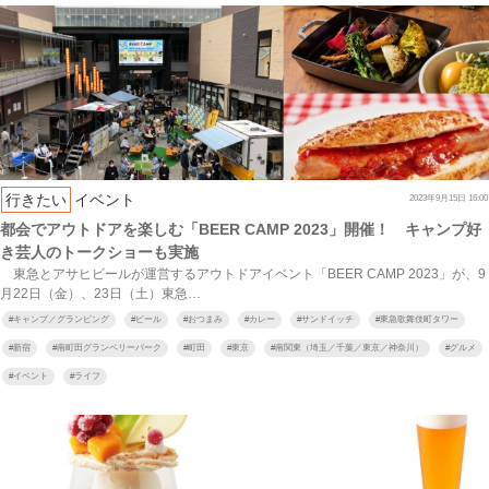
行きたい
イベント
2023年9月15日 16:00
都会でアウトドアを楽しむ「BEER CAMP 2023」開催！ キャンプ好
き芸人のトークショーも実施
東急とアサヒビールが運営するアウトドアイベント「BEER CAMP 2023」が、9
月22日（金）、23日（土）東急…
#
キャンプ／グランピング
#
ビール
#
おつまみ
#
カレー
#
サンドイッチ
#
東急歌舞伎町タワー
#
新宿
#
南町田グランベリーパーク
#
町田
#
東京
#
南関東（埼玉／千葉／東京／神奈川）
#
グルメ
#
イベント
#
ライフ