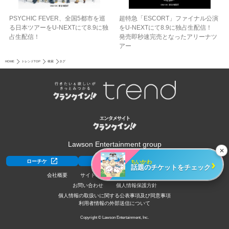
PSYCHIC FEVER、全国5都市を巡
超特急「ESCORT」ファイナル公演
る日本ツアーをU‐NEXTにて8.9に独
をU-NEXTにて8.9に独占生配信！
占生配信！
発売即秒速完売となったアリーナツ
アー
HOME
トレンドTOP
検索
タグ
Lawson Entertainment group
✕
›
ちいかわ
ローチケ
ローチケ[旅行]
HMV&BOOKS
話題のチケットをチェック
会社概要
サイトポリシー
利用規約
採用情報
お問い合わせ
個人情報保護方針
個人情報の取扱いに関する公表事項及び同意事項
利用者情報の外部送信について
Copyright © Lawson Entertainment, Inc.