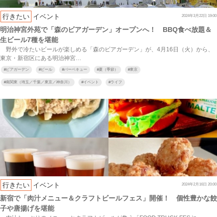
行きたい
イベント
2024年3月22日 19:00
明治神宮外苑で「森のビアガーデン」オープンへ！ BBQ食べ放題＆
生ビール7種を堪能
野外で冷たいビールが楽しめる「森のビアガーデン」が、4月16日（火）から、
東京・新宿区にある明治神宮…
#
ビアガーデン
#
ビール
#
バーベキュー
#
夏（季節）
#
東京
#
南関東（埼玉／千葉／東京／神奈川）
#
イベント
#
ライフ
行きたい
イベント
2024年2月16日 20:00
新宿で「肉汁メニュー＆クラフトビールフェス」開催！ 個性豊かな餃
子や唐揚げを堪能