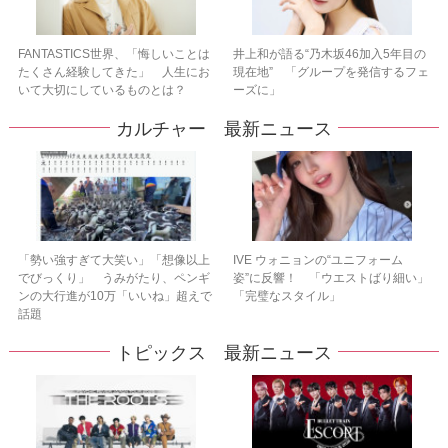
FANTASTICS世界、「悔しいことは
井上和が語る“乃木坂46加入5年目の
たくさん経験してきた」 人生にお
現在地” 「グループを発信するフェ
いて大切にしているものとは？
ーズに」
カルチャー 最新ニュース
「勢い強すぎて大笑い」「想像以上
IVE ウォニョンの“ユニフォーム
でびっくり」 うみがたり、ペンギ
姿”に反響！ 「ウエストばり細い」
ンの大行進が10万「いいね」超えで
「完璧なスタイル」
話題
トピックス 最新ニュース