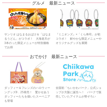
グルメ 最新ニュース
サンリオ はなまるおばけ＆「はなま
『ミニオンズ』×「くら寿司」が初
るうどん」がコラボ！ 大海老天が
コラボ！ 鮮やかな限定メニューや
3本のった限定メニューが特別価格
オリジナルグッズを展開
でお得
おでかけ 最新ニュース
ダッフィー＆フレンズのハロウィー
全国初「ちいかわパーク」公式ショ
ングッズ8．25発売！ 驚かせあう
ップが大阪に誕生へ！ パークで販
ダッフィーたちを描いたスーベニア
売していたアイテムが勢ぞろい
も登場