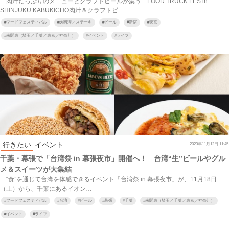
肉汁たっぷりのメニューとクラフトビールが集う「FOOD TRUCK FES in
SHINJUKU KABUKICHO肉汁＆クラフトビ…
#
フードフェスティバル
#
肉料理／ステーキ
#
ビール
#
新宿
#
東京
#
南関東（埼玉／千葉／東京／神奈川）
#
イベント
#
ライフ
行きたい
イベント
2023年11月12日 11:45
千葉・幕張で「台湾祭 in 幕張夜市」開催へ！ 台湾“生”ビールやグル
メ＆スイーツが大集結
“食”を通じて台湾を体感できるイベント「台湾祭 in 幕張夜市」が、11月18日
（土）から、千葉にあるイオン…
#
フードフェスティバル
#
台湾
#
ビール
#
幕張
#
千葉
#
南関東（埼玉／千葉／東京／神奈川）
#
イベント
#
ライフ