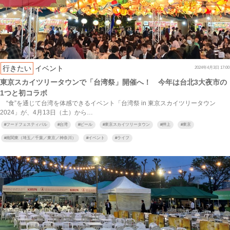
行きたい
イベント
2024年4月3日 17:00
東京スカイツリータウンで「台湾祭」開催へ！ 今年は台北3大夜市の
1つと初コラボ
“食”を通じて台湾を体感できるイベント「台湾祭 in 東京スカイツリータウン
2024」が、4月13日（土）から…
#
フードフェスティバル
#
台湾
#
ビール
#
東京スカイツリータウン
#
押上
#
東京
#
南関東（埼玉／千葉／東京／神奈川）
#
イベント
#
ライフ