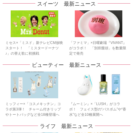
スイーツ 最新ニュース
ミセス×「ミスド」新テレビCM放映
「ファミマ」×日曜劇場『VIVANT』
スタート！ 「ミスタードーナツ
がコラボ！ 「別班饅頭」を数量限
♪」の替え歌に初挑戦
定で発売
ビューティー 最新ニュース
ミッフィー×「コスメキッチン」コ
『ムーミン』×「LUSH」がコラ
ラボ第3弾！ チャーム付きリップ
ボ！ フェイス型の“バスボム”や“香
やトートバッグなど全18種登場へ
水”など全10種展開へ
ライフ 最新ニュース