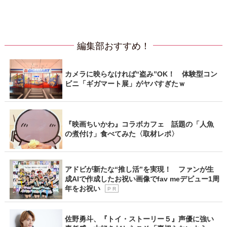
編集部おすすめ！
カメラに映らなければ“盗み”OK！ 体験型コン
ビニ「ギガマート展」がヤバすぎたｗ
『映画ちいかわ』コラボカフェ 話題の「人魚
の煮付け」食べてみた〈取材レポ〉
アドビが新たな“推し活”を実現！ ファンが生
成AIで作成したお祝い画像でfav meデビュー1周
年をお祝い
P R
佐野勇斗、『トイ・ストーリー５』声優に強い