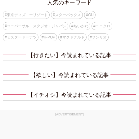
人気のキーワード
#
東京ディズニーリゾート
#
スターバックス
#
GU
#
ユニバーサル・スタジオ・ジャパン
#
ちいかわ
#
ユニクロ
#
ミスタードーナツ
#
K-POP
#
マクドナルド
#
サンリオ
【行きたい】今読まれている記事
【欲しい】今読まれている記事
【イチオシ】今読まれている記事
[ADVERTISEMENT]