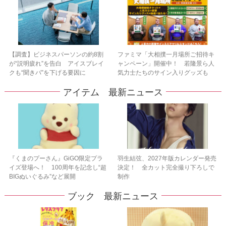
【調査】ビジネスパーソンの約8割
ファミマ「大相撲一月場所ご招待キ
が“説明疲れ”を告白 アイスブレイ
ャンペーン」開催中！ 若隆景ら人
クも“聞きパ”を下げる要因に
気力士たちのサイン入りグッズも
アイテム 最新ニュース
『くまのプーさん』GiGO限定プラ
羽生結弦、2027年版カレンダー発売
イズ登場へ！ 100周年を記念し“超
決定！ 全カット完全撮り下ろしで
BIGぬいぐるみ”など展開
制作
ブック 最新ニュース