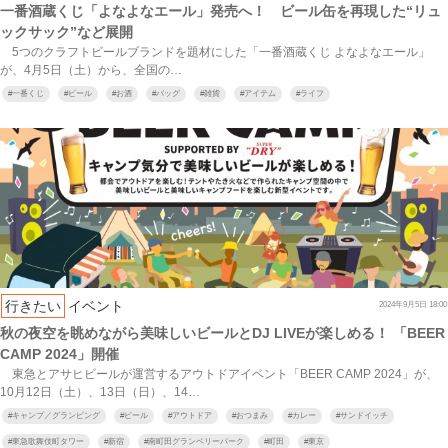
一番酒蔵くじ「よなよなエール」発売へ！ ビール缶を再現した“リュ
ックサック”など展開
5つのクラフトビールブランドを題材にした「一番酒蔵くじ よなよなエール」
が、4月5日（土）から、全国の…
#
一番くじ
#
ビール
#
お酒
#
バッグ
#
雑貨
#
アイテム
#
ライフ
行きたい
イベント
2024年9月5日 18:00
秋の夜空を眺めながら美味しいビールとDJ LIVEが楽しめる！ 「BEER
CAMP 2024」開催
東急とアサヒビールが運営するアウトドアイベント「BEER CAMP 2024」が、
10月12日（土）、13日（日）、14…
#
キャンプ／グランピング
#
ビール
#
アウトドア
#
おつまみ
#
カレー
#
サンドイッチ
#
東急歌舞伎町タワー
#
新宿
#
南町田グランベリーパーク
#
町田
#
東京