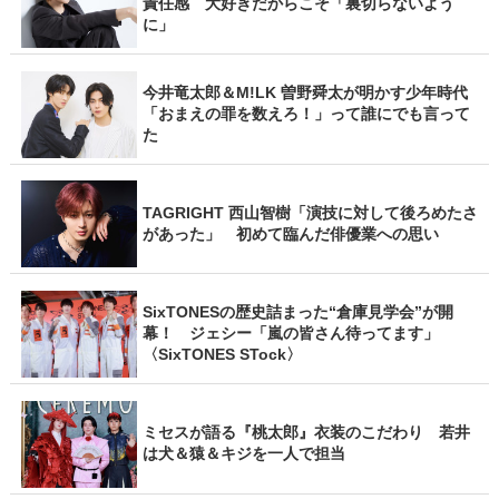
責任感 大好きだからこそ「裏切らないよう
に」
今井竜太郎＆M!LK 曽野舜太が明かす少年時代
「おまえの罪を数えろ！」って誰にでも言って
た
TAGRIGHT 西山智樹「演技に対して後ろめたさ
があった」 初めて臨んだ俳優業への思い
SixTONESの歴史詰まった“倉庫見学会”が開
幕！ ジェシー「嵐の皆さん待ってます」
〈SixTONES STock〉
ミセスが語る『桃太郎』衣装のこだわり 若井
は犬＆猿＆キジを一人で担当