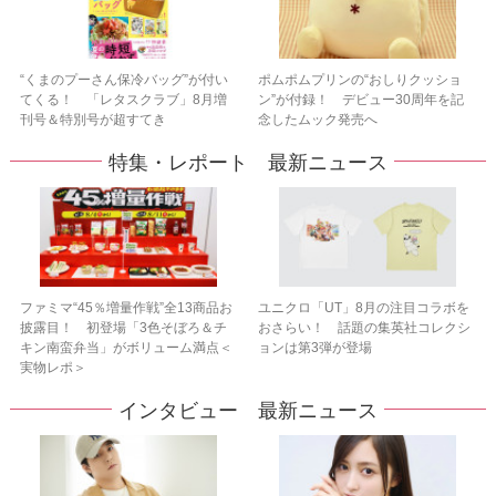
“くまのプーさん保冷バッグ”が付い
ポムポムプリンの“おしりクッショ
てくる！ 「レタスクラブ」8月増
ン”が付録！ デビュー30周年を記
刊号＆特別号が超すてき
念したムック発売へ
特集・レポート 最新ニュース
ファミマ“45％増量作戦”全13商品お
ユニクロ「UT」8月の注目コラボを
披露目！ 初登場「3色そぼろ＆チ
おさらい！ 話題の集英社コレクシ
キン南蛮弁当」がボリューム満点＜
ョンは第3弾が登場
実物レポ＞
インタビュー 最新ニュース