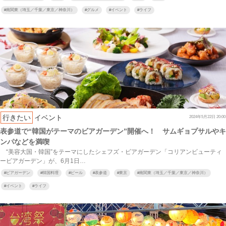
#
南関東（埼玉／千葉／東京／神奈川）
#
グルメ
#
イベント
#
ライフ
行きたい
イベント
2024年5月22日 20:00
表参道で“韓国がテーマのビアガーデン”開催へ！ サムギョプサルやキ
ンパなどを満喫
“美容大国・韓国”をテーマにしたシェフズ・ビアガーデン「コリアンビューティ
ービアガーデン」が、6月1日…
#
ビアガーデン
#
韓国料理
#
ビール
#
表参道
#
東京
#
南関東（埼玉／千葉／東京／神奈川）
#
イベント
#
ライフ