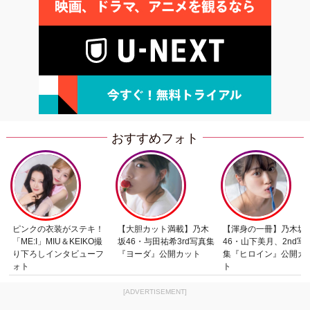
おすすめフォト
ピンクの衣装がステキ！
【大胆カット満載】乃木
【渾身の一冊】乃木坂
「ME:I」MIU＆KEIKO撮
坂46・与田祐希3rd写真集
46・山下美月、2nd写
り下ろしインタビューフ
『ヨーダ』公開カット
集『ヒロイン』公開カ
ォト
ト
[ADVERTISEMENT]