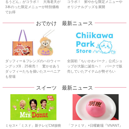
るうどん」がコラボ！ 大海老天が
コラボ！ 鮮やかな限定メニューや
3本のった限定メニューが特別価格
オリジナルグッズを展開
でお得
おでかけ 最新ニュース
ダッフィー＆フレンズのハロウィー
全国初「ちいかわパーク」公式ショ
ングッズ8．25発売！ 驚かせあう
ップが大阪に誕生へ！ パークで販
ダッフィーたちを描いたスーベニア
売していたアイテムが勢ぞろい
も登場
スイーツ 最新ニュース
ミセス×「ミスド」新テレビCM放映
「ファミマ」×日曜劇場『VIVANT』