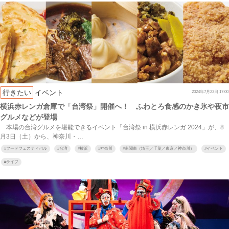
行きたい
イベント
2024年7月23日 17:00
横浜赤レンガ倉庫で「台湾祭」開催へ！ ふわとろ食感のかき氷や夜市
グルメなどが登場
本場の台湾グルメを堪能できるイベント「台湾祭 in 横浜赤レンガ 2024」が、8
月3日（土）から、神奈川・…
#
フードフェスティバル
#
台湾
#
横浜
#
神奈川
#
南関東（埼玉／千葉／東京／神奈川）
#
イベント
#
ライフ