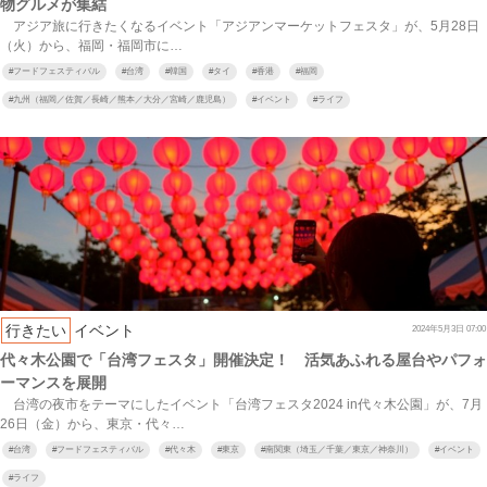
物グルメが集結
アジア旅に行きたくなるイベント「アジアンマーケットフェスタ」が、5月28日
（火）から、福岡・福岡市に…
#
フードフェスティバル
#
台湾
#
韓国
#
タイ
#
香港
#
福岡
#
九州（福岡／佐賀／長崎／熊本／大分／宮崎／鹿児島）
#
イベント
#
ライフ
行きたい
イベント
2024年5月3日 07:00
代々木公園で「台湾フェスタ」開催決定！ 活気あふれる屋台やパフォ
ーマンスを展開
台湾の夜市をテーマにしたイベント「台湾フェスタ2024 in代々木公園」が、7月
26日（金）から、東京・代々…
#
台湾
#
フードフェスティバル
#
代々木
#
東京
#
南関東（埼玉／千葉／東京／神奈川）
#
イベント
#
ライフ