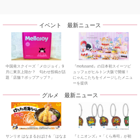
イベント 最新ニュース
中国発スクイーズ「メロジョイ」9
『mofusand』の日本初スイーツビ
月に東京上陸か？ 匂わせ投稿が話
ュッフェがヒルトン大阪で開催！
題「店舗？ポップアップ？」
にゃんこたちをイメージしたメニュ
ーを提供
グルメ 最新ニュース
サンリオ はなまるおばけ＆「はなま
『ミニオンズ』×「くら寿司」が初