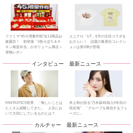
ファミマ“45％増量作戦”全13商品お
ユニクロ「UT」8月の注目コラボを
披露目！ 初登場「3色そぼろ＆チ
おさらい！ 話題の集英社コレクシ
キン南蛮弁当」がボリューム満点＜
ョンは第3弾が登場
実物レポ＞
インタビュー 最新ニュース
FANTASTICS世界、「悔しいことは
井上和が語る“乃木坂46加入5年目の
たくさん経験してきた」 人生にお
現在地” 「グループを発信するフェ
いて大切にしているものとは？
ーズに」
カルチャー 最新ニュース