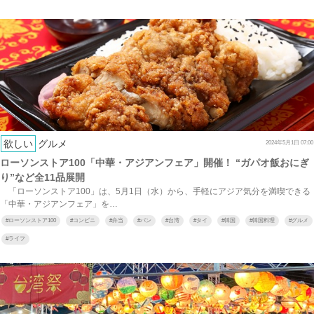
欲しい
グルメ
2024年5月1日 07:00
ローソンストア100「中華・アジアンフェア」開催！ “ガパオ飯おにぎ
り”など全11品展開
「ローソンストア100」は、5月1日（水）から、手軽にアジア気分を満喫できる
「中華・アジアンフェア」を…
#
ローソンストア100
#
コンビニ
#
弁当
#
パン
#
台湾
#
タイ
#
韓国
#
韓国料理
#
グルメ
#
ライフ