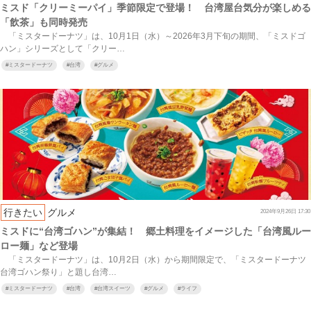
ミスド「クリーミーパイ」季節限定で登場！ 台湾屋台気分が楽しめる
「飲茶」も同時発売
「ミスタードーナツ」は、10月1日（水）～2026年3月下旬の期間、「ミスドゴ
ハン」シリーズとして「クリー…
#
ミスタードーナツ
#
台湾
#
グルメ
行きたい
グルメ
2024年9月26日 17:30
ミスドに“台湾ゴハン”が集結！ 郷土料理をイメージした「台湾風ルー
ロー麺」など登場
「ミスタードーナツ」は、10月2日（水）から期間限定で、「ミスタードーナツ
台湾ゴハン祭り」と題し台湾…
#
ミスタードーナツ
#
台湾
#
台湾スイーツ
#
グルメ
#
ライフ