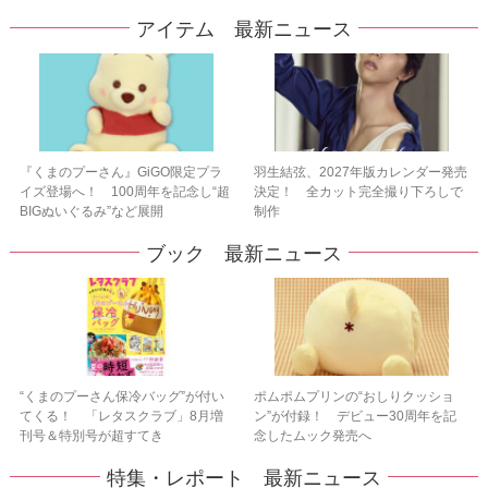
アイテム 最新ニュース
『くまのプーさん』GiGO限定プラ
羽生結弦、2027年版カレンダー発売
イズ登場へ！ 100周年を記念し“超
決定！ 全カット完全撮り下ろしで
BIGぬいぐるみ”など展開
制作
ブック 最新ニュース
“くまのプーさん保冷バッグ”が付い
ポムポムプリンの“おしりクッショ
てくる！ 「レタスクラブ」8月増
ン”が付録！ デビュー30周年を記
刊号＆特別号が超すてき
念したムック発売へ
特集・レポート 最新ニュース