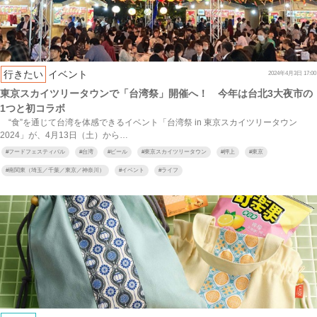
行きたい
イベント
2024年4月3日 17:00
東京スカイツリータウンで「台湾祭」開催へ！ 今年は台北3大夜市の
1つと初コラボ
“食”を通じて台湾を体感できるイベント「台湾祭 in 東京スカイツリータウン
2024」が、4月13日（土）から…
#
フードフェスティバル
#
台湾
#
ビール
#
東京スカイツリータウン
#
押上
#
東京
#
南関東（埼玉／千葉／東京／神奈川）
#
イベント
#
ライフ