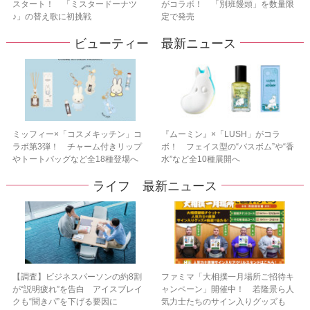
スタート！ 「ミスタードーナツ
がコラボ！ 「別班饅頭」を数量限
♪」の替え歌に初挑戦
定で発売
ビューティー 最新ニュース
ミッフィー×「コスメキッチン」コ
『ムーミン』×「LUSH」がコラ
ラボ第3弾！ チャーム付きリップ
ボ！ フェイス型の“バスボム”や“香
やトートバッグなど全18種登場へ
水”など全10種展開へ
ライフ 最新ニュース
【調査】ビジネスパーソンの約8割
ファミマ「大相撲一月場所ご招待キ
が“説明疲れ”を告白 アイスブレイ
ャンペーン」開催中！ 若隆景ら人
クも“聞きパ”を下げる要因に
気力士たちのサイン入りグッズも