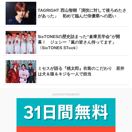
TAGRIGHT 西山智樹「演技に対して後ろめたさ
があった」 初めて臨んだ俳優業への思い
SixTONESの歴史詰まった“倉庫見学会”が開
幕！ ジェシー「嵐の皆さん待ってます」
〈SixTONES STock〉
ミセスが語る『桃太郎』衣装のこだわり 若井
は犬＆猿＆キジを一人で担当
[ADVERTISEMENT]