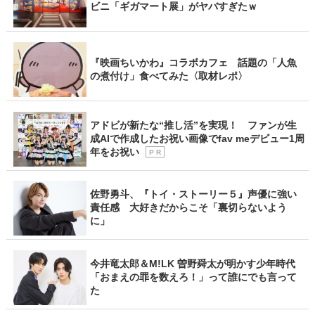
ビニ「ギガマート展」がヤバすぎたｗ
『映画ちいかわ』コラボカフェ 話題の「人魚
の煮付け」食べてみた〈取材レポ〉
アドビが新たな“推し活”を実現！ ファンが生
成AIで作成したお祝い画像でfav meデビュー1周
年をお祝い
P R
佐野勇斗、『トイ・ストーリー５』声優に強い
責任感 大好きだからこそ「裏切らないよう
に」
今井竜太郎＆M!LK 曽野舜太が明かす少年時代
「おまえの罪を数えろ！」って誰にでも言って
た