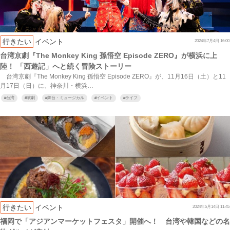
行きたい
イベント
2024年7月4日 16:00
台湾京劇『The Monkey King 孫悟空 Episode ZERO』が横浜に上
陸！ 「西遊記」へと続く冒険ストーリー
台湾京劇『The Monkey King 孫悟空 Episode ZERO』が、11月16日（土）と11
月17日（日）に、神奈川・横浜…
#
台湾
#
演劇
#
舞台・ミュージカル
#
イベント
#
ライフ
行きたい
イベント
2024年5月14日 11:45
福岡で「アジアンマーケットフェスタ」開催へ！ 台湾や韓国などの名