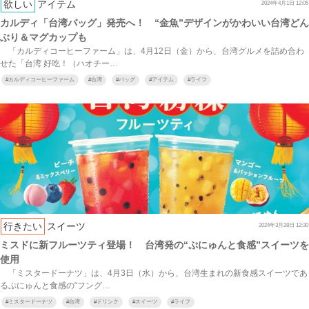
欲しい
アイテム
2024年4月1日 12:05
カルディ「台湾バッグ」発売へ！ “金魚”デザインがかわいい台湾どん
ぶり＆マグカップも
「カルディコーヒーファーム」は、4月12日（金）から、台湾グルメを詰め合わ
せた「台湾 好吃！（ハオチー…
#
カルディコーヒーファーム
#
台湾
#
バッグ
#
アイテム
#
ライフ
行きたい
スイーツ
2024年3月28日 12:30
ミスドに新フルーツティ登場！ 台湾発の“ぷにゅんと食感”スイーツを
使用
「ミスタードーナツ」は、4月3日（水）から、台湾生まれの新食感スイーツであ
るぷにゅんと食感の“フング…
#
ミスタードーナツ
#
台湾
#
ドリンク
#
スイーツ
#
ライフ