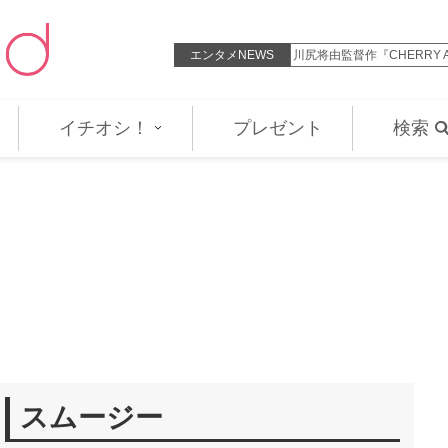
 VIRGIN』ファンタジア国際映画祭・…
エンタメNEWS
『トイ・ストーリー５』ピ
イチオシ！
プレゼント
検索
スムージー