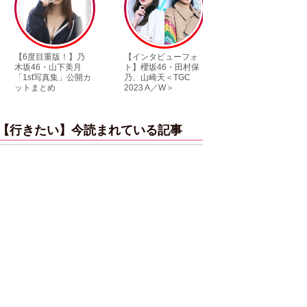
度目重版！】乃
【インタビューフォ
ピンクの衣装がステ
46・山下美月
ト】櫻坂46・田村保
キ！ 「ME:I」MIU＆
st写真集」公開カ
乃、山崎天＜TGC
KEIKO撮り下ろしイ
まとめ
2023 A／W＞
ンタビューフォト
【行きたい】今読まれている記事