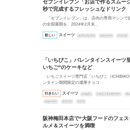
セブンイレブン「お店で作るスムージ
秒で完成するフレッシュなドリンク
「セブンイレブン」は、店内の専用マシンで
の全国展開を、2024年2月末…
スイーツ
欲しい
セブンイレブン
スムージー
ドリンク
「いちびこ」バレンタインスイーツ登
いちご”のケーキなど
いちごスイーツ専門店「いちびこ（ICHIBIK
ンタイン期間限定の濃厚チョコ…
スイーツ
行きたい
いちびこ
いちご／ストロベリー
チ
スムージー
スイーツ
ライフ
阪神梅田本店で“大阪フードのフェス
ルメ＆スイーツを満喫