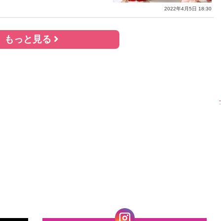
2022年4月5日 18:30
もっと見る
ト満載】
【渾身の一冊】乃木
【超貴重】デビュー
【6
・与田祐希
坂46・山下美月、
前の初々しい姿が見
木坂
『ヨー
2nd写真集『ヒロイ
られる「ILLIT」のセ
「1
ット
ン』公開カット
ルカ独占公開
ット