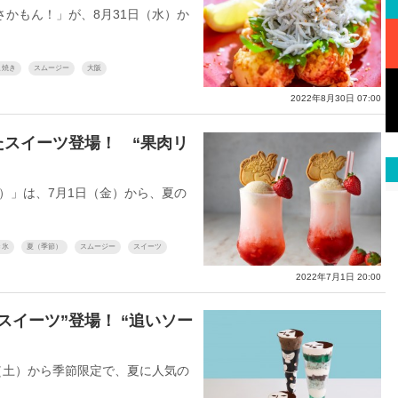
かもん！」が、8月31日（水）か
こ焼き
スムージー
大阪
2022年8月30日 07:00
スイーツ登場！ “果肉リ
O）」は、7月1日（金）から、夏の
き氷
夏（季節）
スムージー
スイーツ
2022年7月1日 20:00
イーツ”登場！ “追いソー
（土）から季節限定で、夏に人気の