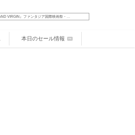
クサー・アニメーション史上最速で興行…
アン・ハサウェイ＆ユ
本日のセール情報
PR