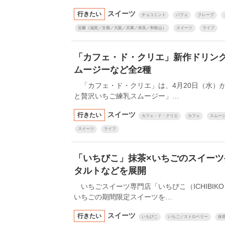
スイーツ
行きたい
チョコミント
パフェ
クレープ
近畿（滋賀／京都／大阪／兵庫／奈良／和歌山）
スイーツ
ライフ
「カフェ・ド・クリエ」新作ドリン
ムージーなど全2種
「カフェ・ド・クリエ」は、4月20日（水）
と贅沢いちご練乳スムージー」…
スイーツ
行きたい
カフェ・ド・クリエ
カフェ
スムー
スイーツ
ライフ
「いちびこ」抹茶×いちごのスイー
タルトなどを展開
いちごスイーツ専門店「いちびこ（ICHIBIK
いちごの期間限定スイーツを…
スイーツ
行きたい
いちびこ
いちご／ストロベリー
抹