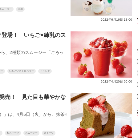
スムージー
京都
2022年6月16日 18:00
ク登場！ いちご×練乳のス
から、2種類のスムージー「ごろっ
ジー
いちご／ストロベリー
ドリンク
2022年4月20日 06:00
ツ発売！ 見た目も華やかな
O）」は、4月5日（火）から、抹茶×
茶
和スイーツ
スムージー
スイーツ