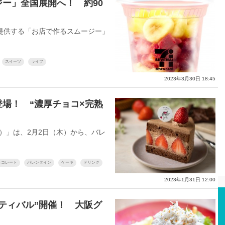
ー」全国展開へ！ 約90
提供する「お店で作るスムージー」
スイーツ
ライフ
2023年3月30日 18:45
場！ “濃厚チョコ×完熟
O）」は、2月2日（木）から、バレ
ョコレート
バレンタイン
ケーキ
ドリンク
2023年1月31日 12:00
ティバル”開催！ 大阪グ