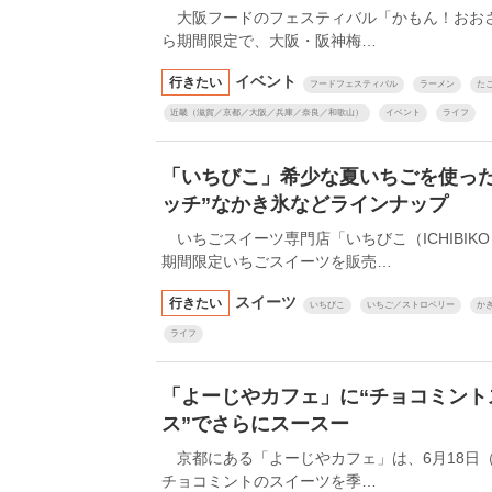
大阪フードのフェスティバル「かもん！おおさ
ら期間限定で、大阪・阪神梅…
イベント
行きたい
フードフェスティバル
ラーメン
た
近畿（滋賀／京都／大阪／兵庫／奈良／和歌山）
イベント
ライフ
「いちびこ」希少な夏いちごを使った
ッチ”なかき氷などラインナップ
いちごスイーツ専門店「いちびこ（ICHIBIK
期間限定いちごスイーツを販売…
スイーツ
行きたい
いちびこ
いちご／ストロベリー
か
ライフ
「よーじやカフェ」に“チョコミントス
ス”でさらにスースー
京都にある「よーじやカフェ」は、6月18日
チョコミントのスイーツを季…