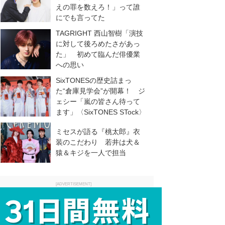
えの罪を数えろ！」って誰
にでも言ってた
TAGRIGHT 西山智樹「演技
に対して後ろめたさがあっ
た」 初めて臨んだ俳優業
への思い
SixTONESの歴史詰まっ
た“倉庫見学会”が開幕！ ジ
ェシー「嵐の皆さん待って
ます」〈SixTONES STock〉
ミセスが語る『桃太郎』衣
装のこだわり 若井は犬＆
猿＆キジを一人で担当
[ADVERTISEMENT]