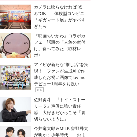
カメラに映らなければ“盗
み”OK！ 体験型コンビニ
「ギガマート展」がヤバす
ぎたｗ
『映画ちいかわ』コラボカ
フェ 話題の「人魚の煮付
け」食べてみた〈取材レ
ポ〉
アドビが新たな“推し活”を実
現！ ファンが生成AIで作
成したお祝い画像でfav me
デビュー1周年をお祝い
P R
佐野勇斗、『トイ・ストー
リー５』声優に強い責任
感 大好きだからこそ「裏
切らないように」
今井竜太郎＆M!LK 曽野舜太
が明かす少年時代 「おま