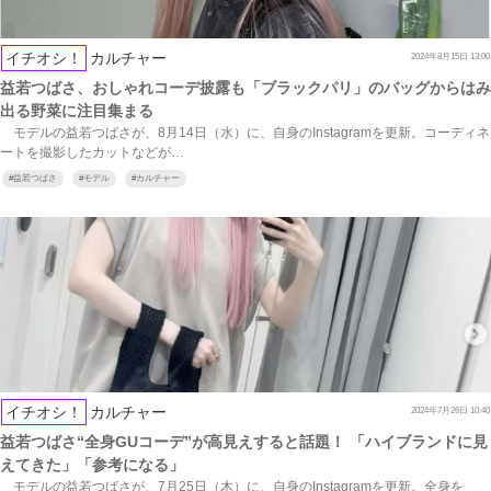
イチオシ！
カルチャー
2024年8月15日 13:00
益若つばさ、おしゃれコーデ披露も「ブラックパリ」のバッグからはみ
出る野菜に注目集まる
モデルの益若つばさが、8月14日（水）に、自身のInstagramを更新。コーディネ
ートを撮影したカットなどが…
#
益若つばさ
#
モデル
#
カルチャー
イチオシ！
カルチャー
2024年7月26日 10:40
益若つばさ“全身GUコーデ”が高見えすると話題！ 「ハイブランドに見
えてきた」「参考になる」
モデルの益若つばさが、7月25日（木）に、自身のInstagramを更新。全身を