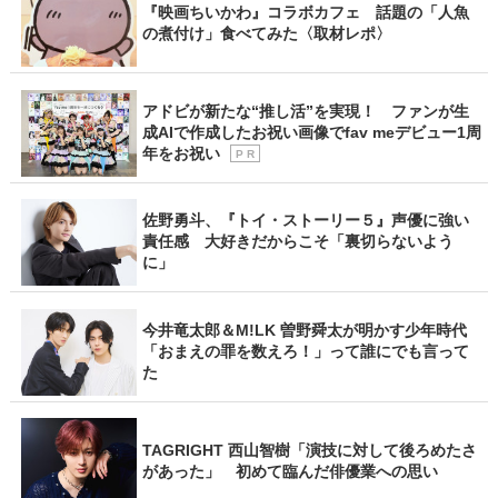
『映画ちいかわ』コラボカフェ 話題の「人魚
の煮付け」食べてみた〈取材レポ〉
アドビが新たな“推し活”を実現！ ファンが生
成AIで作成したお祝い画像でfav meデビュー1周
年をお祝い
P R
佐野勇斗、『トイ・ストーリー５』声優に強い
責任感 大好きだからこそ「裏切らないよう
に」
今井竜太郎＆M!LK 曽野舜太が明かす少年時代
「おまえの罪を数えろ！」って誰にでも言って
た
TAGRIGHT 西山智樹「演技に対して後ろめたさ
があった」 初めて臨んだ俳優業への思い