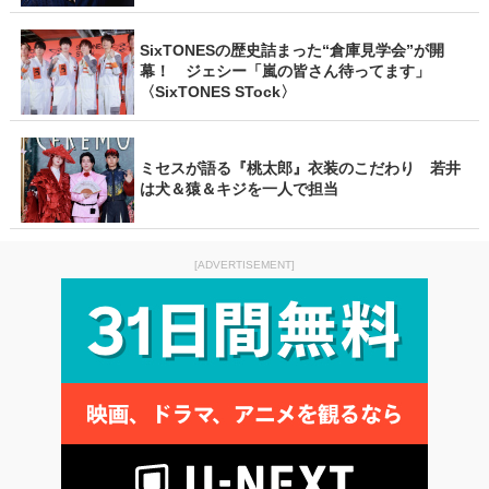
SixTONESの歴史詰まった“倉庫見学会”が開
幕！ ジェシー「嵐の皆さん待ってます」
〈SixTONES STock〉
ミセスが語る『桃太郎』衣装のこだわり 若井
は犬＆猿＆キジを一人で担当
[ADVERTISEMENT]