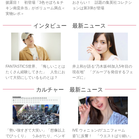
披露目！ 初登場「3色そぼろ＆チ
おさらい！ 話題の集英社コレクシ
キン南蛮弁当」がボリューム満点＜
ョンは第3弾が登場
実物レポ＞
インタビュー 最新ニュース
FANTASTICS世界、「悔しいことは
井上和が語る“乃木坂46加入5年目の
たくさん経験してきた」 人生にお
現在地” 「グループを発信するフェ
いて大切にしているものとは？
ーズに」
カルチャー 最新ニュース
「勢い強すぎて大笑い」「想像以上
IVE ウォニョンの“ユニフォーム
でびっくり」 うみがたり、ペンギ
姿”に反響！ 「ウエストばり細い」