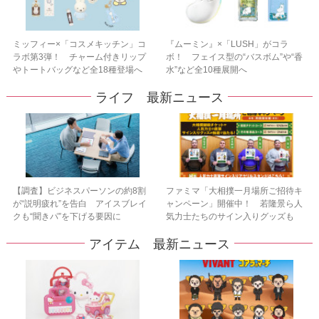
ミッフィー×「コスメキッチン」コ
『ムーミン』×「LUSH」がコラ
ラボ第3弾！ チャーム付きリップ
ボ！ フェイス型の“バスボム”や“香
やトートバッグなど全18種登場へ
水”など全10種展開へ
ライフ 最新ニュース
【調査】ビジネスパーソンの約8割
ファミマ「大相撲一月場所ご招待キ
が“説明疲れ”を告白 アイスブレイ
ャンペーン」開催中！ 若隆景ら人
クも“聞きパ”を下げる要因に
気力士たちのサイン入りグッズも
アイテム 最新ニュース