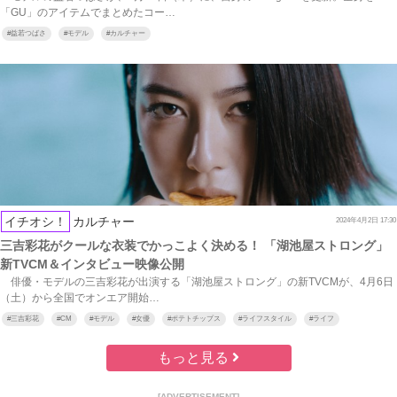
「GU」のアイテムでまとめたコー…
#
益若つばさ
#
モデル
#
カルチャー
イチオシ！
カルチャー
2024年4月2日 17:30
三吉彩花がクールな衣装でかっこよく決める！ 「湖池屋ストロング」
新TVCM＆インタビュー映像公開
俳優・モデルの三吉彩花が出演する「湖池屋ストロング」の新TVCMが、4月6日
（土）から全国でオンエア開始…
#
三吉彩花
#
CM
#
モデル
#
女優
#
ポテトチップス
#
ライフスタイル
#
ライフ
もっと見る
[ADVERTISEMENT]