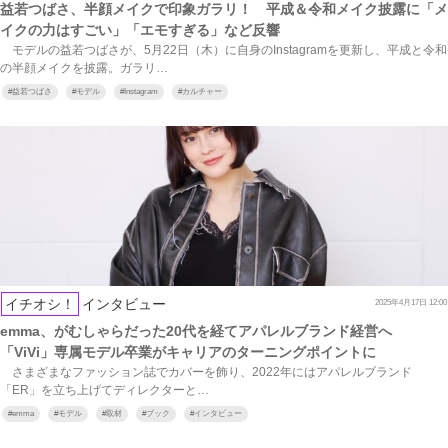
益若つばさ、半顔メイクで印象ガラリ！ 平成＆令和メイク披露に「メ
イクの力はすごい」「エモすぎる」など反響
モデルの益若つばさが、5月22日（木）に自身のInstagramを更新し、平成と令和
の半顔メイクを披露。ガラリ…
#
益若つばさ
#
モデル
#
Instagram
#
カルチャー
イチオシ！
インタビュー
2025年4月17日 12:00
emma、がむしゃらだった20代を経てアパレルブランド経営へ
「ViVi」専属モデル卒業がキャリアのターニングポイントに
さまざまなファッション誌でカバーを飾り、2022年にはアパレルブランド
「ER」を立ち上げてディレクターと…
#
emma
#
モデル
#
取材
#
ブック
#
インタビュー