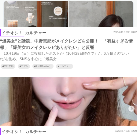
イチオシ！
カルチャー
2025年10月28日 20:07
“爆美女”と話題、中野恵那がメイクレシピを公開！ 「有益すぎる情
報」「爆美女のメイクレシピありがたい」と反響
10月19日（日）に投稿したポストが（10月28日時点で）7．6万越えの“いい
ね”を集め、SNSを中心に「爆美女…
#
中野恵那
#
モデル
#
X（旧Twitter）
#
カルチャー
イチオシ！
カルチャー
2025年5月23日 12:20