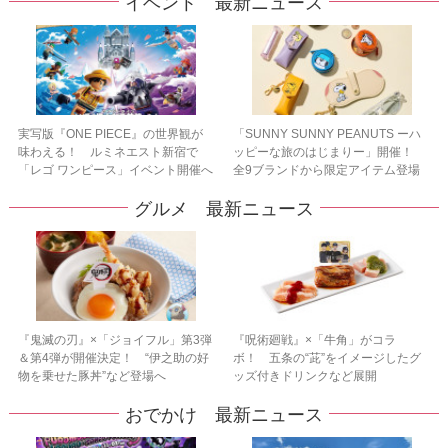
イベント 最新ニュース
実写版『ONE PIECE』の世界観が
「SUNNY SUNNY PEANUTS ーハ
味わえる！ ルミネエスト新宿で
ッピーな旅のはじまりー」開催！
「レゴ ワンピース」イベント開催へ
全9ブランドから限定アイテム登場
グルメ 最新ニュース
『鬼滅の刃』×「ジョイフル」第3弾
『呪術廻戦』×「牛角」がコラ
＆第4弾が開催決定！ “伊之助の好
ボ！ 五条の“茈”をイメージしたグ
物を乗せた豚丼”など登場へ
ッズ付きドリンクなど展開
おでかけ 最新ニュース