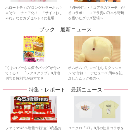
ハローキティの“ロングセラーおもち
『VIVANT』×「コアラのマーチ」が
ゃ”がミニチュア化！ 「サイフおし
初コラボ！ コアラ姿の乃木や野崎
ゃれ」などカプセルトイに登場
を描いたグッズ登場へ
ブック 最新ニュース
“くまのプーさん保冷バッグ”が付い
ポムポムプリンの“おしりクッショ
てくる！ 「レタスクラブ」8月増
ン”が付録！ デビュー30周年を記
刊号＆特別号が超すてき
念したムック発売へ
特集・レポート 最新ニュース
ファミマ“45％増量作戦”全13商品お
ユニクロ「UT」8月の注目コラボを