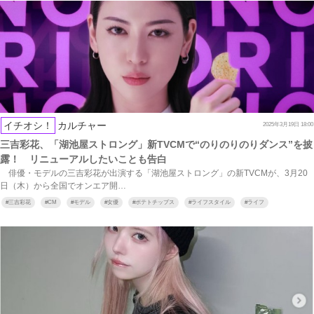
イチオシ！
カルチャー
2025年3月19日 18:00
三吉彩花、「湖池屋ストロング」新TVCMで“のりのりのりダンス”を披
露！ リニューアルしたいことも告白
俳優・モデルの三吉彩花が出演する「湖池屋ストロング」の新TVCMが、3月20
日（木）から全国でオンエア開…
#
三吉彩花
#
CM
#
モデル
#
女優
#
ポテトチップス
#
ライフスタイル
#
ライフ