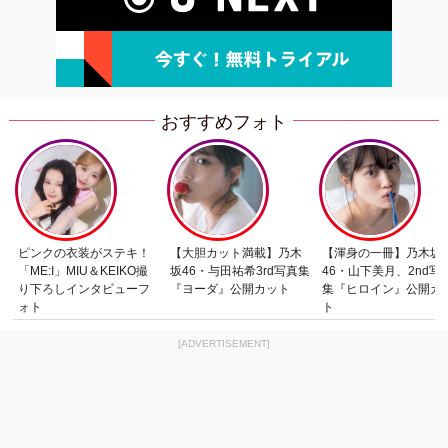
おすすめフォト
ピンクの衣装がステキ！
【大胆カット満載】乃木
【渾身の一冊】乃木坂
「ME:I」MIU＆KEIKO撮
坂46・与田祐希3rd写真集
46・山下美月、2nd写
り下ろしインタビューフ
『ヨーダ』公開カット
集『ヒロイン』公開カ
ォト
ト
[ADVERTISEMENT]