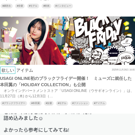
#
綱啓永
#
俳優
#
モデル
#
映画
#
インタビュー
欲しい
アイテム
2025年11月26日 16:00
USAGI ONLINE初のブラックフライデー開催！ ミューズに就任した
本田翼の「HOLIDAY COLLECTION」も公開
オンラインデパートメントストア「USAGI ONLINE（ウサギオンライン）」は、
11月27日（木) から12月3日（…
#
ブラックフライデー
#
本田翼
#
女優
#
モデル
#
ファッション
#
アイテム