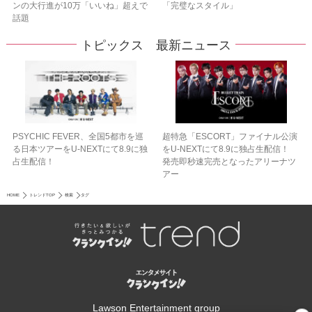
ンの大行進が10万「いいね」超えで
「完璧なスタイル」
話題
トピックス 最新ニュース
PSYCHIC FEVER、全国5都市を巡
超特急「ESCORT」ファイナル公演
る日本ツアーをU‐NEXTにて8.9に独
をU-NEXTにて8.9に独占生配信！
占生配信！
発売即秒速完売となったアリーナツ
アー
HOME
トレンドTOP
検索
タグ
Lawson Entertainment group