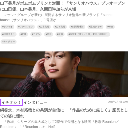
山下美月がポムポムプリンと対面！ 「サンリオハウス」プレオープン
に山田優、山本美月、久間田琳加らが来場
マッシュグループが新たに展開するサンリオ監修の新ブランド「sanrio
house（サンリオハウス）」1号店が…
#
サンリオ
#
ファッション
#
山本美月
#
山下美月
#
久間田琳加
#
玉城ティナ
#
希空
#
雑賀サクラ
#
女優
#
モデル
#
東京
#
新宿
#
南関東（埼玉／千葉／東京／神奈川）
#
カルチャー
イチオシ！
インタビュー
2026年2月7日 10:00
綱啓永、木村拓哉との共演が自信に 「作品のために厳しく」座長とし
ての姿に憧れ
「教場」シリーズの集大成として2部作で公開となる映画『教場 Reunion／
Requiem』（『Reunion』は、Netfl…