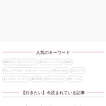
人気のキーワード
#
東京ディズニーリゾート
#
スターバックス
#
GU
#
ユニバーサル・スタジオ・ジャパン
#
ちいかわ
#
ユニクロ
#
ミスタードーナツ
#
K-POP
#
マクドナルド
#
サンリオ
【行きたい】今読まれている記事