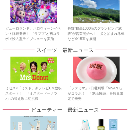
ピューロランド、ハロウィーンイベ
長野“標高1000mのグランピング施
ント詳細発表！ “ラブブ”と初コラ
設”が営業開始へ！ 犬と泊まれる棟
ボで没入型ライブショーを実施
など全15室を展開
スイーツ 最新ニュース
ミセス×「ミスド」新テレビCM放映
「ファミマ」×日曜劇場『VIVANT』
スタート！ 「ミスタードーナツ
がコラボ！ 「別班饅頭」を数量限
♪」の替え歌に初挑戦
定で発売
ビューティー 最新ニュース