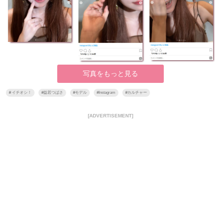
写真をもっと見る
#
イチオシ！
#
益若つばさ
#
モデル
#
Instagram
#
カルチャー
[ADVERTISEMENT]