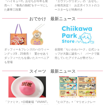
『ハイキュー!!』おせちが今年も発
『エヴァンゲリオン』の「おせち」
売へ！ “春高の熱戦”をテーマにし
が発売決定！ お正月イラストのコ
た豪華三段重
ースターなど特典付き
おでかけ 最新ニュース
ダッフィー＆フレンズのハロウィー
全国初「ちいかわパーク」公式ショ
ングッズ8．25発売！ 驚かせあう
ップが大阪に誕生へ！ パークで販
ダッフィーたちを描いたスーベニア
売していたアイテムが勢ぞろい
も登場
スイーツ 最新ニュース
「ファミマ」×日曜劇場『VIVANT』
『ヒロアカ』×「マリオンクレー