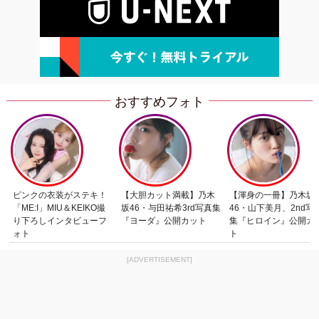
おすすめフォト
ピンクの衣装がステキ！
【大胆カット満載】乃木
【渾身の一冊】乃木坂
「ME:I」MIU＆KEIKO撮
坂46・与田祐希3rd写真集
46・山下美月、2nd写
り下ろしインタビューフ
『ヨーダ』公開カット
集『ヒロイン』公開カ
ォト
ト
[ADVERTISEMENT]