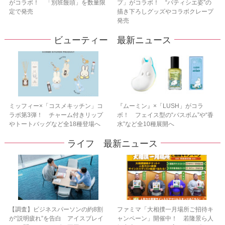
がコラボ！ 「別班饅頭」を数量限
プ」がコラボ！ “パティシエ姿”の
定で発売
描き下ろしグッズやコラボクレープ
発売
ビューティー 最新ニュース
ミッフィー×「コスメキッチン」コ
『ムーミン』×「LUSH」がコラ
ラボ第3弾！ チャーム付きリップ
ボ！ フェイス型の“バスボム”や“香
やトートバッグなど全18種登場へ
水”など全10種展開へ
ライフ 最新ニュース
【調査】ビジネスパーソンの約8割
ファミマ「大相撲一月場所ご招待キ
が“説明疲れ”を告白 アイスブレイ
ャンペーン」開催中！ 若隆景ら人