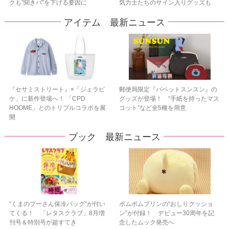
クも“聞きパ”を下げる要因に
気力士たちのサイン入りグッズも
アイテム 最新ニュース
『セサミストリート』×「ジェラピ
郵便局限定『パペットスンスン』の
ケ」に新作登場へ！ 「CPD
グッズが登場！ “手紙を持ったマス
HOOME」とのトリプルコラボを展
コット”など全5種を用意
開
ブック 最新ニュース
“くまのプーさん保冷バッグ”が付い
ポムポムプリンの“おしりクッショ
てくる！ 「レタスクラブ」8月増
ン”が付録！ デビュー30周年を記
刊号＆特別号が超すてき
念したムック発売へ