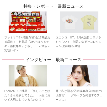
特集・レポート 最新ニュース
ファミマ“45％増量作戦”全13商品お
ユニクロ「UT」8月の注目コラボを
披露目！ 初登場「3色そぼろ＆チ
おさらい！ 話題の集英社コレクシ
キン南蛮弁当」がボリューム満点＜
ョンは第3弾が登場
実物レポ＞
インタビュー 最新ニュース
FANTASTICS世界、「悔しいことは
井上和が語る“乃木坂46加入5年目の
たくさん経験してきた」 人生にお
現在地” 「グループを発信するフェ
いて大切にしているものとは？
ーズに」