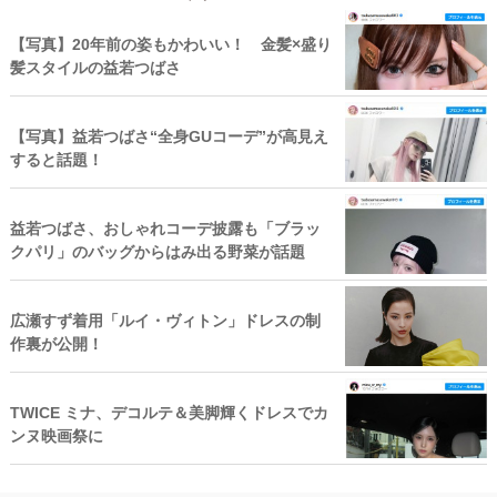
【写真】20年前の姿もかわいい！ 金髪×盛り
髪スタイルの益若つばさ
【写真】益若つばさ“全身GUコーデ”が高見え
すると話題！
益若つばさ、おしゃれコーデ披露も「ブラッ
クパリ」のバッグからはみ出る野菜が話題
広瀬すず着用「ルイ・ヴィトン」ドレスの制
作裏が公開！
TWICE ミナ、デコルテ＆美脚輝くドレスでカ
ンヌ映画祭に