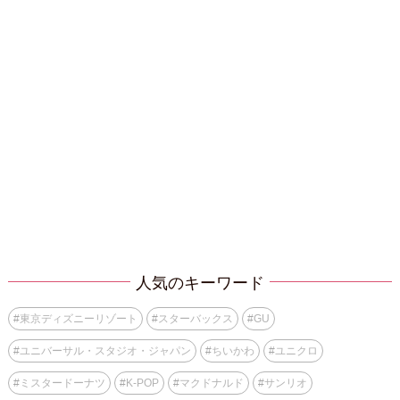
人気のキーワード
#
東京ディズニーリゾート
#
スターバックス
#
GU
#
ユニバーサル・スタジオ・ジャパン
#
ちいかわ
#
ユニクロ
#
ミスタードーナツ
#
K-POP
#
マクドナルド
#
サンリオ