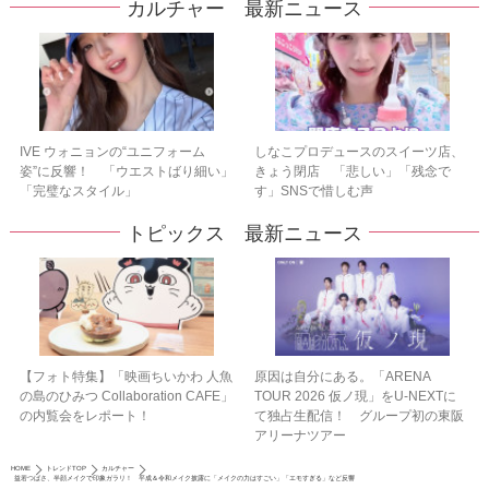
カルチャー 最新ニュース
IVE ウォニョンの“ユニフォーム
しなこプロデュースのスイーツ店、
姿”に反響！ 「ウエストばり細い」
きょう閉店 「悲しい」「残念で
「完璧なスタイル」
す」SNSで惜しむ声
トピックス 最新ニュース
【フォト特集】「映画ちいかわ 人魚
原因は自分にある。「ARENA
の島のひみつ Collaboration CAFE」
TOUR 2026 仮ノ現」をU-NEXTに
の内覧会をレポート！
て独占生配信！ グループ初の東阪
アリーナツアー
HOME
トレンドTOP
カルチャー
益若つばさ、半顔メイクで印象ガラリ！ 平成＆令和メイク披露に「メイクの力はすごい」「エモすぎる」など反響