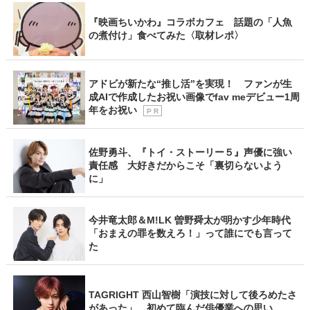
『映画ちいかわ』コラボカフェ 話題の「人魚
の煮付け」食べてみた〈取材レポ〉
アドビが新たな“推し活”を実現！ ファンが生
成AIで作成したお祝い画像でfav meデビュー1周
年をお祝い
P R
佐野勇斗、『トイ・ストーリー５』声優に強い
責任感 大好きだからこそ「裏切らないよう
に」
今井竜太郎＆M!LK 曽野舜太が明かす少年時代
「おまえの罪を数えろ！」って誰にでも言って
た
TAGRIGHT 西山智樹「演技に対して後ろめたさ
があった」 初めて臨んだ俳優業への思い