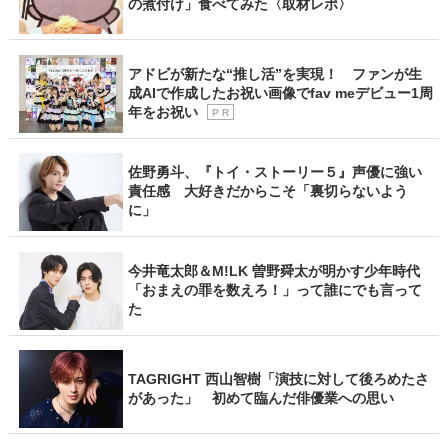
の煮付け」食べてみた〈取材レポ〉
アドビが新たな“推し活”を実現！ ファンが生
成AIで作成したお祝い画像でfav meデビュー1周
年をお祝い
P R
佐野勇斗、『トイ・ストーリー５』声優に強い
責任感 大好きだからこそ「裏切らないよう
に」
今井竜太郎＆M!LK 曽野舜太が明かす少年時代
「おまえの罪を数えろ！」って誰にでも言って
た
TAGRIGHT 西山智樹「演技に対して後ろめたさ
があった」 初めて臨んだ俳優業への思い