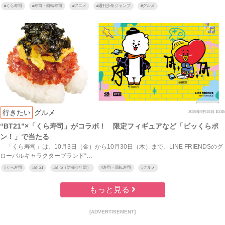
#
くら寿司
#
寿司・回転寿司
#
アニメ
#
週刊少年ジャンプ
#
グルメ
行きたい
グルメ
2025年9月24日 10:35
“BT21”×「くら寿司」がコラボ！ 限定フィギュアなど「ビッくらポ
ン！」で当たる
「くら寿司」は、10月3日（金）から10月30日（木）まで、LINE FRIENDSのグ
ローバルキャラクターブランド“…
#
くら寿司
#
BT21
#
BTS（防弾少年団）
#
寿司・回転寿司
#
グルメ
もっと見る
[ADVERTISEMENT]