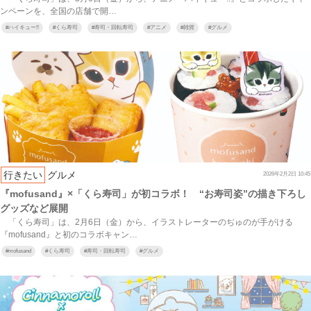
ンペーンを、全国の店舗で開…
#
ハイキュー!!
#
くら寿司
#
寿司・回転寿司
#
アニメ
#
雑貨
#
グルメ
行きたい
グルメ
2026年2月2日 10:45
『mofusand』×「くら寿司」が初コラボ！ “お寿司姿”の描き下ろし
グッズなど展開
「くら寿司」は、2月6日（金）から、イラストレーターのぢゅのが手がける
『mofusand』と初のコラボキャン…
#
mofusand
#
くら寿司
#
寿司・回転寿司
#
グルメ