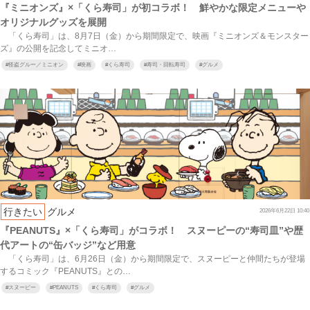
『ミニオンズ』×「くら寿司」が初コラボ！ 鮮やかな限定メニューや
オリジナルグッズを展開
「くら寿司」は、8月7日（金）から期間限定で、映画『ミニオンズ＆モンスター
ズ』の公開を記念してミニオ…
#
怪盗グルー／ミニオン
#
映画
#
くら寿司
#
寿司・回転寿司
#
グルメ
行きたい
グルメ
2026年6月22日 10:40
『PEANUTS』×「くら寿司」がコラボ！ スヌーピーの“寿司皿”や歴
代アートの“缶バッジ”など用意
「くら寿司」は、6月26日（金）から期間限定で、スヌーピーと仲間たちが登場
するコミック『PEANUTS』との…
#
スヌーピー
#
PEANUTS
#
くら寿司
#
グルメ