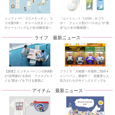
ミッフィー×「コスメキッチン」コ
『ムーミン』×「LUSH」がコラ
ラボ第3弾！ チャーム付きリップ
ボ！ フェイス型の“バスボム”や“香
やトートバッグなど全18種登場へ
水”など全10種展開へ
ライフ 最新ニュース
【調査】ビジネスパーソンの約8割
ファミマ「大相撲一月場所ご招待キ
が“説明疲れ”を告白 アイスブレイ
ャンペーン」開催中！ 若隆景ら人
クも“聞きパ”を下げる要因に
気力士たちのサイン入りグッズも
アイテム 最新ニュース