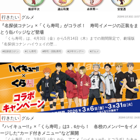
行きたい
グルメ
2026年3月30日 10:57
『名探偵コナン』×「くら寿司」がコラボ！ 寿司イメージの正装をま
とう缶バッジなど登場
「くら寿司」は、4月3日（金）から5月14日（木）までの期間限定で、劇場版
『名探偵コナン ハイウェイの堕…
#
名探偵コナン
#
くら寿司
#
寿司・回転寿司
#
少年サンデー
#
グルメ
行きたい
グルメ
2026年3月5日 19:00
『ハイキュー!!』×「くら寿司」は3．6から！ 各校のメンバーをイメ
ージした“カード付きメニュー”など展開
「くら寿司」は、3月6日（金）から、アニメ『ハイキュー!!』とコラボしたキャ