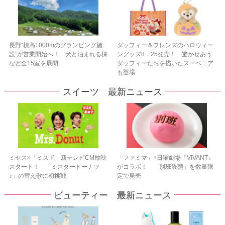
長野“標高1000mのグランピング施
ダッフィー＆フレンズのハロウィー
設”が営業開始へ！ 犬と泊まれる棟
ングッズ8．25発売！ 驚かせあう
など全15室を展開
ダッフィーたちを描いたスーベニア
も登場
スイーツ 最新ニュース
ミセス×「ミスド」新テレビCM放映
「ファミマ」×日曜劇場『VIVANT』
スタート！ 「ミスタードーナツ
がコラボ！ 「別班饅頭」を数量限
♪」の替え歌に初挑戦
定で発売
ビューティー 最新ニュース