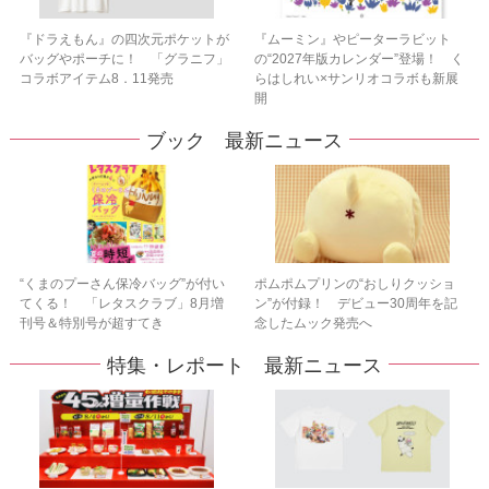
『ドラえもん』の四次元ポケットが
『ムーミン』やピーターラビット
バッグやポーチに！ 「グラニフ」
の“2027年版カレンダー”登場！ く
コラボアイテム8．11発売
らはしれい×サンリオコラボも新展
開
ブック 最新ニュース
“くまのプーさん保冷バッグ”が付い
ポムポムプリンの“おしりクッショ
てくる！ 「レタスクラブ」8月増
ン”が付録！ デビュー30周年を記
刊号＆特別号が超すてき
念したムック発売へ
特集・レポート 最新ニュース