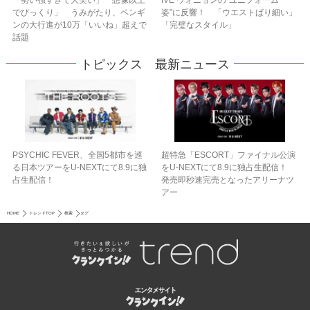
でびっくり」 うみがたり、ペンギ
姿”に反響！ 「ウエストばり細い」
ンの大行進が10万「いいね」超えで
「完璧なスタイル」
話題
トピックス 最新ニュース
PSYCHIC FEVER、全国5都市を巡
超特急「ESCORT」ファイナル公演
る日本ツアーをU‐NEXTにて8.9に独
をU-NEXTにて8.9に独占生配信！
占生配信！
発売即秒速完売となったアリーナツ
アー
HOME
トレンドTOP
検索
タグ