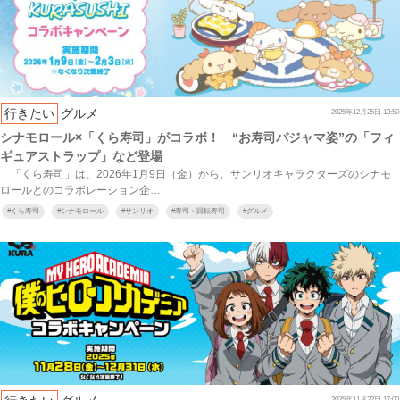
行きたい
グルメ
2025年12月25日 10:50
シナモロール×「くら寿司」がコラボ！ “お寿司パジャマ姿”の「フィ
ギュアストラップ」など登場
「くら寿司」は、2026年1月9日（金）から、サンリオキャラクターズのシナモ
ロールとのコラボレーション企…
#
くら寿司
#
シナモロール
#
サンリオ
#
寿司・回転寿司
#
グルメ
2025年11月22日 17:00