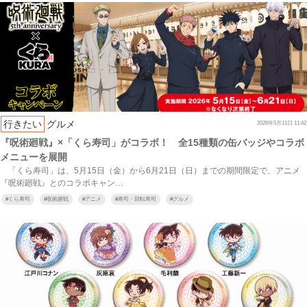
行きたい
グルメ
2026年5月11日 11:42
『呪術廻戦』×「くら寿司」がコラボ！ 全15種類の缶バッジやコラボ
メニューを展開
「くら寿司」は、5月15日（金）から6月21日（日）までの期間限定で、アニメ
『呪術廻戦』とのコラボキャン…
#
くら寿司
#
呪術廻戦
#
アニメ
#
寿司・回転寿司
#
グルメ