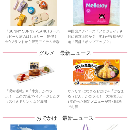
「SUNNY SUNNY PEANUTS ーハ
中国発スクイーズ「メロジョイ」9
ッピーな旅のはじまりー」開催！
月に東京上陸か？ 匂わせ投稿が話
全9ブランドから限定アイテム登場
題「店舗？ポップアップ？」
グルメ 最新ニュース
『呪術廻戦』×「牛角」がコラ
サンリオ はなまるおばけ＆「はなま
ボ！ 五条の“茈”をイメージしたグ
るうどん」がコラボ！ 大海老天が
ッズ付きドリンクなど展開
3本のった限定メニューが特別価格
でお得
おでかけ 最新ニュース