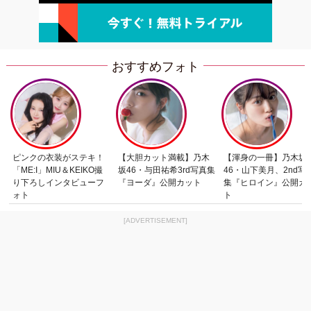
おすすめフォト
ピンクの衣装がステキ！
【大胆カット満載】乃木
【渾身の一冊】乃木坂
「ME:I」MIU＆KEIKO撮
坂46・与田祐希3rd写真集
46・山下美月、2nd写
り下ろしインタビューフ
『ヨーダ』公開カット
集『ヒロイン』公開カ
ォト
ト
[ADVERTISEMENT]