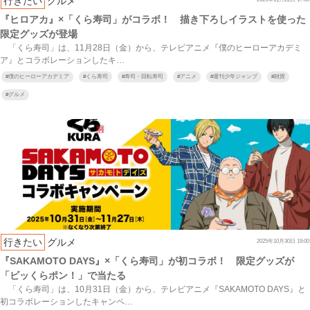
行きたい
グルメ
『ヒロアカ』×「くら寿司」がコラボ！ 描き下ろしイラストを使った
限定グッズが登場
「くら寿司」は、11月28日（金）から、テレビアニメ『僕のヒーローアカデミ
ア』とコラボレーションしたキ…
#
僕のヒーローアカデミア
#
くら寿司
#
寿司・回転寿司
#
アニメ
#
週刊少年ジャンプ
#
雑貨
#
グルメ
行きたい
グルメ
2025年10月30日 19:00
『SAKAMOTO DAYS』×「くら寿司」が初コラボ！ 限定グッズが
「ビッくらポン！」で当たる
「くら寿司」は、10月31日（金）から、テレビアニメ『SAKAMOTO DAYS』と
初コラボレーションしたキャンペ…