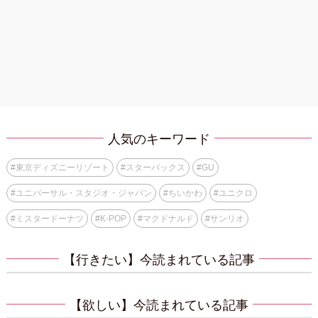
人気のキーワード
#
東京ディズニーリゾート
#
スターバックス
#
GU
#
ユニバーサル・スタジオ・ジャパン
#
ちいかわ
#
ユニクロ
#
ミスタードーナツ
#
K-POP
#
マクドナルド
#
サンリオ
【行きたい】今読まれている記事
【欲しい】今読まれている記事