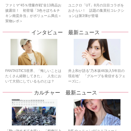
ファミマ“45％増量作戦”全13商品お
ユニクロ「UT」8月の注目コラボを
披露目！ 初登場「3色そぼろ＆チ
おさらい！ 話題の集英社コレクシ
キン南蛮弁当」がボリューム満点＜
ョンは第3弾が登場
実物レポ＞
インタビュー 最新ニュース
FANTASTICS世界、「悔しいことは
井上和が語る“乃木坂46加入5年目の
たくさん経験してきた」 人生にお
現在地” 「グループを発信するフェ
いて大切にしているものとは？
ーズに」
カルチャー 最新ニュース
「勢い強すぎて大笑い」「想像以上
IVE ウォニョンの“ユニフォーム