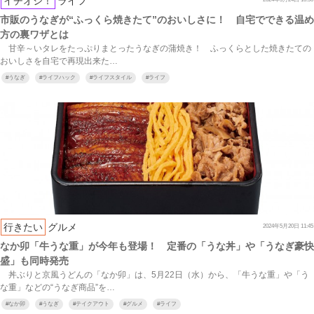
イチオシ！
ライフ
市販のうなぎが“ふっくら焼きたて”のおいしさに！ 自宅でできる温め
方の裏ワザとは
甘辛～いタレをたっぷりまとったうなぎの蒲焼き！ ふっくらとした焼きたての
おいしさを自宅で再現出来た…
#
うなぎ
#
ライフハック
#
ライフスタイル
#
ライフ
行きたい
グルメ
2024年5月20日 11:45
なか卯「牛うな重」が今年も登場！ 定番の「うな丼」や「うなぎ豪快
盛」も同時発売
丼ぶりと京風うどんの「なか卯」は、5月22日（水）から、「牛うな重」や「う
な重」などの“うなぎ商品”を…
#
なか卯
#
うなぎ
#
テイクアウト
#
グルメ
#
ライフ