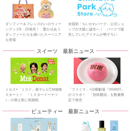
ダッフィー＆フレンズのハロウィー
全国初「ちいかわパーク」公式ショ
ングッズ8．25発売！ 驚かせあう
ップが大阪に誕生へ！ パークで販
ダッフィーたちを描いたスーベニア
売していたアイテムが勢ぞろい
も登場
スイーツ 最新ニュース
ミセス×「ミスド」新テレビCM放映
「ファミマ」×日曜劇場『VIVANT』
スタート！ 「ミスタードーナツ
がコラボ！ 「別班饅頭」を数量限
♪」の替え歌に初挑戦
定で発売
ビューティー 最新ニュース