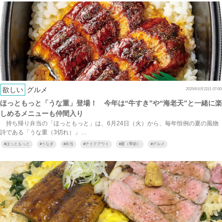
欲しい
グルメ
2025年6月22日 07:00
ほっともっと「うな重」登場！ 今年は“牛すき”や“海老天”と一緒に楽
しめるメニューも仲間入り
持ち帰り弁当の「ほっともっと」は、6月24日（火）から、毎年恒例の夏の風物
詩である「うな重（3切れ）」…
#
ほっともっと
#
うなぎ
#
弁当
#
テイクアウト
#
夏（季節）
#
グルメ