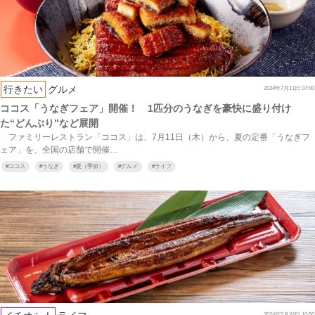
行きたい
グルメ
2024年7月11日 07:00
ココス「うなぎフェア」開催！ 1匹分のうなぎを豪快に盛り付け
た“どんぶり”など展開
ファミリーレストラン「ココス」は、7月11日（木）から、夏の定番「うなぎフ
ェア」を、全国の店舗で開催…
#
ココス
#
うなぎ
#
夏（季節）
#
グルメ
#
ライフ
2024年5月24日 10:50