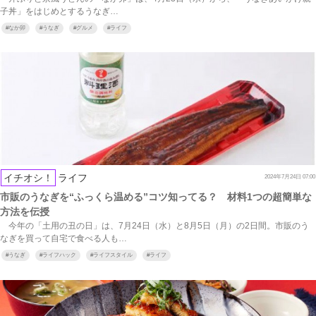
子丼」をはじめとするうなぎ…
#
なか卯
#
うなぎ
#
グルメ
#
ライフ
イチオシ！
ライフ
2024年7月24日 07:00
市販のうなぎを“ふっくら温める”コツ知ってる？ 材料1つの超簡単な
方法を伝授
今年の「土用の丑の日」は、7月24日（水）と8月5日（月）の2日間。市販のう
なぎを買って自宅で食べる人も…
#
うなぎ
#
ライフハック
#
ライフスタイル
#
ライフ