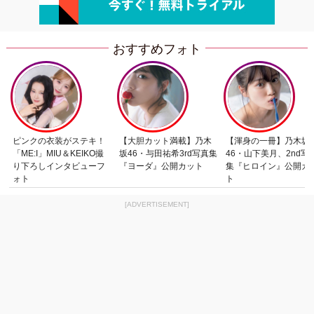
おすすめフォト
ピンクの衣装がステキ！
【大胆カット満載】乃木
【渾身の一冊】乃木坂
「ME:I」MIU＆KEIKO撮
坂46・与田祐希3rd写真集
46・山下美月、2nd写
り下ろしインタビューフ
『ヨーダ』公開カット
集『ヒロイン』公開カ
ォト
ト
[ADVERTISEMENT]