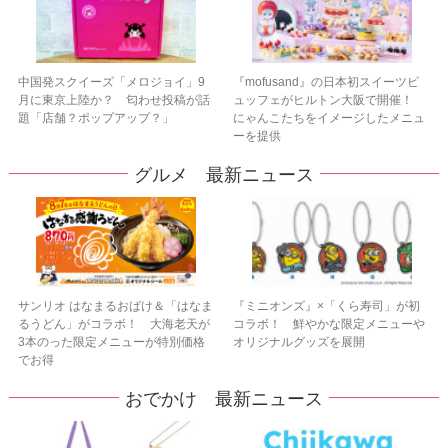
中国発スクイーズ「メロジョイ」9
『mofusand』の日本初スイーツビ
月に東京上陸か？ 匂わせ投稿が話
ュッフェがヒルトン大阪で開催！
題「店舗？ポップアップ？」
にゃんこたちをイメージしたメニュ
ーを提供
グルメ 最新ニュース
サンリオ はなまるおばけ＆「はなま
『ミニオンズ』×「くら寿司」が初
るうどん」がコラボ！ 大海老天が
コラボ！ 鮮やかな限定メニューや
3本のった限定メニューが特別価格
オリジナルグッズを展開
でお得
おでかけ 最新ニュース