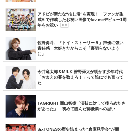
アドビが新たな“推し活”を実現！ ファンが生
成AIで作成したお祝い画像でfav meデビュー1周
年をお祝い
P R
佐野勇斗、『トイ・ストーリー５』声優に強い
責任感 大好きだからこそ「裏切らないよう
に」
今井竜太郎＆M!LK 曽野舜太が明かす少年時代
「おまえの罪を数えろ！」って誰にでも言って
た
TAGRIGHT 西山智樹「演技に対して後ろめたさ
があった」 初めて臨んだ俳優業への思い
SixTONESの歴史詰まった“倉庫見学会”が開