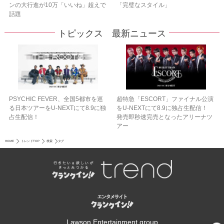
ンの大行進が10万「いいね」超えで
「完璧なスタイル」
話題
トピックス 最新ニュース
PSYCHIC FEVER、全国5都市を巡
超特急「ESCORT」ファイナル公演
る日本ツアーをU‐NEXTにて8.9に独
をU-NEXTにて8.9に独占生配信！
占生配信！
発売即秒速完売となったアリーナツ
アー
HOME
トレンドTOP
検索
タグ
Lawson Entertainment group