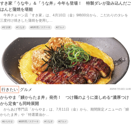
すき家「うな牛」＆「うな丼」今年も登場！ 特製ダレが染み込んだご
はんと蒲焼を堪能
牛丼チェーン店「すき家」は、4月10日（金）9時00分から、こだわりのタレを
三度付け焼きした蒲焼を使用し…
#
すき家
#
うなぎ
#
肉料理／ステーキ
#
グルメ
行きたい
グルメ
2025年7月10日 11:00
からやま「鰻からたま丼」発売！ つけ麺のように楽しめる“濃厚つけ
から定食”も同時展開
からあげ専門店「からやま」は、7月11日（金）から、期間限定メニューの「鰻
からたま丼」や「特選醤油か…
#
からやま
#
肉料理／ステーキ
#
うなぎ
#
グルメ