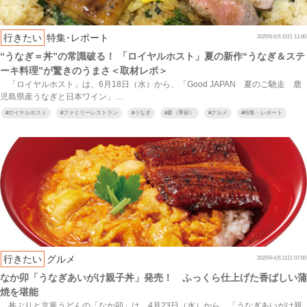
行きたい
特集･レポート
2025年6月15日 11:00
“うなぎ＝丼”の常識破る！ 「ロイヤルホスト」夏の新作“うなぎ＆ステ
ーキ料理”が驚きのうまさ＜取材レポ＞
「ロイヤルホスト」は、6月18日（水）から、「Good JAPAN 夏のご馳走 鹿
児島県産うなぎと日本ワイン」…
#
ロイヤルホスト
#
ファミリーレストラン
#
うなぎ
#
夏（季節）
#
グルメ
#
特集・レポート
行きたい
グルメ
2025年4月21日 07:00
なか卯「うなぎあいがけ親子丼」発売！ ふっくら仕上げた香ばしい蒲
焼を堪能
丼ぶりと京風うどんの「なか卯」は、4月23日（水）から、「うなぎあいがけ親