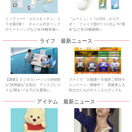
ミッフィー×「コスメキッチン」コ
『ムーミン』×「LUSH」がコラ
ラボ第3弾！ チャーム付きリップ
ボ！ フェイス型の“バスボム”や“香
やトートバッグなど全18種登場へ
水”など全10種展開へ
ライフ 最新ニュース
【調査】ビジネスパーソンの約8割
ファミマ「大相撲一月場所ご招待キ
が“説明疲れ”を告白 アイスブレイ
ャンペーン」開催中！ 若隆景ら人
クも“聞きパ”を下げる要因に
気力士たちのサイン入りグッズも
アイテム 最新ニュース