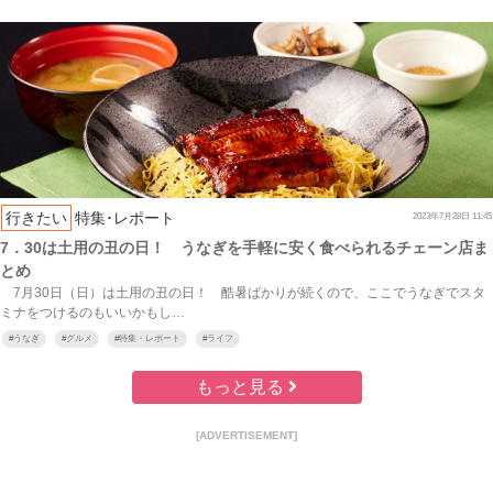
行きたい
特集･レポート
2023年7月28日 11:45
7．30は土用の丑の日！ うなぎを手軽に安く食べられるチェーン店ま
とめ
7月30日（日）は土用の丑の日！ 酷暑ばかりが続くので、ここでうなぎでスタ
ミナをつけるのもいいかもし…
#
うなぎ
#
グルメ
#
特集・レポート
#
ライフ
もっと見る
[ADVERTISEMENT]