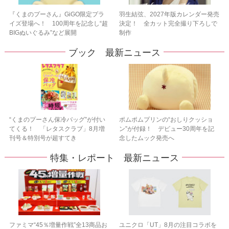
『くまのプーさん』GiGO限定プラ
羽生結弦、2027年版カレンダー発売
イズ登場へ！ 100周年を記念し“超
決定！ 全カット完全撮り下ろしで
BIGぬいぐるみ”など展開
制作
ブック 最新ニュース
“くまのプーさん保冷バッグ”が付い
ポムポムプリンの“おしりクッショ
てくる！ 「レタスクラブ」8月増
ン”が付録！ デビュー30周年を記
刊号＆特別号が超すてき
念したムック発売へ
特集・レポート 最新ニュース
ファミマ“45％増量作戦”全13商品お
ユニクロ「UT」8月の注目コラボを