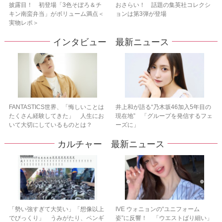
披露目！ 初登場「3色そぼろ＆チ
おさらい！ 話題の集英社コレクシ
キン南蛮弁当」がボリューム満点＜
ョンは第3弾が登場
実物レポ＞
インタビュー 最新ニュース
FANTASTICS世界、「悔しいことは
井上和が語る“乃木坂46加入5年目の
たくさん経験してきた」 人生にお
現在地” 「グループを発信するフェ
いて大切にしているものとは？
ーズに」
カルチャー 最新ニュース
「勢い強すぎて大笑い」「想像以上
IVE ウォニョンの“ユニフォーム
でびっくり」 うみがたり、ペンギ
姿”に反響！ 「ウエストばり細い」