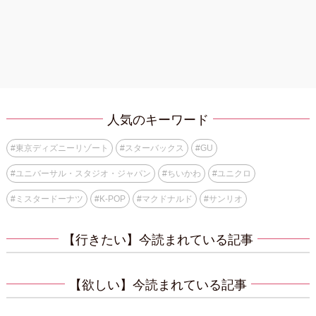
人気のキーワード
#
東京ディズニーリゾート
#
スターバックス
#
GU
#
ユニバーサル・スタジオ・ジャパン
#
ちいかわ
#
ユニクロ
#
ミスタードーナツ
#
K-POP
#
マクドナルド
#
サンリオ
【行きたい】今読まれている記事
【欲しい】今読まれている記事