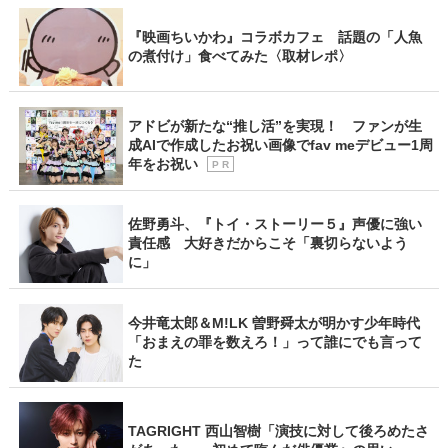
『映画ちいかわ』コラボカフェ 話題の「人魚
の煮付け」食べてみた〈取材レポ〉
アドビが新たな“推し活”を実現！ ファンが生
成AIで作成したお祝い画像でfav meデビュー1周
年をお祝い
P R
佐野勇斗、『トイ・ストーリー５』声優に強い
責任感 大好きだからこそ「裏切らないよう
に」
今井竜太郎＆M!LK 曽野舜太が明かす少年時代
「おまえの罪を数えろ！」って誰にでも言って
た
TAGRIGHT 西山智樹「演技に対して後ろめたさ