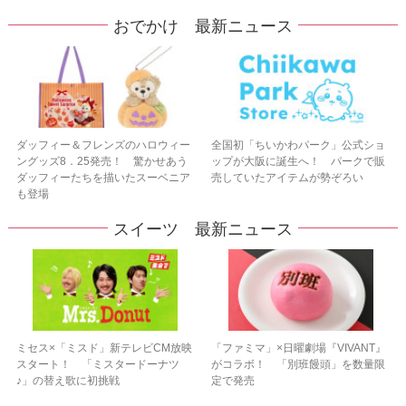
おでかけ 最新ニュース
ダッフィー＆フレンズのハロウィー
全国初「ちいかわパーク」公式ショ
ングッズ8．25発売！ 驚かせあう
ップが大阪に誕生へ！ パークで販
ダッフィーたちを描いたスーベニア
売していたアイテムが勢ぞろい
も登場
スイーツ 最新ニュース
ミセス×「ミスド」新テレビCM放映
「ファミマ」×日曜劇場『VIVANT』
スタート！ 「ミスタードーナツ
がコラボ！ 「別班饅頭」を数量限
♪」の替え歌に初挑戦
定で発売