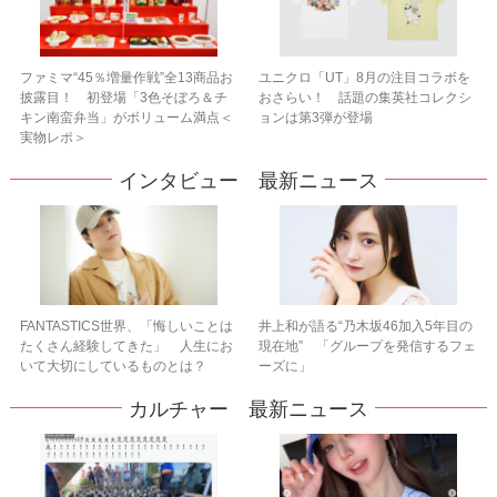
ファミマ“45％増量作戦”全13商品お
ユニクロ「UT」8月の注目コラボを
披露目！ 初登場「3色そぼろ＆チ
おさらい！ 話題の集英社コレクシ
キン南蛮弁当」がボリューム満点＜
ョンは第3弾が登場
実物レポ＞
インタビュー 最新ニュース
FANTASTICS世界、「悔しいことは
井上和が語る“乃木坂46加入5年目の
たくさん経験してきた」 人生にお
現在地” 「グループを発信するフェ
いて大切にしているものとは？
ーズに」
カルチャー 最新ニュース