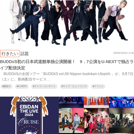
行きたい
話題
2024年9月6日 12:30
BUDDiiS初の日本武道館単独公演開催！ 9．7公演をU-NEXTで独占ラ
イブ配信決定
BUDDiiSの全国ツアー「BUDDiiS vol.08 Nippon budokan‐UtopiiA‐」が、9月7日
（土）に、動画配信サービス…
#
森愁斗
#
U-NEXT
#
ライブ／コンサート
#
ライブ・ビューイング
#
イベント