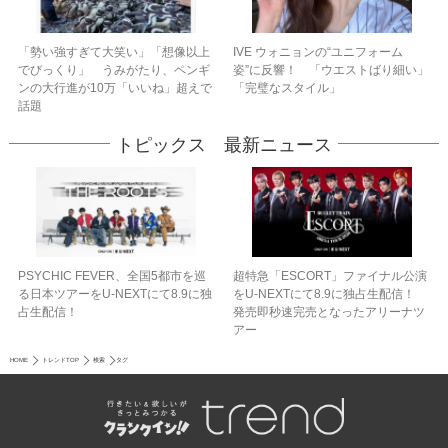
「勢い強すぎて大笑い」「想像以上
IVE ウォニョンの“ユニフォーム
でびっくり」 うみがたり、ペンギ
姿”に反響！ 「ウエストばり細い」
ンの大行進が10万「いいね」超えで
「完璧なスタイル」
話題
トピックス 最新ニュース
PSYCHIC FEVER、全国5都市を巡
超特急「ESCORT」ファイナル公演
る日本ツアーをU‐NEXTにて8.9に独
をU-NEXTにて8.9に独占生配信！
占生配信！
発売即秒速完売となったアリーナツ
アー
HOME
トレンドTOP
検索
タグ