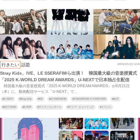
行きたい
話題
2025年8月21日 12:30
Stray Kids、IVE、LE SSERAFIMら出演！ 韓国最大級の音楽授賞式
「2025 K-WORLD DREAM AWARDS」U-NEXTで日本独占生配信
韓国最大級の音楽授賞式「2025 K‐WORLD DREAM AWARDS」が8月21日
（木）に、動画配信サービス「U‐NEXT」で…
#
U-NEXT
#
Stray Kids
#
IVE
#
LE SSERAFIM
#
TOMORROW X TOGETHER
#
ILLIT
#
NCT WISH
#
K-POP
#
ライブ／コンサート
#
ライブ・ビューイング
#
イベント