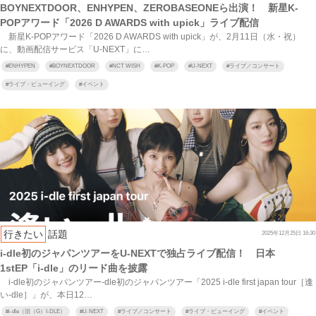
BOYNEXTDOOR、ENHYPEN、ZEROBASEONEら出演！ 新星K‐
POPアワード「2026 D AWARDS with upick」ライブ配信
新星K‐POPアワード「2026 D AWARDS with upick」が、2月11日（水・祝）
に、動画配信サービス「U‐NEXT」に…
#
ENHYPEN
#
BOYNEXTDOOR
#
NCT WISH
#
K-POP
#
U-NEXT
#
ライブ／コンサート
#
ライブ・ビューイング
#
イベント
行きたい
話題
2025年12月25日 16:30
i‐dle初のジャパンツアーをU-NEXTで独占ライブ配信！ 日本
1stEP「i‐dle」のリード曲を披露
i‐dle初のジャパンツアー‐dle初のジャパンツアー「2025 i‐dle first japan tour［逢
い‐dle］」が、本日12…
#
i‐dle（旧（G）I‐DLE）
#
U-NEXT
#
ライブ／コンサート
#
ライブ・ビューイング
#
イベント