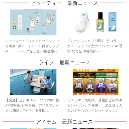
ビューティー 最新ニュース
ミッフィー×「コスメキッチン」コ
『ムーミン』×「LUSH」がコラ
ラボ第3弾！ チャーム付きリップ
ボ！ フェイス型の“バスボム”や“香
やトートバッグなど全18種登場へ
水”など全10種展開へ
ライフ 最新ニュース
【調査】ビジネスパーソンの約8割
ファミマ「大相撲一月場所ご招待キ
が“説明疲れ”を告白 アイスブレイ
ャンペーン」開催中！ 若隆景ら人
クも“聞きパ”を下げる要因に
気力士たちのサイン入りグッズも
アイテム 最新ニュース