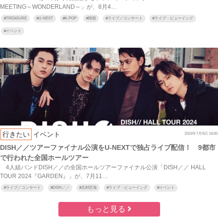
MEETING～WONDERLAND～」が、8月4…
#
TREASURE
#
U-NEXT
#
K-POP
#
韓国
#
ライブ／コンサート
#
ライブ・ビューイング
#
イベント
行きたい
イベント
2024年7月9日 18:00
DISH／／ツアーファイナル公演をU-NEXTで独占ライブ配信！ 9都市
で行われた全国ホールツアー
4人組バンドDISH／／の全国ホールツアーファイナル公演「DISH／／ HALL
TOUR 2024『GARDEN』」が、7月11…
#
ライブ／コンサート
#
DISH／／
#
北村匠海
#
ライブ・ビューイング
#
イベント
もっと見る