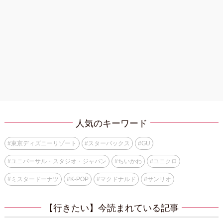
人気のキーワード
#
東京ディズニーリゾート
#
スターバックス
#
GU
#
ユニバーサル・スタジオ・ジャパン
#
ちいかわ
#
ユニクロ
#
ミスタードーナツ
#
K-POP
#
マクドナルド
#
サンリオ
【行きたい】今読まれている記事