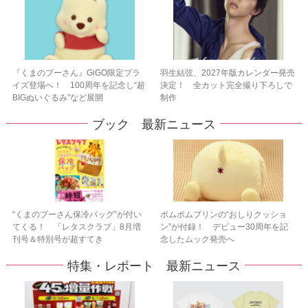
『くまのプーさん』GiGO限定プラ
羽生結弦、2027年版カレンダー発売
イズ登場へ！ 100周年を記念し“超
決定！ 全カット完全撮り下ろしで
BIGぬいぐるみ”など展開
制作
ブック 最新ニュース
“くまのプーさん保冷バッグ”が付い
ポムポムプリンの“おしりクッショ
てくる！ 「レタスクラブ」8月増
ン”が付録！ デビュー30周年を記
刊号＆特別号が超すてき
念したムック発売へ
特集・レポート 最新ニュース