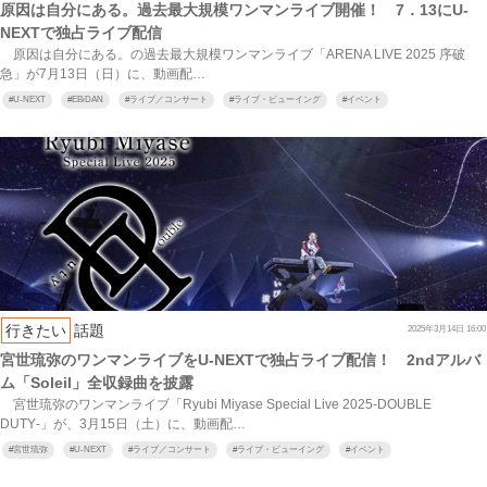
原因は自分にある。過去最大規模ワンマンライブ開催！ 7．13にU-
NEXTで独占ライブ配信
原因は自分にある。の過去最大規模ワンマンライブ「ARENA LIVE 2025 序破
急」が7月13日（日）に、動画配…
#
U-NEXT
#
EBiDAN
#
ライブ／コンサート
#
ライブ・ビューイング
#
イベント
行きたい
話題
2025年3月14日 16:00
宮世琉弥のワンマンライブをU-NEXTで独占ライブ配信！ 2ndアルバ
ム「Soleil」全収録曲を披露
宮世琉弥のワンマンライブ「Ryubi Miyase Special Live 2025‐DOUBLE
DUTY‐」が、3月15日（土）に、動画配…
#
宮世琉弥
#
U-NEXT
#
ライブ／コンサート
#
ライブ・ビューイング
#
イベント