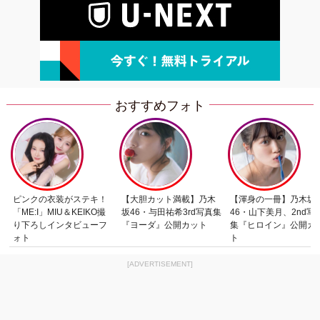
おすすめフォト
ピンクの衣装がステキ！
【大胆カット満載】乃木
【渾身の一冊】乃木坂
「ME:I」MIU＆KEIKO撮
坂46・与田祐希3rd写真集
46・山下美月、2nd写
り下ろしインタビューフ
『ヨーダ』公開カット
集『ヒロイン』公開カ
ォト
ト
[ADVERTISEMENT]