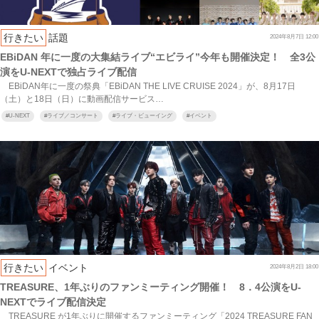
行きたい
話題
2024年8月7日 12:00
EBiDAN 年に一度の大集結ライブ“エビライ”今年も開催決定！ 全3公
演をU-NEXTで独占ライブ配信
EBiDAN年に一度の祭典「EBiDAN THE LIVE CRUISE 2024」が、8月17日
（土）と18日（日）に動画配信サービス…
#
U-NEXT
#
ライブ／コンサート
#
ライブ・ビューイング
#
イベント
行きたい
イベント
2024年8月2日 18:00
TREASURE、1年ぶりのファンミーティング開催！ 8．4公演をU-
NEXTでライブ配信決定
TREASURE が1年ぶりに開催するファンミーティング「2024 TREASURE FAN