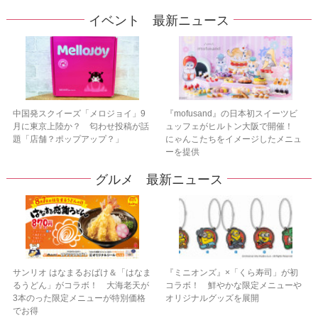
イベント 最新ニュース
中国発スクイーズ「メロジョイ」9
『mofusand』の日本初スイーツビ
月に東京上陸か？ 匂わせ投稿が話
ュッフェがヒルトン大阪で開催！
題「店舗？ポップアップ？」
にゃんこたちをイメージしたメニュ
ーを提供
グルメ 最新ニュース
サンリオ はなまるおばけ＆「はなま
『ミニオンズ』×「くら寿司」が初
るうどん」がコラボ！ 大海老天が
コラボ！ 鮮やかな限定メニューや
3本のった限定メニューが特別価格
オリジナルグッズを展開
でお得