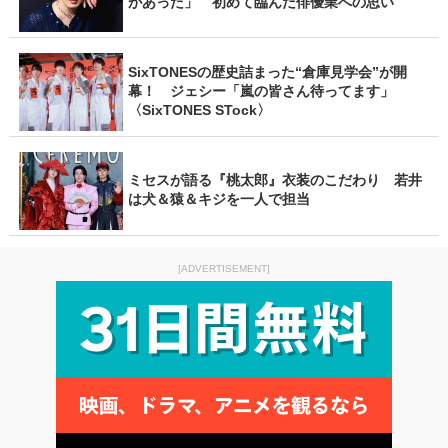
があった」 初めて臨んだ俳優業への思い
SixTONESの歴史詰まった“倉庫見学会”が開
幕！ ジェシー「嵐の皆さん待ってます」
〈SixTONES STock〉
ミセスが語る『桃太郎』衣装のこだわり 若井
は犬＆猿＆キジを一人で担当
[ADVERTISEMENT]