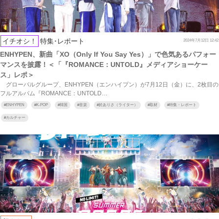
イチオシ！
特集･レポート
2024年7月12日 12:42
ENHYPEN、新曲「XO（Only If You Say Yes）」で色気あるパフォー
マンスを披露！＜「『ROMANCE：UNTOLD』メディアショーケー
ス」レポ＞
グローバルグループ、ENHYPEN（エンハイプン）が7月12日（金）に、2枚目の
フルアルバム『ROMANCE：UNTOLD…
#
ENHYPEN
#
K-POP
#
韓国
#
音楽
#
於ありさ（ライター）
#
取材
#
特集・レポート
#
カルチャー