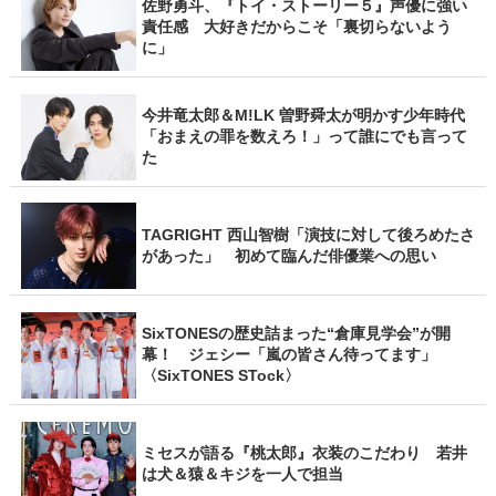
佐野勇斗、『トイ・ストーリー５』声優に強い
責任感 大好きだからこそ「裏切らないよう
に」
今井竜太郎＆M!LK 曽野舜太が明かす少年時代
「おまえの罪を数えろ！」って誰にでも言って
た
TAGRIGHT 西山智樹「演技に対して後ろめたさ
があった」 初めて臨んだ俳優業への思い
SixTONESの歴史詰まった“倉庫見学会”が開
幕！ ジェシー「嵐の皆さん待ってます」
〈SixTONES STock〉
ミセスが語る『桃太郎』衣装のこだわり 若井
は犬＆猿＆キジを一人で担当