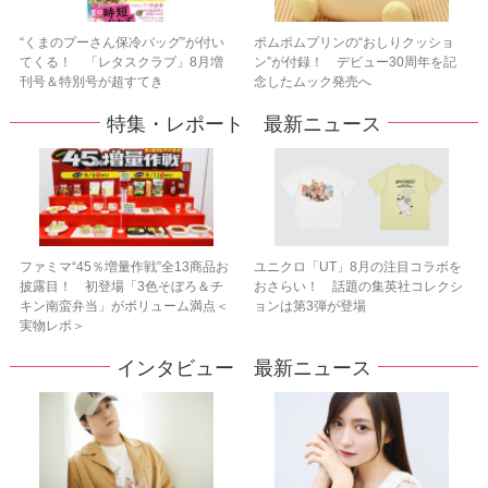
“くまのプーさん保冷バッグ”が付い
ポムポムプリンの“おしりクッショ
てくる！ 「レタスクラブ」8月増
ン”が付録！ デビュー30周年を記
刊号＆特別号が超すてき
念したムック発売へ
特集・レポート 最新ニュース
ファミマ“45％増量作戦”全13商品お
ユニクロ「UT」8月の注目コラボを
披露目！ 初登場「3色そぼろ＆チ
おさらい！ 話題の集英社コレクシ
キン南蛮弁当」がボリューム満点＜
ョンは第3弾が登場
実物レポ＞
インタビュー 最新ニュース