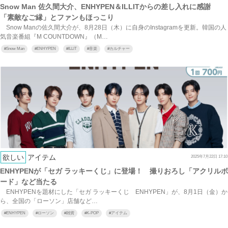
Snow Man 佐久間大介、ENHYPEN＆ILLITからの差し入れに感謝
「素敵なご縁」とファンもほっこり
Snow Manの佐久間大介が、8月28日（木）に自身のInstagramを更新。韓国の人
気音楽番組『M COUNTDOWN』（M…
#
Snow Man
#
ENHYPEN
#
ILLIT
#
音楽
#
カルチャー
欲しい
アイテム
2025年7月22日 17:10
ENHYPENが「セガ ラッキーくじ」に登場！ 撮りおろし「アクリルボ
ード」など当たる
ENHYPENを題材にした「セガ ラッキーくじ ENHYPEN」が、8月1日（金）か
ら、全国の「ローソン」店舗など…
#
ENHYPEN
#
ローソン
#
雑貨
#
K-POP
#
アイテム