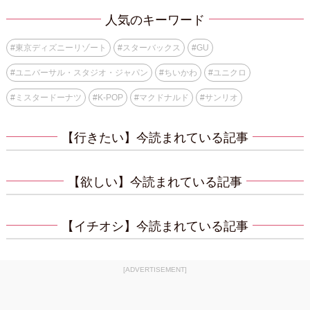
人気のキーワード
#
東京ディズニーリゾート
#
スターバックス
#
GU
#
ユニバーサル・スタジオ・ジャパン
#
ちいかわ
#
ユニクロ
#
ミスタードーナツ
#
K-POP
#
マクドナルド
#
サンリオ
【行きたい】今読まれている記事
【欲しい】今読まれている記事
【イチオシ】今読まれている記事
[ADVERTISEMENT]