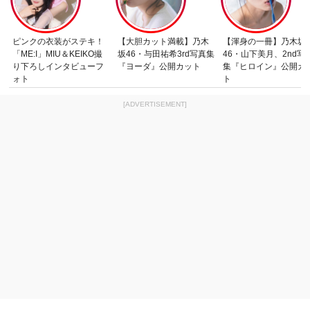
ピンクの衣装がステキ！
【大胆カット満載】乃木
【渾身の一冊】乃木坂
「ME:I」MIU＆KEIKO撮
坂46・与田祐希3rd写真集
46・山下美月、2nd写
り下ろしインタビューフ
『ヨーダ』公開カット
集『ヒロイン』公開カ
ォト
ト
[ADVERTISEMENT]