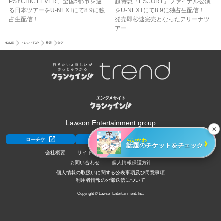
PSYCHIC FEVER、全国5都市を巡
超特急「ESCORT」ファイナル公演
る日本ツアーをU‐NEXTにて8.9に独
をU-NEXTにて8.9に独占生配信！
占生配信！
発売即秒速完売となったアリーナツ
アー
HOME
トレンドTOP
検索
タグ
Lawson Entertainment group
✕
›
ちいかわ
ローチケ
ローチケ[旅行]
HMV&BOOKS
話題のチケットをチェック
会社概要
サイトポリシー
利用規約
採用情報
お問い合わせ
個人情報保護方針
個人情報の取扱いに関する公表事項及び同意事項
利用者情報の外部送信について
Copyright © Lawson Entertainment, Inc.