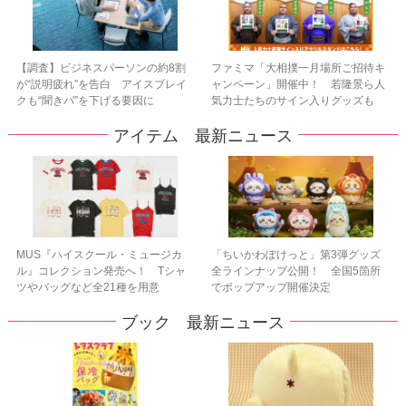
【調査】ビジネスパーソンの約8割
ファミマ「大相撲一月場所ご招待キ
が“説明疲れ”を告白 アイスブレイ
ャンペーン」開催中！ 若隆景ら人
クも“聞きパ”を下げる要因に
気力士たちのサイン入りグッズも
アイテム 最新ニュース
MUS『ハイスクール・ミュージカ
「ちいかわぽけっと」第3弾グッズ
ル』コレクション発売へ！ Tシャ
全ラインナップ公開！ 全国5箇所
ツやバッグなど全21種を用意
でポップアップ開催決定
ブック 最新ニュース