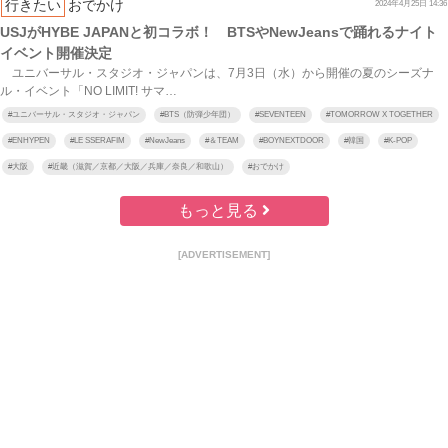
行きたい
おでかけ
2024年4月25日 14:36
USJがHYBE JAPANと初コラボ！ BTSやNewJeansで踊れるナイト
イベント開催決定
ユニバーサル・スタジオ・ジャパンは、7月3日（水）から開催の夏のシーズナ
ル・イベント「NO LIMIT! サマ…
#
ユニバーサル・スタジオ・ジャパン
#
BTS（防弾少年団）
#
SEVENTEEN
#
TOMORROW X TOGETHER
#
ENHYPEN
#
LE SSERAFIM
#
NewJeans
#
＆TEAM
#
BOYNEXTDOOR
#
韓国
#
K-POP
#
大阪
#
近畿（滋賀／京都／大阪／兵庫／奈良／和歌山）
#
おでかけ
もっと見る
[ADVERTISEMENT]