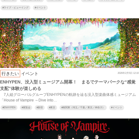
#
ライブ・ビューイング
#
イベント
行きたい
イベント
2026年2月5日 12:10
ENHYPEN、没入型ミュージアム開幕！ まるでテーマパークな“感覚
支配”体験が楽しめる
7人組グローバルグループENHYPENの軌跡を辿る没入型楽曲体感ミュージアム
「House of Vampire ～Dive into…
#
ENHYPEN
#
展覧会
#
新宿
#
東京
#
南関東（埼玉／千葉／東京／神奈川）
#
イベント