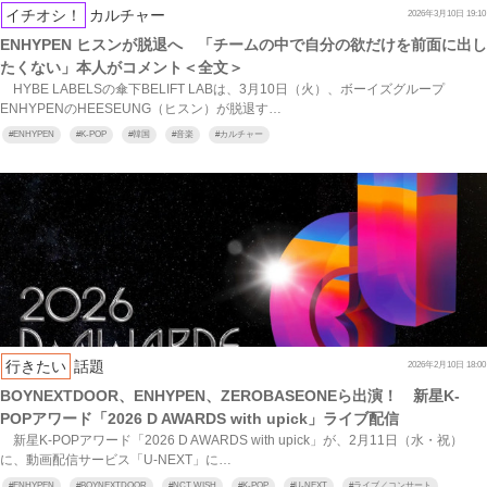
イチオシ！
カルチャー
2026年3月10日 19:10
ENHYPEN ヒスンが脱退へ 「チームの中で自分の欲だけを前面に出し
たくない」本人がコメント＜全文＞
HYBE LABELSの傘下BELIFT LABは、3月10日（火）、ボーイズグループ
ENHYPENのHEESEUNG（ヒスン）が脱退す…
#
ENHYPEN
#
K-POP
#
韓国
#
音楽
#
カルチャー
行きたい
話題
2026年2月10日 18:00
BOYNEXTDOOR、ENHYPEN、ZEROBASEONEら出演！ 新星K‐
POPアワード「2026 D AWARDS with upick」ライブ配信
新星K‐POPアワード「2026 D AWARDS with upick」が、2月11日（水・祝）
に、動画配信サービス「U‐NEXT」に…
#
ENHYPEN
#
BOYNEXTDOOR
#
NCT WISH
#
K-POP
#
U-NEXT
#
ライブ／コンサート