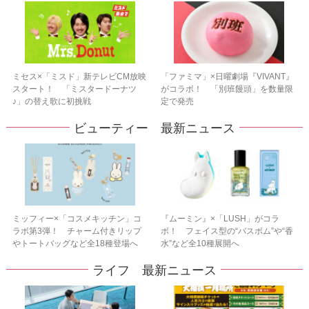
ミセス×「ミスド」新テレビCM放映
「ファミマ」×日曜劇場『VIVANT』
スタート！ 「ミスタードーナツ
がコラボ！ 「別班饅頭」を数量限
♪」の替え歌に初挑戦
定で発売
ビューティー 最新ニュース
ミッフィー×「コスメキッチン」コ
『ムーミン』×「LUSH」がコラ
ラボ第3弾！ チャーム付きリップ
ボ！ フェイス型の“バスボム”や“香
やトートバッグなど全18種登場へ
水”など全10種展開へ
ライフ 最新ニュース