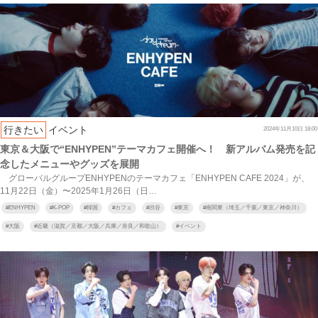
行きたい
イベント
2024年11月10日 18:00
東京＆大阪で“ENHYPEN”テーマカフェ開催へ！ 新アルバム発売を記
念したメニューやグッズを展開
グローバルグループENHYPENのテーマカフェ「ENHYPEN CAFE 2024」が、
11月22日（金）〜2025年1月26日（日…
#
ENHYPEN
#
K-POP
#
韓国
#
カフェ
#
渋谷
#
東京
#
南関東（埼玉／千葉／東京／神奈川）
#
大阪
#
近畿（滋賀／京都／大阪／兵庫／奈良／和歌山）
#
イベント