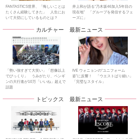
FANTASTICS世界、「悔しいことは
井上和が語る“乃木坂46加入5年目の
たくさん経験してきた」 人生にお
現在地” 「グループを発信するフェ
いて大切にしているものとは？
ーズに」
カルチャー 最新ニュース
「勢い強すぎて大笑い」「想像以上
IVE ウォニョンの“ユニフォーム
でびっくり」 うみがたり、ペンギ
姿”に反響！ 「ウエストばり細い」
ンの大行進が10万「いいね」超えで
「完璧なスタイル」
話題
トピックス 最新ニュース