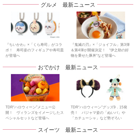
グルメ 最新ニュース
『ちいかわ』×「くら寿司」がコラ
『鬼滅の刃』×「ジョイフル」第3弾
ボ！ 寿司姿のフィギュアや寿司皿
＆第4弾が開催決定！ “伊之助の好
が登場へ
物を乗せた豚丼”など登場へ
おでかけ 最新ニュース
TDR“ハロウィーン”メニュー公
TDR“ハロウィーン”グッズ9．15発
開！ ヴィランズをイメージしたス
売！ パジャマ姿の「ぬいバ」や
ペシャルセットなど登場へ
「カチューシャ」など勢ぞろい
スイーツ 最新ニュース