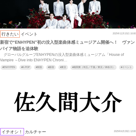
行きたい
イベント
2025年12月15日 10:00
新宿で“ENHYPEN”初の没入型楽曲体感ミュージアム開催へ！ ヴァン
パイア物語を追体験
グローバルグループENHYPENの没入型楽曲体感ミュージアム「House of
Vampire ～Dive into ENHYPEN Chroni…
#
ENHYPEN
#
K-POP
#
韓国
#
新宿
#
東京
#
南関東（埼玉／千葉／東京／神奈川）
#
イベント
イチオシ！
カルチャー
2025年8月29日 12:00