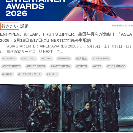
行きたい
話題
2026年5月15日 16:30
ENHYPEN、&TEAM、FRUITS ZIPPER、生田斗真らが集結！ 「ASEA
2026」5月16日＆17日にU-NEXTにて独占生配信
「ASIA STAR ENTERTAINER AWARDS 2026」が、5月16日（土）と17日（日）
に、動画配信サービス「U‐NEXT」で…
#
MONSTA X
#
レイ（IVE）
#
＆TEAM
#
ENHYPEN
#
東方神起
#
CANDY TUNE
#
CUTIE STREET
#
FRUITS ZIPPER
#
SWEET STEADY
#
DXTEEN
#
ATEEZ
#
THE RAMPAGE
#
U-NEXT
#
ライブ／コンサート
#
イベント