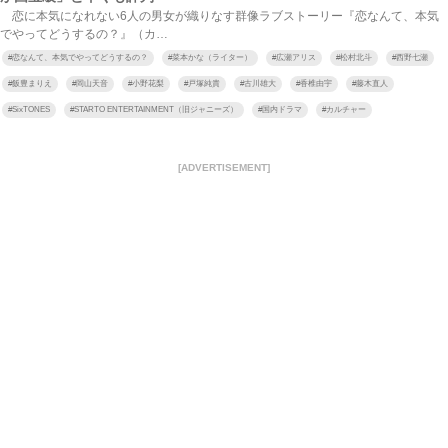
恋に本気になれない6人の男女が織りなす群像ラブストーリー『恋なんて、本気
でやってどうするの？』（カ…
#
恋なんて、本気でやってどうするの？
#
菜本かな（ライター）
#
広瀬アリス
#
松村北斗
#
西野七瀬
#
飯豊まりえ
#
岡山天音
#
小野花梨
#
戸塚純貴
#
古川雄大
#
香椎由宇
#
藤木直人
#
SixTONES
#
STARTO ENTERTAINMENT（旧ジャニーズ）
#
国内ドラマ
#
カルチャー
[ADVERTISEMENT]