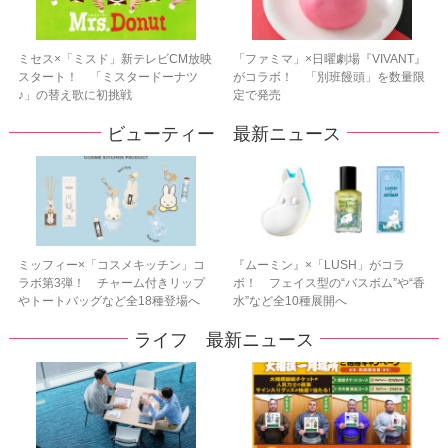
ミセス×「ミスド」新テレビCM放映
「ファミマ」×日曜劇場『VIVANT』
スタート！ 「ミスタードーナツ
がコラボ！ 「別班饅頭」を数量限
♪」の替え歌に初挑戦
定で発売
ビューティー 最新ニュース
ミッフィー×「コスメキッチン」コ
『ムーミン』×「LUSH」がコラ
ラボ第3弾！ チャーム付きリップ
ボ！ フェイス型の“バスボム”や“香
やトートバッグなど全18種登場へ
水”など全10種展開へ
ライフ 最新ニュース