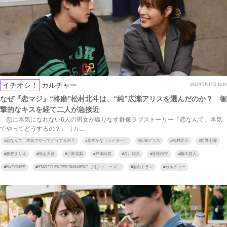
イチオシ！
カルチャー
2022年5月17日 19:10
なぜ『恋マジ』“柊磨”松村北斗は、“純”広瀬アリスを選んだのか？ 衝
撃的なキスを経て二人が急接近
恋に本気になれない6人の男女が織りなす群像ラブストーリー『恋なんて、本気
でやってどうするの？』（カ…
#
恋なんて、本気でやってどうするの？
#
菜本かな（ライター）
#
広瀬アリス
#
松村北斗
#
西野七瀬
#
飯豊まりえ
#
岡山天音
#
小野花梨
#
戸塚純貴
#
古川雄大
#
香椎由宇
#
藤木直人
#
SixTONES
#
STARTO ENTERTAINMENT（旧ジャニーズ）
#
国内ドラマ
#
カルチャー