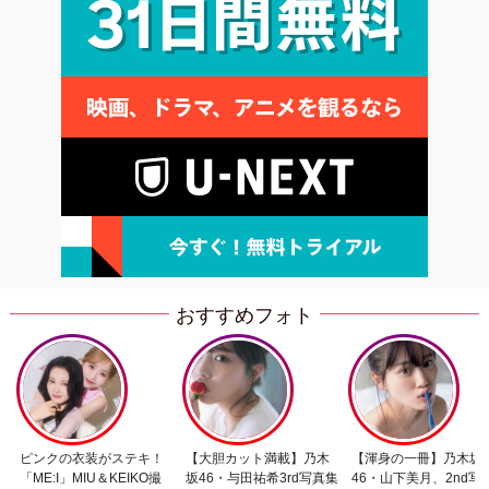
おすすめフォト
ピンクの衣装がステキ！
【大胆カット満載】乃木
【渾身の一冊】乃木坂
「ME:I」MIU＆KEIKO撮
坂46・与田祐希3rd写真集
46・山下美月、2nd写