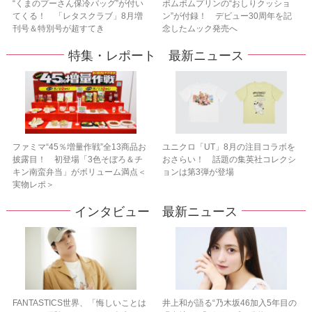
“くまのプーさん保冷バッグ”が付い
ポムポムプリンの“おしりクッショ
てくる！ 「レタスクラブ」8月増
ン”が付録！ デビュー30周年を記
刊号＆特別号が超すてき
念したムック発売へ
特集・レポート 最新ニュース
ファミマ“45％増量作戦”全13商品お
ユニクロ「UT」8月の注目コラボを
披露目！ 初登場「3色そぼろ＆チ
おさらい！ 話題の集英社コレクシ
キン南蛮弁当」がボリューム満点＜
ョンは第3弾が登場
実物レポ＞
インタビュー 最新ニュース
FANTASTICS世界、「悔しいことは
井上和が語る“乃木坂46加入5年目の