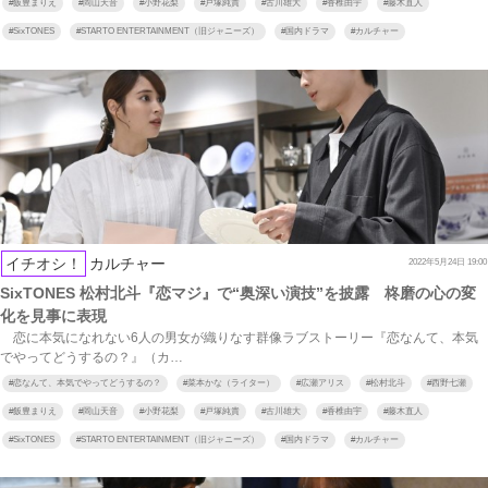
#
飯豊まりえ
#
岡山天音
#
小野花梨
#
戸塚純貴
#
古川雄大
#
香椎由宇
#
藤木直人
#
SixTONES
#
STARTO ENTERTAINMENT（旧ジャニーズ）
#
国内ドラマ
#
カルチャー
イチオシ！
カルチャー
2022年5月24日 19:00
SixTONES 松村北斗『恋マジ』で“奥深い演技”を披露 柊磨の心の変
化を見事に表現
恋に本気になれない6人の男女が織りなす群像ラブストーリー『恋なんて、本気
でやってどうするの？』（カ…
#
恋なんて、本気でやってどうするの？
#
菜本かな（ライター）
#
広瀬アリス
#
松村北斗
#
西野七瀬
#
飯豊まりえ
#
岡山天音
#
小野花梨
#
戸塚純貴
#
古川雄大
#
香椎由宇
#
藤木直人
#
SixTONES
#
STARTO ENTERTAINMENT（旧ジャニーズ）
#
国内ドラマ
#
カルチャー