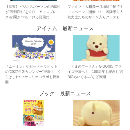
【調査】ビジネスパーソンの約8割
ファミマ「大相撲一月場所ご招待キ
が“説明疲れ”を告白 アイスブレイ
ャンペーン」開催中！ 若隆景ら人
クも“聞きパ”を下げる要因に
気力士たちのサイン入りグッズも
アイテム 最新ニュース
『ムーミン』やピーターラビット
『くまのプーさん』GiGO限定プラ
の“2027年版カレンダー”登場！ く
イズ登場へ！ 100周年を記念し“超
らはしれい×サンリオコラボも新展
BIGぬいぐるみ”など展開
開
ブック 最新ニュース