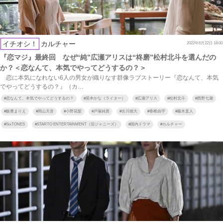
イチオシ！
カルチャー
2022年6月22日 18:00
『恋マジ』最終回 なぜ“純”広瀬アリスは“柊磨”松村北斗を選んだの
か？＜恋なんて、本気でやってどうするの？＞
恋に本気になれない6人の男女が織りなす群像ラブストーリー『恋なんて、本気
でやってどうするの？』（カ…
#
恋なんて、本気でやってどうするの？
#
菜本かな（ライター）
#
広瀬アリス
#
松村北斗
#
西野七瀬
#
飯豊まりえ
#
岡山天音
#
小野花梨
#
戸塚純貴
#
古川雄大
#
香椎由宇
#
藤木直人
#
SixTONES
#
STARTO ENTERTAINMENT（旧ジャニーズ）
#
国内ドラマ
#
カルチャー