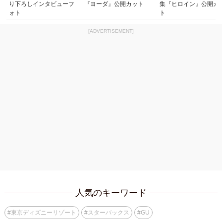
り下ろしインタビューフ
『ヨーダ』公開カット
集『ヒロイン』公開カ
ォト
ト
[ADVERTISEMENT]
人気のキーワード
#
東京ディズニーリゾート
#
スターバックス
#
GU