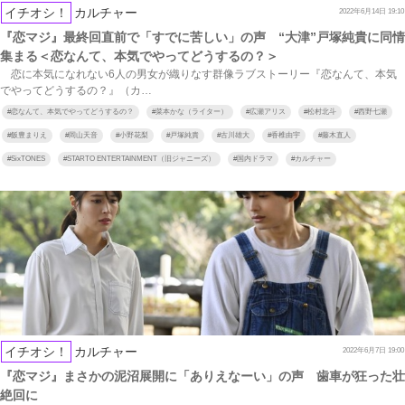
イチオシ！
カルチャー
2022年6月14日 19:10
『恋マジ』最終回直前で「すでに苦しい」の声 “大津”戸塚純貴に同情
集まる＜恋なんて、本気でやってどうするの？＞
恋に本気になれない6人の男女が織りなす群像ラブストーリー『恋なんて、本気
でやってどうするの？』（カ…
#
恋なんて、本気でやってどうするの？
#
菜本かな（ライター）
#
広瀬アリス
#
松村北斗
#
西野七瀬
#
飯豊まりえ
#
岡山天音
#
小野花梨
#
戸塚純貴
#
古川雄大
#
香椎由宇
#
藤木直人
#
SixTONES
#
STARTO ENTERTAINMENT（旧ジャニーズ）
#
国内ドラマ
#
カルチャー
イチオシ！
カルチャー
2022年6月7日 19:00
『恋マジ』まさかの泥沼展開に「ありえなーい」の声 歯車が狂った壮
絶回に