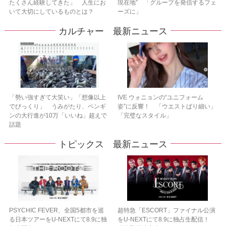
たくさん経験してきた」 人生にお
現在地” 「グループを発信するフェ
いて大切にしているものとは？
ーズに」
カルチャー 最新ニュース
「勢い強すぎて大笑い」「想像以上
IVE ウォニョンの“ユニフォーム
でびっくり」 うみがたり、ペンギ
姿”に反響！ 「ウエストばり細い」
ンの大行進が10万「いいね」超えで
「完璧なスタイル」
話題
トピックス 最新ニュース
PSYCHIC FEVER、全国5都市を巡
超特急「ESCORT」ファイナル公演
る日本ツアーをU‐NEXTにて8.9に独
をU-NEXTにて8.9に独占生配信！