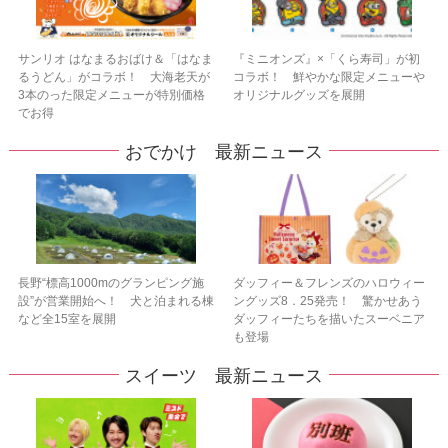
サンリオ はなまるおばけ＆「はなま
『ミニオンズ』×「くら寿司」が初
るうどん」がコラボ！ 大海老天が
コラボ！ 鮮やかな限定メニューや
3本のった限定メニューが特別価格
オリジナルグッズを展開
でお得
おでかけ 最新ニュース
長野“標高1000mのグランピング施
ダッフィー＆フレンズのハロウィー
設”が営業開始へ！ 犬と泊まれる棟
ングッズ8．25発売！ 驚かせあう
など全15室を展開
ダッフィーたちを描いたスーベニア
も登場
スイーツ 最新ニュース