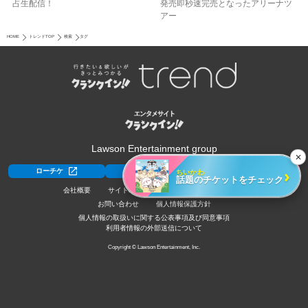
占生配信！
発売即秒速完売となったアリーナツ
アー
HOME
トレンドTOP
検索
タグ
Lawson Entertainment group
✕
›
ちいかわ
ローチケ
ローチケ[旅行]
HMV&BOOKS
話題のチケットをチェック
会社概要
サイトポリシー
利用規約
採用情報
お問い合わせ
個人情報保護方針
個人情報の取扱いに関する公表事項及び同意事項
利用者情報の外部送信について
Copyright © Lawson Entertainment, Inc.