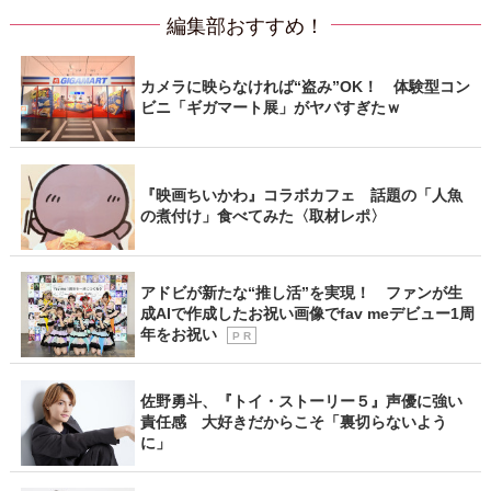
編集部おすすめ！
カメラに映らなければ“盗み”OK！ 体験型コン
ビニ「ギガマート展」がヤバすぎたｗ
『映画ちいかわ』コラボカフェ 話題の「人魚
の煮付け」食べてみた〈取材レポ〉
アドビが新たな“推し活”を実現！ ファンが生
成AIで作成したお祝い画像でfav meデビュー1周
年をお祝い
P R
佐野勇斗、『トイ・ストーリー５』声優に強い
責任感 大好きだからこそ「裏切らないよう
に」