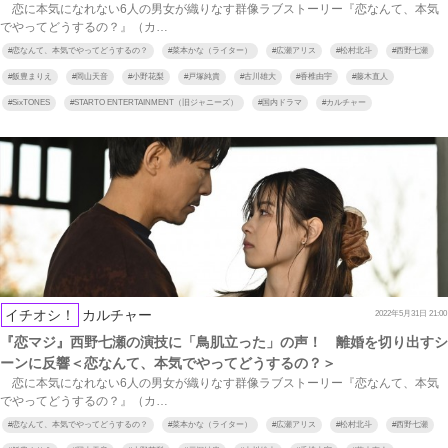
恋に本気になれない6人の男女が織りなす群像ラブストーリー『恋なんて、本気
でやってどうするの？』（カ…
#
恋なんて、本気でやってどうするの？
#
菜本かな（ライター）
#
広瀬アリス
#
松村北斗
#
西野七瀬
#
飯豊まりえ
#
岡山天音
#
小野花梨
#
戸塚純貴
#
古川雄大
#
香椎由宇
#
藤木直人
#
SixTONES
#
STARTO ENTERTAINMENT（旧ジャニーズ）
#
国内ドラマ
#
カルチャー
イチオシ！
カルチャー
2022年5月31日 21:00
『恋マジ』西野七瀬の演技に「鳥肌立った」の声！ 離婚を切り出すシ
ーンに反響＜恋なんて、本気でやってどうするの？＞
恋に本気になれない6人の男女が織りなす群像ラブストーリー『恋なんて、本気
でやってどうするの？』（カ…
#
恋なんて、本気でやってどうするの？
#
菜本かな（ライター）
#
広瀬アリス
#
松村北斗
#
西野七瀬