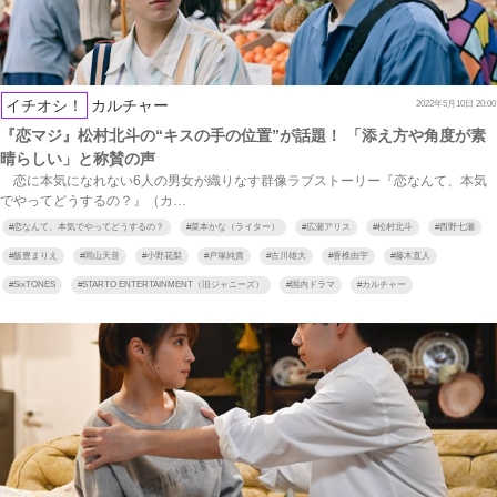
イチオシ！
カルチャー
2022年5月10日 20:00
『恋マジ』松村北斗の“キスの手の位置”が話題！ 「添え方や角度が素
晴らしい」と称賛の声
恋に本気になれない6人の男女が織りなす群像ラブストーリー『恋なんて、本気
でやってどうするの？』（カ…
#
恋なんて、本気でやってどうするの？
#
菜本かな（ライター）
#
広瀬アリス
#
松村北斗
#
西野七瀬
#
飯豊まりえ
#
岡山天音
#
小野花梨
#
戸塚純貴
#
古川雄大
#
香椎由宇
#
藤木直人
#
SixTONES
#
STARTO ENTERTAINMENT（旧ジャニーズ）
#
国内ドラマ
#
カルチャー