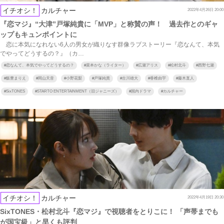
イチオシ！
カルチャー
2022年4月26日 20:00
『恋マジ』“大津”戸塚純貴に「MVP」と称賛の声！ 過去作とのギャ
ップもキュンポイントに
恋に本気になれない6人の男女が織りなす群像ラブストーリー『恋なんて、本気
でやってどうするの？』（カ…
#
恋なんて、本気でやってどうするの？
#
菜本かな（ライター）
#
広瀬アリス
#
松村北斗
#
西野七瀬
#
飯豊まりえ
#
岡山天音
#
小野花梨
#
戸塚純貴
#
古川雄大
#
香椎由宇
#
藤木直人
#
SixTONES
#
STARTO ENTERTAINMENT（旧ジャニーズ）
#
国内ドラマ
#
カルチャー
イチオシ！
カルチャー
2022年4月19日 20:30
SixTONES・松村北斗『恋マジ』で視聴者をとりこに！ 「声帯までも
が国宝級」と早くも評判