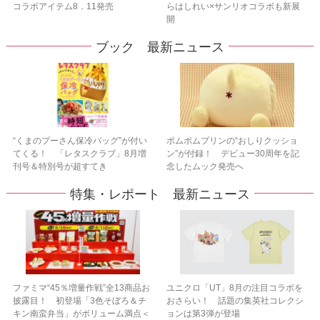
コラボアイテム8．11発売
らはしれい×サンリオコラボも新展
開
ブック 最新ニュース
“くまのプーさん保冷バッグ”が付い
ポムポムプリンの“おしりクッショ
てくる！ 「レタスクラブ」8月増
ン”が付録！ デビュー30周年を記
刊号＆特別号が超すてき
念したムック発売へ
特集・レポート 最新ニュース
ファミマ“45％増量作戦”全13商品お
ユニクロ「UT」8月の注目コラボを
披露目！ 初登場「3色そぼろ＆チ
おさらい！ 話題の集英社コレクシ
キン南蛮弁当」がボリューム満点＜
ョンは第3弾が登場