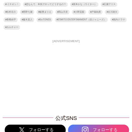
#
イチオシ！
#
恋なんて、本気でやってどうするの？
#
菜本かな（ライター）
#
広瀬アリス
#
松村北斗
#
西野七瀬
#
飯豊まりえ
#
岡山天音
#
小野花梨
#
戸塚純貴
#
古川雄大
#
香椎由宇
#
藤木直人
#
SixTONES
#
STARTO ENTERTAINMENT（旧ジャニーズ）
#
国内ドラマ
#
カルチャー
[ADVERTISEMENT]
公式SNS
フォローする
フォローする