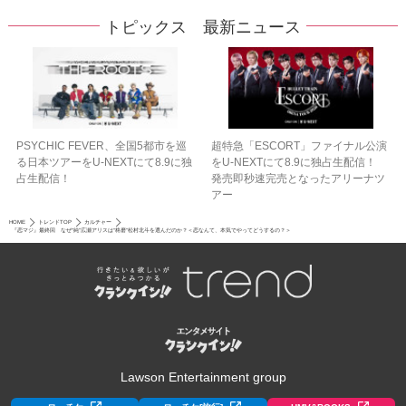
トピックス 最新ニュース
PSYCHIC FEVER、全国5都市を巡
超特急「ESCORT」ファイナル公演
る日本ツアーをU‐NEXTにて8.9に独
をU-NEXTにて8.9に独占生配信！
占生配信！
発売即秒速完売となったアリーナツ
アー
HOME
トレンドTOP
カルチャー
『恋マジ』最終回 なぜ“純”広瀬アリスは“柊磨”松村北斗を選んだのか？＜恋なんて、本気でやってどうするの？＞
Lawson Entertainment group