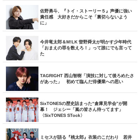
佐野勇斗、『トイ・ストーリー５』声優に強い
責任感 大好きだからこそ「裏切らないよう
に」
今井竜太郎＆M!LK 曽野舜太が明かす少年時代
「おまえの罪を数えろ！」って誰にでも言って
た
TAGRIGHT 西山智樹「演技に対して後ろめたさ
があった」 初めて臨んだ俳優業への思い
SixTONESの歴史詰まった“倉庫見学会”が開
幕！ ジェシー「嵐の皆さん待ってます」
〈SixTONES STock〉
ミセスが語る『桃太郎』衣装のこだわり 若井