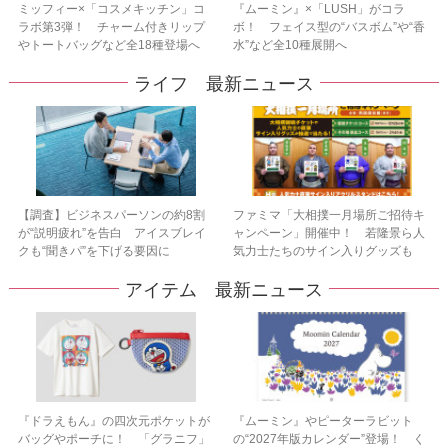
ミッフィー×「コスメキッチン」コ
『ムーミン』×「LUSH」がコラ
ラボ第3弾！ チャーム付きリップ
ボ！ フェイス型の“バスボム”や“香
やトートバッグなど全18種登場へ
水”など全10種展開へ
ライフ 最新ニュース
【調査】ビジネスパーソンの約8割
ファミマ「大相撲一月場所ご招待キ
が“説明疲れ”を告白 アイスブレイ
ャンペーン」開催中！ 若隆景ら人
クも“聞きパ”を下げる要因に
気力士たちのサイン入りグッズも
アイテム 最新ニュース
『ドラえもん』の四次元ポケットが
『ムーミン』やピーターラビット
バッグやポーチに！ 「グラニフ」
の“2027年版カレンダー”登場！ く