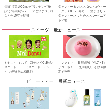
長野“標高1000mのグランピング施
ダッフィー＆フレンズのハロウィー
設”が営業開始へ！ 犬と泊まれる棟
ングッズ8．25発売！ 驚かせあう
など全15室を展開
ダッフィーたちを描いたスーベニア
も登場
スイーツ 最新ニュース
ミセス×「ミスド」新テレビCM放映
「ファミマ」×日曜劇場『VIVANT』
スタート！ 「ミスタードーナツ
がコラボ！ 「別班饅頭」を数量限
♪」の替え歌に初挑戦
定で発売
ビューティー 最新ニュース