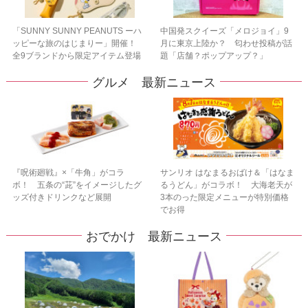
「SUNNY SUNNY PEANUTS ーハ
中国発スクイーズ「メロジョイ」9
ッピーな旅のはじまりー」開催！
月に東京上陸か？ 匂わせ投稿が話
全9ブランドから限定アイテム登場
題「店舗？ポップアップ？」
グルメ 最新ニュース
『呪術廻戦』×「牛角」がコラ
サンリオ はなまるおばけ＆「はなま
ボ！ 五条の“茈”をイメージしたグ
るうどん」がコラボ！ 大海老天が
ッズ付きドリンクなど展開
3本のった限定メニューが特別価格
でお得
おでかけ 最新ニュース