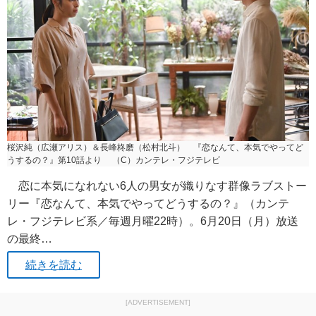
桜沢純（広瀬アリス）＆長峰柊磨（松村北斗） 『恋なんて、本気でやってど
うするの？』第10話より （C）カンテレ・フジテレビ
恋に本気になれない6人の男女が織りなす群像ラブストー
リー『恋なんて、本気でやってどうするの？』（カンテ
レ・フジテレビ系／毎週月曜22時）。6月20日（月）放送
の最終…
続きを読む
[ADVERTISEMENT]