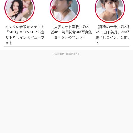
ピンクの衣装がステキ！
【大胆カット満載】乃木
【渾身の一冊】乃木坂
「ME:I」MIU＆KEIKO撮
坂46・与田祐希3rd写真集
46・山下美月、2nd写
り下ろしインタビューフ
『ヨーダ』公開カット
集『ヒロイン』公開カ
ォト
ト
[ADVERTISEMENT]