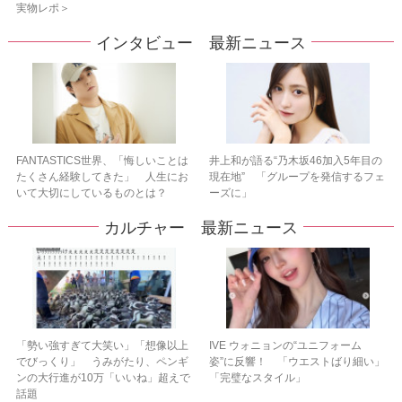
実物レポ＞
インタビュー 最新ニュース
FANTASTICS世界、「悔しいことは
井上和が語る“乃木坂46加入5年目の
たくさん経験してきた」 人生にお
現在地” 「グループを発信するフェ
いて大切にしているものとは？
ーズに」
カルチャー 最新ニュース
「勢い強すぎて大笑い」「想像以上
IVE ウォニョンの“ユニフォーム
でびっくり」 うみがたり、ペンギ
姿”に反響！ 「ウエストばり細い」
ンの大行進が10万「いいね」超えで
「完璧なスタイル」
話題