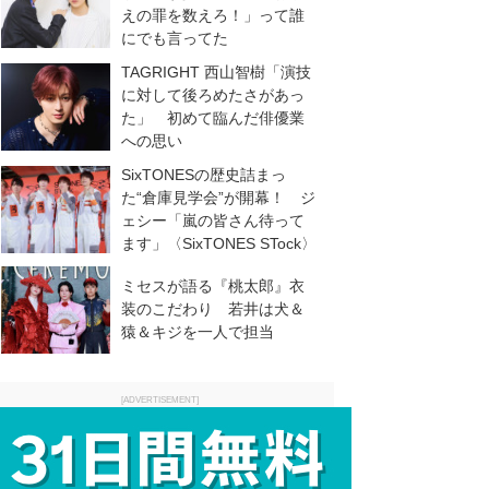
えの罪を数えろ！」って誰
にでも言ってた
TAGRIGHT 西山智樹「演技
に対して後ろめたさがあっ
た」 初めて臨んだ俳優業
への思い
SixTONESの歴史詰まっ
た“倉庫見学会”が開幕！ ジ
ェシー「嵐の皆さん待って
ます」〈SixTONES STock〉
ミセスが語る『桃太郎』衣
装のこだわり 若井は犬＆
猿＆キジを一人で担当
[ADVERTISEMENT]