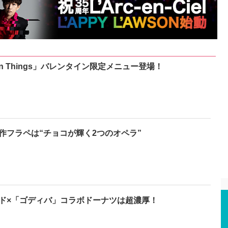
’n Things」バレンタイン限定メニュー登場！
作フラペは“チョコが輝く2つのオペラ”
ド×「ゴディバ」コラボドーナツは超濃厚！