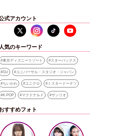
公式アカウント
人気のキーワード
#
東京ディズニーリゾート
#
スターバックス
#
GU
#
ユニバーサル・スタジオ・ジャパン
#
ちいかわ
#
ユニクロ
#
ミスタードーナツ
#
K-POP
#
マクドナルド
#
サンリオ
おすすめフォト