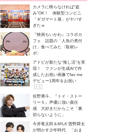
カメラに映らなければ“盗
み”OK！ 体験型コンビニ
「ギガマート展」がヤバす
ぎたｗ
『映画ちいかわ』コラボカ
フェ 話題の「人魚の煮付
け」食べてみた〈取材レ
ポ〉
アドビが新たな“推し活”を実
現！ ファンが生成AIで作
成したお祝い画像でfav me
デビュー1周年をお祝い
P R
佐野勇斗、『トイ・ストー
リー５』声優に強い責任
感 大好きだからこそ「裏
切らないように」
今井竜太郎＆M!LK 曽野舜太
が明かす少年時代 「おま