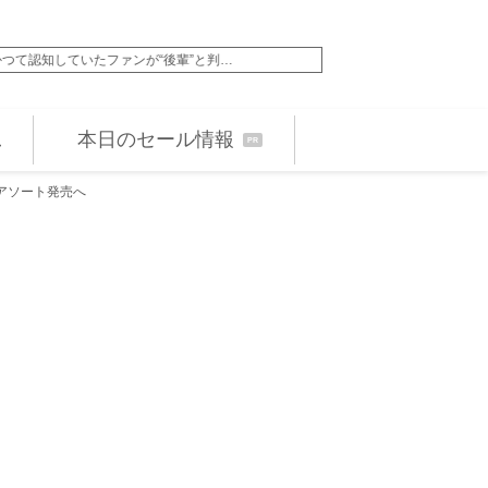
つて認知していたファンが“後輩”と判…
吉川愛×奥田瑛二『名
本日のセール情報
PR
定アソート発売へ