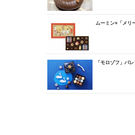
ムーミン×「メリ
「モロゾフ」バレ