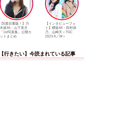
【インタビューフォ
ピンクの衣装がステ
【大胆カット満
ト】櫻坂46・田村保
キ！ 「ME:I」MIU＆
乃木坂46・与田
乃、山崎天＜TGC
KEIKO撮り下ろしイ
3rd写真集『ヨ
2023 A／W＞
ンタビューフォト
ダ』公開カット
【行きたい】今読まれている記事