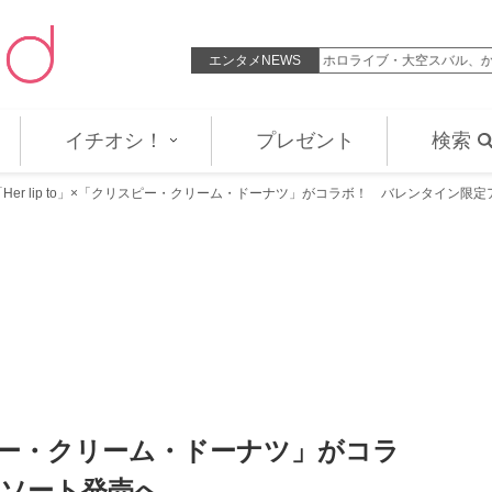
新グループiiONDOが加わったメインビジュ…
エンタメNEWS
ホロライブ・大空スバル、か
イチオシ！
プレゼント
検索
「Her lip to」×「クリスピー・クリーム・ドーナツ」がコラボ！ バレンタイン限
クリスピー・クリーム・ドーナツ」がコラ
ソート発売へ