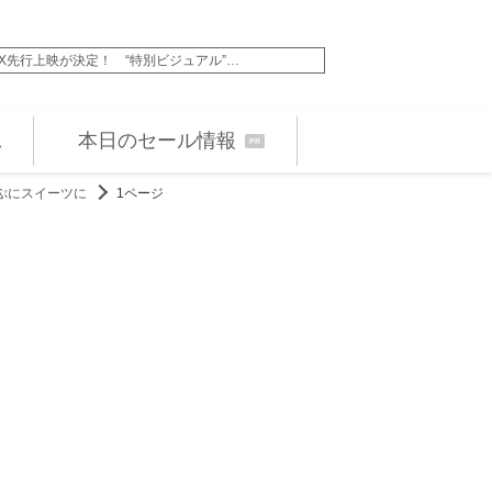
X先行上映が決定！ “特別ビジュアル”…
『風、薫る』“りん”見
本日のセール情報
PR
ぷにスイーツに
1ページ