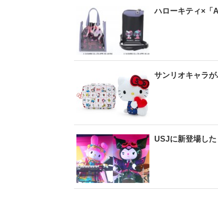
ハローキティ×「A
ンタビューフォ
ピンクの衣装がステ
【大胆カット満載】
櫻坂46・田村保
キ！ 「ME:I」MIU＆
乃木坂46・与田祐希
山崎天＜TGC
KEIKO撮り下ろしイ
3rd写真集『ヨー
3 A／W＞
ンタビューフォト
ダ』公開カット
サンリオキャラが
USJに新登場し