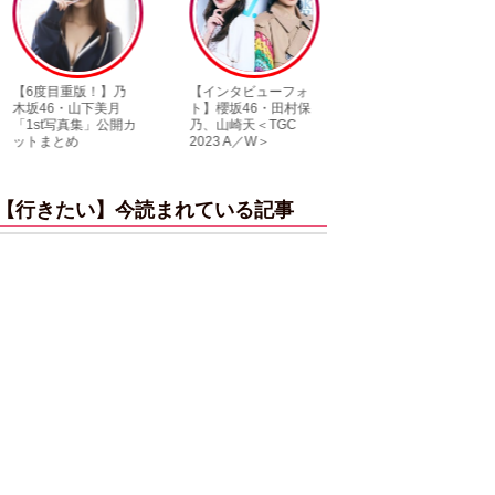
【インタビューフォ
ピンクの衣装がステ
【大胆カット満
ト】櫻坂46・田村保
キ！ 「ME:I」MIU＆
乃木坂46・与田
乃、山崎天＜TGC
KEIKO撮り下ろしイ
3rd写真集『ヨ
2023 A／W＞
ンタビューフォト
ダ』公開カット
【行きたい】今読まれている記事