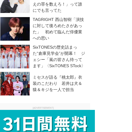
えの罪を数えろ！」って誰
にでも言ってた
TAGRIGHT 西山智樹「演技
に対して後ろめたさがあっ
た」 初めて臨んだ俳優業
への思い
SixTONESの歴史詰まっ
た“倉庫見学会”が開幕！ ジ
ェシー「嵐の皆さん待って
ます」〈SixTONES STock〉
ミセスが語る『桃太郎』衣
装のこだわり 若井は犬＆
猿＆キジを一人で担当
[ADVERTISEMENT]