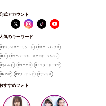
公式アカウント
人気のキーワード
#
東京ディズニーリゾート
#
スターバックス
#
GU
#
ユニバーサル・スタジオ・ジャパン
#
ちいかわ
#
ユニクロ
#
ミスタードーナツ
#
K-POP
#
マクドナルド
#
サンリオ
おすすめフォト