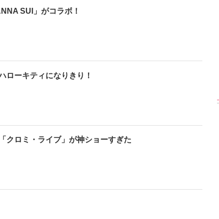
NNA SUI」がコラボ！
【渾身の一冊】乃木
【超貴重】デビュー
【6度目重版！】乃
坂46・山下美月、
前の初々しい姿が見
木坂46・山下美月
2nd写真集『ヒロイ
られる「ILLIT」のセ
「1st写真集」公開カ
ン』公開カット
ルカ独占公開
ットまとめ
ハローキティになりきり！
た「クロミ・ライブ」が神ショーすぎた