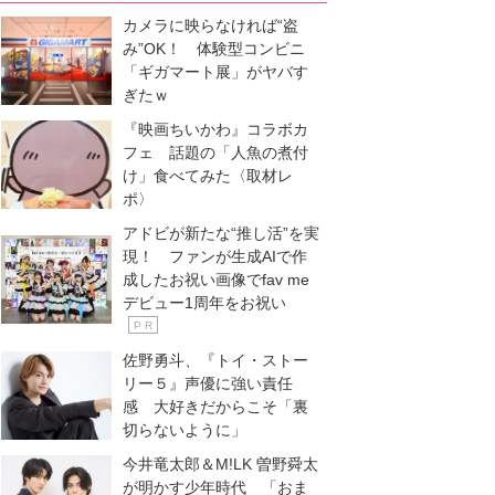
カメラに映らなければ“盗
み”OK！ 体験型コンビニ
「ギガマート展」がヤバす
ぎたｗ
『映画ちいかわ』コラボカ
フェ 話題の「人魚の煮付
け」食べてみた〈取材レ
ポ〉
アドビが新たな“推し活”を実
現！ ファンが生成AIで作
成したお祝い画像でfav me
デビュー1周年をお祝い
P R
佐野勇斗、『トイ・ストー
リー５』声優に強い責任
感 大好きだからこそ「裏
切らないように」
今井竜太郎＆M!LK 曽野舜太
が明かす少年時代 「おま