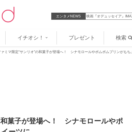
の初長編映画『Blue Heron…
エンタメNEWS
映画『オデュッセイア』IMA
イチオシ！
プレゼント
検索
ファミマ限定“サンリオ”の和菓子が登場へ！ シナモロールやポムポムプリンがもち
の和菓子が登場へ！ シナモロールやポ
スイーツに